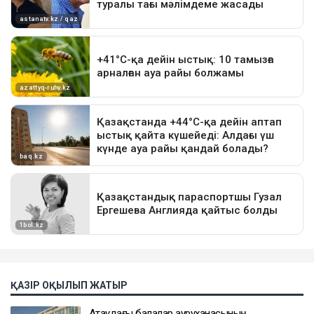
ҚАЗІР ОҚЫЛЫП ЖАТЫР
Ақтаудағы балалар ауруханасының