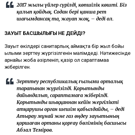
2017 жылы үйлер сүрілді, көпшілік көшті. Біз
қалып қойдық. Содан бері қанша рет
шағымдансақ та, жауап жоқ, – деді ол.
ЗАУЫТ БАСШЫЛЫҒЫ НЕ ДЕЙДІ?
Зауыт өкілдері санитарлық аймақта бір жыл бойы
ғылыми зерттеу жүргізілгенін мәлімдеді. Нәтижесінде
арнайы жоба әзірленіп, қазір ол сараптамаға
жіберілген.
Зерттеу республикалық ғылыми орталық
тарапынан жүргізілді. Қорытынды
дайындалып, сараптамаға жіберілді.
Қорытынды шыққаннан кейін жергілікті
атқарушы орган шешім қабылдайды, – деді
Атырау мұнай және газ өңдеу зауытының
қоршаған ортаны қорғау бөлімінің басшысы
Абзал Теміров.