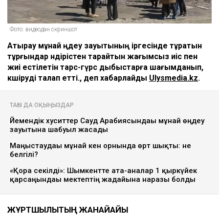
Фото: видеодан скриншот
Атырау мұнай өңдеу зауытының іргесінде тұратын
тұрғындар өндірістен тарайтын жағымсыз иіс пен
жиі естілетін тарс-гүрс дыбыстарға шағымданып,
көшіруді талап етті., деп хабарлайды
Ulysmedia.kz
.
ТАҒЫ ДА ОҚЫҢЫЗДАР
Йемендік хуситтер Сауд Арабиясындағы мұнай өңдеу
зауытына шабуыл жасады
Маңғыстаудағы мұнай кен орнында өрт шықты: не
белгілі?
«Қора секілді»: Шымкентте ата-аналар 1 қыркүйек
қарсаңындағы мектептің жағдайына наразы болды
ЖҰРТШЫЛЫҚТЫҢ ЖАНАЙҚАЙЫ