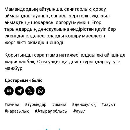
Мамандардың айтуынша, санитарлық қорғау
аймағындағы ауаның сапасы зерттеліп, «қызыл
аймақтың» шекарасы өзгеруі мүмкін. Егер
тұрғындардың денсаулығына өндірістен қауіп бар
екені дәлелденсе, оларды көшіру мәселесін
жергілікті әкімдік шешеді.
Қорытынды сараптама нәтижесі алдағы екі ай ішінде
жарияланбақ. Осы уақытқа дейін тұрғындар күтуге
мәжбүр.
Достарыңмен бөліс
мұнай
тұрғындар
шағым
денсаулық
зауыт
наразылық
Атырау облысы
ауыл