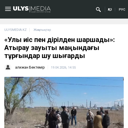
ҚАЗ
РУС
ULYSMEDIA.KZ
Жаңалықтар
«Улы иіс пен дірілден шаршадық»:
Атырау зауыты маңындағы
тұрғындар шу шығарды
Қалижан Бектемір
19.04.2026, 14:55