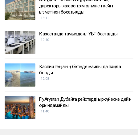
директоры жасөспірім өлімінен кейін
қызметінен босатылды
13:11
Қазақстанда тамыздағы ҰБТ басталды
12:40
Каспий теңізінің бетінде майлы дақ пайда
болды
12:08
FlyArystan Дубайға рейстерді қыркүйекке дейін
орындамайды
11:40