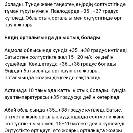
болады. Түнде және таңертең өңірдің солтүстігінде
тұман түсуі мүмкін. Павлодарда +35…+37 градус
күтіледі. Облыстың орталығы мен оңтүстігінде өрт
қаупі жоғары.
Елдің орталығында да ыстық болады
Ақмола облысында күндіз +35…+38 градус күтіледі.
Батыс пен солтүстікте жел 15–20 м/с-ке дейін
күшейеді. Көкшетауда +36…+38 градус болады.
Өңірдің батысында өрт қаупі өте жоғары,
орталығында жоғары деңгейде сақталады.
Астанада 10 тамызда қатты ыстық болады. Күндіз
ауа температурасы +35 градусқа дейін көтеріледі.
Абай облысында +35…+38 градус күтіледі. Батыс,
оңтүстік және орталық аудандарда солтүстік және
солтүстік-шығыс желі 15–20 м/с-ке дейін күшейеді.
Оңтүстікте өрт қаупі өте жоғары, орталықта жоғары