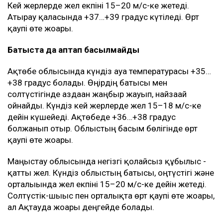
Кей жерлерде жел екпіні 15–20 м/с-ке жетеді.
Атырау қаласында +37…+39 градус күтіледі. Өрт
қаупі өте жоғары.
Батыста да аптап басылмайды
Ақтөбе облысында күндіз ауа температурасы +35…
+38 градус болады. Өңірдің батысы мен
солтүстігінде аздаған жаңбыр жауып, найзағай
ойнайды. Күндіз кей жерлерде жел 15–18 м/с-ке
дейін күшейеді. Ақтөбеде +36…+38 градус
болжанып отыр. Облыстың басым бөлігінде өрт
қаупі өте жоғары.
Маңғыстау облысында негізгі қолайсыз құбылыс -
қатты жел. Күндіз облыстың батысы, оңтүстігі және
орталығында жел екпіні 15–20 м/с-ке дейін жетеді.
Солтүстік-шығыс пен орталықта өрт қаупі өте жоғары,
ал Ақтауда жоғары деңгейде болады.