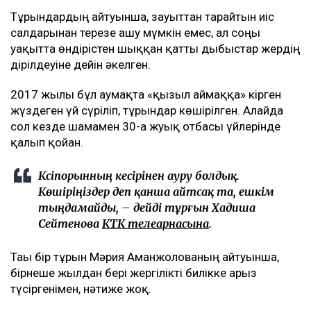
Тұрғындардың айтуынша, зауыттан тарайтын иіс
салдарынан терезе ашу мүмкін емес, ал соңғы
уақытта өндірістен шыққан қатты дыбыстар жердің
дірілдеуіне дейін әкелген.
2017 жылы бұл аумақта «қызыл аймаққа» кірген
жүздеген үй сүріліп, тұрғындар көшірілген. Алайда
сол кезде шамамен 30-ға жуық отбасы үйлерінде
қалып қойған.
Кәсіпорынның кесірінен ауру болдық.
Көшіріңіздер деп қанша айтсақ та, ешкім
тыңдамайды, – дейді тұрғын Хадиша
Сейтенова
КТК телеарнасына
.
Тағы бір тұрғын Мәрия Аманжолованың айтуынша,
бірнеше жылдан бері жергілікті билікке арыз
түсіргенімен, нәтиже жоқ.