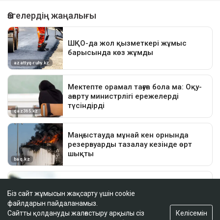
Біз сайт жұмысын жақсарту үшін cookie
файлдарын пайдаланамыз.
Келісемін
Сайтты қолдануды жалғастыру арқылы сіз