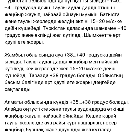
Түркістан облысында да күн қатты ысиды - +40…
+41 градусқа дейін. Таулы аудандарда өткінші
жаңбыр жауып, найзағай ойнауы мүмкін. Батыста
және таулы жерлерде желдің екпіні 15–20 м/с-ке
дейін күшейеді. Түркістан қаласында шамамен +40
градус және екпінді жел күтіледі. Шымкентте өрт
қаупі өте жоғары.
Жамбыл облысында ауа +38…+40 градусқа дейін
ысиды. Таулы аудандарда жаңбыр мен найзағай
күтіледі, кей жерлерде жел 15–20 м/с-ке дейін
күшейеді. Таразда +38 градус болады. Облыстың
басым бөлігінде өрт қаупі өте жоғары деңгейде
сақталады.
Алматы облысында күндіз +35…+38 градус болады.
Алайда оңтүстікте және таулы аудандарда өткінші
жаңбыр жауып, найзағай ойнайды. Кешке қарай
таулы жерлерде ауа райы күрт нашарлап, нөсер
жаңбыр, бұршақ және дауылды жел күтіледі.