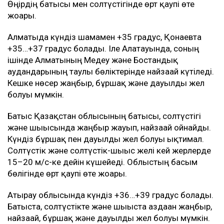
Өңірдің батысы мен солтүстігінде өрт қаупі өте
жоғары.
Алматыда күндіз шамамен +35 градус, Қонаевта
+35…+37 градус болады. Іле Алатауында, соның
ішінде Алматының Медеу және Бостандық
аудандарының таулы бөліктерінде найзағай күтіледі.
Кешке нөсер жаңбыр, бұршақ және дауылды жел
болуы мүмкін.
Батыс Қазақстан облысының батысы, солтүстігі
және шығысында жаңбыр жауып, найзағай ойнайды.
Күндіз бұршақ пен дауылды жел болуы ықтимал.
Солтүстік және солтүстік-шығыс желі кей жерлерде
15–20 м/с-ке дейін күшейеді. Облыстың басым
бөлігінде өрт қаупі өте жоғары.
Атырау облысында күндіз +36…+39 градус болады.
Батыста, солтүстікте және шығыста аздаған жаңбыр,
найзағай, бұршақ және дауылды жел болуы мүмкін.