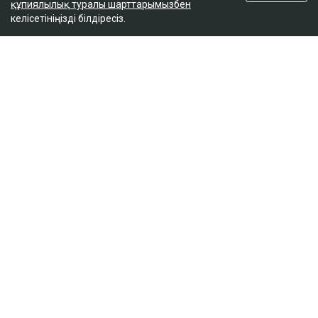
құпиялылық туралы шарттарымызбен
келісетініңізді білдіресіз.
ҚАЗІР ОҚЫЛЫП ЖАТЫР
Ақтаудағы балалар ауруханасының
директоры жасөспірім өлімінен кейін
қызметінен босатылды
13:11
Қазақстанда тамыздағы ҰБТ басталды
12:40