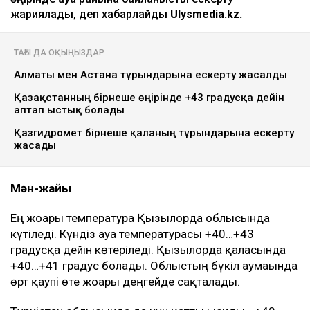
жариялады, деп хабарлайды
Ulysmedia.kz.
ТАҒЫ ДА ОҚЫҢЫЗДАР
Алматы мен Астана тұрғындарына ескерту жасалды
Қазақстанның бірнеше өңірінде +43 градусқа дейін
аптап ыстық болады
Қазгидромет бірнеше қаланың тұрғындарына ескерту
жасады
Мән-жайы
Ең жоғары температура Қызылорда облысында
күтіледі. Күндіз ауа температурасы +40…+43
градусқа дейін көтеріледі. Қызылорда қаласында
+40…+41 градус болады. Облыстың бүкіл аумағында
өрт қаупі өте жоғары деңгейде сақталады.