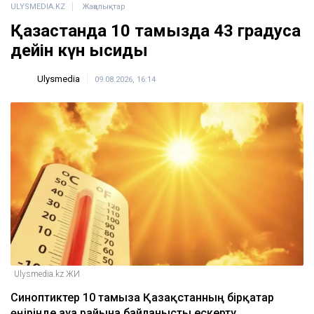
ULYSMEDIA.KZ
Жаңалықтар
Қазақстанда 10 тамызда 43 градусқа
дейін күн ысиды
Ulysmedia
09.08.2026, 16:14
Ulysmedia.kz ЖИ
Синоптиктер 10 тамызға Қазақстанның бірқатар
өңірінде ауа райына байланысты ескерту