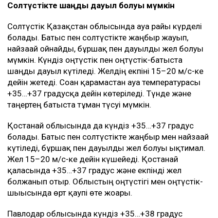
Солтүстікте шаңды дауыл болуы мүмкін
Солтүстік Қазақстан облысында ауа райы күрделі
болады. Батыс пен солтүстікте жаңбыр жауып,
найзағай ойнайды, бұршақ пен дауылды жел болуы
мүмкін. Күндіз оңтүстік пен оңтүстік-батыста
шаңды дауыл күтіледі. Желдің екпіні 15–20 м/с-ке
дейін жетеді. Соған қарамастан ауа температурасы
+35…+37 градусқа дейін көтеріледі. Түнде және
таңертең батыста тұман түсуі мүмкін.
Қостанай облысында да күндіз +35…+37 градус
болады. Батыс пен солтүстікте жаңбыр мен найзағай
күтіледі, бұршақ пен дауылды жел болуы ықтимал.
Жел 15–20 м/с-ке дейін күшейеді. Қостанай
қаласында +35…+37 градус және екпінді жел
болжанып отыр. Облыстың оңтүстігі мен оңтүстік-
шығысында өрт қаупі өте жоғары.
Павлодар облысында күндіз +35…+38 градус