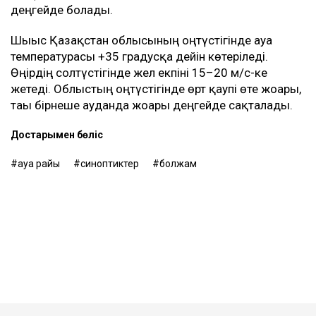
деңгейде болады.
Шығыс Қазақстан облысының оңтүстігінде ауа
температурасы +35 градусқа дейін көтеріледі.
Өңірдің солтүстігінде жел екпіні 15–20 м/с-ке
жетеді. Облыстың оңтүстігінде өрт қаупі өте жоғары,
тағы бірнеше ауданда жоғары деңгейде сақталады.
Достарыңмен бөліс
ауа райы
синоптиктер
болжам