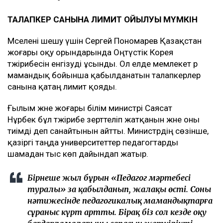
ТАЛАПКЕР САНЫНА ЛИМИТ ҚОЙЫЛУЫ МҮМКІН
Мәселені шешу үшін Сергей Пономарев Қазақстан
жоғары оқу орындарында Оңтүстік Корея
тәжірибесін енгізуді ұсынды. Ол елде мемлекет әр
мамандық бойынша қабылданатын талапкерлер
санына қатаң лимит қояды.
Ғылым және жоғары білім министрі Саясат
Нұрбек бұл тәжірибе зерттеліп жатқанын және оны
тиімді деп санайтынын айтты. Министрдің сөзінше,
қазіргі таңда университеттер педагогтарды
шамадан тыс көп дайындап жатыр.
Бірнеше жыл бұрын «Педагог мәртебесі
туралы» заң қабылданып, жалақы өсті. Соның
нәтижесінде педагогикалық мамандықтарға
сұраныс күрт артты. Бірақ біз сол кезде оқу