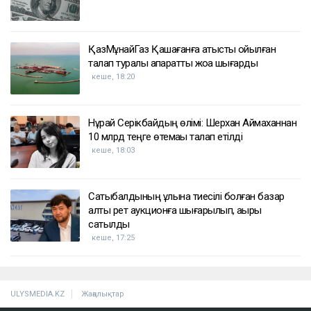
ҚАЗІР ОҚЫЛЫП ЖАТЫР
Доллар қымбаттай бастады
кеше, 19:35
ҚазМұнайГаз Қашағанға қатысты қойылған
талап туралы ақпаратты жоққа шығарды
кеше, 18:20
Нұрай Серікбайдың өлімі: Шерхан Аймаханнан
10 млрд теңге өтемақы талап етілді
кеше, 18:03