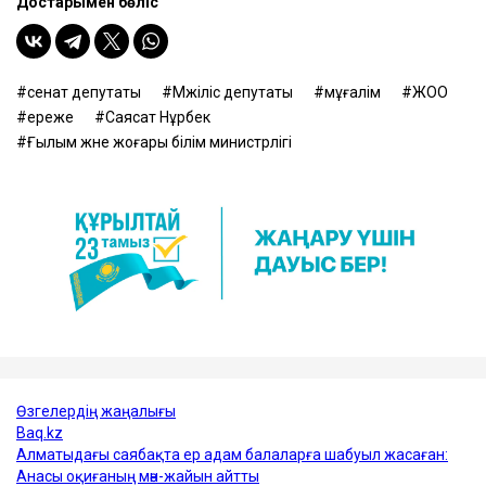
Достарыңмен бөліс
сенат депутаты
Мәжіліс депутаты
мұғалім
ЖОО
ереже
Саясат Нұрбек
Ғылым және жоғары білім министрлігі