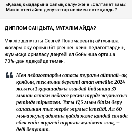
«Қазақ қыздарына салық салу» және «Салтанат заңы»:
Мәжілістегі әйел депутаттар несімен есте қалды?
ДИПЛОМ САНДЫҚТА, МҰҒАЛІМ ҚАЙДА?
Мәжіліс депутаты Сергей Пономаревтің айтуынша,
жоғары оқу орнын бітіргеннен кейін педагогтардың
жұмысқа орналасу деңгейі ел бойынша орташа
70%-дан әлдеқайда төмен.
Мен педагогтардың сапасы туралы айтпай-ақ
қояйын, тек мына деректі атап өтейін: 2024
жылғы 1 қарашадағы жағдай бойынша 35
мыңнан астам педагог ресми түрде жұмыссыз
ретінде тіркелген. Тағы 17,5 мыңы білім беру
саласынан тыс жерде жұмыс істейді. Ал 60
мыңға жуық адамның қайда және қандай салада
еңбек етіп жүргені туралы мәлімет жоқ, –
деді депутат.