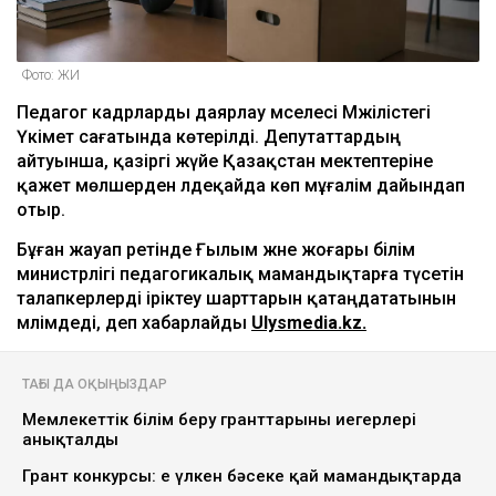
Фото: ЖИ
Педагог кадрларды даярлау мәселесі Мәжілістегі
Үкімет сағатында көтерілді. Депутаттардың
айтуынша, қазіргі жүйе Қазақстан мектептеріне
қажет мөлшерден әлдеқайда көп мұғалім дайындап
отыр.
Бұған жауап ретінде Ғылым және жоғары білім
министрлігі педагогикалық мамандықтарға түсетін
талапкерлерді іріктеу шарттарын қатаңдататынын
мәлімдеді, деп хабарлайды
Ulysmedia.kz.
ТАҒЫ ДА ОҚЫҢЫЗДАР
Мемлекеттік білім беру гранттарының иегерлері
анықталды
Грант конкурсы: ең үлкен бәсеке қай мамандықтарда