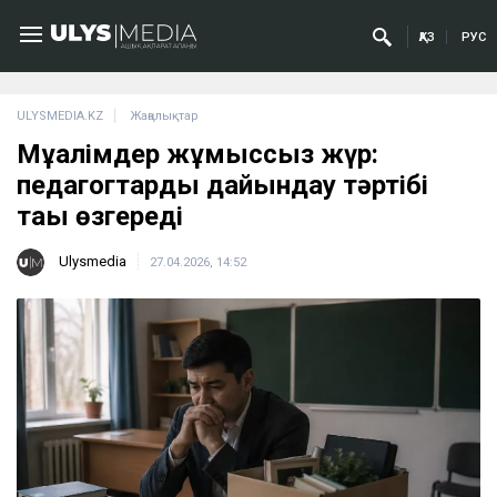
ҚАЗ
РУС
ULYSMEDIA.KZ
Жаңалықтар
Мұғалімдер жұмыссыз жүр:
педагогтарды дайындау тәртібі
тағы өзгереді
Ulysmedia
27.04.2026, 14:52