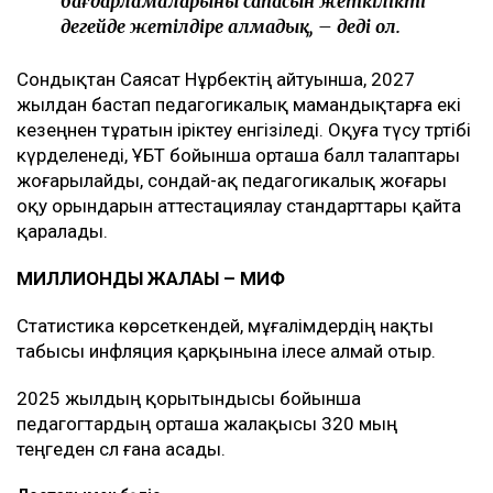
бағдарламаларының сапасын жеткілікті
деңгейде жетілдіре алмадық, – деді ол.
Сондықтан Саясат Нұрбектің айтуынша, 2027
жылдан бастап педагогикалық мамандықтарға екі
кезеңнен тұратын іріктеу енгізіледі. Оқуға түсу тәртібі
күрделенеді, ҰБТ бойынша орташа балл талаптары
жоғарылайды, сондай-ақ педагогикалық жоғары
оқу орындарын аттестациялау стандарттары қайта
қаралады.
МИЛЛИОНДЫҚ ЖАЛАҚЫ – МИФ
Статистика көрсеткендей, мұғалімдердің нақты
табысы инфляция қарқынына ілесе алмай отыр.
2025 жылдың қорытындысы бойынша
педагогтардың орташа жалақысы 320 мың
теңгеден сәл ғана асады.