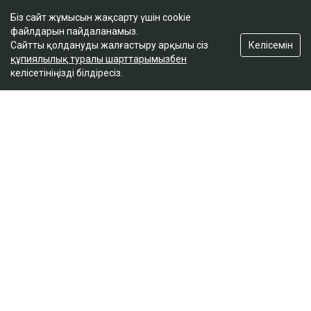
Біз сайт жұмысын жақсарту үшін cookie
файлдарын пайдаланамыз.
Сатыбалдының ұлына тиесілі болған базар
Келісемін
Сайтты қолдануды жалғастыру арқылы сіз
алты рет аукционға шығарылып, ақыры
құпиялылық туралы шарттарымызбен
сатылды
келісетініңізді білдіресіз.
кеше, 17:25
ULYSMEDIA.KZ
Жаңалықтар
«Заңда бір жыл күту керек деп
жазылмаған»: марқұм
фельдшердің күйеуі алғаш рет үн
қатты
Ulysmedia
07.08.2026, 13:50
Видеодан алынған кадр
Қаза тапқан фельдшер Ұлдана Мырзуанның күйеуі