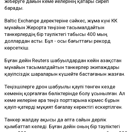
Дегенмен нақты көлемі әзірге белгісіз. Шілдеде
жөнелтілуі тиіс мұнайдың бір бөлігі тамызға
ауыстырылған. Ал жұмыстың қайта тоқтауы
тамыздағы мұнай жөнелтілімдеріне де әсер етуі
мүмкін.
Танкермен тасымалдау күрт қымбаттады
Шабуыл қаупі тасымал құнының өсуіне де әкелді.
Новороссийск маңындағы терминалға танкер
жіберуге дайын кеме иелерінің қатары сиреп
барады.
Baltic Exchange деректеріне сәйкес, жұма күні КҚК
мұнайын Жерорта теңізіне тасымалдайтын
танкерлердің бір тәуліктегі табысы 400 мың
доллардан асты. Бұл - осы бағыттағы рекорд
көрсеткіш.
Бұған дейін Reuters шабуылдардан кейін Қазақстан