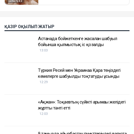
ҚАЗІР ОҚЫЛЫП ЖАТЫР
Астанада бойжеткенге жасалған шабуыл
бойынша қылмыстық іс қозғалды
13:03
Түркия Ресей мен Украинаға Қара теңіздегі
кемелерге шабуылды тоқтатуды ұсынды
12:29
«Ақжан»: Тоқаевтың сүйікті арғымағы желідегі
жұртты тәнті етті
12:03
9 тамызда айырбастау пункттеріндегі валюта