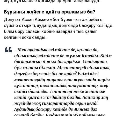
жүр, бұл мәселе қоғамда әртүрлі талқылануда.
Бұрынғы жүйеге қайта ораламыз ба?
Депутат Асхан Аймағамбет бұрынғы тәжірибеге
сүйене отырып, аудандық деңгейде басқару кезінде
білім беру саласы көбіне назардан тыс қалып
келгенін еске салды.
- Мен аудандық әкімдікте де, қалада да,
облыстық әкімдікте де жұмыс істедім. Білім
басқармасын 4 жыл басқардым. Сондықтан
бұл саланы білемін. Мектептерді облыстық
деңгейге бергенде біз не көрдік? Еліміздегі
мектептердің жартысына жуығында заңды
құжаттар, техникалық төлқұжаттар, жер
актісі болмады. Тіпті жері жеке меншікке
кетіп қалған жағдайлар болды. Балалар заң
жүзінде жоқ ғимараттарда оқып келді.
Аудандық басқару кезінде де 30 жыл дәл
осылай болды. Бюджеттің 95 пайызы тек