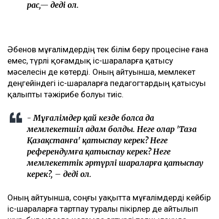
рас,— деді ол.
Әбенов мұғалімдердің тек білім беру процесіне ғана
емес, түрлі қоғамдық іс-шараларға қатысу
мәселесін де көтерді. Оның айтуынша, мемлекет
деңгейіндегі іс-шараларға педагогтардың қатысуы
қалыпты тәжірибе болуы тиіс.
- Мұғалімдер қай кезде болса да
мемлекетшіл адам болды. Неге олар 'Таза
Қазақстанға' қатыспау керек? Неге
референдумға қатыспау керек? Неге
мемлекеттік әртүрлі шараларға қатыспау
керек?, – деді ол.
Оның айтуынша, соңғы уақытта мұғалімдерді кейбір
іс-шараларға тартпау туралы пікірлер де айтылып