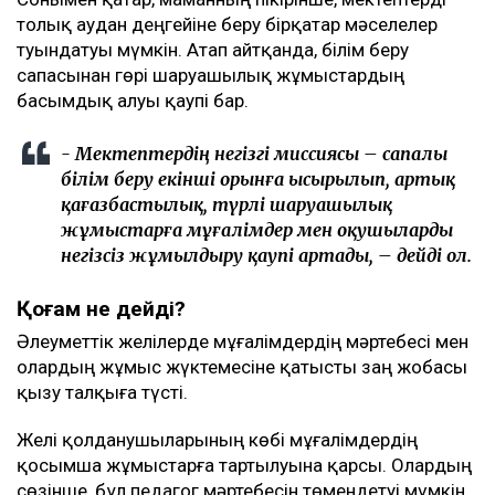
толық аудан деңгейіне беру бірқатар мәселелер
туындатуы мүмкін. Атап айтқанда, білім беру
сапасынан гөрі шаруашылық жұмыстардың
басымдық алуы қаупі бар.
- Мектептердің негізгі миссиясы – сапалы
білім беру екінші орынға ысырылып, артық
қағазбастылық, түрлі шаруашылық
жұмыстарға мұғалімдер мен оқушыларды
негізсіз жұмылдыру қаупі артады, – дейді ол.
Қоғам не дейді?
Әлеуметтік желілерде мұғалімдердің мәртебесі мен
олардың жұмыс жүктемесіне қатысты заң жобасы
қызу талқыға түсті.
Желі қолданушыларының көбі мұғалімдердің
қосымша жұмыстарға тартылуына қарсы. Олардың
сөзінше, бұл педагог мәртебесін төмендетуі мүмкін.