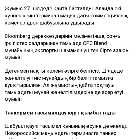
жұмыстарына кедергі келтірді. Жаңа соққылардан
қауіптенген кейбір кеме иелері бұл бағытқа барудан
бас тарта бастаған.
Мұнай тасымалына әсер етті
20 шілдеден басталған аптадағы шабуылдардан
кейін америкалық компаниялар жалдаған
коммерциялық кемелер КҚК терминалында мұнай
тиеуді уақытша тоқтатты.
Жұмыс 27 шілдеде қайта басталды. Алайда екі
күннен кейін терминал маңындағы коммерциялық
кемелер дрон шабуылына ұшырады.
Bloomberg дереккөздерінің мәліметінше, соңғы
іркілістер салдарынан тамызда CPC Blend
мұнайының экспорты шамамен үштен бірге азаюы
мүмкін.