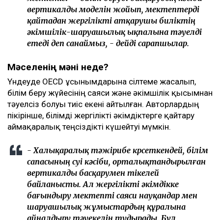
вертикалды моделін жойып, мектептерді
қайтадан жергілікті атқарушы биліктің
әкімшілік-шаруашылық ықпалына тәуелді
етеді деп санаймыз, - дейді сарапшылар.
Мәселенің мәні неде?
Үндеуде OECD ұсынымдарына сілтеме жасалып,
білім беру жүйесінің саяси және әкімшілік қысымнан
тәуелсіз болуы тиіс екені айтылған. Авторлардың
пікірінше, білімді жергілікті әкімдіктерге қайтару
аймақаралық теңсіздікті күшейтуі мүмкін.
- Халықаралық тәжірибе көрсеткендей, білім
сапасының өсуі кәсіби, орталықтандырылған
вертикалды басқарумен тікелей
байланысты. Ал жергілікті әкімдікке
бағындыру мектепті саяси науқандар мен
шаруашылық жұмыстардың құралына
айналдыру тәуекелін тудырады. Бұл