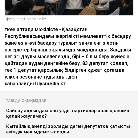
фото: ЖИ/Ulysmedia.kz
Өткен аптада мәжілісте «Қазақстан
Республикасындағы жергілікті мемлекеттік басқару
және өзін-өзі басқару туралы» заңға енгізілетін
өзгерістер бірінші оқылымда мақұлданды. Заңдағы
негізгі даулы мәселелердің бірі – білім беру жүйесін
қайтадан аудан деңгейіне беру. 83 депутат қолдап,
тек 1 депутат қарсылық білдірген құжат қоғамда
үлкен резонанс тудырды, деп
хабарлайды
Ulysmedia.kz
.
ТАҒЫ ДА ОҚЫҢЫЗДАР
Сайлау алдындағы сан уәде: партиялар халық сенімін
қалай жауламақ?
Қытайлық әйелді зорлады деген депутатқа қатысты
әкімдік мәлімдеме жасады