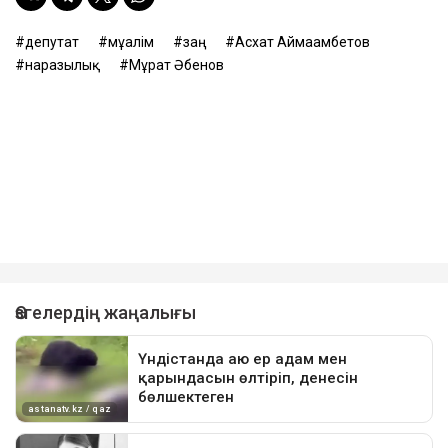
депутат
мұғалім
заң
Асхат Аймағамбетов
наразылық
Мұрат Әбенов