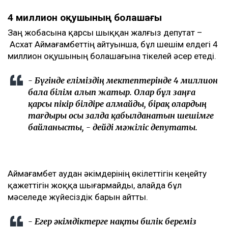
4 миллион оқушының болашағы
Заң жобасына қарсы шыққан жалғыз депутат –
Асхат Аймағамбеттің айтуынша, бұл шешім елдегі 4
миллион оқушының болашағына тікелей әсер етеді.
- Бүгінде еліміздің мектептерінде 4 миллион
бала білім алып жатыр. Олар бұл заңға
қарсы пікір білдіре алмайды, бірақ олардың
тағдыры осы залда қабылданатын шешімге
байланысты, - дейді мәжіліс депутаты.
Аймағамбет аудан әкімдерінің өкілеттігін кеңейту
қажеттігін жоққа шығармайды, алайда бұл
мәселеде жүйесіздік барын айтты.
- Егер әкімдіктерге нақты билік береміз