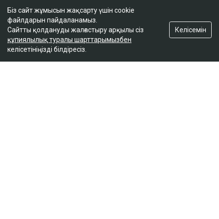
Біз сайт жұмысын жақсарту үшін cookie
файлдарын пайдаланамыз.
Келісемін
Сайтты қолдануды жалғастыру арқылы сіз
Сайт материалдарын коммерциялық мақсатта толық немесе ішінара
көшіруге тек сайт иесінің жазбаша рұқсатымен ғана рұқсат етіледі.
құпиялылық туралы шарттарымызбен
келісетініңізді білдіресіз.
Айдарлар
Жаңалықтар
Сол жағалау
Бюджет
Сараптама
Аймақ
Қоғам
Ұстаным
Сұхбат
Редакция
Жоба туралы
Сайт ережелері