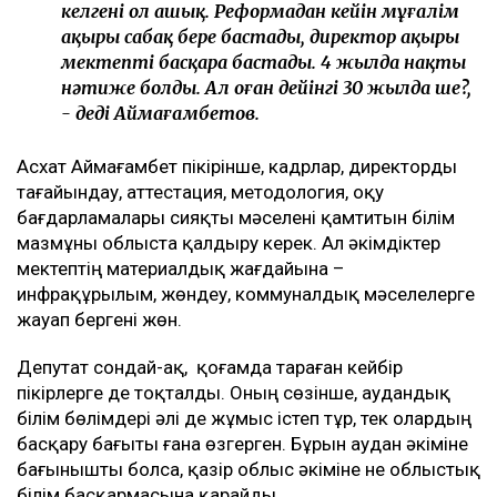
келгені ол ашық. Реформадан кейін мұғалім
ақыры сабақ бере бастады, директор ақыры
мектепті басқара бастады. 4 жылда нақты
нәтиже болды. Ал оған дейінгі 30 жылда ше?,
- деді Аймағамбетов.
Асхат Аймағамбет пікірінше, кадрлар, директорды
тағайындау, аттестация, методология, оқу
бағдарламалары сияқты мәселені қамтитын білім
мазмұны облыста қалдыру керек. Ал әкімдіктер
мектептің материалдық жағдайына –
инфрақұрылым, жөндеу, коммуналдық мәселелерге
жауап бергені жөн.
Депутат сондай-ақ, қоғамда тараған кейбір
пікірлерге де тоқталды. Оның сөзінше, аудандық
білім бөлімдері әлі де жұмыс істеп тұр, тек олардың
басқару бағыты ғана өзгерген. Бұрын аудан әкіміне
бағынышты болса, қазір облыс әкіміне не облыстық
білім басқармасына қарайды.