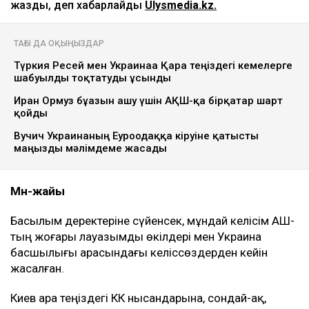
Ulysmedia.kz коллажы
АҚШ Украинамен Қазақстан мұнайының басым
бөлігі экспортталатын Каспий құбыр
консорциумының (КҚК) инфрақұрылымына соққы
жасамау жөнінде келісімге келді. Бұл туралы
америкалық шенеунікке сілтеме жасаған Bloomberg
жазды, деп хабарлайды
Ulysmedia.kz.
ТАҒЫ ДА ОҚЫҢЫЗДАР
Түркия Ресей мен Украинаға Қара теңіздегі кемелерге
шабуылды тоқтатуды ұсынды
Иран Ормуз бұғазын ашу үшін АҚШ-қа бірқатар шарт
қойды
Вучич Украинаның Еуроодаққа кіруіне қатысты