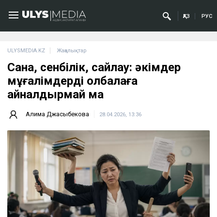
ҚАЗ
РУС
ULYSMEDIA.KZ
Жаңалықтар
Санақ, сенбілік, сайлау: әкімдер
мұғалімдерді қолбалаға
айналдырмай ма
Ақлима Джақсыбекова
28.04.2026, 13:36