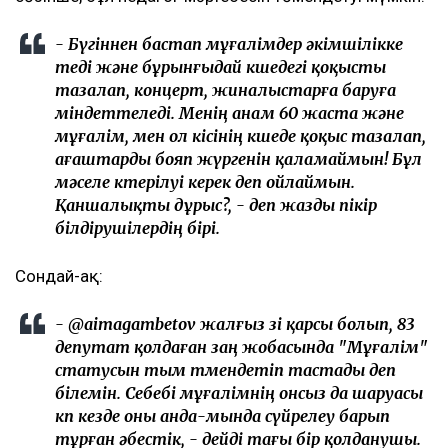
- Бүгіннен бастап мұғалімдер әкімшілікке
өтеді және бұрынғыдай көшедегі қоқысты
тазалап, концерт, жиналыстарға баруға
міндеттеледі. Менің анам 60 жаста және
мұғалім, мен ол кісінің көшеде қоқыс тазалап,
ағаштарды бояп жүргенін қаламаймын! Бұл
мәселе көтерілуі керек деп ойлаймын.
Қаншалықты дұрыс?, - деп жазды пікір
білдірушілердің бірі.
Сондай-ақ:
- @aimagambetov жалғыз өзі қарсы болып, 83
депутат қолдаған заң жобасында "Мұғалім"
статусын тым төмендетіп тастады деп
білемін. Себебі мұғалімнің онсыз да шаруасы
көп кезде оны анда-мында сүйрелеу барып
тұрған әбестік, - дейді тағы бір қолданушы.