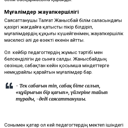
Мұғалімдер жауапкершілігі
Саясаттанушы Талғат Жанысбай білім саласындағы
қазіргі жағдайға қатысты пікір білдіріп,
мұғалімдердің құқығы күшейгенімен, жауапкершілік
мәселесі әлі де өзекті екенін айтты.
Ол кейбір педагогтердің жұмыс тәртібі мен
белсенділігін де сынға салды. Жанысбайдың
сөзінше, сабақтан кейін қосымша міндеттерге
немқұрайлы қарайтын мұғалімдер бар.
- Тек сабағын өтіп, сабақ біте салып,
«құйрығын бір қағып», үйлеріне тайып
тұрады, -деді саясаттанушы.
Сонымен қатар ол кей педагогтердің мектеп ішіндегі