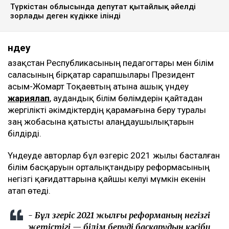
Түркістан облысында депутат қытайлық әйелді
зорлады деген күдікке ілінді
Үндеу
Қазақстан Республикасының педагогтары мен білім
саласының бірқатар сарапшылары Президент
Қасым-Жомарт Тоқаевтың атына ашық үндеу
жариялап
, аудандық білім бөлімдерін қайтадан
жергілікті әкімдіктердің қарамағына беру туралы
заң жобасына қатысты алаңдаушылықтарын
білдірді.
Үндеуде авторлар бұл өзгеріс 2021 жылы басталған
білім басқаруын орталықтандыру реформасының
негізгі қағидаттарына қайшы келуі мүмкін екенін
атап өтеді.
- Бұл өзгеріс 2021 жылғы реформаның негізгі
жетістігі — білім беруді басқарудың кәсіби