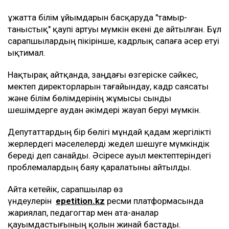
Құжатта білім ұйымдарын басқаруда "тамыр-
таныстық" қаупі артуы мүмкін екені де айтылған. Бұл
сарапшылардың пікірінше, кадрлық сапаға әсер етуі
ықтимал.
Нақтырақ айтқанда, заңдағы өзгеріске сәйкес,
мектеп директорларын тағайындау, кадр саясаты
және білім бөлімдерінің жұмысы сынды
шешімдерге аудан әкімдері жауап беруі мүмкін.
Депутаттардың бір бөлігі мұндай қадам жергілікті
жерлердегі мәселелерді жедел шешуге мүмкіндік
береді деп санайды. Әсіресе ауыл мектептеріндегі
проблемалардың баяу қаралатыны айтылды.
Айта кетейік, сарапшылар өз
үндеулерін
epetition.kz
ресми платформасында
жариялап, педагогтар мен ата-аналар
қауымдастығының қолын жинай бастады.