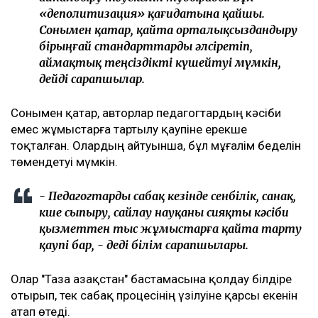
«деполитизация» қағидатына қайшы.
Сонымен қатар, қайта орталықсыздандыру
бірыңғай стандарттарды әлсіретіп,
аймақтық теңсіздікті күшейтуі мүмкін,
дейді сарапшылар.
Сонымен қатар, авторлар педагогтардың кәсіби
емес жұмыстарға тартылу қаупіне ерекше
тоқталған. Олардың айтуынша, бұл мұғалім беделін
төмендетуі мүмкін.
- Педагогтарды сабақ кезінде сенбілік, санақ,
көше сыпыру, сайлау науқаны сияқты кәсіби
қызметтен тыс жұмыстарға қайта тарту
қаупі бар, - деді білім сарапшылары.
Олар "Таза Қазақстан" бастамасына қолдау білдіре
отырып, тек сабақ процесінің үзілуіне қарсы екенін
атап өтеді.