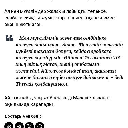
Ал кей мұғалімдер жалақы лайықты төленсе,
сенбілік сияқты жұмыстарға шығуға қарсы емес
екенін жеткізген.
- Мен мұғаліммін және мен сенбілікке
шығуға дайынмын. Бірақ… Мен сенбі жексенбі
күндері таксист болуға, кейде стройкаға
шығуға мәжбүрмін. Өйткені 16 сағатпен 200
мың айлық маған, менің отбасыма
жетпейді. Айлығымды көбейтсін, ақшамен
мәселе болмаса еңбектенуге дайынмын, - деді
Threads қолданушысы.
Айта кетейік, заң жобасы енді Мәжілісте екінші
оқылымда қаралады.
Достарыңмен бөліс