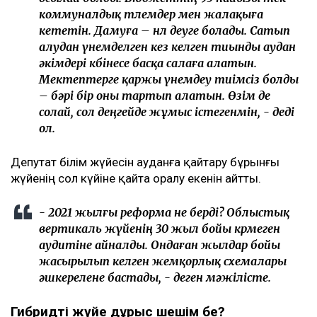
коммуналдық төлемдер мен жалақыға
кететін. Дамуға – нөл деуге болады. Сатып
алудан үнемделген кез келген тиынды аудан
әкімдері көбінесе басқа салаға алатын.
Мектептерге қаржы үнемдеу тиімсіз болды
– бәрі бір оны тартып алатын. Өзім де
солай, сол деңгейде жұмыс істегенмін, - деді
ол.
Депутат білім жүйесін ауданға қайтару бұрынғы
жүйенің сол күйіне қайта оралу екенін айтты.
- 2021 жылғы реформа не берді? Облыстық
вертикаль жүйенің 30 жыл бойы көрмеген
аудитіне айналды. Ондаған жылдар бойы
жасырылып келген жемқорлық схемалары
әшкерелене бастады, - деген мәжілісте.
Гибридті жүйе дұрыс шешім бе?