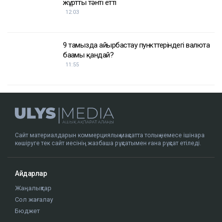
Астанада бойжеткенге жасалған шабуыл
бойынша қылмыстық іс қозғалды
13:03
Түркия Ресей мен Украинаға Қара теңіздегі
кемелерге шабуылды тоқтатуды ұсынды
12:29
«Ақжан»: Тоқаевтың сүйікті арғымағы желідегі
жұртты тәнті етті
12:03
9 тамызда айырбастау пункттеріндегі валюта
бағамы қандай?
11:55