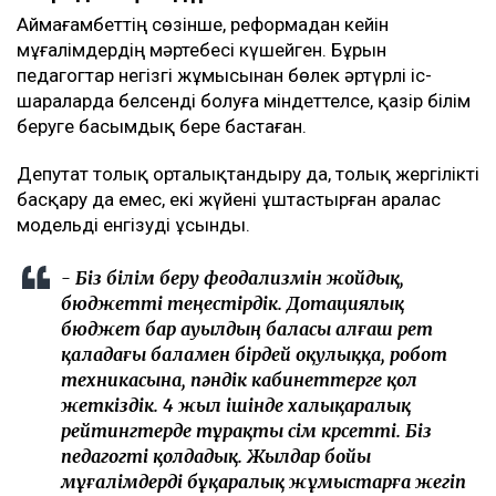
Аймағамбеттің сөзінше, реформадан кейін
мұғалімдердің мәртебесі күшейген. Бұрын
педагогтар негізгі жұмысынан бөлек әртүрлі іс-
шараларда белсенді болуға міндеттелсе, қазір білім
беруге басымдық бере бастаған.
Депутат толық орталықтандыру да, толық жергілікті
басқару да емес, екі жүйені ұштастырған аралас
модельді енгізуді ұсынды.
- Біз білім беру феодализмін жойдық,
бюджетті теңестірдік. Дотациялық
бюджет бар ауылдың баласы алғаш рет
қаладағы баламен бірдей оқулыққа, робот
техникасына, пәндік кабинеттерге қол
жеткіздік. 4 жыл ішінде халықаралық
рейтингтерде тұрақты өсім көрсетті. Біз
педагогті қолдадық. Жылдар бойы
мұғалімдерді бұқаралық жұмыстарға жегіп