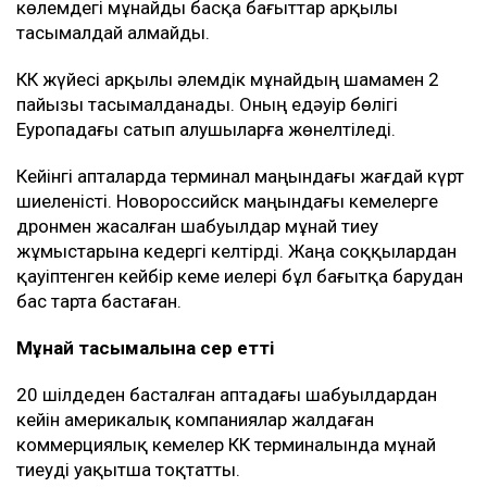
Бұған қоса, Украина жүк тасымалдаушы
компаниялармен байланыс орнататын арнайы
арналар ашқан. Кеме иелері сол арқылы қауіпсіз өту
үшін өз кемелері туралы мәліметті алдын ала жібере
алады.
Бұл Қазақстан үшін неліктен маңызды?
КҚК Қазақстан мұнайын сыртқа шығарудың негізгі
бағыты болып қала береді. Қазақстан әзірге мұндай
көлемдегі мұнайды басқа бағыттар арқылы
тасымалдай алмайды.
КҚК жүйесі арқылы әлемдік мұнайдың шамамен 2
пайызы тасымалданады. Оның едәуір бөлігі
Еуропадағы сатып алушыларға жөнелтіледі.
Кейінгі апталарда терминал маңындағы жағдай күрт
шиеленісті. Новороссийск маңындағы кемелерге
дронмен жасалған шабуылдар мұнай тиеу