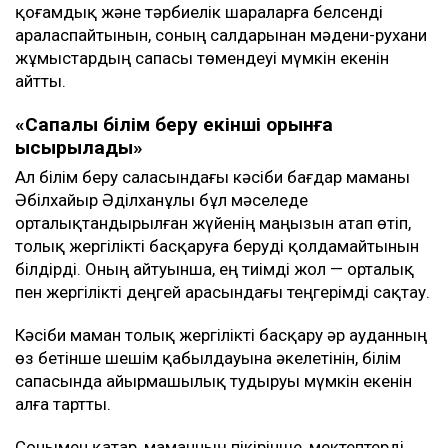
қоғамдық және тәрбиелік шараларға белсенді
араласпайтынын, соның салдарынан мәдени-рухани
жұмыстардың сапасы төмендеуі мүмкін екенін
айтты.
«Сапалы білім беру екінші орынға
ысырылады»
Ал білім беру саласындағы кәсіби бағдар маманы
Әбілхайыр Әділханұлы бұл мәселеде
орталықтандырылған жүйенің маңызын атап өтіп,
толық жергілікті басқаруға беруді қолдамайтынын
білдірді. Оның айтуынша, ең тиімді жол — орталық
пен жергілікті деңгей арасындағы теңгерімді сақтау.
Кәсіби маман толық жергілікті басқару әр ауданның
өз бетінше шешім қабылдауына әкелетінін, білім
сапасында айырмашылық тудыруы мүмкін екенін
алға тартты.
Сонымен қатар, маманның пікірінше, мектептерді