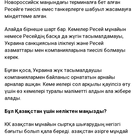
маңызды мәлімдеме жасады
Мән-жайы
Басылым деректеріне сүйенсек, мұндай келісім АҚШ-
тың жоғары лауазымды өкілдері мен Украина
басшылығы арасындағы келіссөздерден кейін
жасалған.
Киев Қара теңіздегі КҚК нысандарына, сондай-ақ,
Новороссийск маңындағы терминалға бет алған
Ресейге тиесілі емес танкерлерге шабуыл жасамауға
міндеттеме алған.
Алайда бірнеше шарт бар. Кемелер Ресей мұнайын
немесе Ресейдің басқа да жүгін тасымалдамауы,
Украина санкциясына ілікпеуі және Ресей
азаматтары мен компанияларына тиесілі болмауы
керек.