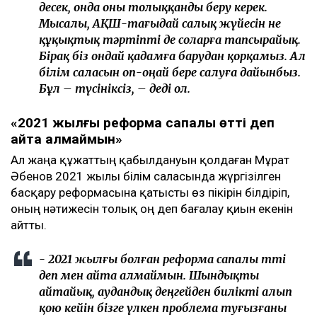
десек, онда оны толыққанды беру керек.
Мысалы, АҚШ-тағыдай салық жүйесін не
құқықтық тәртіпті де соларға тапсырайық.
Бірақ біз ондай қадамға барудан қорқамыз. Ал
білім саласын оп-оңай бере салуға дайынбыз.
Бұл – түсініксіз, – деді ол.
«2021 жылғы реформа сапалы өтті деп
айта алмаймын»
Ал жаңа құжаттың қабылдануын қолдаған Мұрат
Әбенов 2021 жылы білім саласында жүргізілген
басқару реформасына қатысты өз пікірін білдіріп,
оның нәтижесін толық оң деп бағалау қиын екенін
айтты.
- 2021 жылғы болған реформа сапалы өтті
деп мен айта алмаймын. Шындықты
айтайық, аудандық деңгейден билікті алып
қою кейін бізге үлкен проблема туғызғаны