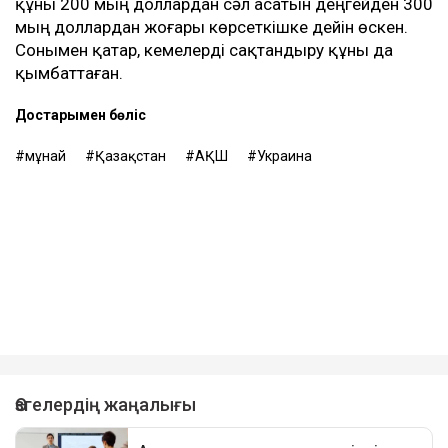
мұнайын тасымалдайтын танкерлер экипаждары
қауіпсіздік шараларын күшейте бастағанын жазған.
Теңізшілерге дрон шабуылы қаупі төнген кезде
кеменің қорғалған бөліктерінде болу ұсынылған. Ал
кеме иелеріне Қара теңіз порттарына кірмес бұрын
қауіп-қатерді мұқият бағалау керектігі ескертілген.
Танкер жалдау ақысы да апта сайын дерлік
қымбаттап келеді. Бұған дейін оның бір тәуліктегі
құны 200 мың доллардан сәл асатын деңгейден 300
мың доллардан жоғары көрсеткішке дейін өскен.
Сонымен қатар, кемелерді сақтандыру құны да
қымбаттаған.
Достарыңмен бөліс
мұнай
Қазақстан
АҚШ
Украина