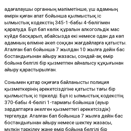
Қадағалаушы органның мәліметінше, үш адамның
өмірін қиған апат бойынша қылмыстық іс
Қылмыстық кодекстің 345-1-бабы 4-бөлігімен
қаралуда. Бұл бап көлік құралын алкогольдік мас
күйде басқарып, абайсызда екі немесе одан да көп
адамның өліміне әкеп соққан жағдайларға қатысты.
Аталған бап бойынша 7 жылдан 10 жылға дейін бас
бостандығынан айыру жазасы, сондай-ақ өмір
бойына белгілі бір қызметпен айналысу құқығынан
айыру қарастырылған.
Сонымен қатар оқиғаға байланысты полиция
қызметкерінің әрекетсіздігіне қатысты тағы бір
қылмыстық іс тіркелді. Бұл іс Қылмыстық кодекстің
370-бабы 4-бөлігі 1-тармағы бойынша (ауыр
зардаптарға әкелген қызметтегі әрекетсіздік)
тергелуде. Аталған бап бойынша 7 жылға дейін бас
бостандығынан айыру немесе шектеу жазасы,
мүлкін тәркілеу және өмір бойына белгілі бір