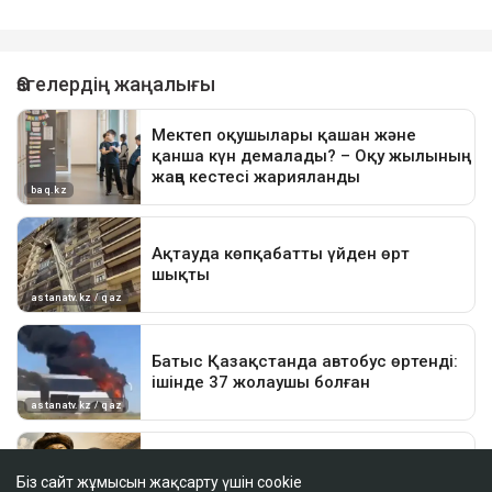
Біз сайт жұмысын жақсарту үшін cookie