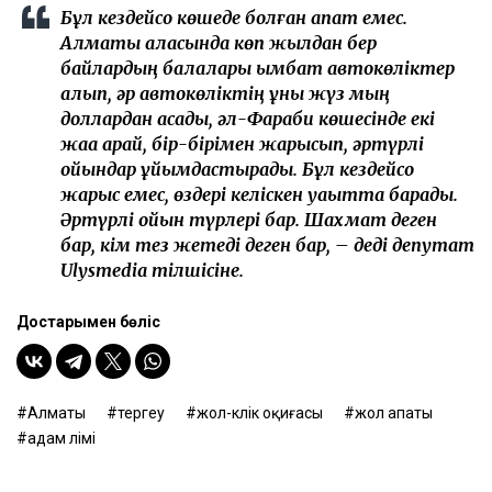
Бұл кездейсоқ көшеде болған апат емес.
Алматы қаласында көп жылдан бер
байлардың балалары қымбат автокөліктер
алып, әр автокөліктің құны жүз мың
доллардан асады, әл-Фараби көшесінде екі
жаққа қарай, бір-бірімен жарысып, әртүрлі
ойындар ұйымдастырады. Бұл кездейсоқ
жарыс емес, өздері келіскен уақытта барады.
Әртүрлі ойын түрлері бар. Шахмат деген
бар, кім тез жетеді деген бар, – деді депутат
Ulysmedia тілшісіне.
Достарыңмен бөліс
Алматы
тергеу
жол-көлік оқиғасы
жол апаты
адам өлімі