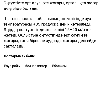
Оңтүстікте өрт қаупі өте жоғары, орталықта жоғары
деңгейде болады.
Шығыс Қазақстан облысының оңтүстігінде ауа
температурасы +35 градусқа дейін көтеріледі.
Өңірдің солтүстігінде жел екпіні 15–20 м/с-ке
жетеді. Облыстың оңтүстігінде өрт қаупі өте
жоғары, тағы бірнеше ауданда жоғары деңгейде
сақталады.
Достарыңмен бөліс
ауа райы
синоптиктер
болжам