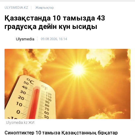
ULYSMEDIA.KZ
Жаңалықтар
Қазақстанда 10 тамызда 43
градусқа дейін күн ысиды
Ulysmedia
09.08.2026, 16:14
Ulysmedia.kz ЖИ
Синоптиктер 10 тамызға Қазақстанның бірқатар