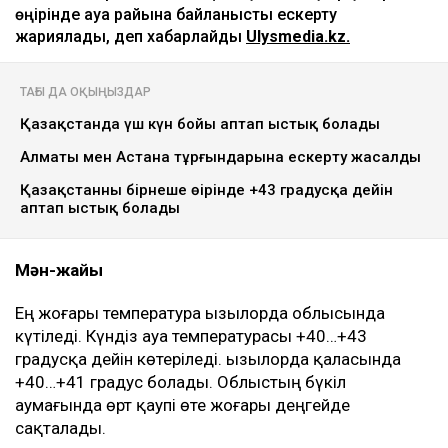
өңірінде ауа райына байланысты ескерту
жариялады, деп хабарлайды
Ulysmedia.kz.
ТАҒЫ ДА ОҚЫҢЫЗДАР
Қазақстанда үш күн бойы аптап ыстық болады
Алматы мен Астана тұрғындарына ескерту жасалды
Қазақстанның бірнеше өңірінде +43 градусқа дейін
аптап ыстық болады
Мән-жайы
Ең жоғары температура Қызылорда облысында
күтіледі. Күндіз ауа температурасы +40…+43
градусқа дейін көтеріледі. Қызылорда қаласында
+40…+41 градус болады. Облыстың бүкіл
аумағында өрт қаупі өте жоғары деңгейде
сақталады.