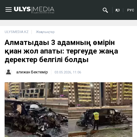
ҚАЗ
РУС
ULYSMEDIA.KZ
Жаңалықтар
Алматыдағы 3 адамның өмірін
қиған жол апаты: тергеуде жаңа
деректер белгілі болды
Қалижан Бектемір
03.05.2026, 11:06