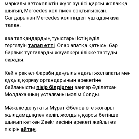
маркалы автокөліктің жүргізушісі қарсы жолаққа
шығып, Mercedes көлігімен соқтығысқан.
Салдарынан Mercedes көлігіндегі үш адам
қаза
тапқан
.
Қаза тапқандардың туыстары істің әділ
тергелуін
талап етті
. Олар апатқа қатысы бар
барлық тұлғаларды жауапкершілікке тартуды
сұрады.
Кейінірек әл-Фараби даңғылындағы жол апаты мен
құқық қорғау органдарының әрекетіне
байланысты
пікір білдірген
заңгер Әділетхан
Молдаханның ұсталғаны мәлім болды.
Мәжіліс депутаты Мұрат Әбенов өте жоғары
жылдамдықпен келіп, жолдың қарсы бетінше
шығып кеткен Zeekr иесінің әрекеті жайлы өз
пікірін
айтқан
.