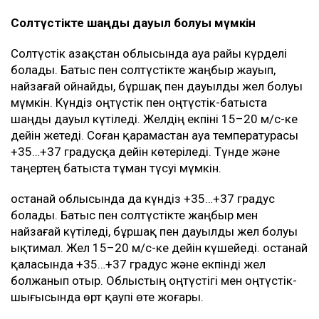
Солтүстікте шаңды дауыл болуы мүмкін
Солтүстік Қазақстан облысында ауа райы күрделі
болады. Батыс пен солтүстікте жаңбыр жауып,
найзағай ойнайды, бұршақ пен дауылды жел болуы
мүмкін. Күндіз оңтүстік пен оңтүстік-батыста
шаңды дауыл күтіледі. Желдің екпіні 15–20 м/с-ке
дейін жетеді. Соған қарамастан ауа температурасы
+35…+37 градусқа дейін көтеріледі. Түнде және
таңертең батыста тұман түсуі мүмкін.
Қостанай облысында да күндіз +35…+37 градус
болады. Батыс пен солтүстікте жаңбыр мен
найзағай күтіледі, бұршақ пен дауылды жел болуы
ықтимал. Жел 15–20 м/с-ке дейін күшейеді. Қостанай
қаласында +35…+37 градус және екпінді жел
болжанып отыр. Облыстың оңтүстігі мен оңтүстік-
шығысында өрт қаупі өте жоғары.