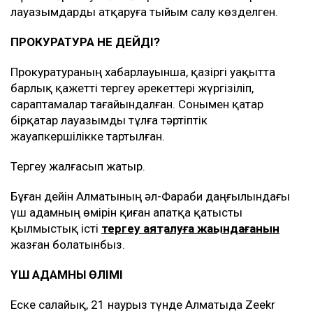
лауазымдарды атқаруға тыйым салу көзделген.
ПРОКУРАТУРА НЕ ДЕЙДІ?
Прокуратураның хабарлауынша, қазіргі уақытта
барлық қажетті тергеу әрекеттері жүргізіліп,
сараптамалар тағайындалған. Сонымен қатар
бірқатар лауазымды тұлға тәртіптік
жауапкершілікке тартылған.
Тергеу жалғасып жатыр.
Бұған дейін Алматының әл-Фараби даңғылындағы
үш адамның өмірін қиған апатқа қатысты
қылмыстық істі
тергеу аяқталуға жақындағанын
жазған болатынбыз.
ҮШ АДАМНЫҢ ӨЛІМІ
Еске салайық, 21 наурыз түнде Алматыда Zeekr