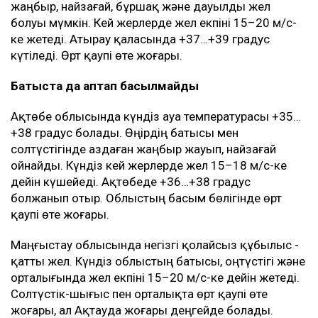
жаңбыр, найзағай, бұршақ және дауылды жел
болуы мүмкін. Кей жерлерде жел екпіні 15–20 м/с-
ке жетеді. Атырау қаласында +37…+39 градус
күтіледі. Өрт қаупі өте жоғары.
Батыста да аптап басылмайды
Ақтөбе облысында күндіз ауа температурасы +35…
+38 градус болады. Өңірдің батысы мен
солтүстігінде аздаған жаңбыр жауып, найзағай
ойнайды. Күндіз кей жерлерде жел 15–18 м/с-ке
дейін күшейеді. Ақтөбеде +36…+38 градус
болжанып отыр. Облыстың басым бөлігінде өрт
қаупі өте жоғары.
Маңғыстау облысында негізгі қолайсыз құбылыс -
қатты жел. Күндіз облыстың батысы, оңтүстігі және
орталығында жел екпіні 15–20 м/с-ке дейін жетеді.
Солтүстік-шығыс пен орталықта өрт қаупі өте
жоғары, ал Ақтауда жоғары деңгейде болады.