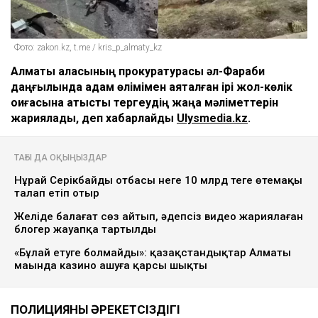
Фото: zakon.kz, t.me / kris_p_almaty_kz
Алматы қаласының прокуратурасы әл-Фараби
даңғылында адам өлімімен аяқталған ірі жол-көлік
оқиғасына қатысты тергеудің жаңа мәліметтерін
жариялады, деп хабарлайды
Ulysmedia.kz
.
ТАҒЫ ДА ОҚЫҢЫЗДАР
Нұрай Серікбайдың отбасы неге 10 млрд теңге өтемақы
талап етіп отыр
Желіде балағат сөз айтып, әдепсіз видео жариялаған
блогер жауапқа тартылды
«Бұлай етуге болмайды»: қазақстандықтар Алматы
маңында казино ашуға қарсы шықты
ПОЛИЦИЯНЫҢ ӘРЕКЕТСІЗДІГІ