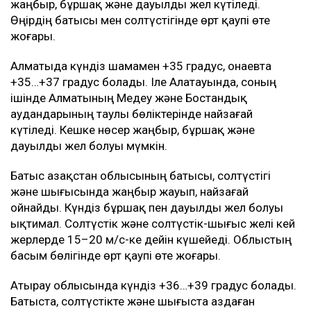
жаңбыр, бұршақ және дауылды жел күтіледі.
Өңірдің батысы мен солтүстігінде өрт қаупі өте
жоғары.
Алматыда күндіз шамамен +35 градус, Қонаевта
+35…+37 градус болады. Іле Алатауында, соның
ішінде Алматының Медеу және Бостандық
аудандарының таулы бөліктерінде найзағай
күтіледі. Кешке нөсер жаңбыр, бұршақ және
дауылды жел болуы мүмкін.
Батыс Қазақстан облысының батысы, солтүстігі
және шығысында жаңбыр жауып, найзағай
ойнайды. Күндіз бұршақ пен дауылды жел болуы
ықтимал. Солтүстік және солтүстік-шығыс желі кей
жерлерде 15–20 м/с-ке дейін күшейеді. Облыстың
басым бөлігінде өрт қаупі өте жоғары.
Атырау облысында күндіз +36…+39 градус болады.
Батыста, солтүстікте және шығыста аздаған