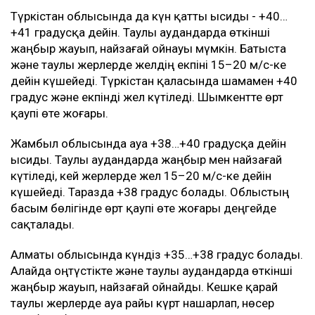
Түркістан облысында да күн қатты ысиды - +40…
+41 градусқа дейін. Таулы аудандарда өткінші
жаңбыр жауып, найзағай ойнауы мүмкін. Батыста
және таулы жерлерде желдің екпіні 15–20 м/с-ке
дейін күшейеді. Түркістан қаласында шамамен +40
градус және екпінді жел күтіледі. Шымкентте өрт
қаупі өте жоғары.
Жамбыл облысында ауа +38…+40 градусқа дейін
ысиды. Таулы аудандарда жаңбыр мен найзағай
күтіледі, кей жерлерде жел 15–20 м/с-ке дейін
күшейеді. Таразда +38 градус болады. Облыстың
басым бөлігінде өрт қаупі өте жоғары деңгейде
сақталады.
Алматы облысында күндіз +35…+38 градус болады.
Алайда оңтүстікте және таулы аудандарда өткінші
жаңбыр жауып, найзағай ойнайды. Кешке қарай
таулы жерлерде ауа райы күрт нашарлап, нөсер