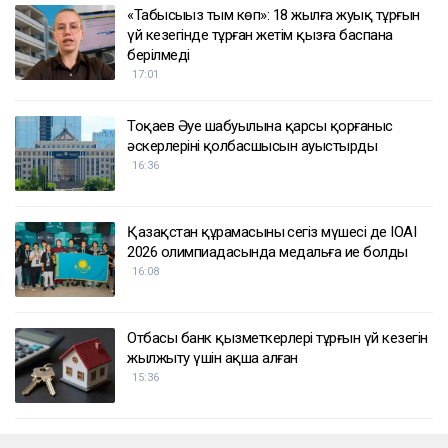
«Табысыңыз тым көп»: 18 жылға жуық тұрғын
үй кезегінде тұрған жетім қызға баспана
берілмеді
17:01
Тоқаев Әуе шабуылына қарсы қорғаныс
әскерлерінің қолбасшысын ауыстырды
16:36
Қазақстан құрамасының сегіз мүшесі де IOAI
2026 олимпиадасында медальға ие болды
16:08
Отбасы банк қызметкерлері тұрғын үй кезегін
жылжыту үшін ақша алған
15:36