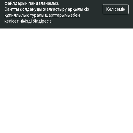
файлдарын пайдаланамыз.
Келісемін
Сайтты қолдануды жалғастыру арқылы сіз
құпиялылық туралы шарттарымызбен
келісетініңізді білдіресіз.
ҚАЗІР ОҚЫЛЫП ЖАТЫР
«Табысыңыз тым көп»: 18 жылға жуық тұрғын
үй кезегінде тұрған жетім қызға баспана
берілмеді
17:01