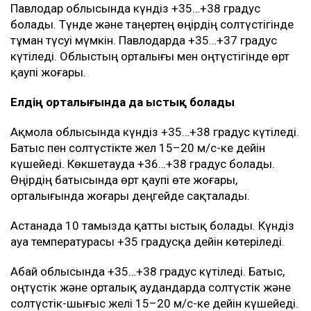
Павлодар облысында күндіз +35…+38 градус
болады. Түнде және таңертең өңірдің солтүстігінде
тұман түсуі мүмкін. Павлодарда +35…+37 градус
күтіледі. Облыстың орталығы мен оңтүстігінде өрт
қаупі жоғары.
Елдің орталығында да ыстық болады
Ақмола облысында күндіз +35…+38 градус күтіледі.
Батыс пен солтүстікте жел 15–20 м/с-ке дейін
күшейеді. Көкшетауда +36…+38 градус болады.
Өңірдің батысында өрт қаупі өте жоғары,
орталығында жоғары деңгейде сақталады.
Астанада 10 тамызда қатты ыстық болады. Күндіз
ауа температурасы +35 градусқа дейін көтеріледі.
Абай облысында +35…+38 градус күтіледі. Батыс,
оңтүстік және орталық аудандарда солтүстік және
солтүстік-шығыс желі 15–20 м/с-ке дейін күшейеді.