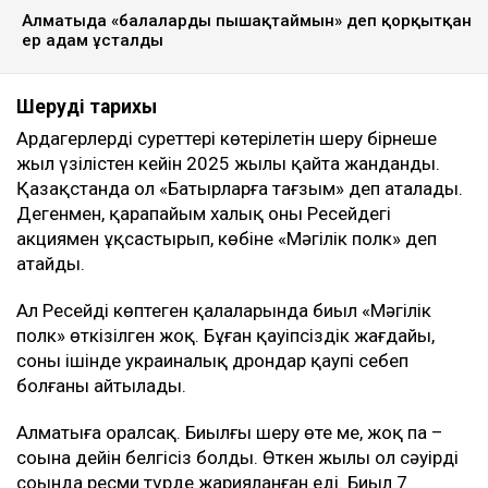
Алматыда «балаларды пышақтаймын» деп қорқытқан
ер адам ұсталды
Шерудің тарихы
Ардагерлердің суреттері көтерілетін шеру бірнеше
жыл үзілістен кейін 2025 жылы қайта жанданды.
Қазақстанда ол «Батырларға тағзым» деп аталады.
Дегенмен, қарапайым халық оны Ресейдегі
акциямен ұқсастырып, көбіне «Мәңгілік полк» деп
атайды.
Ал Ресейдің көптеген қалаларында биыл «Мәңгілік
полк» өткізілген жоқ. Бұған қауіпсіздік жағдайы,
соның ішінде украиналық дрондар қаупі себеп
болғаны айтылады.
Алматыға оралсақ. Биылғы шеру өте ме, жоқ па –
соңына дейін белгісіз болды. Өткен жылы ол сәуірдің
соңында ресми түрде жарияланған еді. Биыл 7