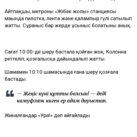
Айтпақшы, метроның «Жібек жолы» станциясы
маңында пилотка, лента және қалампыр гүлі сатылып
жатты. Сұраныс бар жерде ұсыныс болатыны анық.
Сағат 10:00-де шеру бастала қойған жоқ. Колонна
реттеліп, қозғалысқа дайындалып жатты.
Шамамен 10:10 шамасында ғана шеру қозғала
бастады.
— Жеңіс күні құтты болсын! — деді
камуфляж киген ер адам дауыстап.
Жиналғандар «Ура!» деп айғайлады.