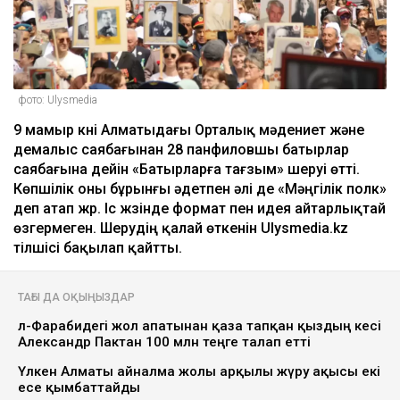
фото: Ulysmedia
9 мамыр күні Алматыдағы Орталық мәдениет және
демалыс саябағынан 28 панфиловшы батырлар
саябағына дейін «Батырларға тағзым» шеруі өтті.
Көпшілік оны бұрынғы әдетпен әлі де «Мәңгілік полк»
деп атап жүр. Іс жүзінде формат пен идея айтарлықтай
өзгермеген. Шерудің қалай өткенін Ulysmedia.kz
тілшісі бақылап қайтты.
ТАҒЫ ДА ОҚЫҢЫЗДАР
әл-Фарабидегі жол апатынан қаза тапқан қыздың әкесі
Александр Пактан 100 млн теңге талап етті
Үлкен Алматы айналма жолы арқылы жүру ақысы екі
есе қымбаттайды