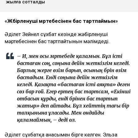
жылға сотталды
«Жәбірленуші мәртебесінен бас тартпаймын»
Әділет Зейнел сұхбат кезінде жәбірленуші
мәртебесінен бас тартпайтынын мәлімдеді.
– Иә, мен осы мәртебеде қаламын. Бұл істі
бастаған соң, соңына дейін жеткізгім келеді.
Барлық жерге өзім барып, осының бәрін өзім
бастадым. Енді соңына дейін жеткізгім
келеді. Қазақта «бастаған істі аяқта» деген
сөз бар ғой. Егер ертең бас тартсам, «Екінші
отбасын құрды, енді бәрінен бас тартып
жатыр» деп айтады. Бұл хейттің тағы бір
толқынына ұласады. Мен ондайды
қаламаймын, – деді ол.
Әділет сұхбатқа анасымен бірге келген. Эльза