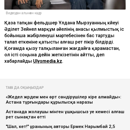
Видеодан алынған кадр
Қаза тапқан фельдшер Ұлдана Мырзуанның күйеуі
Әділет Зейнел марқұм әйелінің анасы қылмыстық іс
бойынша жәбірленуші мәртебесінен бас тартуды
талап еткеніне қатысты алғаш рет пікір білдірді.
Қоғамда қызу талқыланған жағдайға қарамастан,
ол істі соңына дейін жеткізетінін айтты, деп
хабарлайды
Ulysmedia.kz
.
ТАҒЫ ДА ОҚЫҢЫЗДАР
«Жедел жәрдем мен өрт сөндірушілер кіре алмайды»:
Астана тұрғындары құрылысқа наразы
Астанада жолаушы мінген ұшқышсыз әуе кемесі алғаш
рет сынақтан өтті
"Шал, кет!" ұранының авторы Ермек Нарымбай 2,5