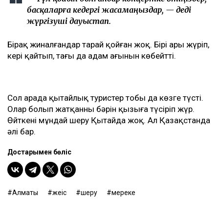
басқаларға кедергі жасамаңыздар, — деді
жүргізуші дауыстап.
Бірақ жиналғандар тарай қойған жоқ. Бірі ары жүріп,
кері қайтып, тағы да адам ағынын көбейтті.
Сол арада қытайлық туристер тобы да көзге түсті.
Олар болып жатқанның бәрін қызыға түсіріп жүр.
Өйткені мұндай шеру Қытайда жоқ. Ал Қазақстанда
әлі бар.
Достарыңмен бөліс
Алматы
жеңіс
шеру
мереке