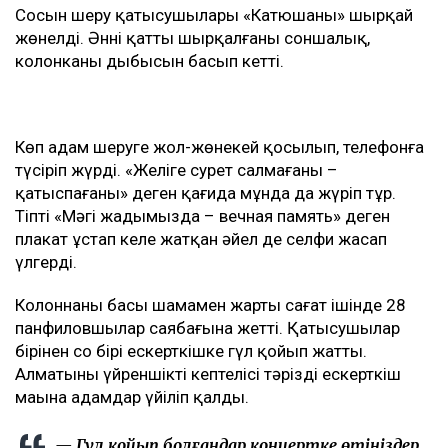
Сосын шеру қатысушылары «Катюшаны» шырқай
жөнелді. Әннің қатты шырқалғаны соншалық,
колонканың дыбысын басып кетті.
Көп адам шеруге жол-жөнекей қосылып, телефонға
түсіріп жүрді. «Желіге сурет салмағаның –
қатыспағаның» деген қағида мұнда да жүріп тұр.
Тіпті «Мәңгі жадымызда – вечная память» деген
плакат ұстап келе жатқан әйел де селфи жасап
үлгерді.
Колоннаның басы шамамен жарты сағат ішінде 28
панфиловшылар саябағына жетті. Қатысушылар
бірінен соң бірі ескерткішке гүл қойып жатты.
Алматының үйреншікті кептелісі тәрізді ескерткіш
маңына адамдар үйіліп қалды.
— Гүл қойып болғандар концертке өтіңіздер,