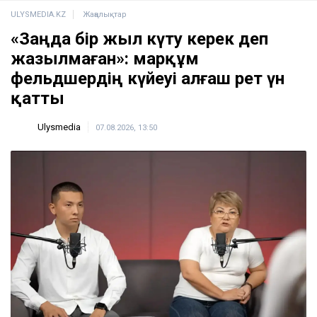
ULYSMEDIA.KZ
Жаңалықтар
«Заңда бір жыл күту керек деп
жазылмаған»: марқұм
фельдшердің күйеуі алғаш рет үн
қатты
Ulysmedia
07.08.2026, 13:50