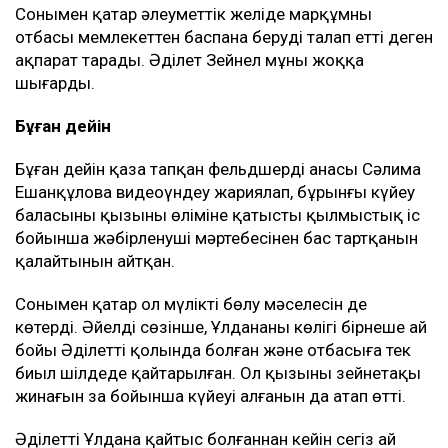
Сонымен қатар әлеуметтік желіде марқұмның
отбасы мемлекеттен баспана беруді талап етті деген
ақпарат тарады. Әділет Зейнел мұны жоққа
шығарды.
Бұған дейін
Бұған дейін қаза тапқан фельдшердің анасы Сәлима
Ешанқұлова видеоүндеу жариялап, бұрынғы күйеу
баласының қызының өліміне қатысты қылмыстық іс
бойынша жәбірленуші мәртебесінен бас тартқанын
қалайтынын айтқан.
Сонымен қатар ол мүлікті бөлу мәселесін де
көтерді. Әйелдің сөзінше, Ұлдананың көлігі бірнеше ай
бойы Әділеттің қолында болған және отбасыға тек
биыл шілдеде қайтарылған. Ол қызының зейнетақы
жинағын заң бойынша күйеуі алғанын да атап өтті.
Әділеттің Ұлдана қайтыс болғаннан кейін сегіз ай