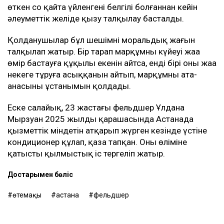
өткен соң қайта үйленгені белгілі болғаннан кейін
әлеуметтік желіде қызу талқылау басталды.
Қолданушылар бұл шешімнің моральдық жағын
талқылап жатыр. Бір тарап марқұмның күйеуі жаңа
өмір бастауға құқылы екенін айтса, енді бірі оның жаңа
некеге тұруға асыққанын айтып, марқұмның ата-
анасының ұстанымын қолдады.
Еске салайық, 23 жастағы фельдшер Ұлдана
Мырзуан 2025 жылдың қарашасында Астанада
қызметтік міндетін атқарып жүрген кезінде үстіне
кондиционер құлап, қаза тапқан. Оның өліміне
қатысты қылмыстық іс тергеліп жатыр.
Достарыңмен бөліс
өтемақы
астана
фельдшер