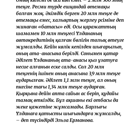
теңге. Ресми түрде ешқандай өтемақы
болған жоқ. Әкімдік берген 20 млн теңге де
өтемақы емес, халықтың жерлеу рәсіміне деп
жинаған «батасы» еді. Осы қаражаттың
шамамен 10 млн теңгесі Ұлдананың
автокредитінің қалған бөлігін толық өтеуге
жұмсалды. Кейін көлік кепілден шығарылып,
оның ата-анасына берілді. Сонымен қатар
Әділет Ұлдананың ата-анасы қыз ұзатуға
несие алғанын еске салды. Сол 20 млн
теңгенің ішінен оның анасына 3,9 млн теңге
аударылған. Әділет 1,1 млн теңге, ал оның
әпкесіне тағы 1,34 млн теңге аударған.
Қырқына дейін апта сайын ас беріп, құдайы
тамақ өткіздік. Бұл ақшаны екі отбасы да
жеке қажетіне жұмсамады. Барлығы
Ұлданаға қатысты шығындарға жұмсалды,
– деп түсіндірді Эльза Ерманова.