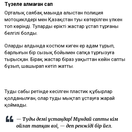
Түзеле алмаған сап
Орталық саябақ маңында алыстан полиция
мотоциклдері мен Қазақстан туы көтерілген үлкен
топ көрінді. Туларды ерікті жастар ұстап тұрғаны
белгілі болды.
Олардың алдында костюм киген ер адам тұрып,
барлығын бір сызық бойымен сапқа тұрғызуға
тырысқан. Бірақ жастар біраз уақыттан кейін сапты
бұзып, шашырап кетіп жатты.
Тудың сабы ретінде кесілген пластик құбырлар
қолданылған, олар туды мықтап ұстауға жарай
қоймады.
— Туды әдемі ұстаңдар! Мұндай сапты кім
ойлап тапқан өзі, — деп ренжіді бір әйел.