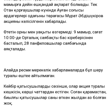
мамырға дейін ешқандай ақпарат болмады. Тек
Отан қорғаушылар күнінде Ауған соғысы
ардагерлері одағының төрағасы Мұрат Әбдішүкіров
акцияның келісілгенін хабарлады.
Өтетін орны мен уақыты өзгермеді: 9 мамыр, сағат
10:00-де Орталық саябақтың бас кіреберісінен
басталып, 28 панфиловшылар саябағында
аяқталады.
Алайда ресми мерекелік хабарламаларда бұл шеру
туралы ештеңе айтылмаған.
Кейбір қатысушылардың сөзінше, олар акция туралы
кешкісін, көрші чаттардан естіген. Соған қарамастан,
биылғы қатысушылар саны өткен жылдан аз болған
жоқ.