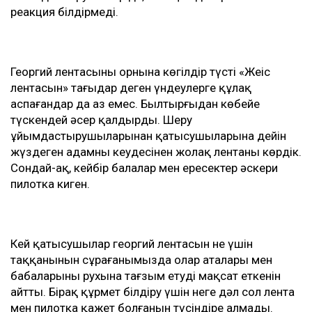
реакция білдірмеді.
Георгий лентасының орнына көгілдір түсті «Жеңіс
лентасын» тағыңдар деген үндеулерге құлақ
аспағандар да аз емес. Былтырғыдан көбейе
түскендей әсер қалдырды. Шеру
ұйымдастырушыларынан қатысушыларына дейін
жүздеген адамның кеудесінен жолақ лентаны көрдік.
Сондай-ақ, кейбір балалар мен ересектер әскери
пилотка киген.
Кей қатысушылар георгий лентасын не үшін
таққанынын сұрағанымызда олар аталары мен
бабаларының рухына тағзым етуді мақсат еткенін
айтты. Бірақ құрмет білдіру үшін неге дәл сол лента
мен пилотка қажет болғанын түсіндіре алмады.