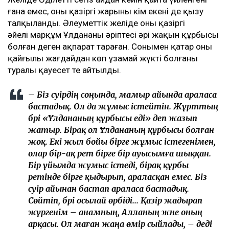
ғана емес, оның қазіргі жарының кім екені де қызу
талқыланды. Әлеуметтік желіде оның қазіргі
әйелі марқұм Ұлдананың әріптесі әрі жақын құрбысы
болған деген ақпарат тараған. Сонымен қатар оның
қайғылы жағдайдан көп ұзамай жүкті болғаны
туралы қауесет те айтылды.
– Біз сәуірдің соңында, мамыр айында араласа
бастадық. Ол да жұмыс істейтін. Жұрттың
бәрі «Ұлдананың құрбысы еді» деп жазып
жатыр. Бірақ ол Ұлдананың құрбысы болған
жоқ. Екі жыл бойы бірге жұмыс істегенімен,
олар бір-ақ рет бірге бір ауысымға шыққан.
Бір ұйымда жұмыс істеді, бірақ құрбы
ретінде бірге қыдырып, араласқан емес. Біз
сәуір айынан бастап араласа бастадық.
Сөйтіп, бәрі осылай өрбіді... Қазір жадырап
жүргенім – анамның, Алланың және оның
арқасы. Ол маған жаңа өмір сыйлады, – деді