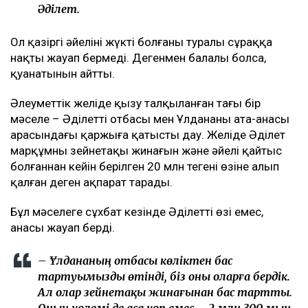
Әділет.
Ол қазіргі әйелінің жүкті болғаны туралы сұраққа
нақты жауап бермеді. Дегенмен балалы болса,
қуанатынын айтты.
Әлеуметтік желіде қызу талқыланған тағы бір
мәселе – Әділеттің отбасы мен Ұлдананың ата-анасы
арасындағы қаржыға қатысты дау. Желіде Әділет
марқұмның зейнетақы жинағын және әйелі қайтыс
болғаннан кейін берілген 20 млн теңгені өзіне алып
қалған деген ақпарат тарады.
Бұл мәселеге сұхбат кезінде Әділеттің өзі емес,
анасы жауап берді.
– Ұлдананың отбасы көліктен бас
тартуымызды өтінді, біз оны оларға бердік.
Ал олар зейнетақы жинағынан бас тартты.
Оның көлемі де аса көп емес – 2 млн 300 мың