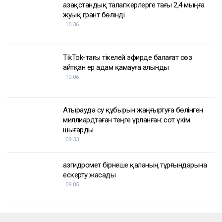
Қазақстандық талапкерлерге тағы 2,4 мыңға
жуық грант бөлінді
10:36
TikTok-тағы тікелей эфирде балағат сөз
айтқан ер адам қамауға алынды
10:06
Атырауда су құбырын жаңғыртуға бөлінген
миллиардтаған теңге ұрланған: сот үкім
шығарды
09:33
Қазгидромет бірнеше қаланың тұрғындарына
ескерту жасады
09:05