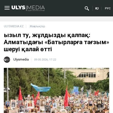
ҚАЗ
РУС
ULYSMEDIA.KZ
Жаңалықтар
Қызыл ту, жұлдызды қалпақ:
Алматыдағы «Батырларға тағзым»
шеруі қалай өтті
Ulysmedia
09.05.2026, 17:22