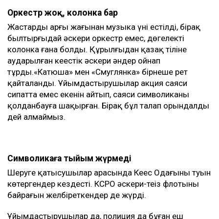
Оркестр жоқ, колонка бар
Жастардың арғы жағынан музыка үні естілді, бірақ
былтырғыдай әскери оркестр емес, дөңгелекті
колонка ғана болды. Құрылғыдан қазақ тіліне
аударылған кеңестік әскери әндер ойнап
тұрды.«Катюша» мен «Смуглянка» бірнеше рет
қайталанды. Ұйымдастырушылар акция саяси
сипатта емес екенін айтып, саяси символиканы
қолданбауға шақырған. Бірақ бұл талап орындалды
дей алмаймыз.
Символикаға тыйым жүрмеді
Шеруге қатысушылар арасында Кеңес Одағының туын
көтергендер кездесті. КСРО әскери-теңіз флотының
байрағын желбіреткендер де жүрді.
Ұйымдастырушылар да, полиция да бұған еш