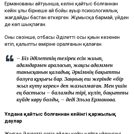
Ерманованың айтуынша, келіні қайтыс болғаннан
кейін ұлы бірнеше ай бойы ауыр психологиялық
жағдайды бастан өткерген. Жұмысқа бармай, үйден
де көп шықпаған.
Оның сөзінше, отбасы Әділеттің осы қиын кезеңнен
өтіп, қалыпты өміріне оралғанын қалаған.
– Біз Әділеттің тезірек есін жиып,
адамдармен араласып, жақсы адаммен
танысқанын қаладық. Әркімнің бақытты
болуға құқығы бар. Заңның еш жерінде «бір
жыл күту керек» деп жазылмаған. Мен үшін
ең бастысы – баламды тірі, күліп, бақытты
күйде көру болды, – деді Эльза Ерманова.
Ұлдана қайтыс болғаннан кейінгі қаржылық
даулар
Желіде Әділеттің сегіз айдан кейін қайта үйленгені