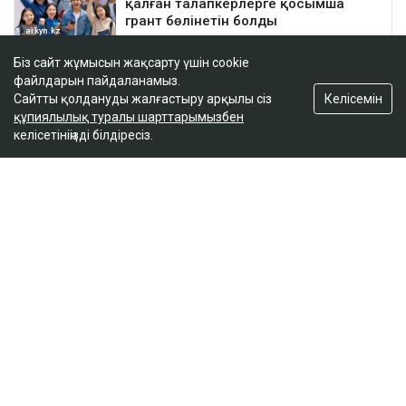
Біз сайт жұмысын жақсарту үшін cookie
файлдарын пайдаланамыз.
Келісемін
Сайтты қолдануды жалғастыру арқылы сіз
құпиялылық туралы шарттарымызбен
келісетініңізді білдіресіз.
ҚАЗІР ОҚЫЛЫП ЖАТЫР