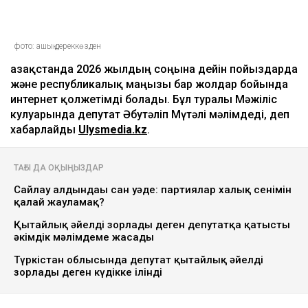
фото: ашық дереккөзден
Қазақстанда 2026 жылдың соңына дейін пойыздарда
және республикалық маңызы бар жолдар бойында
интернет қолжетімді болады. Бұл туралы Мәжіліс
кулуарында депутат Әбутәліп Мүтәлі мәлімдеді, деп
хабарлайды
Ulysmedia.kz
.
ТАҒЫ ДА ОҚЫҢЫЗДАР
Сайлау алдындағы сан уәде: партиялар халық сенімін
қалай жауламақ?
Қытайлық әйелді зорлады деген депутатқа қатысты
әкімдік мәлімдеме жасады
Түркістан облысында депутат қытайлық әйелді
зорлады деген күдікке ілінді