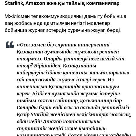
Starlink, Amazon және қытайлық компаниялар
Мәжілісмен телекоммуникацияны дамыту бойынша
заң жобасында қамтылған негізгі мәселелер
бойынша журналистердің сұрағына жауап берді.
«Осы заңмен біз спутник интернеттің
Қазақстан аумағында жұмысын реттеп
отырмыз. Олардың реттелуі неге негізделіп
отыр? Біріншіден, Қазақстанның
киберқауіпсіздікке қатысты заңнамаларыныңа
сай олар осында жұмыс істеуі керек. Өз
антеннасын Қазақстанда орналастыруы
керек. Біздің ел аумағында жұмыс істеуіне
тыйым салған сайттар, қосымшалар бар.
Солардың бәрін енді осы заң аясында реттейміз.
Қазір Starlink желісімен келісімшарт жасасақ,
одан кейін Amazon компаниясының
спутниктік желісі және қытайлық
компаниялар келеді. Солар кірген соң жолдардың