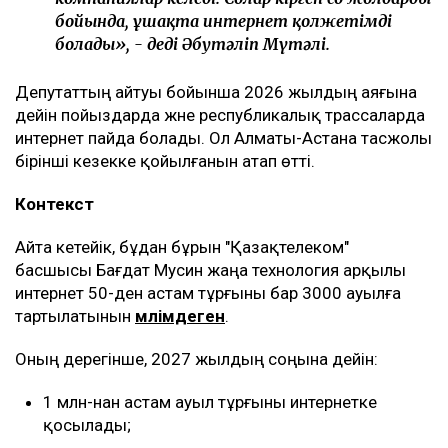
бойында, ұшақта интернет қолжетімді
болады», - деді Әбутәліп Мүтәлі.
Депутаттың айтуы бойынша 2026 жылдың аяғына
дейін пойыздарда және республикалық трассаларда
интернет пайда болады. Ол Алматы-Астана тасжолы
бірінші кезекке қойылғанын атап өтті.
Контекст
Айта кетейік, бұдан бұрын "Қазақтелеком"
басшысы Бағдат Мусин жаңа технология арқылы
интернет 50-ден астам тұрғыны бар 3000 ауылға
тартылатынын
мәлімдеген
.
Оның дерегінше, 2027 жылдың соңына дейін:
1 млн-нан астам ауыл тұрғыны интернетке
қосылады;