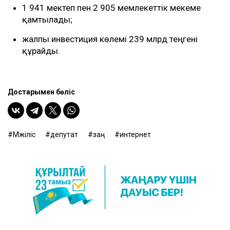
1 941 мектеп пен 2 905 мемлекеттік мекеме
қамтылады;
жалпы инвестиция көлемі 239 млрд теңгені
құрайды.
Достарыңмен бөліс
Мәжіліс
депутат
заң
интернет