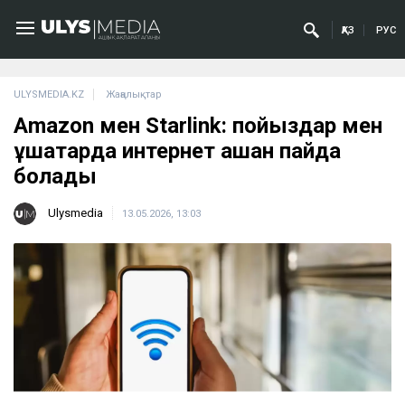
ҚАЗ
РУС
ULYSMEDIA.KZ
Жаңалықтар
Amazon мен Starlink: пойыздар мен
ұшақтарда интернет қашан пайда
болады
Ulysmedia
13.05.2026, 13:03