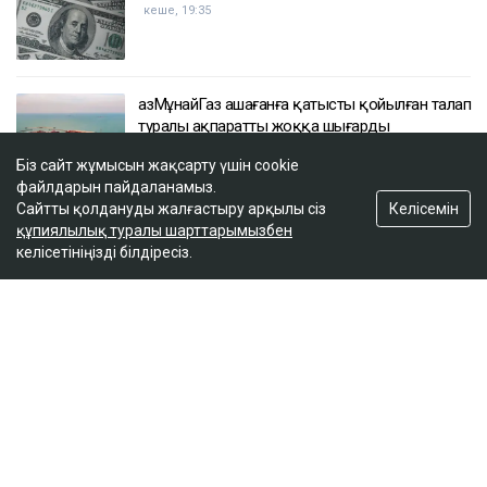
кеше, 19:35
ҚазМұнайГаз Қашағанға қатысты қойылған талап
туралы ақпаратты жоққа шығарды
кеше, 18:20
Біз сайт жұмысын жақсарту үшін cookie
файлдарын пайдаланамыз.
Келісемін
Сайтты қолдануды жалғастыру арқылы сіз
Нұрай Серікбайдың өлімі: Шерхан Аймаханнан
құпиялылық туралы шарттарымызбен
10 млрд теңге өтемақы талап етілді
келісетініңізді білдіресіз.
кеше, 18:03
ULYSMEDIA.KZ
Жаңалықтар
«Заңда бір жыл күту керек деп
жазылмаған»: марқұм фельдшердің
күйеуі алғаш рет үн қатты