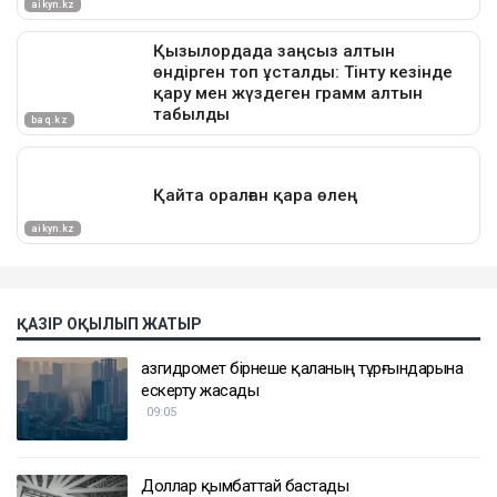
ҚАЗІР ОҚЫЛЫП ЖАТЫР
Қазгидромет бірнеше қаланың тұрғындарына
ескерту жасады
09:05
Доллар қымбаттай бастады