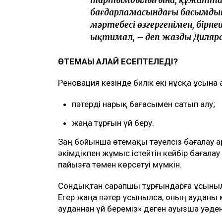
бағдарламасындағы басымдыққ
мәртебесі өзгергенімен, бірне
ықтимал, – деп жазды Диляр
ӨТЕМАҚЫ ҚАЛАЙ ЕСЕПТЕЛЕДІ?
Реновация кезінде билік екі нұсқа ұсына
пәтерді нарық бағасымен сатып алу;
жаңа тұрғын үй беру.
Заң бойынша өтемақы тәуелсіз бағалау ар
әкімдікпен жұмыс істейтін кейбір бағала
пайызға төмен көрсетуі мүмкін.
Сондықтан сарапшы тұрғындарға ұсынылға
Егер жаңа пәтер ұсынылса, оның ауданы 
ауданнан үй береміз» деген ауызша уәде