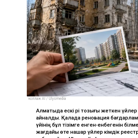
коллаж AI / Ulysmedia
Алматыда ескі әрі тозығы жеткен үйле
айналды. Қалада реновация бағдарлам
үйінің бұл тізімге енген-енбегенін біл
жағдайы өте нашар үйлер әкімдік реестр