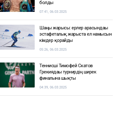
болды
07:41, 06.03.2025
Шаңғы жарысы: ерлер арасындағы
эстафеталық жарыста ел намысын
кімдер қорғайды
05:26, 06.03.2025
Теннисші Тимофей Скатов
Грекиядағы турнирдің ширек
финалына шықты
04:39, 06.03.2025