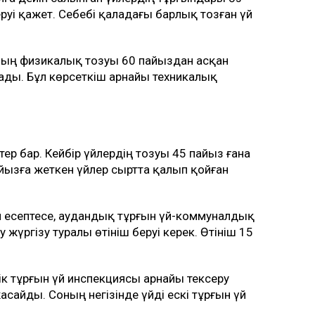
еруі қажет. Себебі қаладағы барлық тозған үй
ның физикалық тозуы 60 пайыздан асқан
ады. Бұл көрсеткіш арнайы техникалық
тер бар. Кейбір үйлердің тозуы 45 пайыз ғана
пайызға жеткен үйлер сыртта қалып қойған
еп есептесе, аудандық тұрғын үй-коммуналдық
жүргізу туралы өтініш беруі керек. Өтініш 15
к тұрғын үй инспекциясы арнайы тексеру
асайды. Соның негізінде үйді ескі тұрғын үй