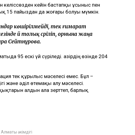
н келіссөзден кейін бастапқы ұсыныс пен
 15 пайыздан да жоғары болуы мүмкін.
ғындар көшірілмейді, тек ғимарат
інде үй толық сүріліп, орнына жаңа
яра Сейтнұрова.
атыда 95 ескі үй сүріледі. Қазірдің өзінде 204
ция тек құрылыс мәселесі емес. Бұл –
гі және әділ өтемақы алу мәселесі.
қықтарын алдын ала зерттеп, барлық
Алматы әкімдігі