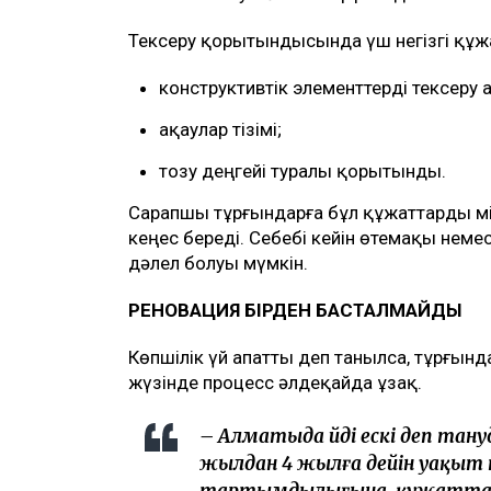
Тексеру қорытындысында үш негізгі құ
конструктивтік элементтерді тексеру ак
ақаулар тізімі;
тозу деңгейі туралы қорытынды.
Сарапшы тұрғындарға бұл құжаттарды мі
кеңес береді. Себебі кейін өтемақы немес
дәлел болуы мүмкін.
РЕНОВАЦИЯ БІРДЕН БАСТАЛМАЙДЫ
Көпшілік үй апатты деп танылса, тұрғынд
жүзінде процесс әлдеқайда ұзақ.
– Алматыда үйді ескі деп тану
жылдан 4 жылға дейін уақыт к
тартымдылығына, құжаттард