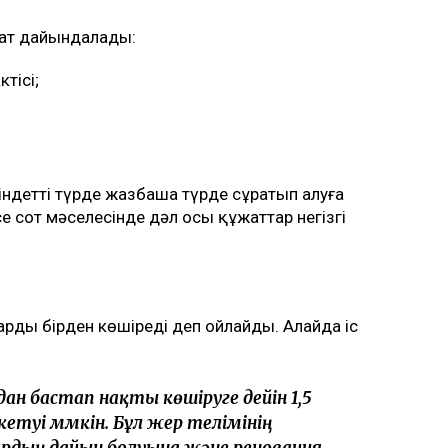
жат дайындалады:
тісі;
ндетті түрде жазбаша түрде сұратып алуға
е сот мәселесінде дәл осы құжаттар негізгі
арды бірден көшіреді деп ойлайды. Алайда іс
дан бастап нақты көшіруге дейін 1,5
етуі мүмкін. Бұл жер телімінің
ың дайын болуына және реновация