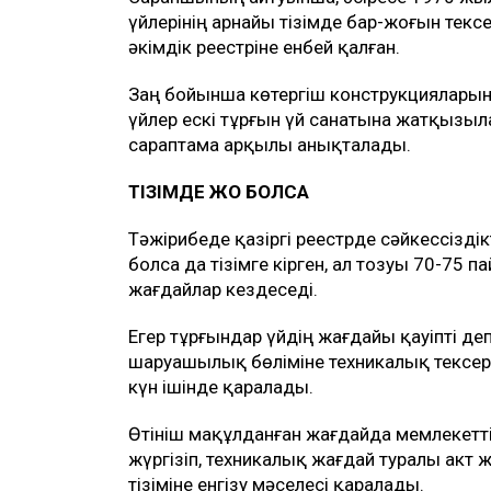
үйлерінің арнайы тізімде бар-жоғын текс
әкімдік реестріне енбей қалған.
Заң бойынша көтергіш конструкциялары
үйлер ескі тұрғын үй санатына жатқызыл
сараптама арқылы анықталады.
ТІЗІМДЕ ЖОҚ БОЛСА
Тәжірибеде қазіргі реестрде сәйкессіздік
болса да тізімге кірген, ал тозуы 70-75 
жағдайлар кездеседі.
Егер тұрғындар үйдің жағдайы қауіпті д
шаруашылық бөліміне техникалық тексеру 
күн ішінде қаралады.
Өтініш мақұлданған жағдайда мемлекетті
жүргізіп, техникалық жағдай туралы акт ж
тізіміне енгізу мәселесі қаралады.