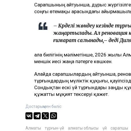
Сарапшының айтуынша, дұрыс жүргізілге
соңғы өтемақы арасындағы айырмашылық
– Күрделі жөндеу кезінде тұр
жаңартылады. Ал реновация кез
ғимарат салынады,– деді Дил
Қала билігінің мәліметінше, 2026 жылы Алм
меншік иесі жаңа пәтерге көшкен.
Алайда сарапшылардың айтуынша, ренова
тұрғындардың мүліктік құқығы, қауіпсізді
Сондықтан ескі үй тұрғындары заңды құ
құжатты мұқият тексеруі қажет.
Достарыңмен бөліс
Алматы
тұрғын-үй
алматы облысы
үй
сарапшы