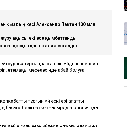
қан қыздың әкесі Александр Пактан 100 млн
жүру ақысы екі есе қымбаттайды
 деп қорқытқан ер адам ұсталды
йтнұрова тұрғындарға ескі үйді реновация
ріп, өтемақы мәселесінде абай болуға
өпқабатты тұрғын үй ескі әрі апатты
дің басым бөлігі өткен ғасырдың ортасында
ға дейін салынған үйлердің тұрғындары өз