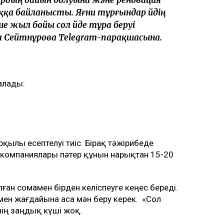
а байланысты. Яғни тұрғындар үйдің
ше жыл бойы сол үйде тұра беруі
а Сейтнұрова Тelegram-парақшасына.
 алады:
қылы есептелуі тиіс. Бірақ тәжірибеде
у компаниялары пәтер құнын нарықтан 15-20
н сомамен бірден келіспеуге кеңес береді.
мен жағдайына аса мән беру керек. «Сол
нің заңдық күші жоқ.