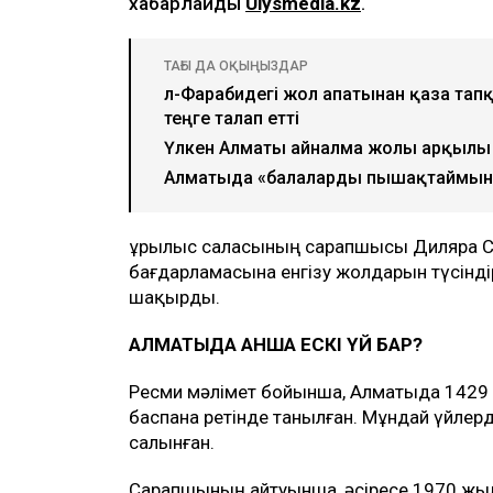
хабарлайды
Ulysmedia.kz
.
ТАҒЫ ДА ОҚЫҢЫЗДАР
әл-Фарабидегі жол апатынан қаза тап
теңге талап етті
Үлкен Алматы айналма жолы арқылы 
Алматыда «балаларды пышақтаймын»
Құрылыс саласының сарапшысы Диляра Се
бағдарламасына енгізу жолдарын түсінді
шақырды.
АЛМАТЫДА ҚАНША ЕСКІ ҮЙ БАР?
Ресми мәлімет бойынша, Алматыда 1429 к
баспана ретінде танылған. Мұндай үйлер
салынған.
Сарапшының айтуынша, әсіресе 1970 жыл