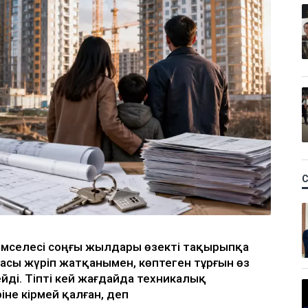
р мәселесі соңғы жылдары өзекті тақырыпқа
асы жүріп жатқанымен, көптеген тұрғын өз
мейді. Тіпті кей жағдайда техникалық
іне кірмей қалған, деп