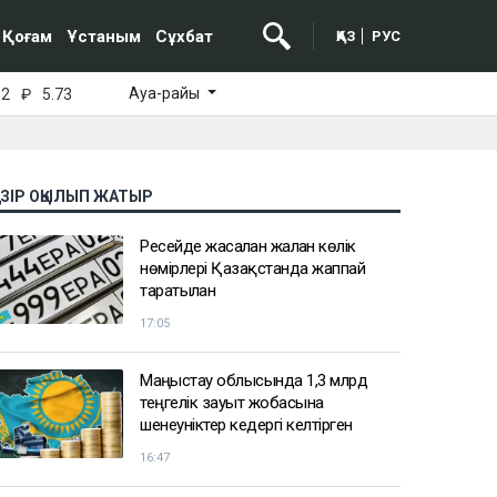
Қоғам
Ұстаным
Сұхбат
ҚАЗ
РУС
Ауа-райы
52
₽
5.73
АЗІР ОҚЫЛЫП ЖАТЫР
Ресейде жасалған жалған көлік
нөмірлері Қазақстанда жаппай
таратылған
17:05
Маңғыстау облысында 1,3 млрд
теңгелік зауыт жобасына
шенеуніктер кедергі келтірген
16:47