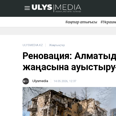
#қаңтар қақтығысы
#Украин
ULYSMEDIA.KZ
Жаңалықтар
Реновация: Алматыда
жаңасына ауыстыру
Ulysmedia
14.05.2026, 12:37