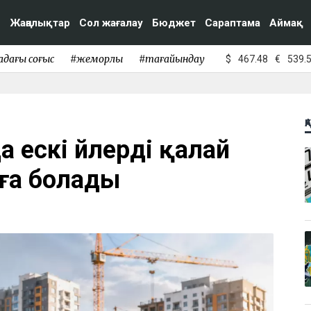
Жаңалықтар
Сол жағалау
Бюджет
Сараптама
Аймақ
адағы соғыс
#жемқорлық
#тағайындау
$
467.48
€
539.
Қ
 ескі үйлерді қалай
ға болады