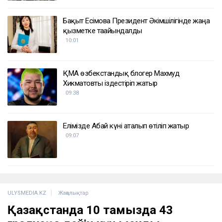
Бақыт Есімова Президент Әкімшілігінде жаңа
қызметке тағайындалды
10:01
ҚМА өзбекстандық блогер Махмуд
Хикматовты іздестіріп жатыр
09:38
Елімізде Абай күні аталып өтіліп жатыр
09:07
ULYSMEDIA.KZ
Жаңалықтар
Қазақстанда 10 тамызда 43