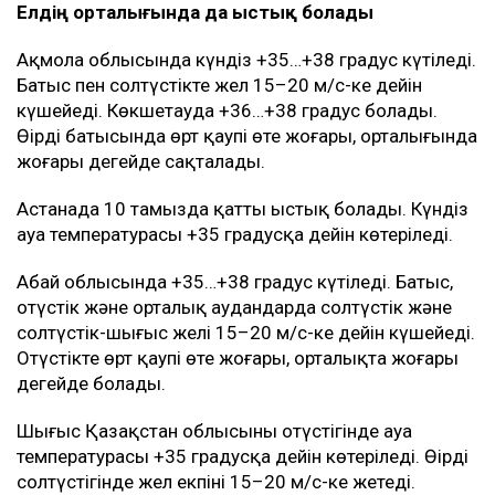
Елдің орталығында да ыстық болады
Ақмола облысында күндіз +35…+38 градус күтіледі.
Батыс пен солтүстікте жел 15–20 м/с-ке дейін
күшейеді. Көкшетауда +36…+38 градус болады.
Өңірдің батысында өрт қаупі өте жоғары, орталығында
жоғары деңгейде сақталады.
Астанада 10 тамызда қатты ыстық болады. Күндіз
ауа температурасы +35 градусқа дейін көтеріледі.
Абай облысында +35…+38 градус күтіледі. Батыс,
оңтүстік және орталық аудандарда солтүстік және
солтүстік-шығыс желі 15–20 м/с-ке дейін күшейеді.
Оңтүстікте өрт қаупі өте жоғары, орталықта жоғары
деңгейде болады.
Шығыс Қазақстан облысының оңтүстігінде ауа
температурасы +35 градусқа дейін көтеріледі. Өңірдің
солтүстігінде жел екпіні 15–20 м/с-ке жетеді.