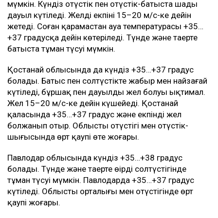
мүмкін. Күндіз оңтүстік пен оңтүстік-батыста шаңды
дауыл күтіледі. Желдің екпіні 15–20 м/с-ке дейін
жетеді. Соған қарамастан ауа температурасы +35…
+37 градусқа дейін көтеріледі. Түнде және таңертең
батыста тұман түсуі мүмкін.
Қостанай облысында да күндіз +35…+37 градус
болады. Батыс пен солтүстікте жаңбыр мен найзағай
күтіледі, бұршақ пен дауылды жел болуы ықтимал.
Жел 15–20 м/с-ке дейін күшейеді. Қостанай
қаласында +35…+37 градус және екпінді жел
болжанып отыр. Облыстың оңтүстігі мен оңтүстік-
шығысында өрт қаупі өте жоғары.
Павлодар облысында күндіз +35…+38 градус
болады. Түнде және таңертең өңірдің солтүстігінде
тұман түсуі мүмкін. Павлодарда +35…+37 градус
күтіледі. Облыстың орталығы мен оңтүстігінде өрт
қаупі жоғары.