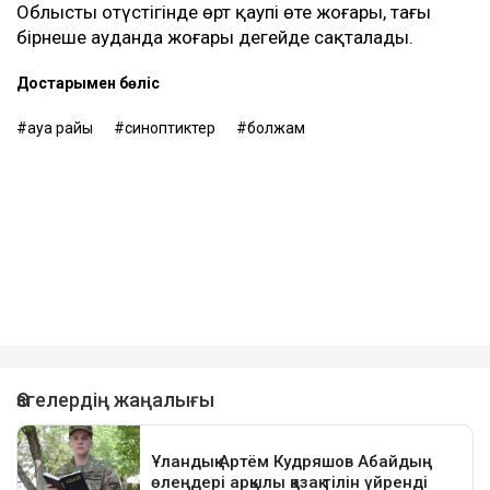
Облыстың оңтүстігінде өрт қаупі өте жоғары, тағы
бірнеше ауданда жоғары деңгейде сақталады.
Достарыңмен бөліс
ауа райы
синоптиктер
болжам