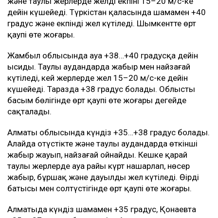
және таулы жерлерде желдің екпіні 15–20 м/с-ке
дейін күшейеді. Түркістан қаласында шамамен +40
градус және екпінді жел күтіледі. Шымкентте өрт
қаупі өте жоғары.
Жамбыл облысында ауа +38…+40 градусқа дейін
ысиды. Таулы аудандарда жаңбыр мен найзағай
күтіледі, кей жерлерде жел 15–20 м/с-ке дейін
күшейеді. Таразда +38 градус болады. Облыстың
басым бөлігінде өрт қаупі өте жоғары деңгейде
сақталады.
Алматы облысында күндіз +35…+38 градус болады.
Алайда оңтүстікте және таулы аудандарда өткінші
жаңбыр жауып, найзағай ойнайды. Кешке қарай
таулы жерлерде ауа райы күрт нашарлап, нөсер
жаңбыр, бұршақ және дауылды жел күтіледі. Өңірдің
батысы мен солтүстігінде өрт қаупі өте жоғары.
Алматыда күндіз шамамен +35 градус, Қонаевта