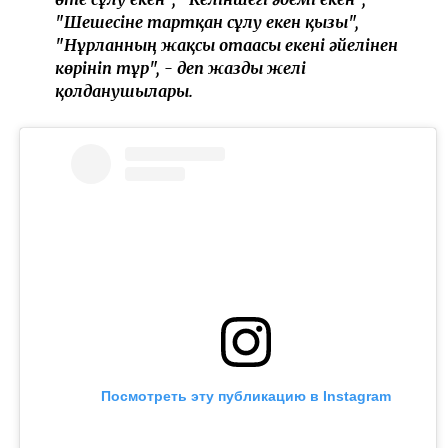
"Шешесіне тартқан сұлу екен қызы",
"Нұрланның жақсы отағасы екені әйелінен
көрініп тұр", - деп жазды желі
қолданушылары.
Посмотреть эту публикацию в Instagram