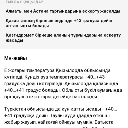
ТАҒЫ ДА ОҚЫҢЫЗДАР
Алматы мен Астана тұрғындарына ескерту жасалды
Қазақстанның бірнеше өңірінде +43 градусқа дейін
аптап ыстық болады
Қазгидромет бірнеше қаланың тұрғындарына ескерту
жасады
Мән-жайы
Ең жоғары температура Қызылорда облысында
күтіледі. Күндіз ауа температурасы +40…+43
градусқа дейін көтеріледі. Қызылорда қаласында
+40…+41 градус болады. Облыстың бүкіл аумағында
өрт қаупі өте жоғары деңгейде сақталады.
Түркістан облысында да күн қатты ысиды - +40…
+41 градусқа дейін. Таулы аудандарда өткінші
жаңбыр жауып, найзағай ойнауы мүмкін. Батыста