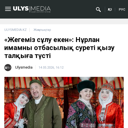
ҚАЗ
РУС
ULYSMEDIA.KZ
Жаңалықтар
«Жеңгеміз сұлу екен»: Нұрлан
имамның отбасылық суреті қызу
талқыға түсті
Ulysmedia
14.05.2026, 16:12