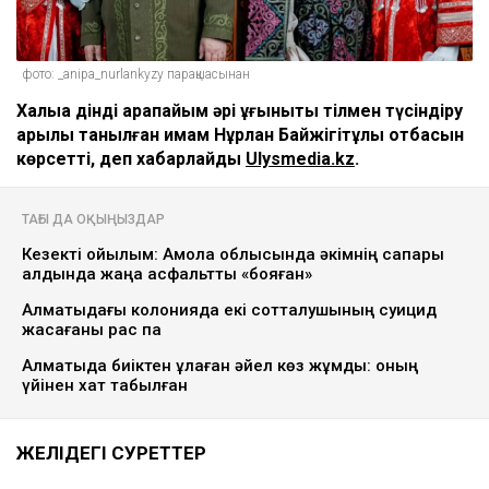
фото: _anipa_nurlankyzy парақшасынан
Халыққа дінді қарапайым әрі ұғынықты тілмен түсіндіру
арқылы танылған имам Нұрлан Байжігітұлы отбасын
көрсетті, деп хабарлайды
Ulysmedia.kz
.
ТАҒЫ ДА ОҚЫҢЫЗДАР
Кезекті қойылым: Ақмола облысында әкімнің сапары
алдында жаңа асфальтты «бояған»
Алматыдағы колонияда екі сотталушының суицид
жасағаны рас па
Алматыда биіктен құлаған әйел көз жұмды: оның
үйінен хат табылған
ЖЕЛІДЕГІ СУРЕТТЕР