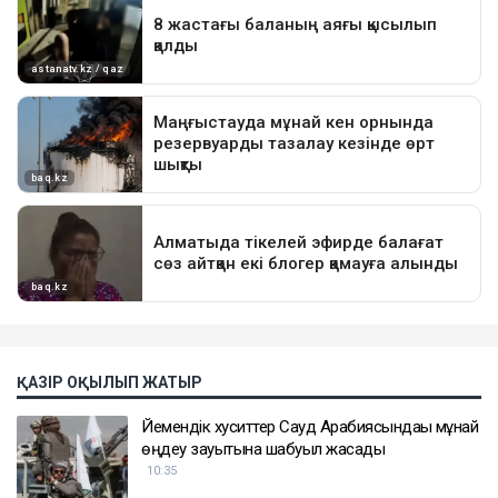
ҚАЗІР ОҚЫЛЫП ЖАТЫР
Йемендік хуситтер Сауд Арабиясындағы мұнай
өңдеу зауытына шабуыл жасады
10:35