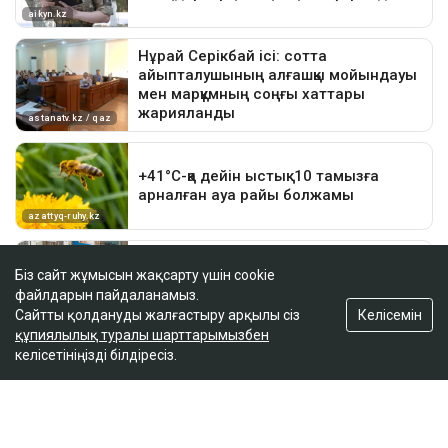
Біз сайт жұмысын жақсарту үшін cookie
файлдарын пайдаланамыз.
Келісемін
Сайтты қолдануды жалғастыру арқылы сіз
құпиялылық туралы шарттарымызбен
келісетініңізді білдіресіз.