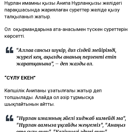
Нұрлан имамның қызы Анипа Нұрланқызы желідегі
парақшасында жариялаған суреттер желіде қызу
талқыланып жатыр.
Ол оқырмандарына ата-анасымен түскен суреттерін
көрсетті.
“Аллаға сансыз шүкір, дәл сіздей мейірімді,
жүрегі кең, ақылды ананың перзенті етіп
жаратқанына”, – деп жазды ол.
“СҰЛУ ЕКЕН”
Көпшілік Анипаны ұзатылғалы жатыр деп
топшылады. Алайда ол әзір тұрмысқа
шықпайтынын айтты.
"Нұрлан имамның әйелі хиджаб кимейді ма",
"Нұрлан ағамызға ұқсайды жеңгеміз", "Анаңыз
өте сұлу екен", "Келіншегі әдемі екен",