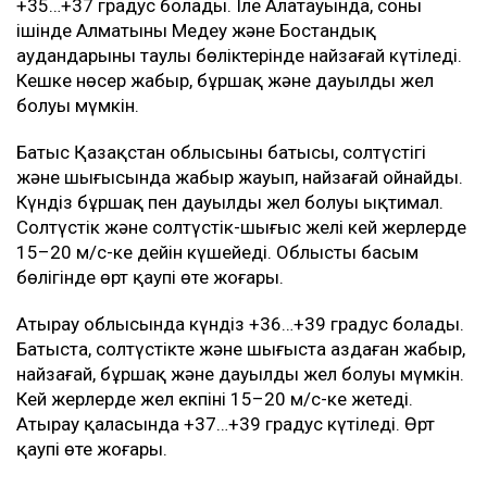
+35…+37 градус болады. Іле Алатауында, соның
ішінде Алматының Медеу және Бостандық
аудандарының таулы бөліктерінде найзағай күтіледі.
Кешке нөсер жаңбыр, бұршақ және дауылды жел
болуы мүмкін.
Батыс Қазақстан облысының батысы, солтүстігі
және шығысында жаңбыр жауып, найзағай ойнайды.
Күндіз бұршақ пен дауылды жел болуы ықтимал.
Солтүстік және солтүстік-шығыс желі кей жерлерде
15–20 м/с-ке дейін күшейеді. Облыстың басым
бөлігінде өрт қаупі өте жоғары.
Атырау облысында күндіз +36…+39 градус болады.
Батыста, солтүстікте және шығыста аздаған жаңбыр,
найзағай, бұршақ және дауылды жел болуы мүмкін.
Кей жерлерде жел екпіні 15–20 м/с-ке жетеді.
Атырау қаласында +37…+39 градус күтіледі. Өрт
қаупі өте жоғары.