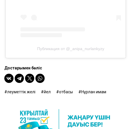
Публикация от @_anipa_nurlankyzy
Достарыңмен бөліс
әлеуметтік желі
әйел
отбасы
Нұрлан имам