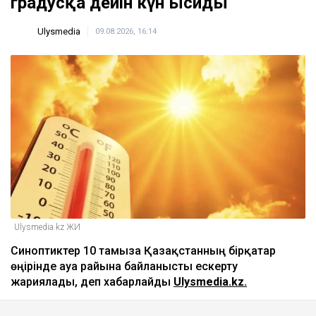
градусқа дейін күн ысиды
Ulysmedia
09.08.2026, 16:14
Ulysmedia.kz ЖИ
Синоптиктер 10 тамызға Қазақстанның бірқатар
өңірінде ауа райына байланысты ескерту
жариялады, деп хабарлайды
Ulysmedia.kz.