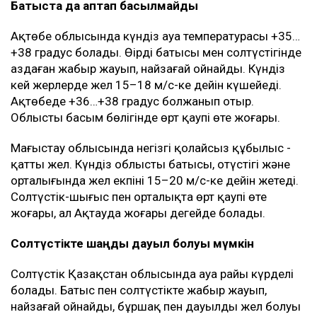
Батыста да аптап басылмайды
Ақтөбе облысында күндіз ауа температурасы +35…
+38 градус болады. Өңірдің батысы мен солтүстігінде
аздаған жаңбыр жауып, найзағай ойнайды. Күндіз
кей жерлерде жел 15–18 м/с-ке дейін күшейеді.
Ақтөбеде +36…+38 градус болжанып отыр.
Облыстың басым бөлігінде өрт қаупі өте жоғары.
Маңғыстау облысында негізгі қолайсыз құбылыс -
қатты жел. Күндіз облыстың батысы, оңтүстігі және
орталығында жел екпіні 15–20 м/с-ке дейін жетеді.
Солтүстік-шығыс пен орталықта өрт қаупі өте
жоғары, ал Ақтауда жоғары деңгейде болады.
Солтүстікте шаңды дауыл болуы мүмкін
Солтүстік Қазақстан облысында ауа райы күрделі
болады. Батыс пен солтүстікте жаңбыр жауып,
найзағай ойнайды, бұршақ пен дауылды жел болуы