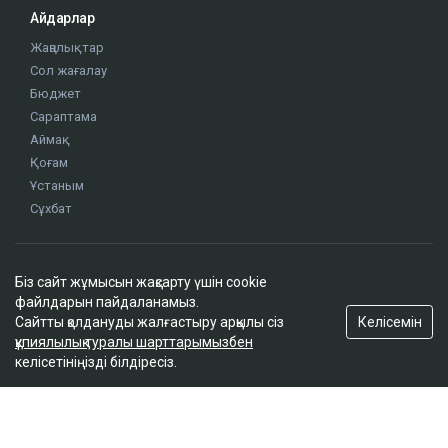
ҚАЗІР ОҚЫЛЫП ЖАТЫР
Доллар қымбаттай бастады
Біз сайт жұмысын жақсарту үшін cookie
19:35
файлдарын пайдаланамыз.
Келісемін
Сайтты қолдануды жалғастыру арқылы сіз
құпиялылық туралы шарттарымызбен
келісетініңізді білдіресіз.
ҚазМұнайГаз Қашағанға қатысты қойылған
талап туралы ақпаратты жоққа шығарды
18:20