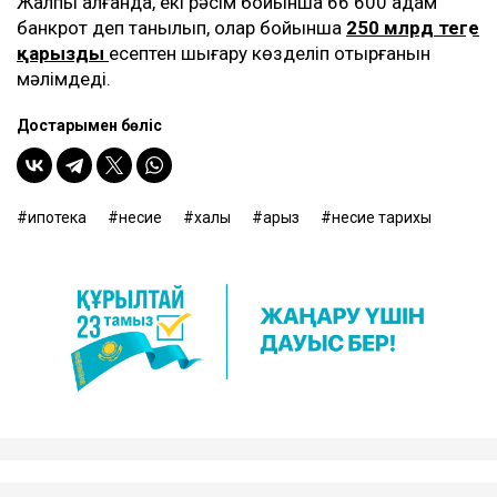
Жалпы алғанда, екі рәсім бойынша 66 600 адам
банкрот деп танылып, олар бойынша
250 млрд теңге
қарызды
есептен шығару көзделіп отырғанын
мәлімдеді.
Достарыңмен бөліс
ипотека
несие
халық
қарыз
несие тарихы