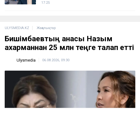
Доллар қымбаттай бастады
19:35
ҚазМұнайГаз Қашағанға қатысты қойылған
талап туралы ақпаратты жоққа шығарды
18:20
Нұрай Серікбайдың өлімі: Шерхан Аймаханнан
10 млрд теңге өтемақы талап етілді
18:03
Сатыбалдының ұлына тиесілі болған базар
алты рет аукционға шығарылып, ақыры
сатылды
17:25