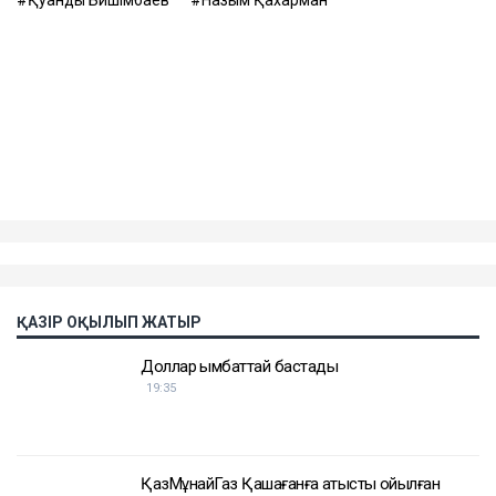
Контекст
Бұған дейін Назым Қахарман Қуандық Бишімбаевпен
бірге тұрған кезеңі туралы айтып берген. Оның
сөзінше, некеде болған кезінде ол күйеуінің
опасыздығына, бақылауына, психологиялық
қысымына және физикалық агрессиясына тап
болған.
Еске салайық, бұрынғы ұлттық экономика министрі
Қуандық Бишімбаев Салтанат Нүкенованы өлтіргені
үшін 24 жылға бас бостандығынан айырылып,
жазасын өтеп жатыр. Бұған дейін ол сыбайлас
жемқорлық ісі бойынша да сотталған.
Достарыңмен бөліс
Қуандық Бишімбаев
Назым Қахарман