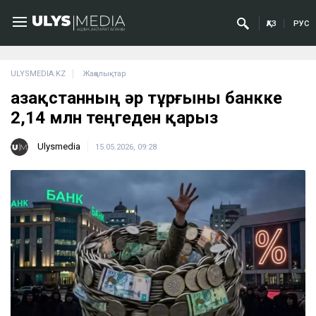
ҚАЗ
РУС
ULYSMEDIA.KZ
Жаңалықтар
Қазақстанның әр тұрғыны банкке
2,14 млн теңгеден қарыз
Ulysmedia
15.05.2026, 09:28