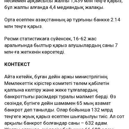
несиемен әрқайсысы жалпы 1,439 млн теңге қарыз,
бұл жалпы алғанда 4,4 медиандық жалақы.
Орта есеппен Қазақстанның әр тұрғыны банкке 2.14
млн теңге қарыз.
Ресми статистикаға сүйенсек, 16-62 жас
аралығында былтыр қарыз алушылардың саны 7
млн-ға жеткенін көрсетеді.
КОНТЕКСТ
Айта кетейік, бұған дейін Қаржы министрлігінің
Мемлекеттік кірістер комитеті төлем қабілетін
қалпына келтіру және жеке тұлғалардың
банкроттығы рәсімдері туралы мәлімет берді. Өз
сөзінде, бүгінге дейін шамамен 65 мың азамат
банкрот деп танылды. Олар бойынша 132 млрд
теңгеге жуық қарыз есептен шығарылуы тиіс. Ал сот
арқылы банкрот болғандар саны – 632 адам.