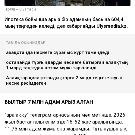
коллаж Ulysmedia
Ипотека бойынша қарыз бір адамның басына 604,4
мың теңгеден келеді, деп хабарлайды
Ulysmedia.kz.
ТАҒЫ ДА ОҚЫҢЫЗДАР
Қазақстанда несиеге сұраныс күрт төмендеді
Қостанайда тұрғындарды несиеге батырған алаяқтың
1 млрд теңгеден астам мүлкі тәркіленді
Алаяқтар қазақстандықтарға 2 млрд теңгеге жуық
несие рәсімдеген
БЫЛТЫР 7 МЛН АДАМ ҚАРЫЗ АЛҒАН
“Қара аққу” телеграм-арнасының мәліметінше, 2026
жыл басталғалы елімізде 16-62 жас аралығында,
11,75 млн адам жұмысқа жарамды. Тұтынушылық