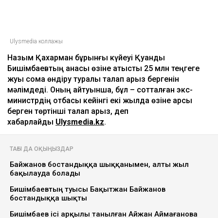
ULYSMEDIA.KZ
Жаңалықтар
Бишімбаевтың анасы Назым
Қахарманнан 25 млн теңге талап етті
Ulysmedia
06.08.2026, 09:30