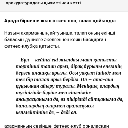
Ulysmedia коллажы
Назым Қахарман бұрынғы күйеуі Қуандық
Бишімбаевтың анасы өзіне қатысты 25 млн теңгеге
жуық сома өндіру туралы талап арыз бергенін
мәлімдеді. Оның айтуынша, бұл – сотталған экс-
министрдің отбасы кейінгі екі жылда өзіне қарсы
берген төртінші талап арыз, деп
хабарлайды
Ulysmedia.kz
.
ТАҒЫ ДА ОҚЫҢЫЗДАР
Байжанов бостандыққа шыққанымен, алты жыл
бақылауда болады
Бишімбаевтың туысы Бақытжан Байжанов
бостандыққа шықты
Бишімбаев ісі арқылы танылған Айжан Аймағанова
прокуратурадағы қызметінен кетті