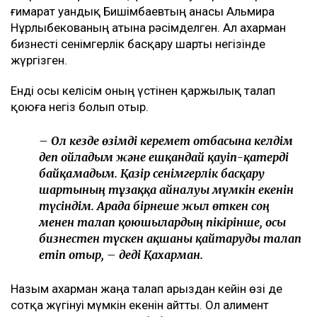
Арада бірнеше жыл өткен соң талап қойылды
Назым Қахарманның айтуынша, талап оның екінші
баласын дүниеге әкелгеннен кейін басқарған
фитнес-клубқа қатысты.
– Бұл – кейінгі екі жылдағы маған қатысты
төртінші талап арыз, бірақ бұрынғы енемнің
берген алғашқы арызы. Осы уақыт ішінде мен
тек бір талап арыз бердім. Ол – ата-ана
құқығынан айыру туралы. Меніңше, олардың
түсінігінде бәріне мен кінәлімін:
ажырасқаныма да, өз пікірімді айтқаныма да,
балалардың олармен араласқысы
келмейтініне де, – деді ол.
Қахарманның сөзінше, фитнес-клуб орналасқан
ғимарат Қуандық Бишімбаевтың анасы Альмира
Нұрлыбекованың атына рәсімделген. Ал Қахарман