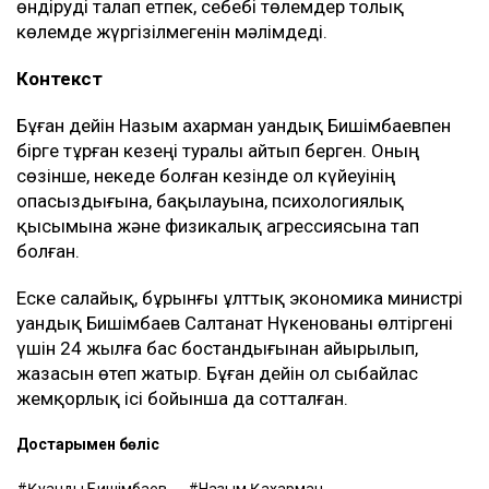
бизнесті сенімгерлік басқару шарты негізінде
жүргізген.
Енді осы келісім оның үстінен қаржылық талап
қоюға негіз болып отыр.
– Ол кезде өзімді керемет отбасына келдім
деп ойладым және ешқандай қауіп-қатерді
байқамадым. Қазір сенімгерлік басқару
шартының тұзаққа айналуы мүмкін екенін
түсіндім. Арада бірнеше жыл өткен соң
менен талап қоюшылардың пікірінше, осы
бизнестен түскен ақшаны қайтаруды талап
етіп отыр, – деді Қахарман.
Назым Қахарман жаңа талап арыздан кейін өзі де
сотқа жүгінуі мүмкін екенін айтты. Ол алимент
өндіруді талап етпек, себебі төлемдер толық
көлемде жүргізілмегенін мәлімдеді.