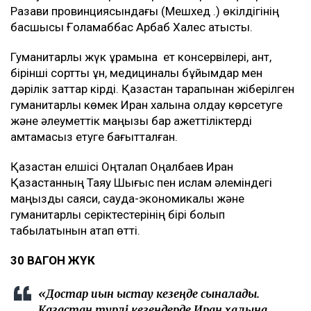
Разави провинциясындағы (Мешхед қ.) өкілдігінің
басшысы Ғоламаббас Арбаб Халес қатысты.
Гуманитарлық жүк құрамына ет консервілері, қант,
бірінші сортты ұн, медициналық бұйымдар мен
дәрілік заттар кірді. Қазақстан тарапынан жіберілген
гуманитарлық көмек Иран халқына қолдау көрсетуге
және әлеуметтік маңызы бар қажеттіліктерді
қамтамасыз етуге бағытталған.
Қазақстан елшісі Оңталап Оңалбаев Иран
Қазақстанның Таяу Шығыс пен ислам әлеміндегі
маңызды саяси, сауда-экономикалық және
гуманитарлық серіктестерінің бірі болып
табылатынын атап өтті.
30 ВАГОН ЖҮК
«Достар қиын қыстау кезеңде сыналады.
Қазақстан түрлі кезеңдерде Иран халқына