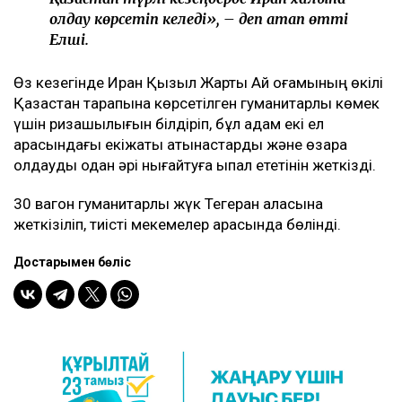
қолдау көрсетіп келеді», – деп атап өтті
Елші.
Өз кезегінде Иран Қызыл Жарты Ай қоғамының өкілі
Қазақстан тарапына көрсетілген гуманитарлық көмек
үшін ризашылығын білдіріп, бұл қадам екі ел
арасындағы екіжақты қатынастарды және өзара
қолдауды одан әрі нығайтуға ықпал ететінін жеткізді.
30 вагон гуманитарлық жүк Тегеран қаласына
жеткізіліп, тиісті мекемелер арасында бөлінді.
Достарыңмен бөліс