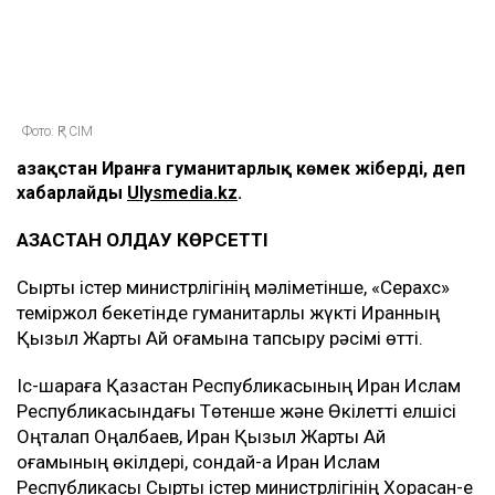
Фото: ҚР СІМ
Қазақстан Иранға гуманитарлық көмек жіберді, деп
хабарлайды
Ulysmedia.kz
.
ҚАЗАҚСТАН ҚОЛДАУ КӨРСЕТТІ
Сыртқы істер министрлігінің мәліметінше, «Серахс»
теміржол бекетінде гуманитарлық жүкті Иранның
Қызыл Жарты Ай қоғамына тапсыру рәсімі өтті.
Іс-шараға Қазақстан Республикасының Иран Ислам
Республикасындағы Төтенше және Өкілетті елшісі
Оңталап Оңалбаев, Иран Қызыл Жарты Ай
қоғамының өкілдері, сондай-ақ Иран Ислам
Республикасы Сыртқы істер министрлігінің Хорасан-е