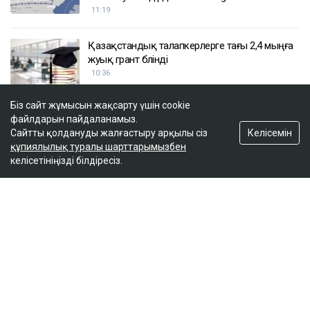
Гүлмира Сатыбалды тағы бір іс бойынша
сотталды - сот 8 млрд теңгеден аса қаржыны
өндіріп алуды міндеттеді
11:39
Біз сайт жұмысын жақсарту үшін cookie
АҚШ Украинаны Қазақстан мұнайын
файлдарын пайдаланамыз.
тасымалдайтын танкерлерге соққы
Келісемін
Сайтты қолдануды жалғастыру арқылы сіз
жасамауға көндірді - Bloomberg
құпиялылық туралы шарттарымызбен
11:19
келісетініңізді білдіресіз.
Қазақстандық талапкерлерге тағы 2,4 мыңға
жуық грант бөлінді
10:36
ULYSMEDIA.KZ
Жаңалықтар
«Заңда бір жыл күту керек деп