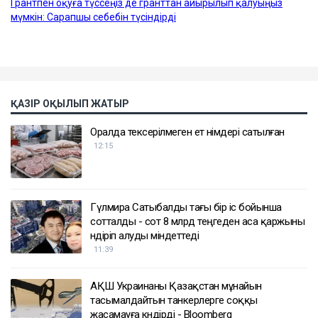
ҚАЗІР ОҚЫЛЫП ЖАТЫР
Оралда тексерілмеген ет өнімдері сатылған
12:15