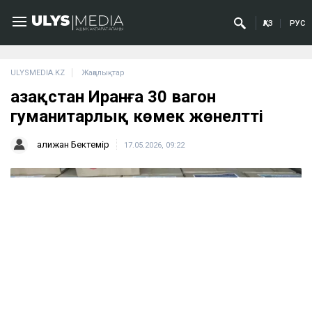
ҚАЗ
РУС
ULYSMEDIA.KZ
Жаңалықтар
Қазақстан Иранға 30 вагон
гуманитарлық көмек жөнелтті
Қалижан Бектемір
17.05.2026, 09:22