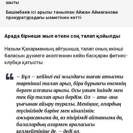
шықты
Бишімбаев ісі арқылы танылған Айжан Аймағанова
прокуратурадағы қызметінен кетті
Арада бірнеше жыл өткен соң талап қойылды
Назым Қахарманның айтуынша, талап оның екінші
баласын дүниеге әкелгеннен кейін басқарған фитнес-
клубқа қатысты.
– Бұл – кейінгі екі жылдағы маған қатысты
төртінші талап арыз, бірақ бұрынғы енемнің
берген алғашқы арызы. Осы уақыт ішінде мен
тек бір талап арыз бердім. Ол – ата-ана
құқығынан айыру туралы. Меніңше, олардың
түсінігінде бәріне мен кінәлімін:
ажырасқаныма да, өз пікірімді айтқаныма да,
балалардың олармен араласқысы
келмейтініне де, – деді ол.