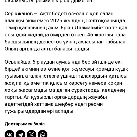
байланысты ресми пікір білдірмеген.
Серікжанов – Ақтөбедегі өз-өзіне қол салған
алғашқы әкім емес.2025 жылдың желтоқсанында
Темір қаласының әкімі Еркін Далмағамбетов те дәл
осындай жағдайда өмірден өткен. 46 жастағы қала
басшысының денесі өз үйінің ауласынан табылған.
Оның артында алты баласы қалды.
Осылайша, бір аудан аумағында бес ай ішінде екі
бірдей әкімнің өз-өзіне қол жұмсауы қоғамда күдік
туғызып, аталған істерге үшінші тұлғалардың қатысы
жоқ па, қызметтік қысым көрсету немесе қоқан-
лоқы жасалмады ма деген сұрақтарды көлденең
тартты. Ал құзырлы органдардың жауабы
әдеттегідей хаттама шеңберіндегі ресми
тұжырымдардан әрі аспады.
Достарыңмен бөліс