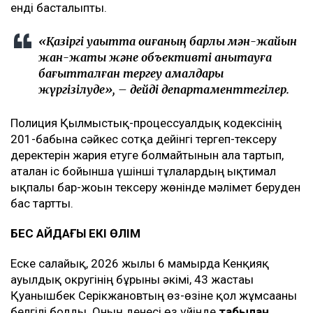
енді басталыпты.
«Қазіргі уақытта оқиғаның барлық мән-жайын
жан-жақты және объективті анықтауға
бағытталған тергеу амалдары
жүргізілуде», – дейді департаменттегілер.
Полиция Қылмыстық-процессуалдық кодексінің
201-бабына сәйкес сотқа дейінгі тергеп-тексеру
деректерін жария етуге болмайтынын алға тартып,
аталған іс бойынша үшінші тұлғалардың ықтимал
ықпалы бар-жоғын тексеру жөнінде мәлімет беруден
бас тартты.
БЕС АЙДАҒЫ ЕКІ ӨЛІМ
Еске салайық, 2026 жылғы 6 мамырда Кенқияқ
ауылдық округінің бұрынғы әкімі, 43 жастағы
Қуанышбек Серікжановтың өз-өзіне қол жұмсағаны
белгілі болды. Оның денесі өз үйінде
табылған
.