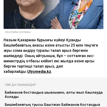
Ulysmedia коллажы
Назым Қахарман бұрынғы күйеуі Қуандық
Бишімбаевтың анасы өзіне қатысты 25 млн теңгеге
жуық сома өндіру туралы талап арыз бергенін
мәлімдеді. Оның айтуынша, бұл – сотталған экс-
министрдің отбасы кейінгі екі жылда өзіне қарсы
берген төртінші талап арыз, деп
хабарлайды
Ulysmedia.kz
.
ТАҒЫ ДА ОҚЫҢЫЗДАР
Байжанов бостандыққа шыққанымен, алты жыл бақылауда
болады
Бишімбаевтың туысы Бақытжан Байжанов бостандыққа