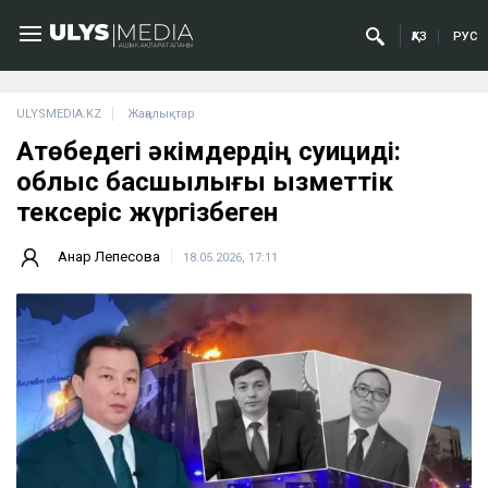
ҚАЗ
РУС
ULYSMEDIA.KZ
Жаңалықтар
Ақтөбедегі әкімдердің суициді:
облыс басшылығы қызметтік
тексеріс жүргізбеген
Анар Лепесова
18.05.2026, 17:11