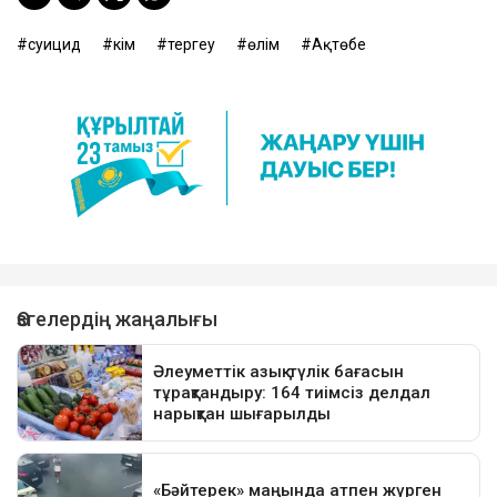
суицид
әкім
тергеу
өлім
Ақтөбе