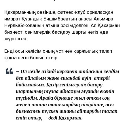
Қахарманның сөзінше, фитнес-клуб орналасқан
ғимарат Қуандық Бишімбаевтың анасы Альмира
Нұрлыбекованың атына рәсімделген. Ал Қахарман
бизнесті сенімгерлік басқару шарты негізінде
жүргізген.
Енді осы келісім оның үстінен қаржылық талап
қоюға негіз болып отыр.
– Ол кезде өзімді керемет отбасына келдім
деп ойладым және ешқандай қауіп-қатерді
байқамадым. Қазір сенімгерлік басқару
шартының тұзаққа айналуы мүмкін екенін
түсіндім. Арада бірнеше жыл өткен соң
менен талап қоюшылардың пікірінше, осы
бизнестен түскен ақшаны қайтаруды талап
етіп отыр, – деді Қахарман.