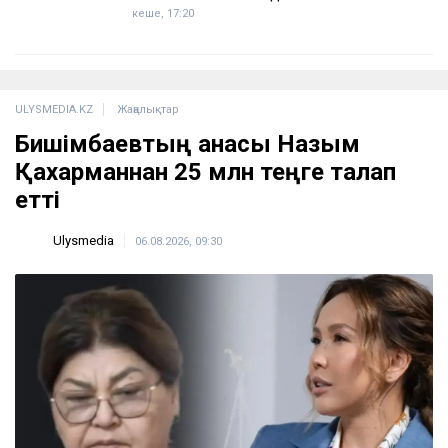
кеше, 17:20
ULYSMEDIA.KZ
Жаңалықтар
Бишімбаевтың анасы Назым
Қахарманнан 25 млн теңге талап
етті
Ulysmedia
06.08.2026, 09:30