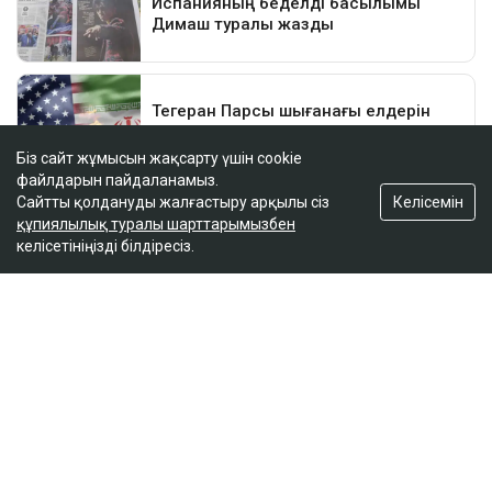
Біз сайт жұмысын жақсарту үшін cookie
файлдарын пайдаланамыз.
Келісемін
Сайтты қолдануды жалғастыру арқылы сіз
құпиялылық туралы шарттарымызбен
келісетініңізді білдіресіз.