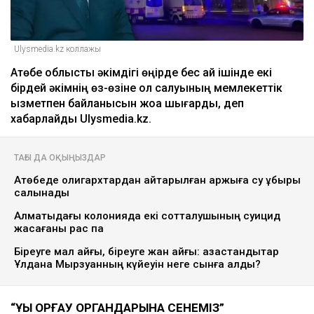
Ulysmedia.kz коллажы
Ақтөбе облыстық әкімдігі өңірде бес ай ішінде екі
бірдей әкімнің өз-өзіне қол салуының мемлекеттік
қызметпен байланысын жоққа шығарды, деп
хабарлайды Ulysmedia.kz.
ТАҒЫ ДА ОҚЫҢЫЗДАР
Ақтөбеде олигархтардан қайтарылған қаржыға су құбыры
салынады
Алматыдағы колонияда екі сотталушының суицид
жасағаны рас па
Біреуге мал қайғы, біреуге жан қайғы: қазақстандықтар
Ұлдана Мырзуанның күйеуін неге сынға алды?
“ҚҰҚЫҚ ҚОРҒАУ ОРГАНДАРЫНА СЕНЕМІЗ”