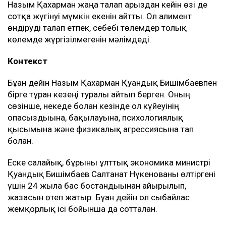
Назым Қахарман жаңа талап арыздан кейін өзі де
сотқа жүгінуі мүмкін екенін айтты. Ол алимент
өндіруді талап етпек, себебі төлемдер толық
көлемде жүргізілмегенін мәлімдеді.
Контекст
Бұған дейін Назым Қахарман Қуандық Бишімбаевпен
бірге тұрған кезеңі туралы айтып берген. Оның
сөзінше, некеде болған кезінде ол күйеуінің
опасыздығына, бақылауына, психологиялық
қысымына және физикалық агрессиясына тап
болған.
Еске салайық, бұрынғы ұлттық экономика министрі
Қуандық Бишімбаев Салтанат Нүкенованы өлтіргені
үшін 24 жылға бас бостандығынан айырылып,
жазасын өтеп жатыр. Бұған дейін ол сыбайлас
жемқорлық ісі бойынша да сотталған.