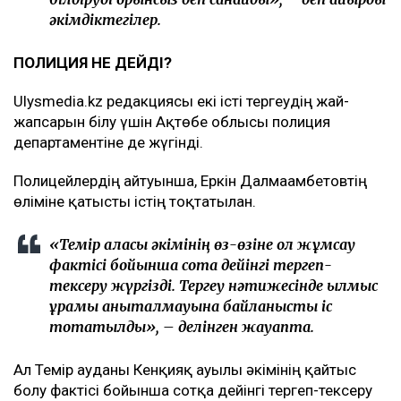
әкімдіктегілер.
ПОЛИЦИЯ НЕ ДЕЙДІ?
Ulysmedia.kz редакциясы екі істі тергеудің жай-
жапсарын білу үшін Ақтөбе облысы полиция
департаментіне де жүгінді.
Полицейлердің айтуынша, Еркін Далмағамбетовтің
өліміне қатысты істің тоқтатылған.
«Темір қаласы әкімінің өз-өзіне қол жұмсау
фактісі бойынша сотқа дейінгі тергеп-
тексеру жүргізді. Тергеу нәтижесінде қылмыс
құрамы анықталмауына байланысты іс
тоқтатылды», – делінген жауапта.
Ал Темір ауданы Кенқияқ ауылы әкімінің қайтыс
болу фактісі бойынша сотқа дейінгі тергеп-тексеру