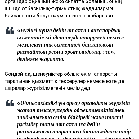
органдар оқиғаның жеке сипатта болғанын, оның
ішінде отбасылық-тұрмыстық жағдайлармен
байланысты болуы мүмкін екенін хабарлаған.
«Бүгінгі күнге дейін аталған оқиғалардың
қызметтік міндеттерді атқарумен немесе
мемлекеттік қызметпен байланысын
растайтын ресми қорытындылар жоқ», –
делінген жауапта.
Сондай-ақ, шенеуніктер облыс әкімі аппараты
тарапынан қызметтік тексерулер немесе өзге де
шаралар жүргізілмегенін мәлімдеді.
«Облыс әкімдігі құқық қорғау органдары жүргізіп
жатқан тексерулердің объективтілігі мен
заңдылығына сенім білдіреді және тиісті
рәсімдер толық аяқталғанға дейін
расталмаған ақпарат пен болжамдарға пікір
білдіруді орынсыз деп санайды», – деп қайырды