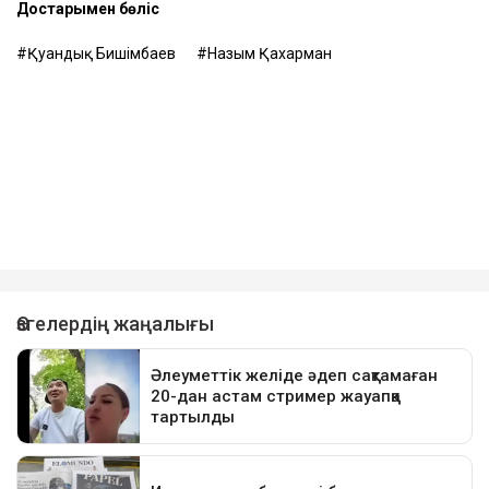
Достарыңмен бөліс
Қуандық Бишімбаев
Назым Қахарман