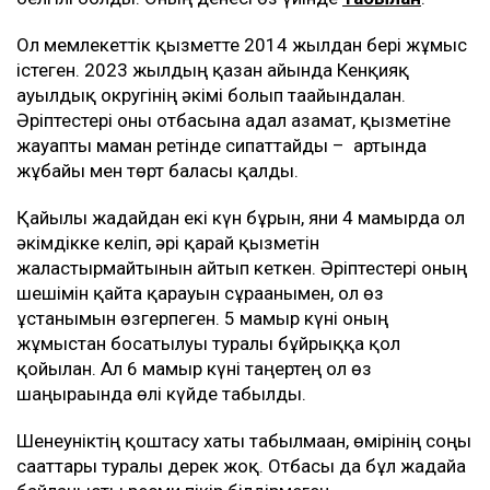
Ол мемлекеттік қызметте 2014 жылдан бері жұмыс
істеген. 2023 жылдың қазан айында Кенқияқ
ауылдық округінің әкімі болып тағайындалған.
Әріптестері оны отбасына адал азамат, қызметіне
жауапты маман ретінде сипаттайды – артында
жұбайы мен төрт баласы қалды.
Қайғылы жағдайдан екі күн бұрын, яғни 4 мамырда ол
әкімдікке келіп, әрі қарай қызметін
жалғастырмайтынын айтып кеткен. Әріптестері оның
шешімін қайта қарауын сұрағанымен, ол өз
ұстанымын өзгерпеген. 5 мамыр күні оның
жұмыстан босатылуы туралы бұйрыққа қол
қойылған. Ал 6 мамыр күні таңертең ол өз
шаңырағында өлі күйде табылды.
Шенеуніктің қоштасу хаты табылмаған, өмірінің соңғы
сағаттары туралы дерек жоқ. Отбасы да бұл жағдайға