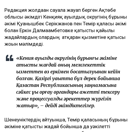
Редакция жолдаған сауалға жауап берген Ақтөбе
облысы әкімдігі Кенқияқ ауылдық округінің бұрынғы
әкімі Қуанышбек Серікжанов пен Темір қаласы әкімі
болған Еркін Далмағамбетовке қатысты қайғылы
жағдайлардың олардың атқарған қызметіне қатысы
жоғын мәлімдеді.
«Кенқияқ ауылдық округінің бұрынғы әкіміне
қатысты жағдай оның мемлекеттік
қызметтен өз еркімен босатылуынан кейін
болған. Қазіргі уақытта бұл дерек бойынша
Қазақстан Республикасының заңнамасына
сәйкес құқық қорғау органдары қажетті тексеру
және процессуалдық әрекеттер жүргізіп
жатыр», – дейді әкімдіктегілер.
Шенеуніктердің айтуынша, Темір қаласының бұрынғы
әкіміне қатысты жағдай бойынша да уәкілетті