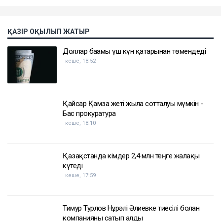
ҚАЗІР ОҚЫЛЫП ЖАТЫР
Доллар бағамы үш күн қатарынан төмендеді
кеше, 18:52
Қайсар Қамза жеті жылға сотталуы мүмкін -
Бас прокуратура
кеше, 18:10
Қазақстанда кімдер 2,4 млн теңге жалақы
күтеді
кеше, 17:59
Тимур Турлов Нұрәлі Әлиевке тиесілі болған
компанияны сатып алды