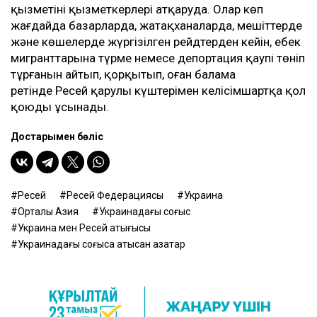
қызметінің қызметкерлері атқаруда. Олар көп
жағдайда базарларда, жатақханаларда, мешіттерде
және көшелерде жүргізілген рейдтерден кейін, еңбек
мигранттарына түрме немесе депортация қаупі төніп
тұрғанын айтып, қорқытып, оған балама
ретінде Ресей қарулы күштерімен келісімшартқа қол
қоюды ұсынады.
Достарыңмен бөліс
Ресей
Ресей Федерациясы
Украина
Орталық Азия
Украинадағы соғыс
Украина мен Ресей қақтығысы
Украинадағы соғысқа қатысқан қазақтар