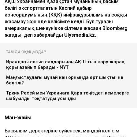
АҚШ Украинамен Қазақстан мұнайының басым
бөлігі экспортталатын Каспий құбыр
консорциумының (КҚК) инфрақұрылымына соққы
жасамау жөнінде келісімге келді. Бұл туралы
америкалық шенеунікке сілтеме жасаған Bloomberg
жазды, деп хабарлайды
Ulysmedia.kz.
ТАҒЫ ДА ОҚЫҢЫЗДАР
Ирандағы соғыс салдарынан АҚШ-тың қару-жарақ
қоры азайып барады - NYT
Маңғыстаудағы мұнай кен орнында өрт шықты: не
белгілі?
Түркия Ресей мен Украинаға Қара теңіздегі кемелерге
шабуылды тоқтатуды ұсынды
Мән-жайы
Басылым деректеріне сүйенсек, мұндай келісім