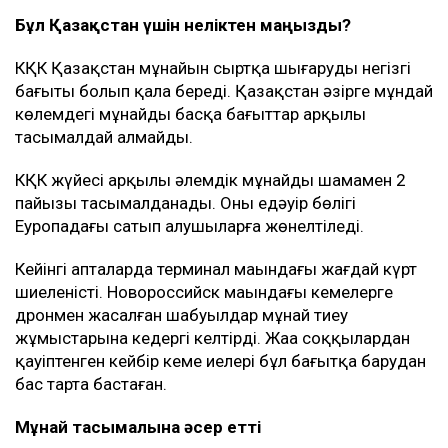
Бұл Қазақстан үшін неліктен маңызды?
КҚК Қазақстан мұнайын сыртқа шығарудың негізгі
бағыты болып қала береді. Қазақстан әзірге мұндай
көлемдегі мұнайды басқа бағыттар арқылы
тасымалдай алмайды.
КҚК жүйесі арқылы әлемдік мұнайдың шамамен 2
пайызы тасымалданады. Оның едәуір бөлігі
Еуропадағы сатып алушыларға жөнелтіледі.
Кейінгі апталарда терминал маңындағы жағдай күрт
шиеленісті. Новороссийск маңындағы кемелерге
дронмен жасалған шабуылдар мұнай тиеу
жұмыстарына кедергі келтірді. Жаңа соққылардан
қауіптенген кейбір кеме иелері бұл бағытқа барудан
бас тарта бастаған.
Мұнай тасымалына әсер етті