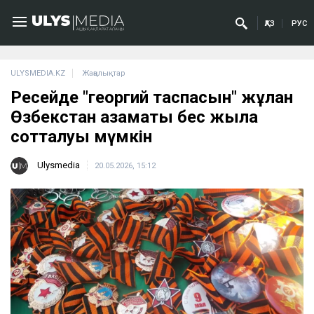
ҚАЗ
РУС
ULYSMEDIA.KZ
Жаңалықтар
Ресейде "георгий таспасын" жұлған
Өзбекстан азаматы бес жылға
сотталуы мүмкін
Ulysmedia
20.05.2026, 15:12