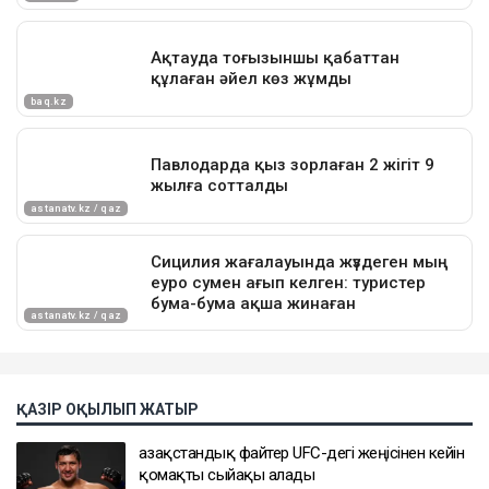
ҚАЗІР ОҚЫЛЫП ЖАТЫР
Қазақстандық файтер UFC-дегі жеңісінен кейін
қомақты сыйақы алады