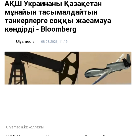
АҚШ Украинаны Қазақстан
мұнайын тасымалдайтын
танкерлерге соққы жасамауға
көндірді - Bloomberg
Ulysmedia
08.08.2026, 11:19
Ulysmedia.kz коллажы