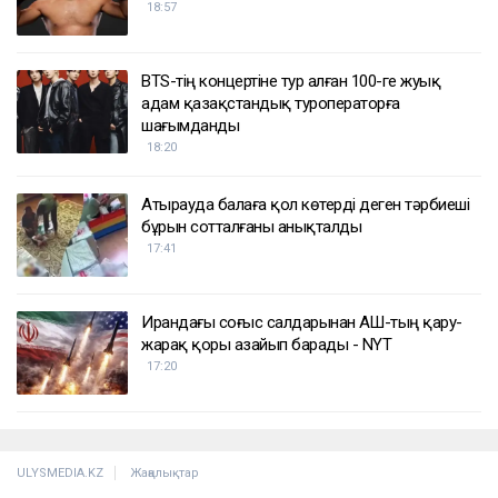
18:57
BTS-тің концертіне тур алған 100-ге жуық
адам қазақстандық туроператорға
шағымданды
18:20
Атырауда балаға қол көтерді деген тәрбиеші
бұрын сотталғаны анықталды
17:41
Ирандағы соғыс салдарынан АҚШ-тың қару-
жарақ қоры азайып барады - NYT
17:20
ULYSMEDIA.KZ
Жаңалықтар