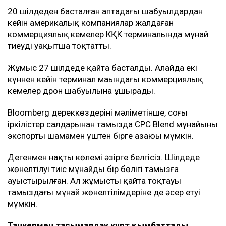
20 шілдеден басталған аптадағы шабуылдардан
кейін америкалық компаниялар жалдаған
коммерциялық кемелер КҚК терминалында мұнай
тиеуді уақытша тоқтатты.
Жұмыс 27 шілдеде қайта басталды. Алайда екі
күннен кейін терминал маңындағы коммерциялық
кемелер дрон шабуылына ұшырады.
Bloomberg дереккөздерінің мәліметінше, соңғы
іркілістер салдарынан тамызда CPC Blend мұнайының
экспорты шамамен үштен бірге азаюы мүмкін.
Дегенмен нақты көлемі әзірге белгісіз. Шілдеде
жөнелтілуі тиіс мұнайдың бір бөлігі тамызға
ауыстырылған. Ал жұмыстың қайта тоқтауы
тамыздағы мұнай жөнелтілімдеріне де әсер етуі
мүмкін.
Танкермен тасымалдау күрт қымбаттады