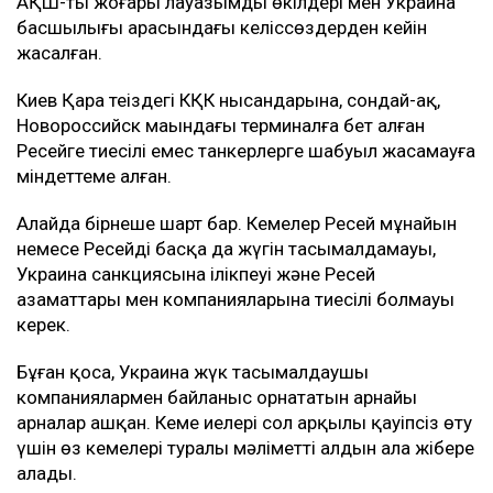
АҚШ-тың жоғары лауазымды өкілдері мен Украина
басшылығы арасындағы келіссөздерден кейін
жасалған.
Киев Қара теңіздегі КҚК нысандарына, сондай-ақ,
Новороссийск маңындағы терминалға бет алған
Ресейге тиесілі емес танкерлерге шабуыл жасамауға
міндеттеме алған.
Алайда бірнеше шарт бар. Кемелер Ресей мұнайын
немесе Ресейдің басқа да жүгін тасымалдамауы,
Украина санкциясына ілікпеуі және Ресей
азаматтары мен компанияларына тиесілі болмауы
керек.
Бұған қоса, Украина жүк тасымалдаушы
компаниялармен байланыс орнататын арнайы
арналар ашқан. Кеме иелері сол арқылы қауіпсіз өту
үшін өз кемелері туралы мәліметті алдын ала жібере
алады.