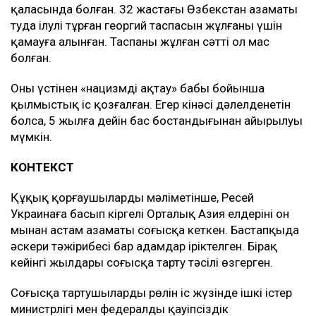
қаласында болған. 32 жастағы Өзбекстан азаматы
туда ілулі тұрған георгий таспасын жұлғаны үшін
қамауға алынған. Таспаны жұлған сәтті ол мас
болған.
Оның үстінен «нацизмді ақтау» бабы бойынша
қылмыстық іс қозғалған. Егер кінәсі дәлелденетін
болса, 5 жылға дейін бас бостандығынан айырылуы
мүмкін.
КОНТЕКСТ
Құқық қорғаушылардың мәліметінше, Ресей
Украинаға басып кіргелі Орталық Азия елдерінің он
мыңнан астам азаматы соғысқа кеткен. Бастапқыда
әскери тәжірибесі бар адамдар іріктелген. Бірақ
кейінгі жылдары соғысқа тарту тәсілі өзгерген.
Соғысқа тартушылардың рөлін іс жүзінде ішкі істер
министрлігі мен федералды қауіпсіздік