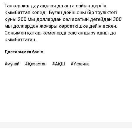
Танкер жалдау ақысы да апта сайын дерлік
қымбаттап келеді. Бұған дейін оның бір тәуліктегі
құны 200 мың доллардан сәл асатын деңгейден 300
мың доллардан жоғары көрсеткішке дейін өскен.
Сонымен қатар, кемелерді сақтандыру құны да
қымбаттаған.
Достарыңмен бөліс
мұнай
Қазақстан
АҚШ
Украина