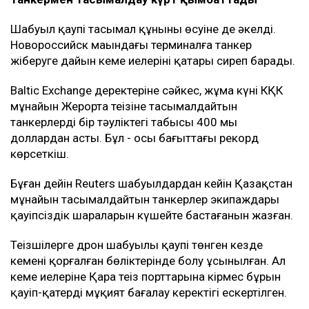
Шабуыл қаупі тасымал құнының өсуіне де әкелді.
Новороссийск маңындағы терминалға танкер
жіберуге дайын кеме иелерінің қатары сиреп барады.
Baltic Exchange деректеріне сәйкес, жұма күні КҚК
мұнайын Жерорта теңізіне тасымалдайтын
танкерлердің бір тәуліктегі табысы 400 мың
доллардан асты. Бұл - осы бағыттағы рекорд
көрсеткіш.
Бұған дейін Reuters шабуылдардан кейін Қазақстан
мұнайын тасымалдайтын танкерлер экипаждары
қауіпсіздік шараларын күшейте бастағанын жазған.
Теңізшілерге дрон шабуылы қаупі төнген кезде
кеменің қорғалған бөліктерінде болу ұсынылған. Ал
кеме иелеріне Қара теңіз порттарына кірмес бұрын
қауіп-қатерді мұқият бағалау керектігі ескертілген.