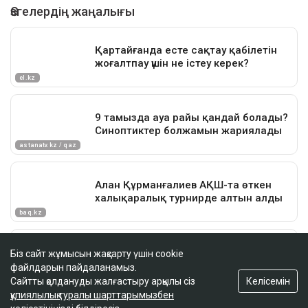
Біз сайт жұмысын жақсарту үшін cookie
файлдарын пайдаланамыз.
Келісемін
Сайтты қолдануды жалғастыру арқылы сіз
құпиялылық туралы шарттарымызбен