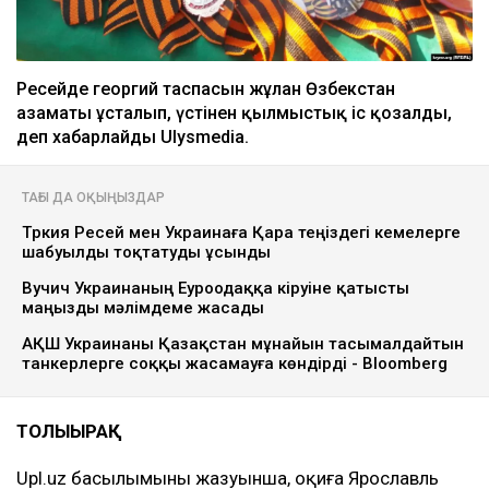
Ресейде георгий таспасын жұлған Өзбекстан
азаматы ұсталып, үстінен қылмыстық іс қозғалды,
деп хабарлайды Ulysmedia.
ТАҒЫ ДА ОҚЫҢЫЗДАР
Түркия Ресей мен Украинаға Қара теңіздегі кемелерге
шабуылды тоқтатуды ұсынды
Вучич Украинаның Еуроодаққа кіруіне қатысты
маңызды мәлімдеме жасады
АҚШ Украинаны Қазақстан мұнайын тасымалдайтын
танкерлерге соққы жасамауға көндірді - Bloomberg
ТОЛЫҒЫРАҚ
Upl.uz басылымының жазуынша, оқиға Ярославль