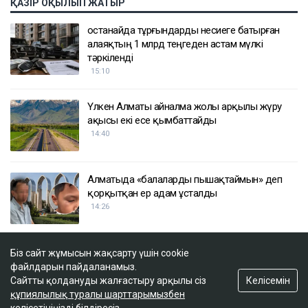
ҚАЗІР ОҚЫЛЫП ЖАТЫР
Қостанайда тұрғындарды несиеге батырған
алаяқтың 1 млрд теңгеден астам мүлкі
тәркіленді
15:10
Үлкен Алматы айналма жолы арқылы жүру
ақысы екі есе қымбаттайды
14:40
Алматыда «балаларды пышақтаймын» деп
қорқытқан ер адам ұсталды
14:26
Қазақстандағы ірі компаниялардың бірінің
Біз сайт жұмысын жақсарту үшін cookie
акционерлері тағы да өзгеруі мүмкін
файлдарын пайдаланамыз.
Келісемін
Сайтты қолдануды жалғастыру арқылы сіз
13:47
құпиялылық туралы шарттарымызбен