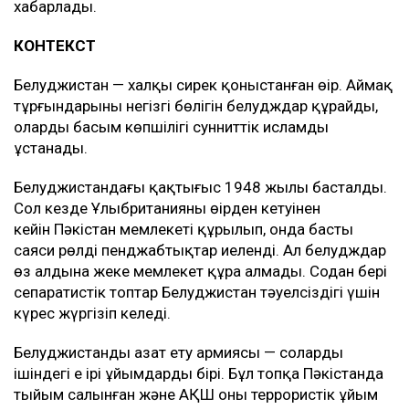
хабарлады.
КОНТЕКСТ
Белуджистан — халқы сирек қоныстанған өңір. Аймақ
тұрғындарының негізгі бөлігін белудждар құрайды,
олардың басым көпшілігі сунниттік исламды
ұстанады.
Белуджистандағы қақтығыс 1948 жылы басталды.
Сол кезде Ұлыбританияның өңірден кетуінен
кейін Пәкістан мемлекеті құрылып, онда басты
саяси рөлді пенджабтықтар иеленді. Ал белудждар
өз алдына жеке мемлекет құра алмады. Содан бері
сепаратистік топтар Белуджистан тәуелсіздігі үшін
күрес жүргізіп келеді.
Белуджистанды азат ету армиясы — солардың
ішіндегі ең ірі ұйымдардың бірі. Бұл топқа Пәкістанда
тыйым салынған және АҚШ оны террористік ұйым