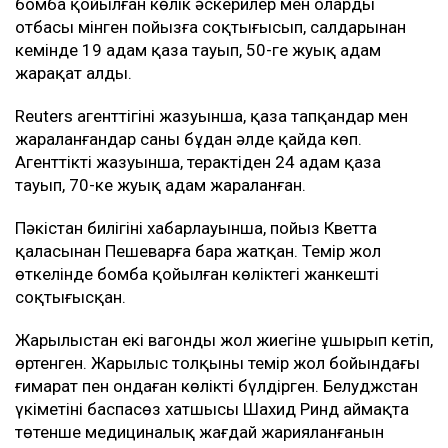
бомба қойылған көлік әскерилер мен олардың
отбасы мінген пойызға соқтығысып, салдарынан
кемінде 19 адам қаза тауып, 50-ге жуық адам
жарақат алды.
Reuters агенттігінің жазуынша, қаза тапқандар мен
жараланғандар саны бұдан әлде қайда көп.
Агенттіктің жазуынша, терактіден 24 адам қаза
тауып, 70-ке жуық адам жараланған.
Пәкістан билігінің хабарлауынша, пойыз Кветта
қаласынан Пешеварға бара жатқан. Темір жол
өткелінде бомба қойылған көліктегі жанкешті
соқтығысқан.
Жарылыстан екі вагонды жол жиегіне ұшырып кетіп,
өртенген. Жарылыс толқыны темір жол бойындағы
ғимарат пен ондаған көлікті бүлдірген. Белуджстан
үкіметінің баспасөз хатшысы Шахид Ринд аймақта
төтенше медициналық жағдай жарияланғанын