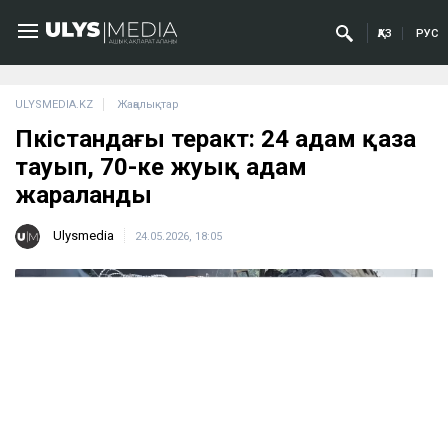
ҚАЗ
РУС
ULYSMEDIA.KZ
Жаңалықтар
Пәкістандағы теракт: 24 адам қаза
тауып, 70-ке жуық адам
жараланды
Ulysmedia
24.05.2026, 18:05