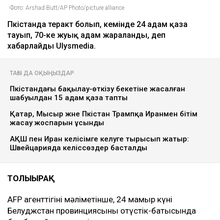
Фото: Arshad Butt/AP Photo/picture alliance
Пәкістанда теракт болып, кемінде 24 адам қаза
тауып, 70-ке жуық адам жараланды, деп
хабарлайды Ulysmedia.
ТАҒЫ ДА ОҚЫҢЫЗДАР
Пәкістандағы бақылау-өткізу бекетіне жасалған
шабуылдан 15 адам қаза тапты
Қатар, Мысыр және Пәкістан Трампқа Иранмен бітім
жасау жоспарын ұсынды
АҚШ пен Иран келісімге келуге тырысып жатыр:
Швейцарияда келіссөздер басталды
ТОЛЫҒЫРАҚ
AFP агенттігінің мәліметінше, 24 мамыр күні
Белуджстан провинциясының оңтүстік-батысында