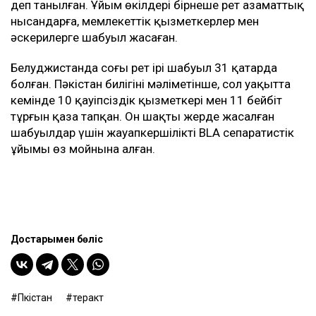
деп танылған. Ұйым өкілдері бірнеше рет азаматтық
нысандарға, мемлекеттік қызметкерлер мен
әскерилерге шабуыл жасаған.
Белуджистанда соңғы рет ірі шабуыл 31 қаңтарда
болған. Пәкістан билігінің мәліметінше, сол уақытта
кемінде 10 қауіпсіздік қызметкері мен 11 бейбіт
тұрғын қаза тапқан. Он шақты жерде жасалған
шабуылдар үшін жауапкершілікті BLA сепаратистік
ұйымы өз мойнына алған.
Достарыңмен бөліс
Пәкістан
теракт