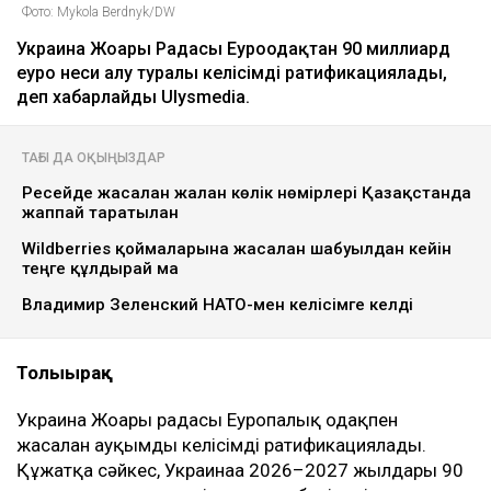
Фото: Mykola Berdnyk/DW
Украина Жоғары Радасы Еуроодақтан 90 миллиард
еуро неси алу туралы келісімді ратификациялады,
деп хабарлайды Ulysmedia.
ТАҒЫ ДА ОҚЫҢЫЗДАР
Ресейде жасалған жалған көлік нөмірлері Қазақстанда
жаппай таратылған
Wildberries қоймаларына жасалған шабуылдан кейін
теңге құлдырай ма
Владимир Зеленский НАТО-мен келісімге келді
Толығырақ
Украина Жоғарғы радасы Еуропалық одақпен
жасалған ауқымды келісімді ратификациялады.
Құжатқа сәйкес, Украинаға 2026–2027 жылдары 90