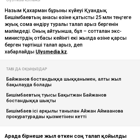
Сатыбалдының ұлына тиесілі болған базар
алты рет аукционға шығарылып, ақыры
сатылды
17:25
ULYSMEDIA.KZ
Жаңалықтар
Бишімбаевтың анасы Назым
Қахарманнан 25 млн теңге талап
етті
Ulysmedia
06.08.2026, 09:30