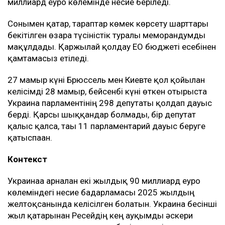
миллиард еуро көлемінде несие беріледі.
Сонымен қатар, тараптар көмек көрсету шарттары
бекітілген өзара түсіністік туралы меморандумды
мақұлдады. Қаржылай қолдау ЕО бюджеті есебінен
қамтамасыз етіледі.
27 мамыр күні Брюссель мен Киевте қол қойылған
келісімді 28 мамыр, бейсенбі күні өткен отырыста
Украина парламентінің 298 депутаты қолдап дауыс
берді. Қарсы шыққандар болмады, бір депутат
қалыс қалса, тағы 11 парламентарий дауыс беруге
қатыспаған.
Контекст
Украинаға арналған екі жылдық 90 миллиард еуро
көлеміндегі несие бағдарламасы 2025 жылдың
желтоқсанында келісілген болатын. Украина бесінші
жыл қатарынан Ресейдің кең ауқымды әскери