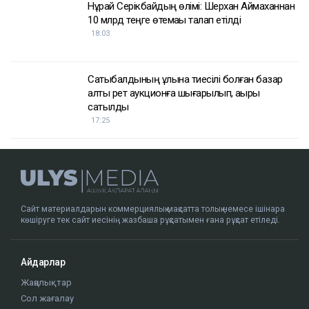
жемқорлық ісі бойынша да сотталған.
Достарыңмен бөліс
Қуандық Бишімбаев
Назым Қахарман
ҚАЗІР ОҚЫЛЫП ЖАТЫР
Доллар қымбаттай бастады
19:35