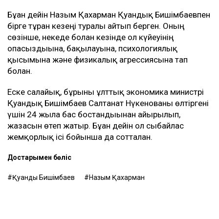
балалардың олармен араласқысы
келмейтініне де, – деді ол.
Қахарманның сөзінше, фитнес-клуб орналасқан
ғимарат Қуандық Бишімбаевтың анасы Альмира
Нұрлыбекованың атына рәсімделген. Ал Қахарман
бизнесті сенімгерлік басқару шарты негізінде
жүргізген.
Енді осы келісім оның үстінен қаржылық талап
қоюға негіз болып отыр.
– Ол кезде өзімді керемет отбасына келдім
деп ойладым және ешқандай қауіп-қатерді
байқамадым. Қазір сенімгерлік басқару
шартының тұзаққа айналуы мүмкін екенін
түсіндім. Арада бірнеше жыл өткен соң
менен талап қоюшылардың пікірінше, осы
бизнестен түскен ақшаны қайтаруды талап