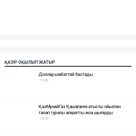
етіп отыр, – деді Қахарман.
Назым Қахарман жаңа талап арыздан кейін өзі де
сотқа жүгінуі мүмкін екенін айтты. Ол алимент
өндіруді талап етпек, себебі төлемдер толық
көлемде жүргізілмегенін мәлімдеді.
Контекст
Бұған дейін Назым Қахарман Қуандық Бишімбаевпен
бірге тұрған кезеңі туралы айтып берген. Оның
сөзінше, некеде болған кезінде ол күйеуінің
опасыздығына, бақылауына, психологиялық
қысымына және физикалық агрессиясына тап
болған.
Еске салайық, бұрынғы ұлттық экономика министрі
Қуандық Бишімбаев Салтанат Нүкенованы өлтіргені
үшін 24 жылға бас бостандығынан айырылып,
жазасын өтеп жатыр. Бұған дейін ол сыбайлас