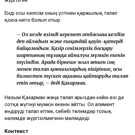
бақылауда болады
Бишімбаевтың туысы Бақытжан Байжанов
бостандыққа шықты
Бишімбаев ісі арқылы танылған Айжан Аймағанова
прокуратурадағы қызметінен кетті
Арада бірнеше жыл өткен соң талап қойылды
Назым Қахарманның айтуынша, талап оның екінші
баласын дүниеге әкелгеннен кейін басқарған фитнес-
клубқа қатысты.
– Бұл – кейінгі екі жылдағы маған қатысты
төртінші талап арыз, бірақ бұрынғы енемнің
берген алғашқы арызы. Осы уақыт ішінде мен
тек бір талап арыз бердім. Ол – ата-ана
құқығынан айыру туралы. Меніңше, олардың
түсінігінде бәріне мен кінәлімін:
ажырасқаныма да, өз пікірімді айтқаныма да,