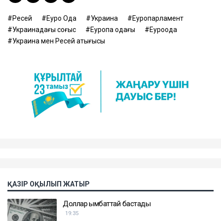
Ресей
Еуро Одақ
Украина
Еуропарламент
Украинадағы соғыс
Еуропа одағы
Еуроодақ
Украина мен Ресей қақтығысы