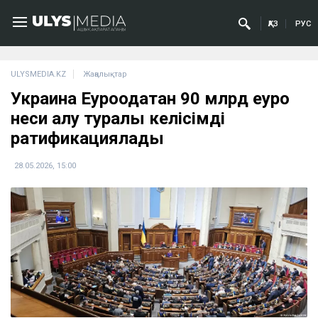
ҚАЗ
РУС
ULYSMEDIA.KZ
Жаңалықтар
Украина Еуроодақтан 90 млрд еуро
неси алу туралы келісімді
ратификациялады
28.05.2026, 15:00