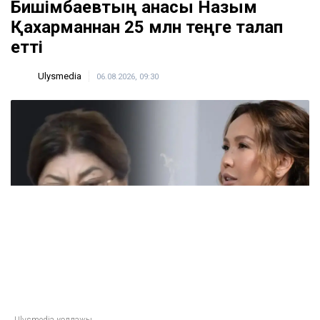
ҚАЗІР ОҚЫЛЫП ЖАТЫР
Доллар қымбаттай бастады
19:35
ҚазМұнайГаз Қашағанға қатысты қойылған
талап туралы ақпаратты жоққа шығарды
18:20
Нұрай Серікбайдың өлімі: Шерхан Аймаханнан
10 млрд теңге өтемақы талап етілді
18:03