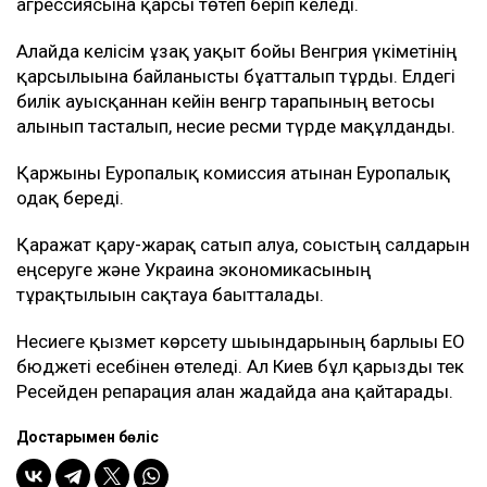
агрессиясына қарсы төтеп беріп келеді.
Алайда келісім ұзақ уақыт бойы Венгрия үкіметінің
қарсылығына байланысты бұғатталып тұрды. Елдегі
билік ауысқаннан кейін венгр тарапының ветосы
алынып тасталып, несие ресми түрде мақұлданды.
Қаржыны Еуропалық комиссия атынан Еуропалық
одақ береді.
Қаражат қару-жарақ сатып алуға, соғыстың салдарын
еңсеруге және Украина экономикасының
тұрақтылығын сақтауға бағытталады.
Несиеге қызмет көрсету шығындарының барлығы ЕО
бюджеті есебінен өтеледі. Ал Киев бұл қарызды тек
Ресейден репарация алған жағдайда ғана қайтарады.
Достарыңмен бөліс