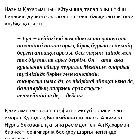
Ulysmedia коллажы
Назым Қахарман бұрынғы күйеуі Қуандық
Бишімбаевтың анасы өзіне қатысты 25 млн теңгеге
жуық сома өндіру туралы талап арыз бергенін
мәлімдеді. Оның айтуынша, бұл – сотталған экс-
министрдің отбасы кейінгі екі жылда өзіне қарсы
берген төртінші талап арыз, деп
хабарлайды
Ulysmedia.kz
.
ТАҒЫ ДА ОҚЫҢЫЗДАР
Байжанов бостандыққа шыққанымен, алты жыл