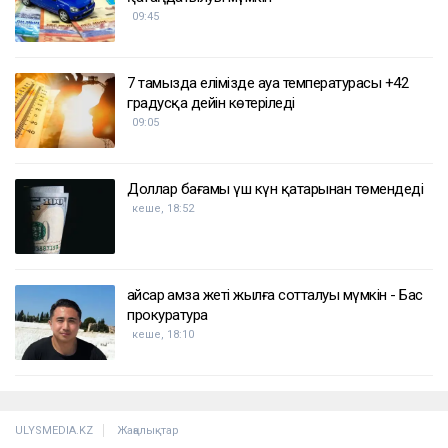
09:45
7 тамызда елімізде ауа температурасы +42
градусқа дейін көтеріледі
09:05
Доллар бағамы үш күн қатарынан төмендеді
кеше, 18:52
Қайсар Қамза жеті жылға сотталуы мүмкін - Бас
прокуратура
кеше, 18:10
ULYSMEDIA.KZ
Жаңалықтар