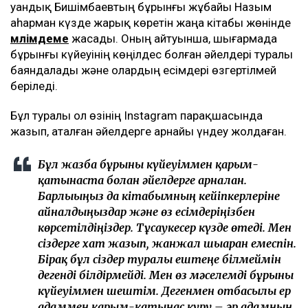
Қуандық Бишімбаевтың бұрынғы жұбайы Назым
Қаһарман күзде жарық көретін жаңа кітабы жөнінде
мәлімдеме
жасады. Оның айтуынша, шығармада
бұрынғы күйеуінің көңілдес болған әйелдері туралы
баяндалады және олардың есімдері өзгертілмей
беріледі.
Бұл туралы ол өзінің Instagram парақшасында
жазып, аталған әйелдерге арнайы үндеу жолдаған.
Бұл жазба бұрынғы күйеуіммен қарым-
қатынаста болған әйелдерге арналған.
Барлығыңыз да кітабымның кейіпкерлеріне
айналдыңыздар және өз есімдеріңізбен
көрсетілдіңіздер. Тұсаукесер күзде өтеді. Мен
сіздерге хат жазып, жанжал шығарған емеспін.
Бірақ бұл сіздер туралы ештеңе білмеймін
дегенді білдірмейді. Мен өз мәселемді бұрынғы
күйеуіммен шештім. Дегенмен отбасылы ер
адаммен қарым-қатынас құру – әр адамның