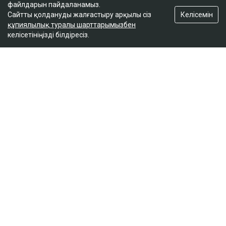
файлдарын пайдаланамыз.
Келісемін
Сайтты қолдануды жалғастыру арқылы сіз
құпиялылық туралы шарттарымызбен
келісетініңізді білдіресіз.
ҚАЗІР ОҚЫЛЫП ЖАТЫР
Қазақстанға көлік әкелу талаптары
қатаңдатылуы мүмкін
09:45