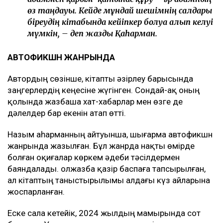
өз таңдауы. Кейде мұндай шешімнің салдары
біреудің кітабында кейіпкер болуға алып келуі
мүмкін, – деп жазды Қаһарман.
АВТОФИКШН ЖАНРЫНДА
Автордың сөзінше, кітапты әзірлеу барысында
заңгерлердің кеңесіне жүгінген. Сондай-ақ оның
қолында жазбаша хат-хабарлар мен өзге де
дәлелдер бар екенін атап өтті.
Назым Қаһарманның айтуынша, шығарма автофикшн
жанрында жазылған. Бұл жанрда нақты өмірде
болған оқиғалар көркем әдеби тәсілдермен
баяндалады. Қолжазба қазір баспаға тапсырылған,
ал кітаптың таныстырылымы алдағы күз айларына
жоспарланған.
Еске сала кетейік, 2024 жылдың мамырында сот