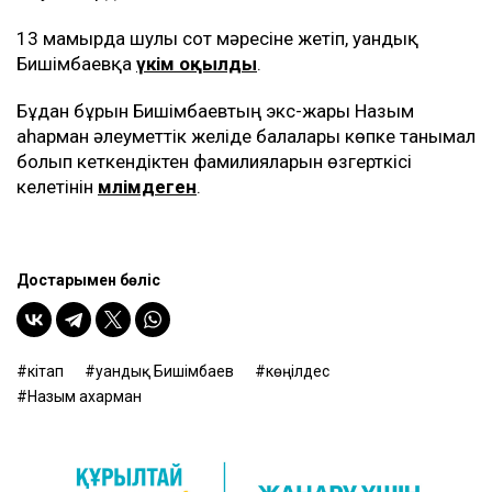
13 мамырда шулы сот мәресіне жетіп, Қуандық
Бишімбаевқа
үкім оқылды
.
Бұдан бұрын Бишімбаевтың экс-жары Назым
Қаһарман әлеуметтік желіде балалары көпке танымал
болып кеткендіктен фамилияларын өзгерткісі
келетінін
мәлімдеген
.
Достарыңмен бөліс
кітап
Қуандық Бишімбаев
көңілдес
Назым Қахарман