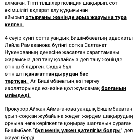
алмаған. Тіпті тілшілер полиция шақырып, сот
әкімшілігі ақпарат алу құқығынан
айырып
отырғаны жөнінде арыз жазуына тура
келген.
4 сәуір күнгі сотта Қуандық Бишімбаевтың адвокаты
Лейла Рамазанова бүгінгі сотқа Салтанат
Нүкенованың денесіне жасалған сараптаманы
жарамсыз деп тану қолайсыз деп тану жөнінде
өтініш білдірген. Судья бұл
өтінішті
қанағаттандырудан бас
тартқан.
Ал Бишімбаевтың өзі тергеу
изоляторында өз-өзіне қол жұмсамақ
болғанын
мәлімдеді.
Прокурор Айжан Аймағанова Қуандық Бишімбаевтан
ұрып-соққан жұбайына жедел жәрдем шақырудың
орнына неге көріпкелге қоңырау шалғанын сұраған.
Бишімбаев “
бұл менің үлкен қателігім болды
” деп
жауап берді.