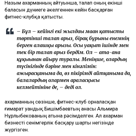
Назым Қахарманның айтуынша, талап оның екінші
баласын дүниеге әкелгеннен кейін басқарған
фитнес-клубқа қатысты.
– Бұл – кейінгі екі жылдағы маған қатысты
төртінші талап арыз, бірақ бұрынғы енемнің
берген алғашқы арызы. Осы уақыт ішінде мен
тек бір талап арыз бердім. Ол – ата-ана
құқығынан айыру туралы. Меніңше, олардың
түсінігінде бәріне мен кінәлімін:
ажырасқаныма да, өз пікірімді айтқаныма да,
балалардың олармен араласқысы
келмейтініне де, – деді ол.
Қахарманның сөзінше, фитнес-клуб орналасқан
ғимарат Қуандық Бишімбаевтың анасы Альмира
Нұрлыбекованың атына рәсімделген. Ал Қахарман
бизнесті сенімгерлік басқару шарты негізінде
жүргізген.