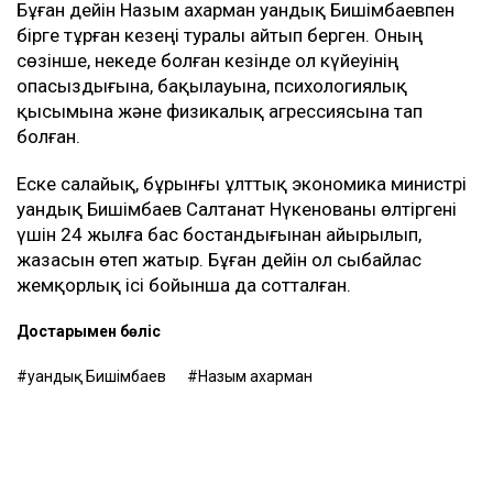
Бұған дейін Назым Қахарман Қуандық Бишімбаевпен
бірге тұрған кезеңі туралы айтып берген. Оның
сөзінше, некеде болған кезінде ол күйеуінің
опасыздығына, бақылауына, психологиялық
қысымына және физикалық агрессиясына тап
болған.
Еске салайық, бұрынғы ұлттық экономика министрі
Қуандық Бишімбаев Салтанат Нүкенованы өлтіргені
үшін 24 жылға бас бостандығынан айырылып,
жазасын өтеп жатыр. Бұған дейін ол сыбайлас
жемқорлық ісі бойынша да сотталған.
Достарыңмен бөліс
Қуандық Бишімбаев
Назым Қахарман