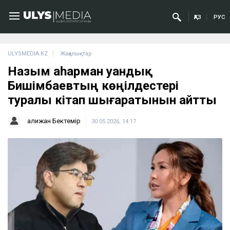
ҚАЗ
РУС
ULYSMEDIA.KZ
Жаңалықтар
Назым Қаһарман Қуандық
Бишімбаевтың көңілдестері
туралы кітап шығаратынын айтты
Қалижан Бектемір
30.05.2026, 14:17