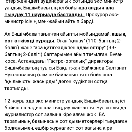
істер жөніндегі ауданаралық сотында экс-министр
Қуандық Бишімбаевтың ісі бойынша
алдын ала
тыңдау 11 наурызда басталды.
Прокурор экс-
министр ісінің мән-жайын айтып берді.
Ал Бишімбаев тағылған айыпты мойындамай,
ашық
сот өткізуді сұрады
. Оған "қинау" (110-баптың 2-
бөлігі) және "аса қатігездікпен адам өлтіру" (99-
баптың 2-бөлігі) баптарымен айып тағылған. Бұған
қоса, Астанадағы "Гастро-орталық" директоры,
Бишімбаевтың туысы Бақытжан Байжанов Салтанат
Нүкенованың өліміне байланысты іс бойынша
"қылмысты жасырды" деген күдікпен сотқа
тартылды.
12 наурызда экс-министр Қуандық Бишімбаевтың ісі
бойынша алдын ала тыңдау жалғасты. Бұл жолы да
журналистер сот залына кіре алған жоқ. БАҚ
тарапының базынасын сот қызметкерлері тыңдаған
болғанымен, ешбір журналист сот залына кіре