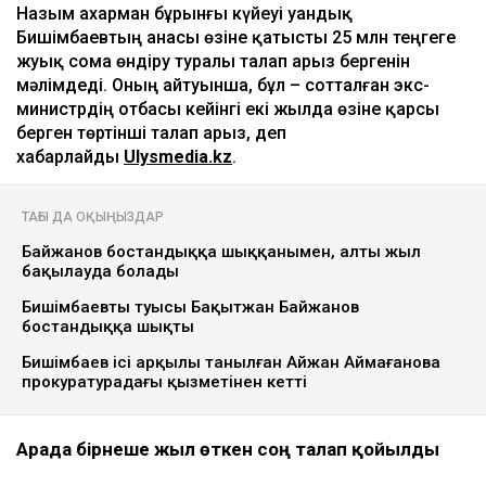
Назым Қахарман бұрынғы күйеуі Қуандық
Бишімбаевтың анасы өзіне қатысты 25 млн теңгеге
жуық сома өндіру туралы талап арыз бергенін
мәлімдеді. Оның айтуынша, бұл – сотталған экс-
министрдің отбасы кейінгі екі жылда өзіне қарсы
берген төртінші талап арыз, деп
хабарлайды
Ulysmedia.kz
.
ТАҒЫ ДА ОҚЫҢЫЗДАР
Байжанов бостандыққа шыққанымен, алты жыл
бақылауда болады
Бишімбаевтың туысы Бақытжан Байжанов
бостандыққа шықты
Бишімбаев ісі арқылы танылған Айжан Аймағанова
прокуратурадағы қызметінен кетті
Арада бірнеше жыл өткен соң талап қойылды