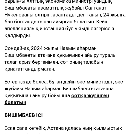
бұрынғы Ұлттық экономика министрі Қуандық
Бишімбаевты азаматтық жұбайы Салтанат
Нүкенованы өлтіріп, азаптады деп танып, 24 жылға
бас бостандығынан айырған болатын. Кейін
апелляциялық инстанция бұл үкімді өзгеріссіз
қалдырды.
Сондай-ақ 2024 жылы Назым Қаһарман
Бишімбаевты ата-ана құқығынан айыру туралы
талап арыз бергенімен, сот оның талабын
қанағаттандырмаған.
Естеріңізде болса, бұған дейін экс-министрдің экс-
жұбайы Назым Қаһарман Бишімбаевты ата-ана
құқығынан айыру бойынша
сотқа жүгінген
болатын
.
БИШІМБАЕВ ІСІ
Еске сала кетейік, Астана қаласының қылмыстық