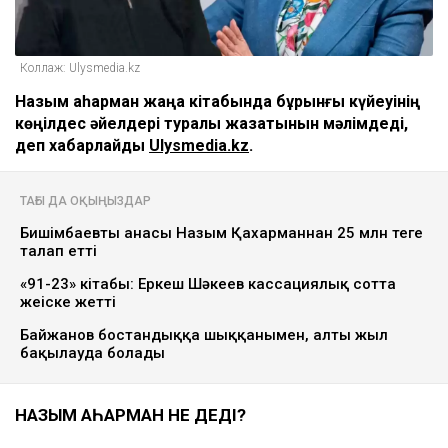
Коллаж: Ulysmedia.kz
Назым Қаһарман жаңа кітабында бұрынғы күйеуінің
көңілдес әйелдері туралы жазатынын мәлімдеді,
деп хабарлайды
Ulysmedia.kz
.
ТАҒЫ ДА ОҚЫҢЫЗДАР
Бишімбаевтың анасы Назым Қахарманнан 25 млн теңге
талап етті
«91-23» кітабы: Еркеш Шәкеев кассациялық сотта
жеңіске жетті
Байжанов бостандыққа шыққанымен, алты жыл
бақылауда болады
НАЗЫМ ҚАҺАРМАН НЕ ДЕДІ?