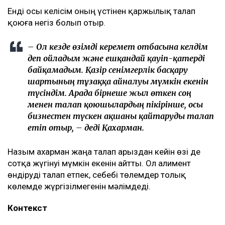
Енді осы келісім оның үстінен қаржылық талап
қоюға негіз болып отыр.
– Ол кезде өзімді керемет отбасына келдім
деп ойладым және ешқандай қауіп-қатерді
байқамадым. Қазір сенімгерлік басқару
шартының тұзаққа айналуы мүмкін екенін
түсіндім. Арада бірнеше жыл өткен соң
менен талап қоюшылардың пікірінше, осы
бизнестен түскен ақшаны қайтаруды талап
етіп отыр, – деді Қахарман.
Назым Қахарман жаңа талап арыздан кейін өзі де
сотқа жүгінуі мүмкін екенін айтты. Ол алимент
өндіруді талап етпек, себебі төлемдер толық
көлемде жүргізілмегенін мәлімдеді.
Контекст