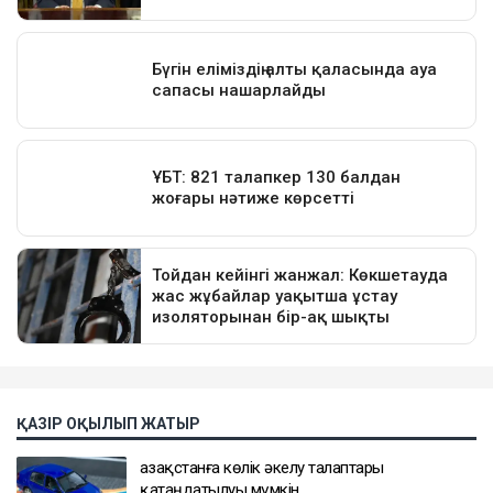
ҚАЗІР ОҚЫЛЫП ЖАТЫР
Қазақстанға көлік әкелу талаптары
қатаңдатылуы мүмкін