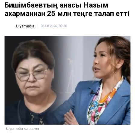
Бишімбаевтың анасы Назым
Қахарманнан 25 млн теңге талап етті
Ulysmedia
06.08.2026, 09:30
Ulysmedia коллажы