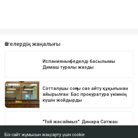
Біз сайт жұмысын жақсарту үшін cookie