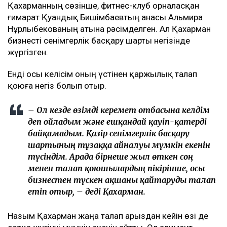
Қахарманның сөзінше, фитнес-клуб орналасқан
ғимарат Қуандық Бишімбаевтың анасы Альмира
Нұрлыбекованың атына рәсімделген. Ал Қахарман
бизнесті сенімгерлік басқару шарты негізінде
жүргізген.
Енді осы келісім оның үстінен қаржылық талап
қоюға негіз болып отыр.
– Ол кезде өзімді керемет отбасына келдім
деп ойладым және ешқандай қауіп-қатерді
байқамадым. Қазір сенімгерлік басқару
шартының тұзаққа айналуы мүмкін екенін
түсіндім. Арада бірнеше жыл өткен соң
менен талап қоюшылардың пікірінше, осы
бизнестен түскен ақшаны қайтаруды талап
етіп отыр, – деді Қахарман.
Назым Қахарман жаңа талап арыздан кейін өзі де