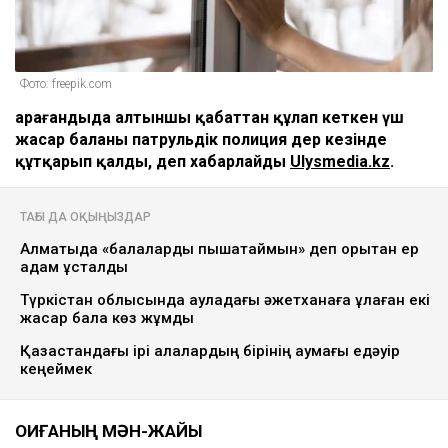
Фото: freepik.com
Қарағандыда алтыншы қабаттан құлап кеткен үш
жасар баланы патрульдік полиция дер кезінде
құтқарып қалды, деп хабарлайды
Ulysmedia.kz
.
ТАҒЫ ДА ОҚЫҢЫЗДАР
Алматыда «балаларды пышақтаймын» деп қорқытқан ер
адам ұсталды
Түркістан облысында ауладағы әжетханаға құлаған екі
жасар бала көз жұмды
Қазақстандағы ірі қалалардың бірінің аумағы едәуір
кеңеймек
ОҚИҒАНЫҢ МӘН-ЖАЙЫ