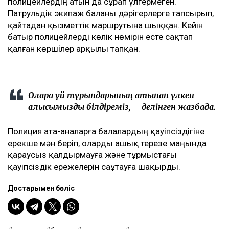
полицейлердің атын да сұрап үлгермеген.
Патрульдік экипаж баланы дәрігерлерге тапсырып,
қайтадан қызметтік маршрутына шыққан. Кейін
батыр полицейлерді көлік нөмірін есте сақтап
қалған көршілер арқылы тапқан.
Оларға үй тұрғындарының атынан үлкен
алғысымызды білдіреміз, – делінген жазбада.
Полиция ата-аналарға балалардың қауіпсіздігіне
ерекше мән беріп, оларды ашық терезе маңында
қараусыз қалдырмауға және тұрмыстағы
қауіпсіздік ережелерін саұтауға шақырды.
Достарыңмен бөліс