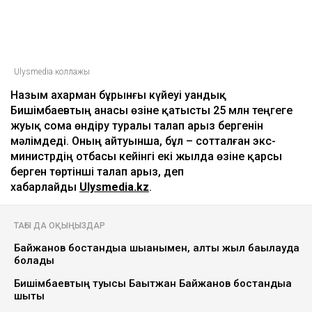
Ulysmedia коллажы
Назым Қахарман бұрынғы күйеуі Қуандық
Бишімбаевтың анасы өзіне қатысты 25 млн теңгеге
жуық сома өндіру туралы талап арыз бергенін
мәлімдеді. Оның айтуынша, бұл – сотталған экс-
министрдің отбасы кейінгі екі жылда өзіне қарсы
берген төртінші талап арыз, деп
хабарлайды
Ulysmedia.kz
.
ТАҒЫ ДА ОҚЫҢЫЗДАР
Байжанов бостандыққа шыққанымен, алты жыл бақылауда
болады
Бишімбаевтың туысы Бақытжан Байжанов бостандыққа
шықты