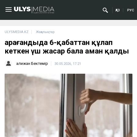
ҚАЗ
РУС
ULYSMEDIA.KZ
Жаңалықтар
Қарағандыда 6-қабаттан құлап
кеткен үш жасар бала аман қалды
Қалижан Бектемір
30.05.2026, 17:21