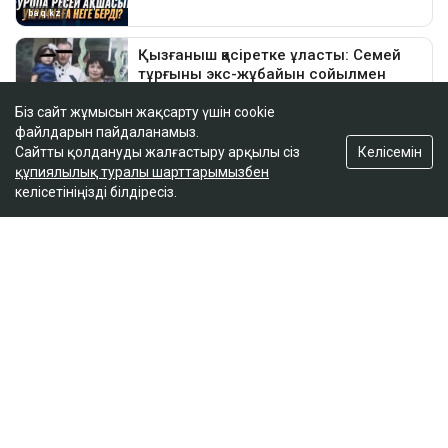
Біз сайт жұмысын жақсарту үшін cookie
файлдарын пайдаланамыз.
Келісемін
Сайтты қолдануды жалғастыру арқылы сіз
құпиялылық туралы шарттарымызбен
келісетініңізді білдіресіз.