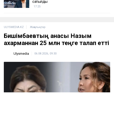
сатылды
17:25
ULYSMEDIA.KZ
Жаңалықтар
Бишімбаевтың анасы Назым
Қахарманнан 25 млн теңге талап етті
Ulysmedia
06.08.2026, 09:30