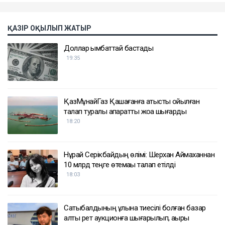
ҚАЗІР ОҚЫЛЫП ЖАТЫР
Доллар қымбаттай бастады
19:35
ҚазМұнайГаз Қашағанға қатысты қойылған
талап туралы ақпаратты жоққа шығарды
18:20
Нұрай Серікбайдың өлімі: Шерхан Аймаханнан
10 млрд теңге өтемақы талап етілді
18:03
Сатыбалдының ұлына тиесілі болған базар
алты рет аукционға шығарылып, ақыры