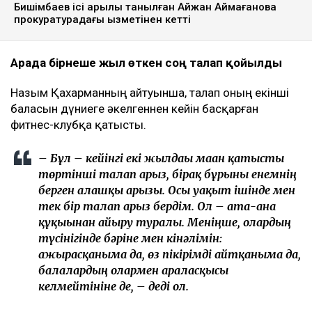
Бишімбаев ісі арқылы танылған Айжан Аймағанова
прокуратурадағы қызметінен кетті
Арада бірнеше жыл өткен соң талап қойылды
Назым Қахарманның айтуынша, талап оның екінші
баласын дүниеге әкелгеннен кейін басқарған
фитнес-клубқа қатысты.
– Бұл – кейінгі екі жылдағы маған қатысты
төртінші талап арыз, бірақ бұрынғы енемнің
берген алғашқы арызы. Осы уақыт ішінде мен
тек бір талап арыз бердім. Ол – ата-ана
құқығынан айыру туралы. Меніңше, олардың
түсінігінде бәріне мен кінәлімін:
ажырасқаныма да, өз пікірімді айтқаныма да,
балалардың олармен араласқысы
келмейтініне де, – деді ол.