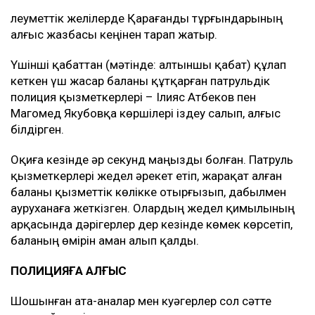
Әлеуметтік желілерде Қарағанды тұрғындарының
алғыс жазбасы кеңінен тарап жатыр.
Үшінші қабаттан (мәтінде: алтыншы қабат) құлап
кеткен үш жасар баланы құтқарған патрульдік
полиция қызметкерлері – Ілияс Атбеков пен
Магомед Якубовқа көршілері іздеу салып, алғыс
білдірген.
Оқиға кезінде әр секунд маңызды болған. Патруль
қызметкерлері жедел әрекет етіп, жарақат алған
баланы қызметтік көлікке отырғызып, дабылмен
ауруханаға жеткізген. Олардың жедел қимылының
арқасында дәрігерлер дер кезінде көмек көрсетіп,
баланың өмірін аман алып қалды.
ПОЛИЦИЯҒА АЛҒЫС
Шошынған ата-аналар мен куәгерлер сол сәтте