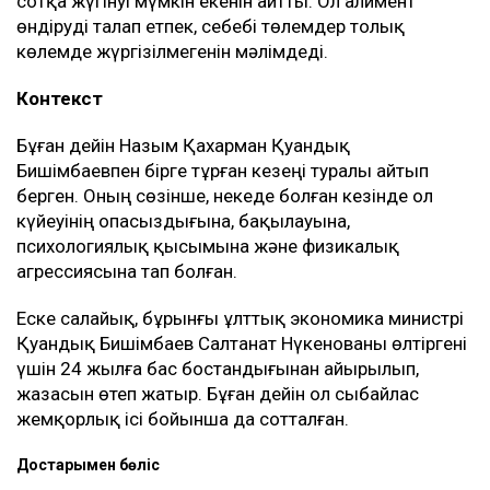
сотқа жүгінуі мүмкін екенін айтты. Ол алимент
өндіруді талап етпек, себебі төлемдер толық
көлемде жүргізілмегенін мәлімдеді.
Контекст
Бұған дейін Назым Қахарман Қуандық
Бишімбаевпен бірге тұрған кезеңі туралы айтып
берген. Оның сөзінше, некеде болған кезінде ол
күйеуінің опасыздығына, бақылауына,
психологиялық қысымына және физикалық
агрессиясына тап болған.
Еске салайық, бұрынғы ұлттық экономика министрі
Қуандық Бишімбаев Салтанат Нүкенованы өлтіргені
үшін 24 жылға бас бостандығынан айырылып,
жазасын өтеп жатыр. Бұған дейін ол сыбайлас
жемқорлық ісі бойынша да сотталған.
Достарыңмен бөліс