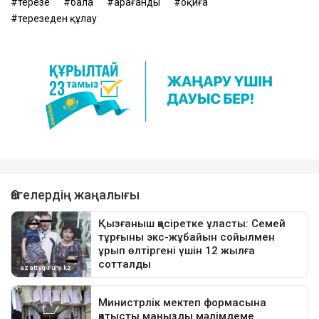
терезе
бала
Қарағанды
оқиға
терезеден құлау