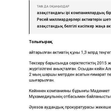
ТАҒЫ ДА ОҚЫҢЫЗДАР
Қазақстандағы ірі компаниялардың бір
Ресей миллиардерлері активтерін ше
Қазақстандық белгілі кәсіпкер жаңа 
Толығырақ
Қайтарылған активтің құны 1,3 млрд теңгег
Тексеру барысында серіктестіктің 2015
жүргізілгені анықталған. Осыдан кейін 
2 мың шаршы метрден асатын ғимарат пен
шығарылған.
Кейіннен компанияны бұрынғы Мәдениет 
Мұхамедиұлынің отбасымен байланысты
Әуезов аудандық прокуратурасы жекешеле