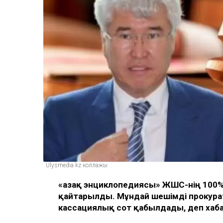
Ulysmedia.kz коллажы
«Қазақ энциклопедиясы» ЖШС-нің 100% 
қайтарылды. Мұндай шешімді прокур
кассациялық сот қабылдады, деп ха