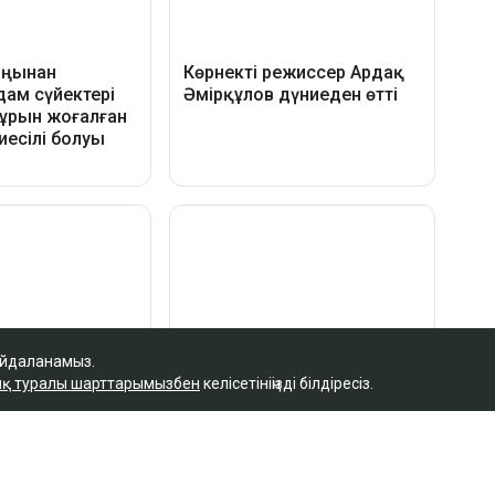
айдаланамыз.
қ туралы шарттарымызбен
келісетініңізді білдіресіз.