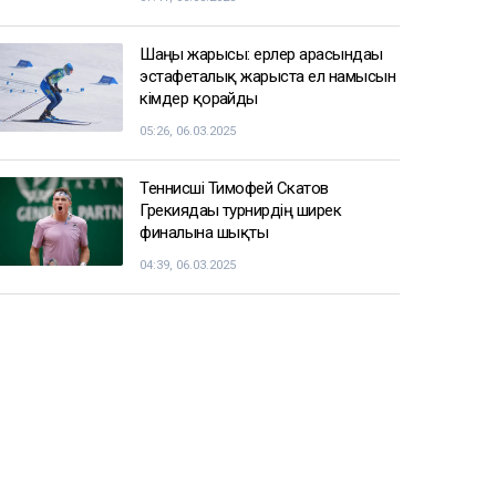
Шаңғы жарысы: ерлер арасындағы
эстафеталық жарыста ел намысын
кімдер қорғайды
05:26, 06.03.2025
Теннисші Тимофей Скатов
Грекиядағы турнирдің ширек
финалына шықты
04:39, 06.03.2025