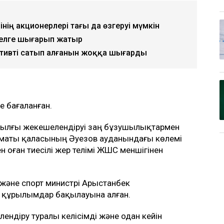
інің акционерлері тағы да өзгеруі мүмкін
телге шығарып жатыр
активті сатып алғанын жоққа шығарды
е бағаланған.
 жылғы жекешелендіруі заң бұзушылықтармен
Алматы қаласының Әуезов ауданындағы көлемі
 оған тиесілі жер телімі ЖШС меншігінен
және спорт министрі Арыстанбек
 құрылымдар бақылауына алған.
ндіру туралы келісімді және одан кейін