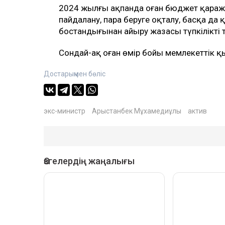
2024 жылғы ақпанда оған бюджет қаража
пайдалану, пара беруге оқталу, басқа д
бостандығынан айыру жазасы түпкілікті
Сондай-ақ оған өмір бойы мемлекеттік 
Достарыңмен бөліс
экс-министр
Арыстанбек Мұхамедиұлы
актив