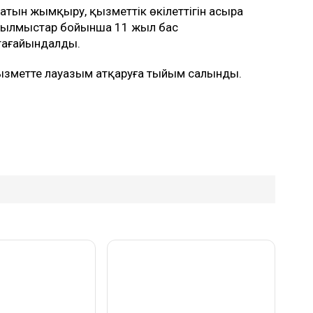
тын жымқыру, қызметтік өкілеттігін асыра
а қылмыстар бойынша 11 жыл бас
 тағайындалды.
қызметте лауазым атқаруға тыйым салынды.