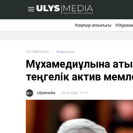
#қаңтар қақтығысы
#Украин
ULYSMEDIA.KZ
Жаңалықтар
Мұхамедиұлына қаты
теңгелік актив мемл
Ulysmedia
05.06.2026, 11:19