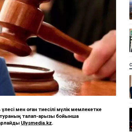
үлесі мен оған тиесілі мүлік мемлекетке
атураның талап-арызы бойынша
барлайды
Ulysmedia.kz
.