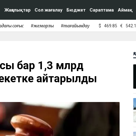
Жаңалықтар
Сол жағалау
Бюджет
Сараптама
Аймақ
адағы соғыс
#жемқорлық
#тағайындау
$
469.85
€
542.
Қ
сы бар 1,3 млрд
екетке қайтарылды