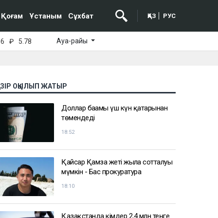
Қоғам
Ұстаным
Сұхбат
ҚАЗ
РУС
Ауа-райы
16
₽
5.78
АЗІР ОҚЫЛЫП ЖАТЫР
Доллар бағамы үш күн қатарынан
төмендеді
18:52
Қайсар Қамза жеті жылға сотталуы
мүмкін - Бас прокуратура
18:10
Қазақстанда кімдер 2,4 млн теңге