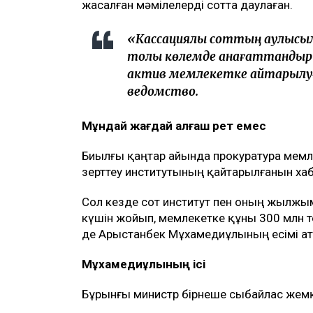
жасалған мәмілелерді сотта даулаған.
«Кассациялық соттың қаулыс
толық көлемде қанағаттандыр
актив мемлекетке қайтарылу
ведомство.
Мұндай жағдай алғаш рет емес
Биылғы қаңтар айында прокуратура мемле
зерттеу институтының қайтарылғанын хаб
Сол кезде сот институт пен оның жылжым
күшін жойып, мемлекетке құны 300 млн те
де Арыстанбек Мұхамедиұлының есімі ат
Мұхамедиұлының ісі
Бұрынғы министр бірнеше сыбайлас жем