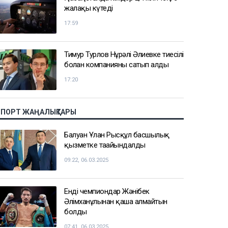
жалақы күтеді
17:59
Тимур Турлов Нұрәлі Әлиевке тиесілі
болған компанияны сатып алды
17:20
СПОРТ ЖАҢАЛЫҚТАРЫ
Балуан Ұлан Рысқұл басшылық
қызметке тағайындалды
09:22, 06.03.2025
Енді чемпиондар Жәнібек
Әлімханұлынан қаша алмайтын
болды
07:41, 06.03.2025