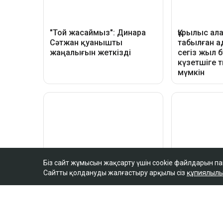
Біз сайт жұмысын жақсарту үшін cookie файлдарын п
Сайтты қолдануды жалғастыру арқылы сіз
құпиялылы