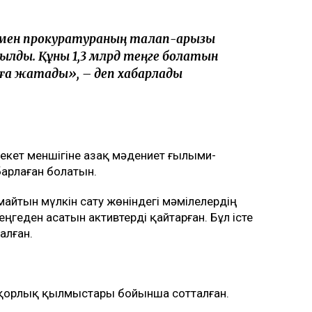
ымен прокуратураның талап-арызы
ылды. Құны 1,3 млрд теңге болатын
ға жатады», – деп хабарлады
кет меншігіне Қазақ мәдениет ғылыми-
арлаған болатын.
айтын мүлкін сату жөніндегі мәмілелердің
ңгеден асатын активтерді қайтарған. Бұл істе
алған.
қорлық қылмыстары бойынша сотталған.