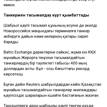
мүмкін.
Танкермен тасымалдау күрт қымбаттады
Шабуыл қаупі тасымал құнының өсуіне де әкелді.
Новороссийск маңындағы терминалға танкер
жіберуге дайын кеме иелерінің қатары сиреп
барады.
Baltic Exchange деректеріне сәйкес, жұма күні КҚК
мұнайын Жерорта теңізіне тасымалдайтын
танкерлердің бір тәуліктегі табысы 400 мың
доллардан асты. Бұл - осы бағыттағы рекорд
көрсеткіш.
Бұған дейін Reuters шабуылдардан кейін Қазақстан
мұнайын тасымалдайтын танкерлер экипаждары
қауіпсіздік шараларын күшейте бастағанын жазған.
Теңізшілерге дрон шабуылы қаупі төнген кезде