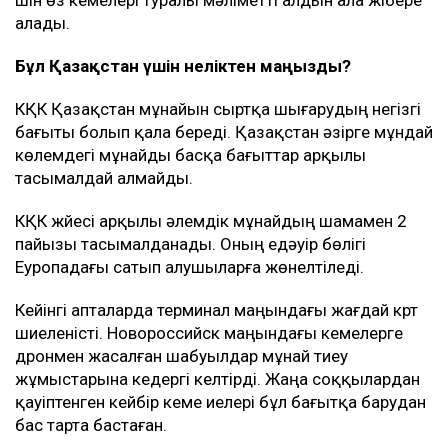
үшін өз кемелері туралы мәліметті алдын ала жібере
алады.
Бұл Қазақстан үшін неліктен маңызды?
КҚК Қазақстан мұнайын сыртқа шығарудың негізгі
бағыты болып қала береді. Қазақстан әзірге мұндай
көлемдегі мұнайды басқа бағыттар арқылы
тасымалдай алмайды.
КҚК жүйесі арқылы әлемдік мұнайдың шамамен 2
пайызы тасымалданады. Оның едәуір бөлігі
Еуропадағы сатып алушыларға жөнелтіледі.
Кейінгі апталарда терминал маңындағы жағдай күрт
шиеленісті. Новороссийск маңындағы кемелерге
дронмен жасалған шабуылдар мұнай тиеу
жұмыстарына кедергі келтірді. Жаңа соққылардан
қауіптенген кейбір кеме иелері бұл бағытқа барудан
бас тарта бастаған.