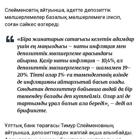
Сүлейменовтің айтуынша, әдетте депозиттік
мөлшерлемелер базалық мөлшерлемеге ілесіп,
соған сәйкес өзгереді.
«Бірақ жинақтарын сақтағысы келетін адамдар
үшін ең маңыздысы – нақты инфляция мен
депозиттік мөлшерлеме арасындағы
айырма. Қазір нақты инфляция – 10,4%, ал
депозиттік мөлшерлемелер – шамамен 19–
20%. Тіпті олар 1%-ға төмендегеннің өзінде
де инфляцияны айтарлықтай басып озады.
Сондықтан депозиттер бойынша қандай да бір
төмендеу болады деп күтпейміз. Олар әлі де
тартымды құрал болып қала береді», – деді ол
брифингте.
Ұлттық банк төрағасы Тимур Сүлейменовның
айтуынша, депозиттерден жаппай ақша алынбайды.