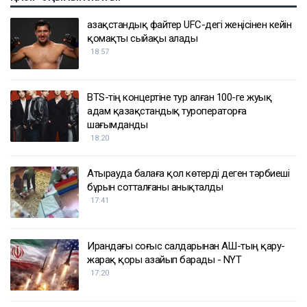
Қазақстандық файтер UFC-дегі жеңісінен кейін
қомақты сыйақы алады
18:57
BTS-тің концертіне тур алған 100-ге жуық
адам қазақстандық туроператорға
шағымданды
18:20
Атырауда балаға қол көтерді деген тәрбиеші
бұрын сотталғаны анықталды
17:41
Ирандағы соғыс салдарынан АҚШ-тың қару-
жарақ қоры азайып барады - NYT
17:20