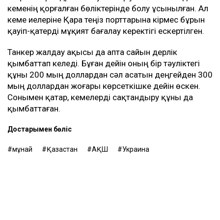
кеменің қорғалған бөліктерінде болу ұсынылған. Ал
кеме иелеріне Қара теңіз порттарына кірмес бұрын
қауіп-қатерді мұқият бағалау керектігі ескертілген.
Танкер жалдау ақысы да апта сайын дерлік
қымбаттап келеді. Бұған дейін оның бір тәуліктегі
құны 200 мың доллардан сәл асатын деңгейден 300
мың доллардан жоғары көрсеткішке дейін өскен.
Сонымен қатар, кемелерді сақтандыру құны да
қымбаттаған.
Достарыңмен бөліс
мұнай
Қазақстан
АҚШ
Украина