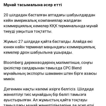
Мұнай тасымалына әсер етті
20 шілдеден басталған аптадағы шабуылдардан
кейін америкалық компаниялар жалдаған
коммерциялық кемелер КҚК терминалында мұнай
тиеуді уақытша тоқтатты.
Жұмыс 27 шілдеде қайта басталды. Алайда екі
күннен кейін терминал маңындағы коммерциялық
кемелер дрон шабуылына ұшырады.
Bloomberg дереккөздерінің мәліметінше, соңғы
іркілістер салдарынан тамызда CPC Blend
мұнайының экспорты шамамен үштен бірге азаюы
мүмкін.
Дегенмен нақты көлемі әзірге белгісіз. Шілдеде
жөнелтілуі тиіс мұнайдың бір бөлігі тамызға
ауыстырылған. Ал жұмыстың қайта тоқтауы
тамыздағы мұнай жөнелтілімдеріне де әсер етуі