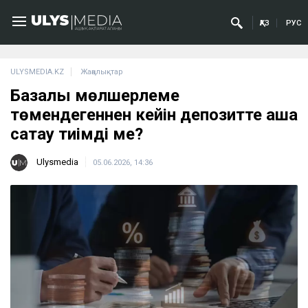
ҚАЗ
РУС
ULYSMEDIA.KZ
Жаңалықтар
Базалық мөлшерлеме
төмендегеннен кейін депозитте ақша
сақтау тиімді ме?
Ulysmedia
05.06.2026, 14:36