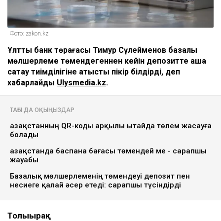
Фото: zakon.kz
Ұлттық банк төрағасы Тимур Сүлейменов базалық
мөлшерлеме төмендегеннен кейін депозитте ақша
сақтау тиімділігіне қатысты пікір білдірді, деп
хабарлайды
Ulysmedia.kz
.
ТАҒЫ ДА ОҚЫҢЫЗДАР
Қазақстанның QR-коды арқылы Қытайда төлем жасауға
болады
Қазақстанда баспана бағасы төмендей ме - сарапшы
жауабы
Базалық мөлшерлеменің төмендеуі депозит пен
несиеге қалай әсер етеді: сарапшы түсіндірді
Толығырақ