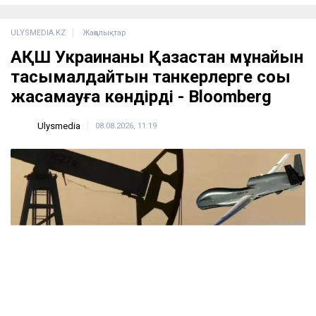
ULYSMEDIA.KZ
Жаңалықтар
АҚШ Украинаны Қазақстан мұнайын
тасымалдайтын танкерлерге соққы
жасамауға көндірді - Bloomberg
Ulysmedia
08.08.2026, 11:19