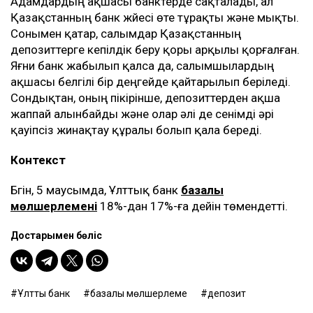
Адамдардың ақшасы банктерде сақталады, ал
Қазақстанның банк жүйесі өте тұрақты және мықты.
Сонымен қатар, салымдар Қазақстанның
депозиттерге кепілдік беру қоры арқылы қорғалған.
Яғни банк жабылып қалса да, салымшылардың
ақшасы белгілі бір деңгейде қайтарылып беріледі.
Сондықтан, оның пікірінше, депозиттерден ақша
жаппай алынбайды және олар әлі де сенімді әрі
қауіпсіз жинақтау құралы болып қала береді.
Контекст
Бүгін, 5 маусымда, Ұлттық банк
базалық
мөлшерлемені
18%-дан 17%-ға дейін төмендетті.
Достарыңмен бөліс
Ұлттық банк
базалық мөлшерлеме
депозит