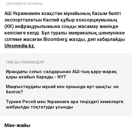
Ulysmedia.kz коллажы
АҚШ Украинамен Қазақстан мұнайының басым бөлігі
экспортталатын Каспий құбыр консорциумының
(КҚК) инфрақұрылымына соққы жасамау жөнінде
келісімге келді. Бұл туралы америкалық шенеунікке
сілтеме жасаған Bloomberg жазды, деп хабарлайды
Ulysmedia.kz.
ТАҒЫ ДА ОҚЫҢЫЗДАР
Ирандағы соғыс салдарынан АҚШ-тың қару-жарақ
қоры азайып барады - NYT
Маңғыстаудағы мұнай кен орнында өрт шықты: не
белгілі?
Түркия Ресей мен Украинаға Қара теңіздегі кемелерге
шабуылды тоқтатуды ұсынды
Мән-жайы