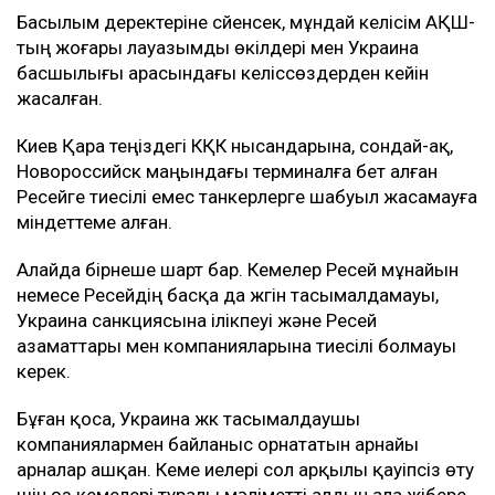
Басылым деректеріне сүйенсек, мұндай келісім АҚШ-
тың жоғары лауазымды өкілдері мен Украина
басшылығы арасындағы келіссөздерден кейін
жасалған.
Киев Қара теңіздегі КҚК нысандарына, сондай-ақ,
Новороссийск маңындағы терминалға бет алған
Ресейге тиесілі емес танкерлерге шабуыл жасамауға
міндеттеме алған.
Алайда бірнеше шарт бар. Кемелер Ресей мұнайын
немесе Ресейдің басқа да жүгін тасымалдамауы,
Украина санкциясына ілікпеуі және Ресей
азаматтары мен компанияларына тиесілі болмауы
керек.
Бұған қоса, Украина жүк тасымалдаушы
компаниялармен байланыс орнататын арнайы
арналар ашқан. Кеме иелері сол арқылы қауіпсіз өту