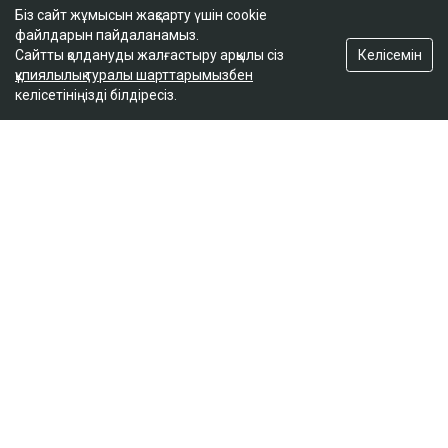
Біз сайт жұмысын жақсарту үшін cookie
файлдарын пайдаланамыз.
Келісемін
Сайтты қолдануды жалғастыру арқылы сіз
құпиялылық туралы шарттарымызбен
келісетініңізді білдіресіз.
ҚАЗІР ОҚЫЛЫП ЖАТЫР
Қазақстандық файтер UFC-дегі жеңісінен кейін
қомақты сыйақы алады
18:57