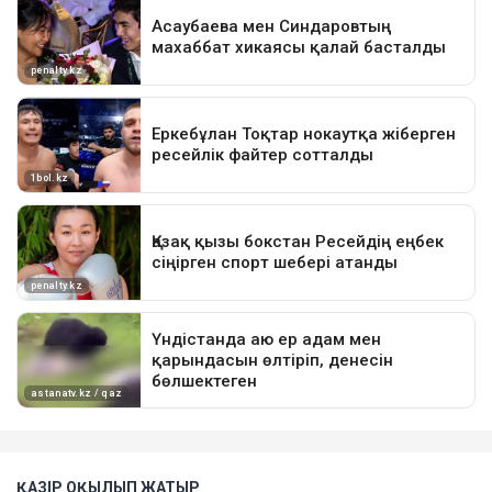
ҚАЗІР ОҚЫЛЫП ЖАТЫР