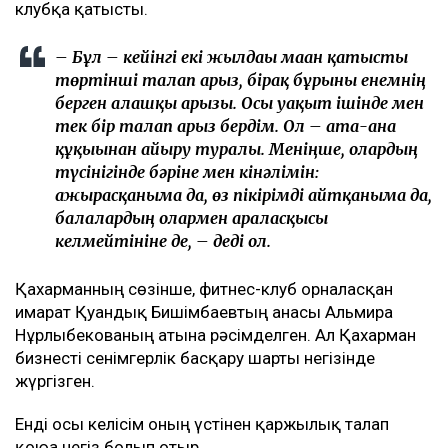
клубқа қатысты.
– Бұл – кейінгі екі жылдағы маған қатысты
төртінші талап арыз, бірақ бұрынғы енемнің
берген алғашқы арызы. Осы уақыт ішінде мен
тек бір талап арыз бердім. Ол – ата-ана
құқығынан айыру туралы. Меніңше, олардың
түсінігінде бәріне мен кінәлімін:
ажырасқаныма да, өз пікірімді айтқаныма да,
балалардың олармен араласқысы
келмейтініне де, – деді ол.
Қахарманның сөзінше, фитнес-клуб орналасқан
ғимарат Қуандық Бишімбаевтың анасы Альмира
Нұрлыбекованың атына рәсімделген. Ал Қахарман
бизнесті сенімгерлік басқару шарты негізінде
жүргізген.
Енді осы келісім оның үстінен қаржылық талап
қоюға негіз болып отыр.