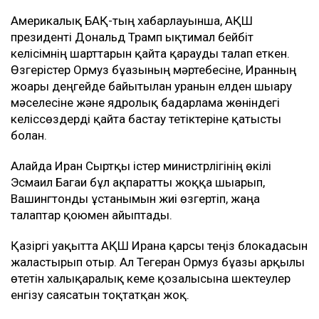
Америкалық БАҚ-тың хабарлауынша, АҚШ
президенті Дональд Трамп ықтимал бейбіт
келісімнің шарттарын қайта қарауды талап еткен.
Өзгерістер Ормуз бұғазының мәртебесіне, Иранның
жоғары деңгейде байытылған уранын елден шығару
мәселесіне және ядролық бағдарлама жөніндегі
келіссөздерді қайта бастау тетіктеріне қатысты
болған.
Алайда Иран Сыртқы істер министрлігінің өкілі
Эсмаил Багаи бұл ақпаратты жоққа шығарып,
Вашингтонды ұстанымын жиі өзгертіп, жаңа
талаптар қоюмен айыптады.
Қазіргі уақытта АҚШ Иранға қарсы теңіз блокадасын
жалғастырып отыр. Ал Тегеран Ормуз бұғазы арқылы
өтетін халықаралық кеме қозғалысына шектеулер
енгізу саясатын тоқтатқан жоқ.