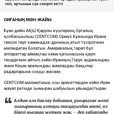
іліп, артынша суға секіріп кетті
ОҚИҒАНЫҢ МӘН-ЖАЙЫ
Бұған дейін АҚШ Қарулы күштерінің Орталық
қолбасшылығы (CENTCOM) Ормуз бұғазында Иранға
тиесілі төрт камикадзе-дронның атып түсірілгенін
мәлімдеген болатын. Америкалық тарап бұл
аппараттар аймақтағы кеме қатынасына қауіп
төндіргенін айтып, кейін Иранның Горук ауданындағы
және Кешм аралындағы жағалаудағы бақылау
радарларына соққы жасаған.
CENTCOM мәліметінше, осы әрекеттерден кейін Иран
жауап ретінде зымыран шабуылын ұйымдастырған.
Алдын ала бағалау бойынша, ұшырылған жеті
зымыранның алтауы тосқауылдан өтті, ал
біреуі нысанаға жеткен жоқ, – деп хабарлады