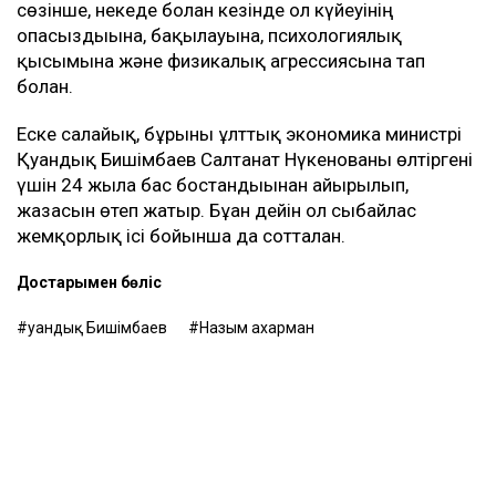
сөзінше, некеде болған кезінде ол күйеуінің
опасыздығына, бақылауына, психологиялық
қысымына және физикалық агрессиясына тап
болған.
Еске салайық, бұрынғы ұлттық экономика министрі
Қуандық Бишімбаев Салтанат Нүкенованы өлтіргені
үшін 24 жылға бас бостандығынан айырылып,
жазасын өтеп жатыр. Бұған дейін ол сыбайлас
жемқорлық ісі бойынша да сотталған.
Достарыңмен бөліс
Қуандық Бишімбаев
Назым Қахарман