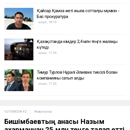
Қайсар Қамза жеті жылға сотталуы мүмкін -
Бас прокуратура
кеше, 18:10
Қазақстанда кімдер 2,4 млн теңге жалақы
күтеді
кеше, 17:59
Тимур Турлов Нұрәлі Әлиевке тиесілі болған
компанияны сатып алды
кеше, 17:20
ULYSMEDIA.KZ
Жаңалықтар
Бишімбаевтың анасы Назым
Қахарманнан 25 млн теңге талап етті