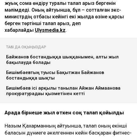
жуық сома өндіру туралы талап арыз бергенін
мәлімдеді. Оның айтуынша, бұл – сотталған экс-
министрдің отбасы кейінгі екі жылда өзіне қарсы
берген төртінші талап арыз, деп
хабарлайды
Ulysmedia.kz
.
ТАҒЫ ДА ОҚЫҢЫЗДАР
Байжанов бостандыққа шыққанымен, алты жыл
бақылауда болады
Бишімбаевтың туысы Бақытжан Байжанов
бостандыққа шықты
Бишімбаев ісі арқылы танылған Айжан Аймағанова
прокуратурадағы қызметінен кетті
Арада бірнеше жыл өткен соң талап қойылды
Назым Қахарманның айтуынша, талап оның екінші
баласын дүниеге әкелгеннен кейін басқарған фитнес-