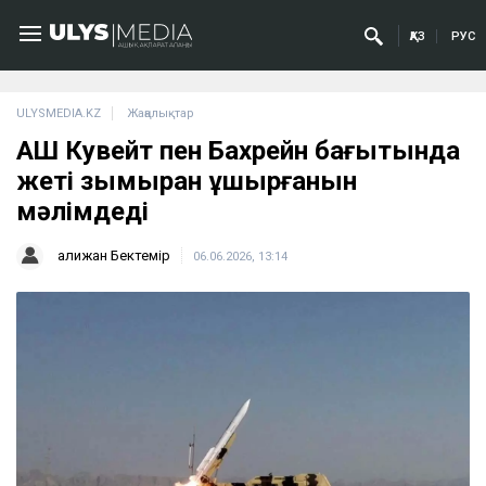
ҚАЗ
РУС
ULYSMEDIA.KZ
Жаңалықтар
АҚШ Кувейт пен Бахрейн бағытында
жеті зымыран ұшырғанын
мәлімдеді
Қалижан Бектемір
06.06.2026, 13:14