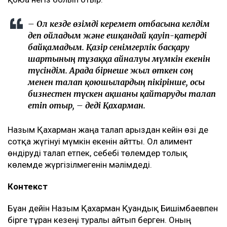
– Ол кезде өзімді керемет отбасына келдім
деп ойладым және ешқандай қауіп-қатерді
байқамадым. Қазір сенімгерлік басқару
шартының тұзаққа айналуы мүмкін екенін
түсіндім. Арада бірнеше жыл өткен соң
менен талап қоюшылардың пікірінше, осы
бизнестен түскен ақшаны қайтаруды талап
етіп отыр, – деді Қахарман.
Назым Қахарман жаңа талап арыздан кейін өзі де
сотқа жүгінуі мүмкін екенін айтты. Ол алимент
өндіруді талап етпек, себебі төлемдер толық
көлемде жүргізілмегенін мәлімдеді.
Контекст
Бұған дейін Назым Қахарман Қуандық Бишімбаевпен
бірге тұрған кезеңі туралы айтып берген. Оның