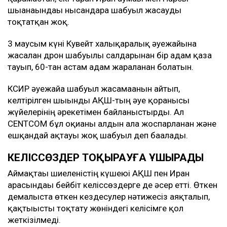
шығанағындағы нысандарға шабуыл жасауды
тоқтатқан жоқ.
3 маусым күні Кувейт халықаралық әуежайына
жасалған дрон шабуылы салдарынан бір адам қаза
тауып, 60-тан астам адам жараланған болатын.
КСИР әуежайға шабуыл жасамағанын айтып,
келтірілген шығынды АҚШ-тың әуе қорғанысы
жүйелерінің әрекетімен байланыстырды. Ал
CENTCOM бұл оқиғаны алдын ала жоспарланған және
ешқандай ақтауы жоқ шабуыл деп бағалады.
КЕЛІССӨЗДЕР ТОҚЫРАУҒА ҰШЫРАДЫ
Аймақтағы шиеленістің күшеюі АҚШ пен Иран
арасындағы бейбіт келіссөздерге де әсер етті. Өткен
демалыста өткен кездесулер нәтижесіз аяқталып,
қақтығысты тоқтату жөніндегі келісімге қол
жеткізілмеді.