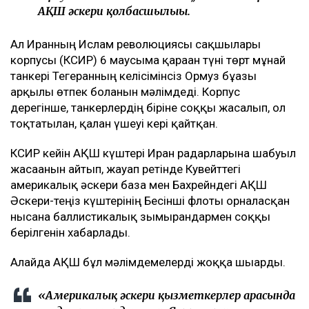
АҚШ әскери қолбасшылығы.
Ал Иранның Ислам революциясы сақшылары
корпусы (КСИР) 6 маусымға қараған түні төрт мұнай
танкері Тегеранның келісімінсіз Ормуз бұғазы
арқылы өтпек болғанын мәлімдеді. Корпус
дерегінше, танкерлердің біріне соққы жасалып, ол
тоқтатылған, қалған үшеуі кері қайтқан.
КСИР кейін АҚШ күштері Иран радарларына шабуыл
жасағанын айтып, жауап ретінде Кувейттегі
америкалық әскери база мен Бахрейндегі АҚШ
Әскери-теңіз күштерінің Бесінші флоты орналасқан
нысанға баллистикалық зымырандармен соққы
берілгенін хабарлады.
Алайда АҚШ бұл мәлімдемелерді жоққа шығарды.
«Америкалық әскери қызметкерлер арасында