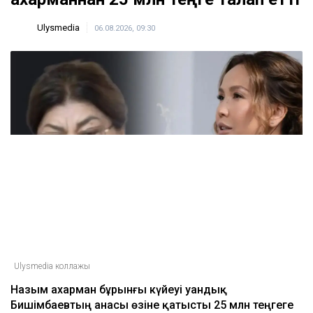
Ulysmedia
06.08.2026, 09:30
Ulysmedia коллажы
Назым Қахарман бұрынғы күйеуі Қуандық
Бишімбаевтың анасы өзіне қатысты 25 млн теңгеге