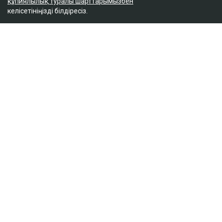
құпиялылық туралы шарттарымызбен
келісетініңізді білдіресіз.
ҚАЗІР ОҚЫЛЫП ЖАТЫР
Доллар бағамы үш күн қатарынан төмендеді
кеше, 18:52