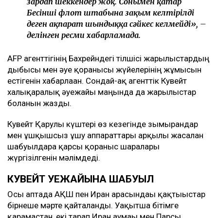
зардап шеккендер жоқ. Сонымен қатар
Бесінші флот штабына зақым келтірілді
деген ақпарат шындыққа сәйкес келмейді», –
делінген ресми хабарламада.
AFP агенттігінің Бахрейндегі тілшісі жарылыстардың
дыбысы мен әуе қорғанысы жүйелерінің жұмысын
естігенін хабарлаған. Сондай-ақ агенттік Кувейт
халықаралық әуежайы маңында да жарылыстар
болғанын жазды.
Кувейт Қарулы күштері өз кезегінде зымырандар
мен ұшқышсыз ұшу аппараттары арқылы жасалған
шабуылдарға қарсы қорғаныс шаралары
жүргізілгенін мәлімдеді.
КУВЕЙТ ӘУЕЖАЙЫНА ШАБУЫЛ
Осы аптада АҚШ пен Иран арасындағы қақтығыстар
бірнеше мәрте қайталанды. Уақытша бітімге
қарамастан, екі тарап Иран аумағы мен Парсы