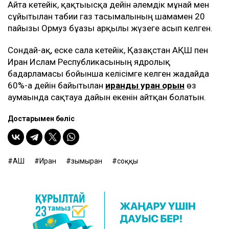
Айта кетейік, қақтығысқа дейін әлемдік мұнай мен
сұйытылған табиғи газ тасымалының шамамен 20
пайызы Ормуз бұғазы арқылы жүзеге асып келген.
Сондай-ақ, еске сала кетейік, Қазақстан АҚШ пен
Иран Ислам Республикасының ядролық
бағдарламасы бойынша келісімге келген жағдайда
60%-ға дейін байытылған
ирандық уран қорын
өз
аумағында сақтауға дайын екенін айтқан болатын.
Достарыңмен бөліс
АҚШ
Иран
зымыран
соққы