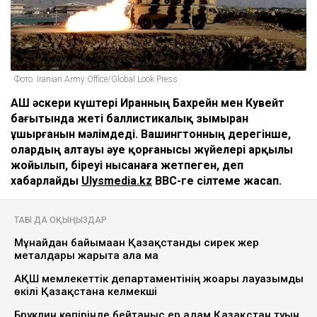
Фото: Iranian Army Office/Global Look Press
АҚШ әскери күштері Иранның Бахрейн мен Кувейт
бағытында жеті баллистикалық зымыран
ұшырғанын мәлімдеді. Вашингтонның дерегінше,
олардың алтауы әуе қорғанысы жүйелері арқылы
жойылып, біреуі нысанаға жетпеген, деп
хабарлайды
Ulysmedia.kz
BBC-ге сілтеме жасап.
ТАҒЫ ДА ОҚЫҢЫЗДАР
Мұнайдан байымаған Қазақстанды сирек жер
металдары жарыта ала ма
АҚШ мемлекеттік департаментінің жоғары лауазымды
өкілі Қазақстанға келмекші
Бруклин көпірінде бейтаныс ер адам Қазақстан туын