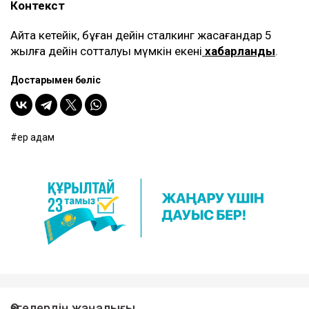
Контекст
Айта кетейік, бұған дейін сталкинг жасағандар 5
жылға дейін сотталуы мүмкін екені
хабарланды
.
Достарыңмен бөліс
ер адам