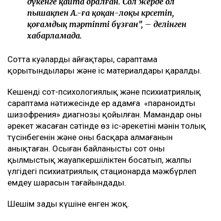
дүкенге қайта оралған. Сол жерде ол
пышақпен А.-ға қоқан-лоқы көрсетіп,
қоғамдық тәртіпті бұзған”, – делінген
хабарламада.
Сотта куәлардың айғақтары, сараптама
қорытындылары және іс материалдары қаралды.
Кешенді сот-психологиялық және психиатриялық
сараптама нәтижесінде ер адамға «параноидты
шизофрения» диагнозы қойылған. Мамандар оның
әрекет жасаған сәтінде өз іс-әрекетінің мәнін толық
түсінбегенін және оны басқара алмағанын
анықтаған. Осыған байланысты сот оны
қылмыстық жауапкершіліктен босатып, жалпы
үлгідегі психиатриялық стационарда мәжбүрлеп
емдеу шарасын тағайындады.
Шешім заңды күшіне енген жоқ.