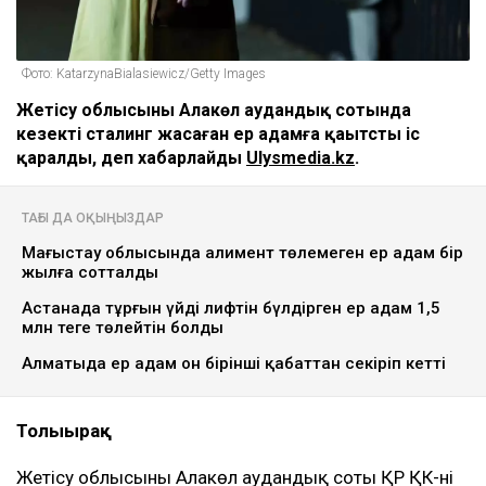
Фото: KatarzynaBialasiewicz/Getty Images
Жетісу облысының Алакөл аудандық сотында
кезекті сталинг жасаған ер адамға қаытсты іс
қаралды, деп хабарлайды
Ulysmedia.kz
.
ТАҒЫ ДА ОҚЫҢЫЗДАР
Маңғыстау облысында алимент төлемеген ер адам бір
жылға сотталды
Астанада тұрғын үйдің лифтін бүлдірген ер адам 1,5
млн теңге төлейтін болды
Алматыда ер адам он бірінші қабаттан секіріп кетті
Толығырақ
Жетісу облысының Алакөл аудандық соты ҚР ҚК-нің