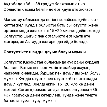
Ақтөбеде +36…+38 градус болжанып отыр.
Облыстың басым бөлігінде өрт қаупі өте жоғары.
Маңғыстау облысында негізгі қолайсыз құбылыс -
қатты жел. Күндіз облыстың батысы, оңтүстігі және
орталығында жел екпіні 15–20 м/с-ке дейін жетеді.
Солтүстік-шығыс пен орталықта өрт қаупі өте
жоғары, ал Ақтауда жоғары деңгейде болады.
Солтүстікте шаңды дауыл болуы мүмкін
Солтүстік Қазақстан облысында ауа райы күрделі
болады. Батыс пен солтүстікте жаңбыр жауып,
найзағай ойнайды, бұршақ пен дауылды жел болуы
мүмкін. Күндіз оңтүстік пен оңтүстік-батыста шаңды
дауыл күтіледі. Желдің екпіні 15–20 м/с-ке дейін
жетеді. Соған қарамастан ауа температурасы +35…
+37 градусқа дейін көтеріледі. Түнде және таңертең
батыста тұман түсуі мүмкін.