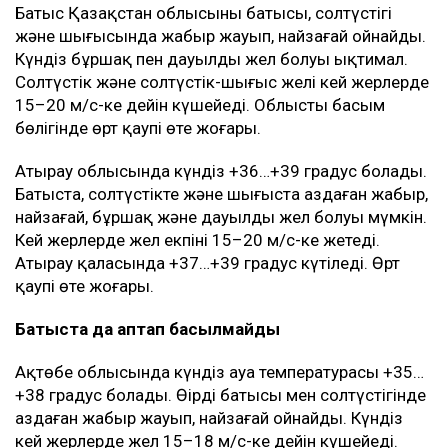
Батыс Қазақстан облысының батысы, солтүстігі
және шығысында жаңбыр жауып, найзағай ойнайды.
Күндіз бұршақ пен дауылды жел болуы ықтимал.
Солтүстік және солтүстік-шығыс желі кей жерлерде
15–20 м/с-ке дейін күшейеді. Облыстың басым
бөлігінде өрт қаупі өте жоғары.
Атырау облысында күндіз +36…+39 градус болады.
Батыста, солтүстікте және шығыста аздаған жаңбыр,
найзағай, бұршақ және дауылды жел болуы мүмкін.
Кей жерлерде жел екпіні 15–20 м/с-ке жетеді.
Атырау қаласында +37…+39 градус күтіледі. Өрт
қаупі өте жоғары.
Батыста да аптап басылмайды
Ақтөбе облысында күндіз ауа температурасы +35…
+38 градус болады. Өңірдің батысы мен солтүстігінде
аздаған жаңбыр жауып, найзағай ойнайды. Күндіз
кей жерлерде жел 15–18 м/с-ке дейін күшейеді.