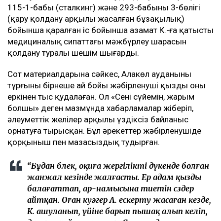
115-1-бабы (сталкинг) және 293-бабының 3-бөлігі
(қару қолдану арқылы жасалған бұзақылық)
бойынша қаралған іс бойынша азамат К.-ға қатысты
медициналық сипаттағы мәжбүрлеу шарасын
қолдану туралы шешім шығарды.
Сот материалдарына сәйкес, Алакөл ауданының
тұрғыны бірнеше ай бойы жәбірленуші қызды оның
еркінен тыс қудалаған. Ол «Сені сүйемін, жарым
болшы» деген мазмұнда хабарламалар жіберіп,
әлеуметтік желілер арқылы үздіксіз байланыс
орнатуға тырысқан. Бұл әрекеттер жәбірленушіде
қорқыныш пен мазасыздық тудырған.
“Бұдан бөлек, оқиға жергілікті дүкенде болған
жанжал кезінде жалғасты. Ер адам қызды
балағаттап, ар-намысына тиетін сөздер
айтқан. Оған куәгер А. ескерту жасаған кезде,
К. ашуланып, үйіне барып пышақ алып келіп,