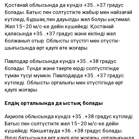
Қостанай облысында да күндіз +35…+37 градус
болады. Батыс пен солтүстікте жаңбыр мен найзағай
күтіледі, бұршақ пен дауылды жел болуы ықтимал.
Жел 15–20 м/с-ке дейін күшейеді. Қостанай
қаласында +35…+37 градус және екпінді жел
болжанып отыр. Облыстың оңтүстігі мен оңтүстік-
шығысында өрт қаупі өте жоғары.
Павлодар облысында күндіз +35…+38 градус
болады. Түнде және таңертең өңірдің солтүстігінде
тұман түсуі мүмкін. Павлодарда +35…+37 градус
күтіледі. Облыстың орталығы мен оңтүстігінде өрт
қаупі жоғары.
Елдің орталығында да ыстық болады
Ақмола облысында күндіз +35…+38 градус күтіледі.
Батыс пен солтүстікте жел 15–20 м/с-ке дейін
күшейеді. Көкшетауда +36…+38 градус болады.
Өңірдің батысында өрт қаупі өте жоғары, орталығында