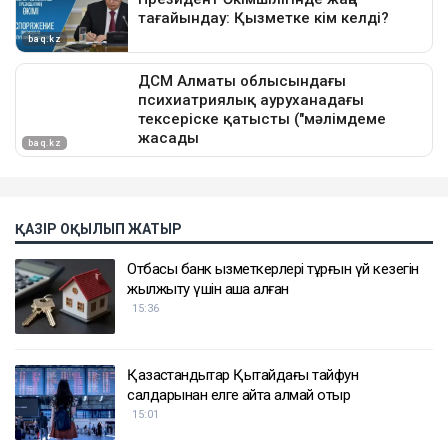
ҚАЗІР ОҚЫЛЫП ЖАТЫР
Отбасы банк қызметкерлері тұрғын үй кезегін
жылжыту үшін ақша алған
15:36
Қазақстандықтар Қытайдағы тайфун
салдарынан елге қайта алмай отыр
15:01