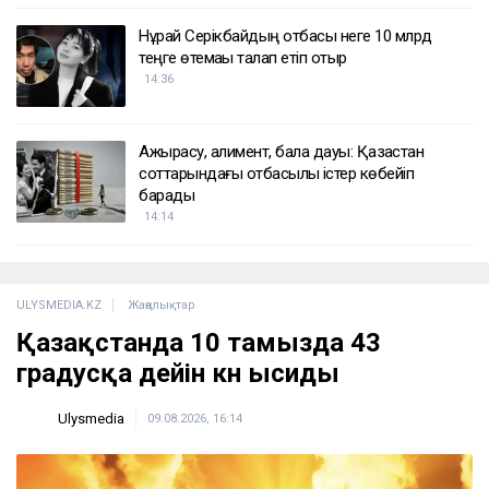
Нұрай Серікбайдың отбасы неге 10 млрд
теңге өтемақы талап етіп отыр
14:36
Ажырасу, алимент, бала дауы: Қазақстан
соттарындағы отбасылық істер көбейіп
барады
14:14
ULYSMEDIA.KZ
Жаңалықтар
Қазақстанда 10 тамызда 43
градусқа дейін күн ысиды
Ulysmedia
09.08.2026, 16:14