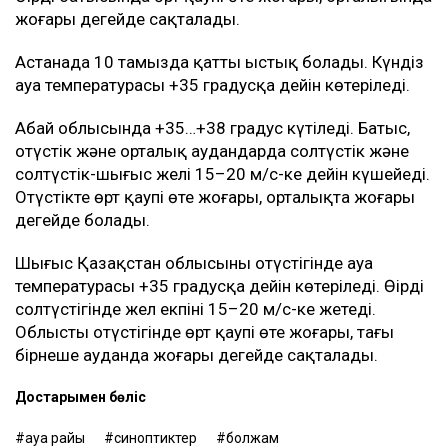
жоғары деңгейде сақталады.
Астанада 10 тамызда қатты ыстық болады. Күндіз
ауа температурасы +35 градусқа дейін көтеріледі.
Абай облысында +35…+38 градус күтіледі. Батыс,
оңтүстік және орталық аудандарда солтүстік және
солтүстік-шығыс желі 15–20 м/с-ке дейін күшейеді.
Оңтүстікте өрт қаупі өте жоғары, орталықта жоғары
деңгейде болады.
Шығыс Қазақстан облысының оңтүстігінде ауа
температурасы +35 градусқа дейін көтеріледі. Өңірдің
солтүстігінде жел екпіні 15–20 м/с-ке жетеді.
Облыстың оңтүстігінде өрт қаупі өте жоғары, тағы
бірнеше ауданда жоғары деңгейде сақталады.
Достарыңмен бөліс
ауа райы
синоптиктер
болжам