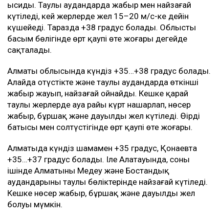
ысиды. Таулы аудандарда жаңбыр мен найзағай
күтіледі, кей жерлерде жел 15–20 м/с-ке дейін
күшейеді. Таразда +38 градус болады. Облыстың
басым бөлігінде өрт қаупі өте жоғары деңгейде
сақталады.
Алматы облысында күндіз +35…+38 градус болады.
Алайда оңтүстікте және таулы аудандарда өткінші
жаңбыр жауып, найзағай ойнайды. Кешке қарай
таулы жерлерде ауа райы күрт нашарлап, нөсер
жаңбыр, бұршақ және дауылды жел күтіледі. Өңірдің
батысы мен солтүстігінде өрт қаупі өте жоғары.
Алматыда күндіз шамамен +35 градус, Қонаевта
+35…+37 градус болады. Іле Алатауында, соның
ішінде Алматының Медеу және Бостандық
аудандарының таулы бөліктерінде найзағай күтіледі.
Кешке нөсер жаңбыр, бұршақ және дауылды жел
болуы мүмкін.