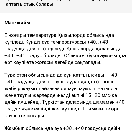
аптап ыстық болады
Мән-жайы
Ең жоғары температура Қызылорда облысында
күтіледі. Күндіз ауа температурасы +40…+43
градусқа дейін көтеріледі. Қызылорда қаласында
+40…+41 градус болады. Облыстың бүкіл аумағында
өрт қаупі өте жоғары деңгейде сақталады.
Түркістан облысында да күн қатты ысиды - +40…
+41 градусқа дейін. Таулы аудандарда өткінші
жаңбыр жауып, найзағай ойнауы мүмкін. Батыста
және таулы жерлерде желдің екпіні 15–20 м/с-ке
дейін күшейеді. Түркістан қаласында шамамен +40
градус және екпінді жел күтіледі. Шымкентте өрт
қаупі өте жоғары.
Жамбыл облысында ауа +38…+40 градусқа дейін