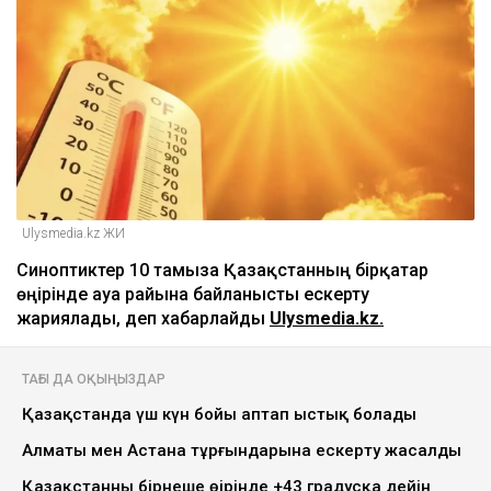
Ulysmedia.kz ЖИ
Синоптиктер 10 тамызға Қазақстанның бірқатар
өңірінде ауа райына байланысты ескерту
жариялады, деп хабарлайды
Ulysmedia.kz.
ТАҒЫ ДА ОҚЫҢЫЗДАР
Қазақстанда үш күн бойы аптап ыстық болады
Алматы мен Астана тұрғындарына ескерту жасалды
Қазақстанның бірнеше өңірінде +43 градусқа дейін