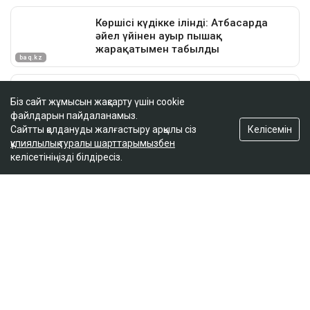
Біз сайт жұмысын жақсарту үшін cookie
файлдарын пайдаланамыз.
Келісемін
Сайтты қолдануды жалғастыру арқылы сіз
құпиялылық туралы шарттарымызбен
келісетініңізді білдіресіз.