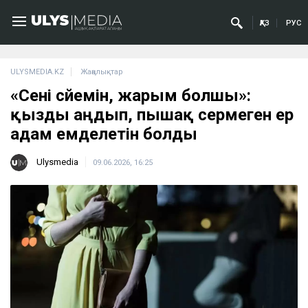
ҚАЗ
РУС
ULYSMEDIA.KZ
Жаңалықтар
«Сені сүйемін, жарым болшы»:
қызды аңдып, пышақ сермеген ер
адам емделетін болды
Ulysmedia
09.06.2026, 16:25