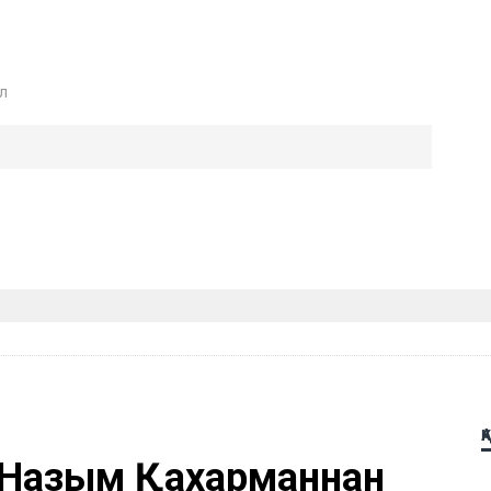
л
Қ
 Назым Қахарманнан