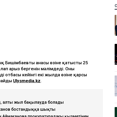
қ Бишімбаевтың анасы өзіне қатысты 25
лап арыз бергенін мәлімдеді. Оның
ің отбасы кейінгі екі жылда өзіне қарсы
рлайды
Ulysmedia.kz
.
, алты жыл бақылауда болады
жанов бостандыққа шықты
н Аймағанова прокуратурадағы қызметінен