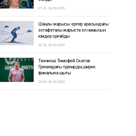
07:41, 06.03.2025
Шаңғы жарысы: ерлер арасындағы
эстафеталық жарыста ел намысын
кімдер қорғайды
05:26, 06.03.2025
Теннисші Тимофей Скатов
Грекиядағы турнирдің ширек
финалына шықты
04:39, 06.03.2025