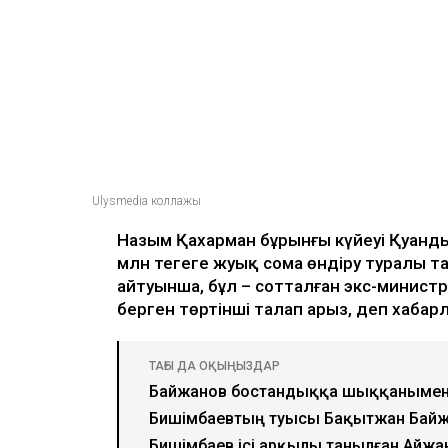
Ulysmedia коллажы
Назым Қахарман бұрынғы күйеуі Қуанды
млн теңгеге жуық сома өндіру туралы та
айтуынша, бұл – сотталған экс-министрд
берген төртінші талап арыз, деп хаба
ТАҒЫ ДА ОҚЫҢЫЗДАР
Байжанов бостандыққа шыққанымен
Бишімбаевтың туысы Бақытжан Бай
Бишімбаев ісі арқылы танылған Айжа