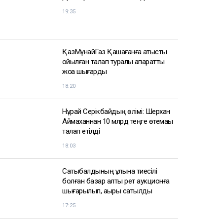
19:35
ҚазМұнайГаз Қашағанға қатысты
қойылған талап туралы ақпаратты
жоққа шығарды
18:20
Нұрай Серікбайдың өлімі: Шерхан
Аймаханнан 10 млрд теңге өтемақы
талап етілді
18:03
Сатыбалдының ұлына тиесілі
болған базар алты рет аукционға
шығарылып, ақыры сатылды
17:25