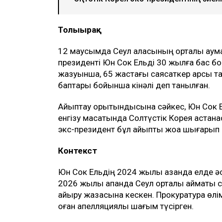
Толығырақ
12 маусымда Сеул қаласының орталық аум
президенті Юн Сок Ельді 30 жылға бас бо
жазуынша, 65 жастағы саясаткер қарсы та
баптары бойынша кінәлі деп танылған.
Айыптау қорытындысына сәйкес, Юн Сок Е
енгізу мақсатында Солтүстік Корея астана
экс-президент бұл айыпты жоққа шығарып
Контекст
Юн Сок Ельдің 2024 жылы қазанда елде әск
2026 жылы ақпанда Сеул орталық аймақты
айыру жазасына кескен. Прокуратура өлім
оған апелляциялық шағым түсірген.