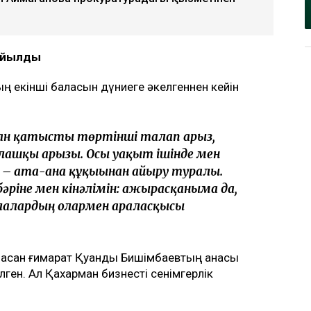
қойылды
 екінші баласын дүниеге әкелгеннен кейін
маған қатысты төртінші талап арыз,
алғашқы арызы. Осы уақыт ішінде мен
л – ата-ана құқығынан айыру туралы.
бәріне мен кінәлімін: ажырасқаныма да,
алалардың олармен араласқысы
асқан ғимарат Қуандық Бишімбаевтың анасы
ен. Ал Қахарман бизнесті сенімгерлік