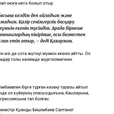
лап қоюға негіз болып отыр.
басына келдім деп ойладым және
мадым. Қазір сенімгерлік басқару
мкін екенін түсіндім. Арада бірнеше
оюшылардың пікірінше, осы бизнестен
ап етіп отыр, – деді Қахарман.
өзі де сотқа жүгінуі мүмкін екенін айтты. Ол
емдер толық көлемде жүргізілмегенін
мбаевпен бірге тұрған кезеңі туралы айтып
інде ол күйеуінің опасыздығына, бақылауына,
грессиясына тап болған.
министрі Қуандық Бишімбаев Салтанат