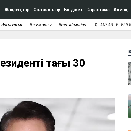
Жаңалықтар
Сол жағалау
Бюджет
Сараптама
Аймақ
адағы соғыс
#жемқорлық
#тағайындау
$
467.48
€
539.
Қ
резиденті тағы 30