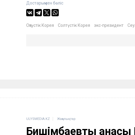
Достарыңмен бөліс
Оңтүстік Корея
Солтүстік Корея
экс-президент
Сеу
ULYSMEDIA.KZ
Жаңалықтар
Бишімбаевтың анасы