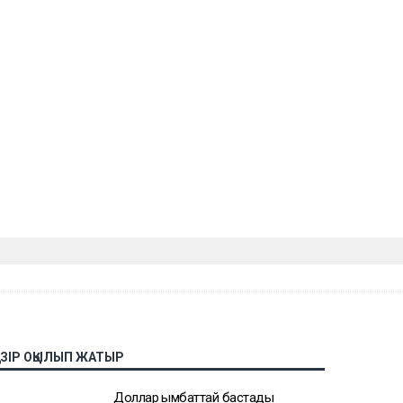
АЗІР ОҚЫЛЫП ЖАТЫР
Доллар қымбаттай бастады