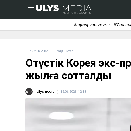
#қаңтар қақтығысы
#Украин
ULYSMEDIA.KZ
Жаңалықтар
Оңтүстік Корея экс-п
жылға сотталды
Ulysmedia
12.06.2026, 12:13