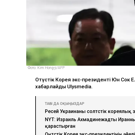
Фото: Kim Hong-ji/AFP
Оңтүстік Корея экс-президенті Юн Сок 
хабарлайды Ulysmedia.
ТАҒЫ ДА ОҚЫҢЫЗДАР
Ресей Украинаны cолтүстік кореялы
NYT: Израиль Ахмадинежадты Иранн
қарастырған
Оңтүстік Корея экс-президентінің әйе