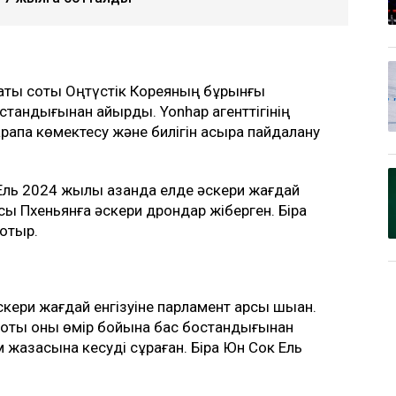
ақтық соты Оңтүстік Кореяның бұрынғы
стандығынан айырды. Yonhap агенттігінің
рапқа көмектесу және билігін асыра пайдалану
ль 2024 жылы қазанда елде әскери жағдай
сы Пхеньянға әскери дрондар жіберген. Бірақ
 отыр.
ери жағдай енгізуіне парламент қарсы шыққан.
қ соты оны өмір бойына бас бостандығынан
 жазасына кесуді сұраған. Бірақ Юн Сок Ель