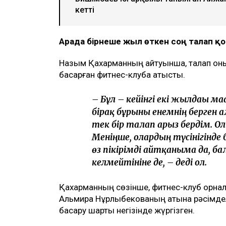
кетті
Арада бірнеше жыл өткен соң талап 
Назым Қахарманның айтуынша, талап оның
басқарған фитнес-клубқа қатысты.
– Бұл – кейінгі екі жылдағы 
бірақ бұрынғы енемнің берген 
тек бір талап арыз бердім. О
Меніңше, олардың түсінігінде 
өз пікірімді айтқаныма да, б
келмейтініне де, – деді ол.
Қахарманның сөзінше, фитнес-клуб орнал
Альмира Нұрлыбекованың атына рәсімделг
басқару шарты негізінде жүргізген.