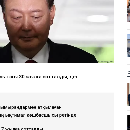
Ель тағы 30 жылға сотталды, деп
қ зымырандармен атқылаған
ың ықтимал көшбасшысы ретінде
лі 7 жылға сотталды