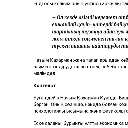
Енді осы келісім оның үстінен қаржылық та
– Ол кезде өзімді керемет от
ешқандай қауіп-қатерді байқа
шартының тұзаққа айналуы мү
жыл өткен соң менен талап қ
түскен ақшаны қайтаруды тал
Назым Қахарман жаңа талап арыздан кейін 
алимент өндіруді талап етпек, себебі төл
мәлімдеді.
Контекст
Бұған дейін Назым Қахарман Қуандық Биші
берген. Оның сөзінше, некеде болған кез
психологиялық қысымына және физикалық а
Еске салайық, бұрынғы ұлттық экономика 