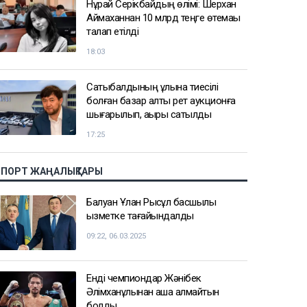
Нұрай Серікбайдың өлімі: Шерхан
Аймаханнан 10 млрд теңге өтемақы
талап етілді
18:03
Сатыбалдының ұлына тиесілі
болған базар алты рет аукционға
шығарылып, ақыры сатылды
17:25
СПОРТ ЖАҢАЛЫҚТАРЫ
Балуан Ұлан Рысқұл басшылық
қызметке тағайындалды
09:22, 06.03.2025
Енді чемпиондар Жәнібек
Әлімханұлынан қаша алмайтын
болды