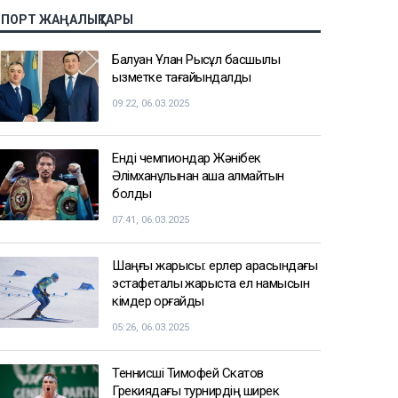
СПОРТ ЖАҢАЛЫҚТАРЫ
Балуан Ұлан Рысқұл басшылық
қызметке тағайындалды
09:22, 06.03.2025
Енді чемпиондар Жәнібек
Әлімханұлынан қаша алмайтын
болды
07:41, 06.03.2025
Шаңғы жарысы: ерлер арасындағы
эстафеталық жарыста ел намысын
кімдер қорғайды
05:26, 06.03.2025
Теннисші Тимофей Скатов
Грекиядағы турнирдің ширек