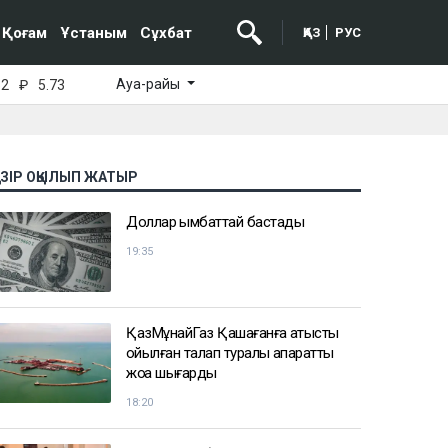
Қоғам
Ұстаным
Сұхбат
ҚАЗ
РУС
Ауа-райы
52
₽
5.73
АЗІР ОҚЫЛЫП ЖАТЫР
Доллар қымбаттай бастады
19:35
ҚазМұнайГаз Қашағанға қатысты
қойылған талап туралы ақпаратты
жоққа шығарды
18:20