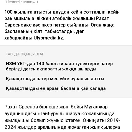
Ulysmedia коллажы
100 жылқыға қатысты даудан кейін сотталып, кейін
рақымшылыққа іліккен ақтөбелік жылқышы Рахат
Сәрсеновке кәсіпкер пәтер сыйлады. Оған жаңа
баспананың кілті табысталды, деп
хабарлайды
Ulysmedia.kz
.
ТАҒЫ ДА ОҚЫҢЫЗДАР
НЗМ ҰБТ-дан 140 балл жинаған түлектерге пәтер
берілді деген ақпаратты жоққа шығарды
Қазақстанда пәтер мен үйге сұраныс артты
Қазақстандағы ең арзан баспана қай қалада
Рахат Сәрсенов бірнеше жыл бойы Мұғалжар
ауданындағы «Тайбурыл» шаруа қожалығында
жылқышы болып жұмыс істеген. Оның аты 2019-
2024 жылдар аралығында жоғалған жылқыларға