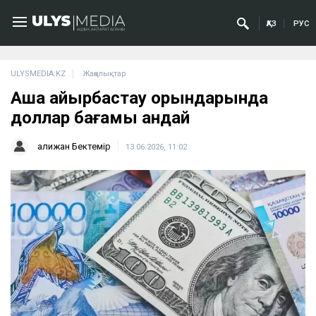
ҚАЗ
РУС
ULYSMEDIA.KZ
Жаңалықтар
Ақша айырбастау орындарында
доллар бағамы қандай
Қалижан Бектемір
13.06.2026, 11:02