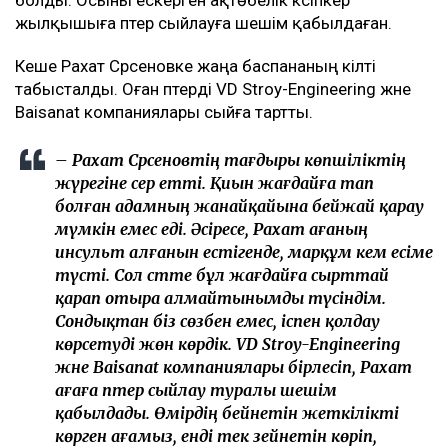
жылқышыға пәтер сыйлауға шешім қабылдаған.
Кеше Рахат Сәрсеновке жаңа баспананың кілті
табысталды. Оған пәтерді VD Stroy-Engineering және
Baisanat компаниялары сыйға тартты.
– Рахат Сәрсеновтің тағдыры көпшіліктің
жүрегіне әсер етті. Қиын жағдайға тап
болған адамның жанайқайына бейжай қарау
мүмкін емес еді. Әсіресе, Рахат ағаның
инсульт алғанын естігенде, марқұм әкем есіме
түсті. Сол сәтте бұл жағдайға сырттай
қарап отыра алмайтынымды түсіндім.
Сондықтан біз сөзбен емес, іспен қолдау
көрсетуді жөн көрдік. VD Stroy-Engineering
және Baisanat компаниялары бірлесіп, Рахат
ағаға пәтер сыйлау туралы шешім
қабылдады. Өмірдің бейнетін жеткілікті
көрген ағамыз, енді тек зейнетін көріп,