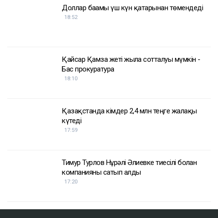
Доллар бағамы үш күн қатарынан төмендеді
18:52
Қайсар Қамза жеті жылға сотталуы мүмкін -
Бас прокуратура
18:10
Қазақстанда кімдер 2,4 млн теңге жалақы
күтеді
17:59
Тимур Турлов Нұрәлі Әлиевке тиесілі болған
компанияны сатып алды
17:20