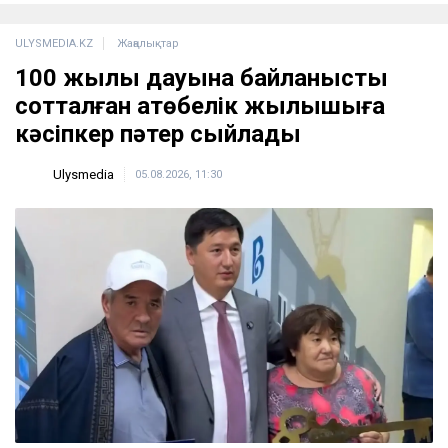
ULYSMEDIA.KZ
Жаңалықтар
100 жылқы дауына байланысты
сотталған ақтөбелік жылқышыға
кәсіпкер пәтер сыйлады
Ulysmedia
05.08.2026, 11:30