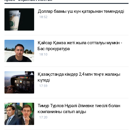
Доллар бағамы үш күн қатарынан төмендеді
18:52
Қайсар Қамза жеті жылға сотталуы мүмкін -
Бас прокуратура
18:10
Қазақстанда кімдер 2,4 млн теңге жалақы
күтеді
17:59
Тимур Турлов Нұрәлі Әлиевке тиесілі болған
компанияны сатып алды
17:20