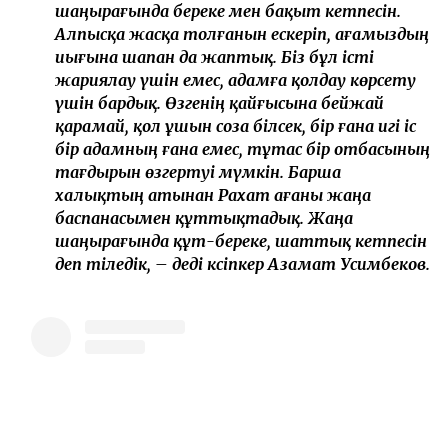
шаңырағында береке мен бақыт кетпесін.
Алпысқа жасқа толғанын ескеріп, ағамыздың
иығына шапан да жаптық. Біз бұл істі
жариялау үшін емес, адамға қолдау көрсету
үшін бардық. Өзгенің қайғысына бейжай
қарамай, қол ұшын соза білсек, бір ғана игі іс
бір адамның ғана емес, тұтас бір отбасының
тағдырын өзгертуі мүмкін. Барша
халықтың атынан Рахат ағаны жаңа
баспанасымен құттықтадық. Жаңа
шаңырағында құт-береке, шаттық кетпесін
деп тіледік, – деді кәсіпкер Азамат Усимбеков.