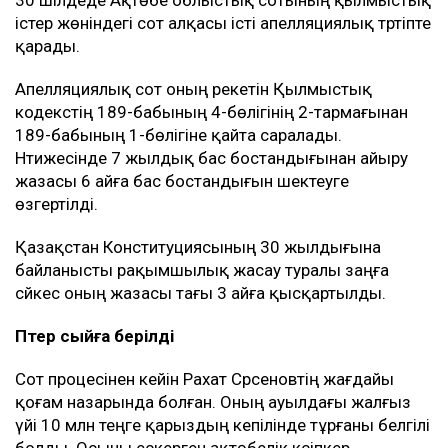
істер жөніндегі сот алқасы істі апелляциялық тәртіпте
қарады.
Апелляциялық сот оның әрекетін Қылмыстық
кодекстің 189-бабының 4-бөлігінің 2-тармағынан
189-бабының 1-бөлігіне қайта саралады.
Нәтижесінде 7 жылдық бас бостандығынан айыру
жазасы 6 айға бас бостандығын шектеуге
өзгертілді.
Қазақстан Конституциясының 30 жылдығына
байланысты рақымшылық жасау туралы заңға
сәйкес оның жазасы тағы 3 айға қысқартылды.
Пәтер сыйға берілді
Сот процесінен кейін Рахат Сәрсеновтің жағдайы
қоғам назарында болған. Оның ауылдағы жалғыз
үйі 10 млн теңге қарыздың кепілінде тұрғаны белгілі
болды. Осыны ескерген ақтөбелік кәсіпкер