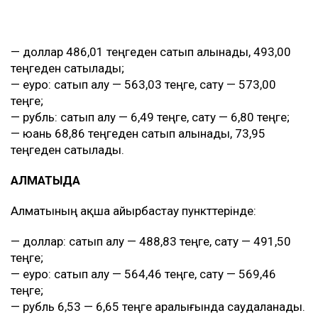
— доллар 486,01 теңгеден сатып алынады, 493,00
теңгеден сатылады;
— еуро: сатып алу — 563,03 теңге, сату — 573,00
теңге;
— рубль: сатып алу — 6,49 теңге, сату — 6,80 теңге;
— юань 68,86 теңгеден сатып алынады, 73,95
теңгеден сатылады.
АЛМАТЫДА
Алматының ақша айырбастау пункттерінде:
— доллар: сатып алу — 488,83 теңге, сату — 491,50
теңге;
— еуро: сатып алу — 564,46 теңге, сату — 569,46
теңге;
— рубль 6,53 — 6,65 теңге аралығында саудаланады.