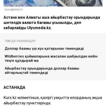
ашық дереккөз
Астана мен Алматы ақша айырбастау орындарында
шетелдік валюта бағамы ұсынылды, деп
хабарлайды Ulysmedia.kz.
ТАҒЫ ДА ОҚЫҢЫЗДАР
Доллар бағамы үш күн қатарынан төмендеді
Wildberries қоймаларына жасалған шабуылдан кейін
теңге құлдырай ма
Айырбастау орындарында доллар бағамы
айтарлықтай төмендеді
АСТАНАДА
Kurs.kz мәліметінше, қазіргі уақытта елорданың ақша
айырбастау пункттерінде: