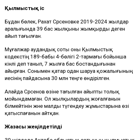
Қылмыстық іс
Бұдан бөлек, Рахат Сәрсеновке 2019-2024 жылдар
аралығында 39 бас жылқыны жымқырды деген
айып тағылған.
Мұғалжар аудандық соты оны Қылмыстық
кодекстің 189-бабы 4-бөлігі 2-тармағы бойынша
кінәлі деп танып, 7 жылға бас бостандығынан
айырған. Сонымен қатар одан шаруа қожалығының
иесінің пайдасына 30 млн теңге өндірілген.
Алайда Сәрсенов өзіне тағылған айыпты толық
мойындамаған. Ол жылқылардың жоғалғанын
білмейтінін және малды түгендеу жұмыстарына өзі
қатыспағанын айтқан.
Жазасы жеңілдетілді
30 шілдеде Ақтөбе облыстық сотының қылмыстық