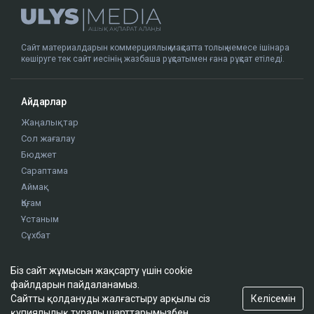
Сайт материалдарын коммерциялық мақсатта толық немесе ішінара
көшіруге тек сайт иесінің жазбаша рұқсатымен ғана рұқсат етіледі.
Айдарлар
Жаңалықтар
Сол жағалау
Бюджет
Сараптама
Аймақ
Қоғам
Ұстаным
Сұхбат
Біз сайт жұмысын жақсарту үшін cookie
Редакция
файлдарын пайдаланамыз.
Жоба туралы
Келісемін
Сайтты қолдануды жалғастыру арқылы сіз
құпиялылық туралы шарттарымызбен
Сайт ережелері