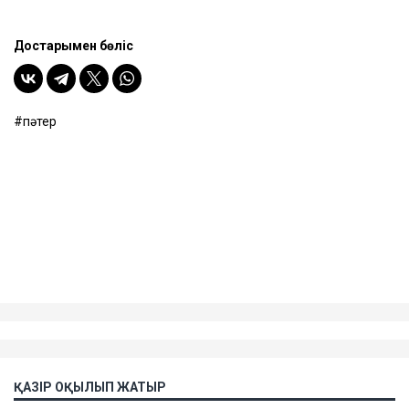
Достарыңмен бөліс
пәтер
ҚАЗІР ОҚЫЛЫП ЖАТЫР