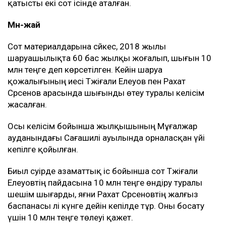
қатысты екі сот ісінде аталған.
Мән-жай
Сот материалдарына сәйкес, 2018 жылы
шаруашылықта 60 бас жылқы жоғалып, шығын 10
млн теңге деп көрсетілген. Кейін шаруа
қожалығының иесі Тәжіғали Елеуов пен Рахат
Сәрсенов арасында шығынды өтеу туралы келісім
жасалған.
Осы келісім бойынша жылқышының Мұғалжар
ауданындағы Сағашилі ауылында орналасқан үйі
кепілге қойылған.
Биыл сәуірде азаматтық іс бойынша сот Тәжіғали
Елеуовтің пайдасына 10 млн теңге өндіру туралы
шешім шығарды, яғни Рахат Сәрсеновтің жалғыз
баспанасы әлі күнге дейін кепілде тұр. Оны босату
үшін 10 млн теңге төлеуі қажет.