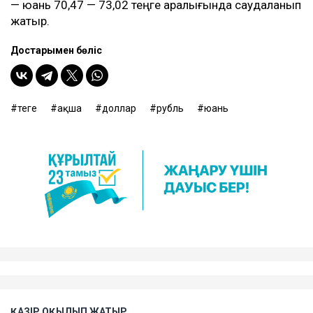
— юань 70,47 — 73,02 теңге аралығында саудаланып
жатыр.
Достарыңмен бөліс
теңге
ақша
доллар
рубль
юань
ҚАЗІР ОҚЫЛЫП ЖАТЫР