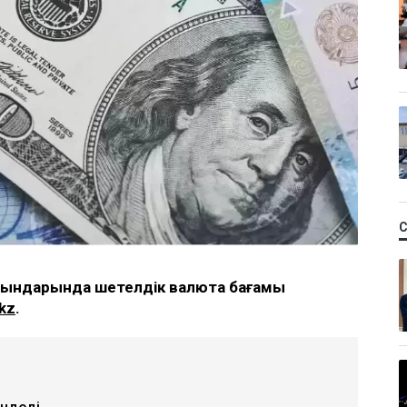
орындарында шетелдік валюта бағамы
kz
.