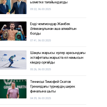
18:03
Сатыбалдының ұлына тиесілі
болған базар алты рет аукционға
шығарылып, ақыры сатылды
17:25
СПОРТ ЖАҢАЛЫҚТАРЫ
Балуан Ұлан Рысқұл басшылық
қызметке тағайындалды
09:22, 06.03.2025
Енді чемпиондар Жәнібек
Әлімханұлынан қаша алмайтын
болды
07:41, 06.03.2025