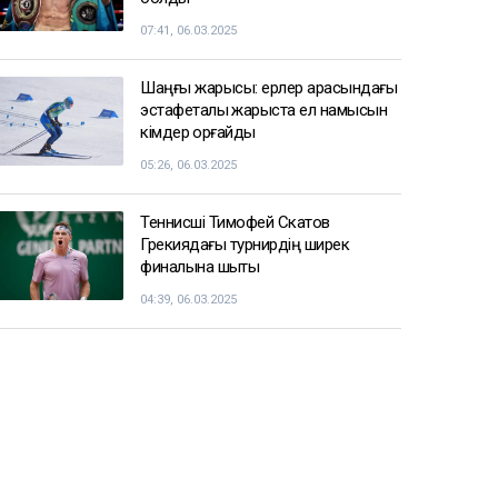
07:41, 06.03.2025
Шаңғы жарысы: ерлер арасындағы
эстафеталық жарыста ел намысын
кімдер қорғайды
05:26, 06.03.2025
Теннисші Тимофей Скатов
Грекиядағы турнирдің ширек
финалына шықты
04:39, 06.03.2025