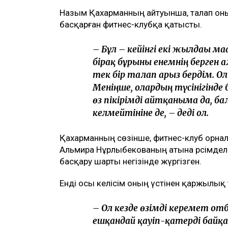
бұл – сотталған экс-министрдің отбасы
төртінші талап арыз, деп хабарлайды
U
ТАҒЫ ДА ОҚЫҢЫЗДАР
Байжанов бостандыққа шыққанымен, ал
Бишімбаевтың туысы Бақытжан Байжан
Бишімбаев ісі арқылы танылған Айжан
Арада бірнеше жыл өткен соң талап қ
Назым Қахарманның айтуынша, талап оның
басқарған фитнес-клубқа қатысты.
– Бұл – кейінгі екі жылдағы 
бірақ бұрынғы енемнің берген 
тек бір талап арыз бердім. О
Меніңше, олардың түсінігінде 