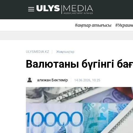
#қаңтар қақтығысы
#Украин
ULYSMEDIA.KZ
Жаңалықтар
Валютаның бүгінгі б
Қалижан Бектемір
14.06.2026, 10:25