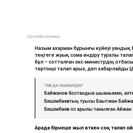
Ulysmedia коллажы
Назым Қахарман бұрынғы күйеуі Қуанды
теңгеге жуық сома өндіру туралы тала