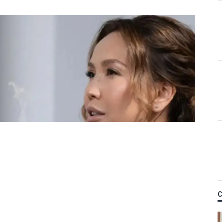
Қ
 Назым Қахарманнан
ті