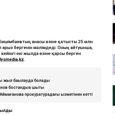
қ Бишімбаевтың анасы өзіне қатысты 25 млн
п арыз бергенін мәлімдеді. Оның айтуынша,