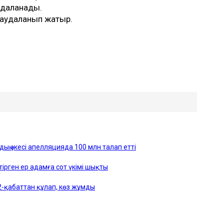
удаланады.
саудаланып жатыр.