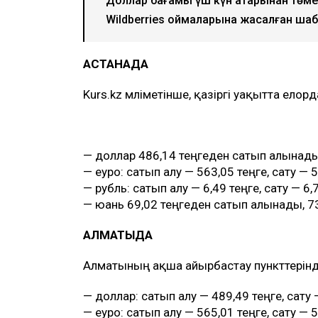
Доллар бағамы үш күн қатарынан төм
Wildberries қоймаларына жасалған шаб
АСТАНАДА
Kurs.kz мәліметінше, қазіргі уақытта ело
— доллар 486,14 теңгеден сатып алынады
— еуро: сатып алу — 563,05 теңге, сату — 5
— рубль: сатып алу — 6,49 теңге, сату — 6,
— юань 69,02 теңгеден сатып алынады, 7
АЛМАТЫДА
Алматының ақша айырбастау пункттерінд
— доллар: сатып алу — 489,49 теңге, сату 
— еуро: сатып алу — 565,01 теңге, сату — 5