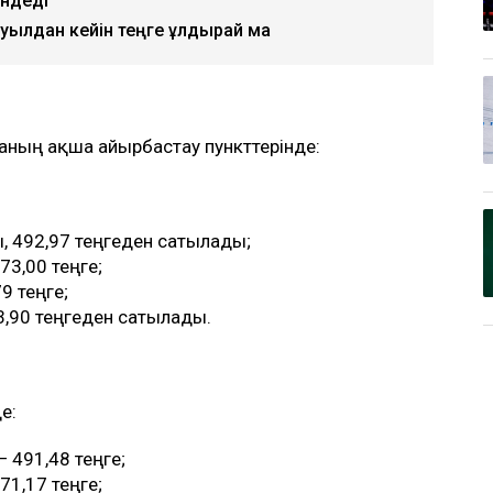
ендеді
уылдан кейін теңге құлдырай ма
рданың ақша айырбастау пункттерінде:
, 492,97 теңгеден сатылады;
73,00 теңге;
79 теңге;
3,90 теңгеден сатылады.
е:
— 491,48 теңге;
71,17 теңге;