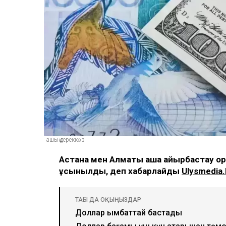
ашық дереккөз
Астана мен Алматы ақша айырбастау 
ұсынылды, деп хабарлайды
Ulysmedia.
ТАҒЫ ДА ОҚЫҢЫЗДАР
Доллар қымбаттай бастады