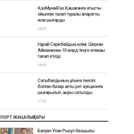
АЗІР ОҚЫЛЫП ЖАТЫР
Доллар қымбаттай бастады
19:35
ҚазМұнайГаз Қашағанға қатысты
қойылған талап туралы ақпаратты
жоққа шығарды
18:20
Нұрай Серікбайдың өлімі: Шерхан
Аймаханнан 10 млрд теңге өтемақы
талап етілді