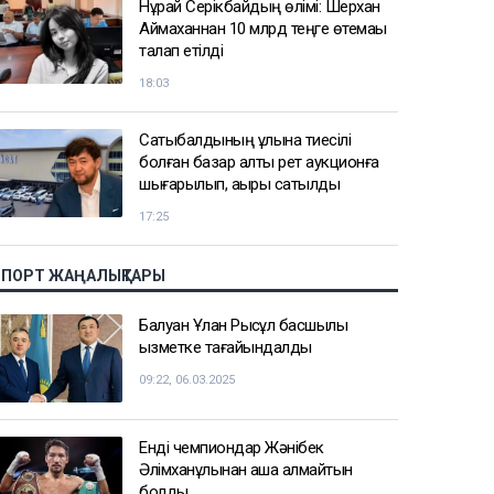
Нұрай Серікбайдың өлімі: Шерхан
Аймаханнан 10 млрд теңге өтемақы
талап етілді
18:03
Сатыбалдының ұлына тиесілі
болған базар алты рет аукционға
шығарылып, ақыры сатылды
17:25
СПОРТ ЖАҢАЛЫҚТАРЫ
Балуан Ұлан Рысқұл басшылық
қызметке тағайындалды
09:22, 06.03.2025
Енді чемпиондар Жәнібек
Әлімханұлынан қаша алмайтын
болды