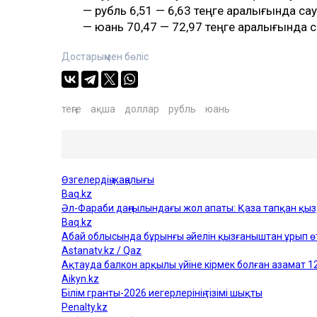
— рубль 6,51 — 6,63 теңге аралығында са
— юань 70,47 — 72,97 теңге аралығында 
Достарыңмен бөліс
теңге
ақша
доллар
рубль
юань