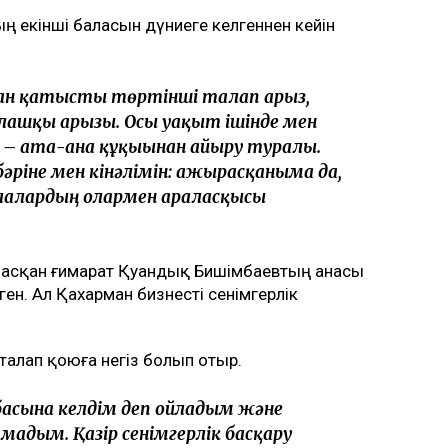
 кейінгі екі жылда өзіне қарсы берген
lysmedia.kz
.
ты жыл бақылауда болады
ов бостандыққа шықты
 Аймағанова прокуратурадағы қызметінен кетті
ойылды
 екінші баласын дүниеге әкелгеннен кейін
маған қатысты төртінші талап арыз,
алғашқы арызы. Осы уақыт ішінде мен
л – ата-ана құқығынан айыру туралы.
бәріне мен кінәлімін: ажырасқаныма да,