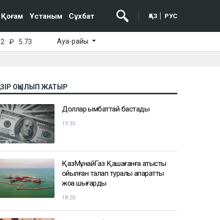
Қоғам
Ұстаным
Сұхбат
ҚАЗ
РУС
Ауа-райы
52
₽
5.73
АЗІР ОҚЫЛЫП ЖАТЫР
Доллар қымбаттай бастады
19:35
ҚазМұнайГаз Қашағанға қатысты
қойылған талап туралы ақпаратты
жоққа шығарды
18:20