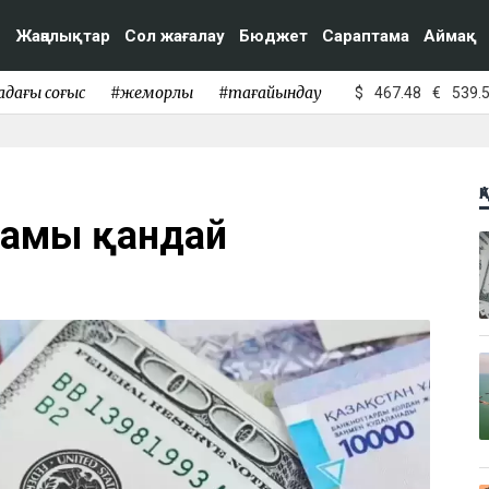
Жаңалықтар
Сол жағалау
Бюджет
Сараптама
Аймақ
адағы соғыс
#жемқорлық
#тағайындау
$
467.48
€
539.
Қ
ағамы қандай