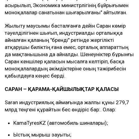
асырылып, Экономика министрлігінің бұйрығымен
моноқалалар санатынан шығарылғаны" айтылған.
Жылыту маусымы басталғанға дейін Саран көмір
тәуелділігінен шығып, индустриалды орталыққа
айналған қаланың "бренді" ретінде жергілікті
атқарушы биліктің ғана емес, орталық аппараттың
да мақтанышына да айналды. Шенеуніктер бұрынғы
Саран кеншілер қаласын мысалға келтіріп, басқа
моноқалалардың әкімдіктеріне оның тәжірибесін
қабылдауға кеңес берді.
САРАН – ҚАРАМА-ҚАЙШЫЛЫҚТАР ҚАЛАСЫ
Saran индустриялық аймағында жалпы құны 279,7
млрд теңгені құрайтын бес өндіріс бар:. Олар:
KamaTyresKZ (автомобиль шиналары);
Ыстық мырыш зауыты;