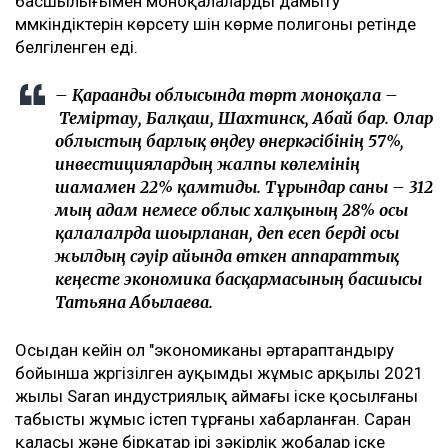
басшылығымен моноқалаларды дамыту
мүмкіндіктерін көрсету үшін көрме полигоны ретінде
белгіленген еді.
– Қарағанды облысында төрт моноқала –
Теміртау, Балқаш, Шахтинск, Абай бар. Олар
облыстың барлық өңдеу өнеркәсібінің 57%,
инвестициялардың жалпы көлемінің
шамамен 22% қамтиды. Тұрғындар саны – 312
мың адам немесе облыс халқының 28% осы
қалалалрда шоғырланған, деп есеп берді осы
жылдың сәуір айында өткен аппараттық
кеңесте экономика басқармасының басшысы
Татьяна Абылаева.
Осыдан кейін ол "экономиканы әртараптандыру
бойынша жүргізілген ауқымды жұмыс арқылы 2021
жылы Saran индустриялық аймағы іске қосылғаны
табысты жұмыс істеп тұрғаны хабарланған. Саран
қаласы және бірқатар ірі зәкірлік жобалар іске