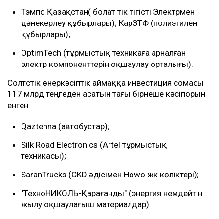
Тэмпо Қазақстан( болат тік тігісті Электрмен
дәнекерлеу құбырлары); КарЗТФ (полиэтилен
құбырлары);
OptimTech (тұрмыстық техникаға арналған
электр компоненттерін оқшаулау орталығы).
Солтүстік өнеркәсіптік аймаққа инвестиция сомасы
117 млрд теңгеден асатын тағы бірнеше кәсіпорын
енген:
Qaztehna (автобустар);
Silk Road Electronics (Artel тұрмыстық
техникасы);
SaranTrucks (CKD әдісімен Howo жүк көліктері);
"ТехноНИКОЛЬ-Қарағанды" (энергия үнемдейтін
жылу оқшаулағыш материалдар).