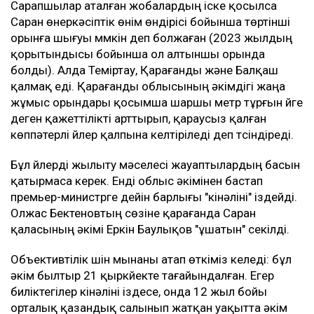
Сарапшылар аталған жобалардың іске қосылса
Саран өнеркәсіптік өнім өндірісі бойынша төртінші
орынға шығуы мүмкін деп болжаған (2023 жылдың
қорытындысы бойынша ол алтыншы орында
болды). Алда Теміртау, Қарағанды және Балқаш
қалмақ еді. Қарағанды облысының әкімдігі жаңа
жұмыс орындары қосымша шаршы метр тұрғын үйге
деген қажеттілікті арттырып, қараусыз қалған
көппәтерлі үйлер қалпына келтіріледі деп түсіндіреді.
Бұл үйлерді жылыту мәселесі жауаптылардың басын
қатырмаса керек. Енді облыс әкімінен бастап
премьер-министрге дейін барлығы "кінәліні" іздейді.
Олжас Бектеновтың сөзіне қарағанда Саран
қаласының әкімі Еркін Баулықов "ұшатын" секілді.
Объективтілік үшін мынаны атап өткіміз келеді: бұл
әкім былтыр 21 қыркүйекте тағайындалған. Егер
биліктегілер кінәліні іздесе, онда 12 жыл бойы
орталық қазандық салынып жатқан уақытта әкім