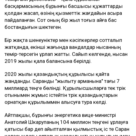
басқармасының бұрынғы басшысы құжаттарды
қолдан жасап, өзінің қызметтік жағдайын асыра
пайдаланған. Сот оның бір жыл тоғыз айға бас
бостандығын шектеген.
Бір жақта шенеуніктер мен кәсіпкерлер сотталып
жатқанда, екінші жағында вандалдар нысанның
темір-терсегін ұрлап жатты. Сайып келгенде, нысан
2019 жылы қала балансына берілді.
2020 жылы қазандықтың құрылысы қайта
жанданды. Саранды "жылыту арманына" тағы 7
миллиард теңге бөлінді. Құрылысшыларға тек түрік
отынымен жұмыс істейтін түрік қазандықтарын
орнатқан құрылыммен алысуға тура келді.
Айтпақшы, бұрынғы энергетика вице-министрі
Анатолий Шкарупаның 104 миллион теңгені ұрлауға
қатысы бар деп айыпталған қылмыстық іс те Саран