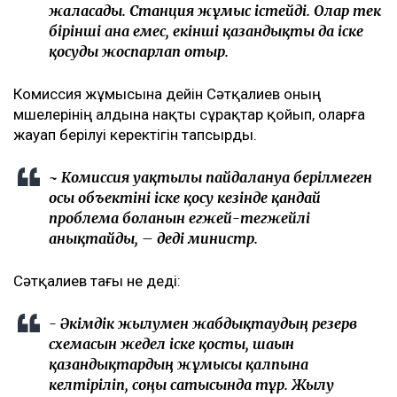
жалғасады. Станция жұмыс істейді. Олар тек
бірінші ғана емес, екінші қазандықты да іске
қосуды жоспарлап отыр.
Комиссия жұмысына дейін Сәтқалиев оның
мүшелерінің алдына нақты сұрақтар қойып, оларға
жауап берілуі керектігін тапсырды.
~ Комиссия уақтылы пайдалануға берілмеген
осы объектіні іске қосу кезінде қандай
проблема болғанын егжей-тегжейлі
анықтайды, – деді министр.
Сәтқалиев тағы не деді:
- Әкімдік жылумен жабдықтаудың резерв
схемасын жедел іске қосты, шағын
қазандықтардың жұмысы қалпына
келтіріліп, соңғы сатысында тұр. Жылу