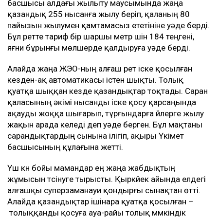
басшысы алдағы жылыту маусымында жаңа
қазандық 255 нысанға жылу беріп, қаланың 80
пайызын жылумен қамтамасыз ететініне уәде берді.
Бұл ретте тариф бір шаршы метр үшін 184 теңгені,
яғни бұрынғы мөлшерде қалдыруға уәде берді.
Алайда жаңа ЖЭО-ның алғаш рет іске қосылған
кезден-ақ автоматикасы істен шықты. Толық
қуатқа шыққан кезде қазандықтар тоқтады. Саран
қаласының әкімі нысанды іске қосу қарсаңында
ақауды жоққа шығарып, тұрғындарға үйлерге жылу
жақын арада келеді деп уәде берген. Бұл мақтаны
сарандықтардың сынына ілігіп, ақыры Үкімет
басшысының құлағына жетті.
Үш күн бойы мамандар ең жаңа жабдықтың
жұмысын түсінуге тырысты. Қыркүйек айында елдегі
алғашқы суперзаманауи қондырғы сынақтан өтті.
Алайда қазандықтар ішінара қуатқа қосылған –
толыққанды қосуға ауа-райы толық мүмкіндік