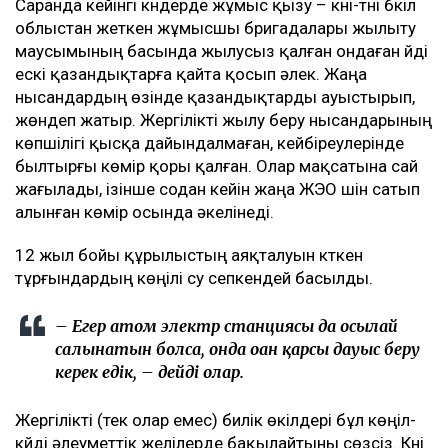
Саранда кейінгі күндерде жұмыс қызу – күні-түні бүкіл
облыстан жеткен жұмысшы бригадалары жылыту
маусымының басында жылусыз қалған ондаған үйді
ескі қазандықтарға қайта қосып әлек. Жаңа
нысандардың өзінде қазандықтарды ауыстырып,
жөндеп жатыр. Жергілікті жылу беру нысандарының
көпшілігі қысқа дайындалмаған, кейбіреулерінде
былтырғы көмір қоры қалған. Олар мақсатына сай
жағылады, ізінше содан кейін жаңа ЖЭО үшін сатып
алынған көмір осында әкелінеді.
12 жыл бойы құрылыстың аяқталуын күткен
тұрғындардың көңілі су сепкендей басылды.
– Егер атом электр станциясы да осылай
салынатын болса, онда оған қарсы дауыс беру
керек едік, – дейді олар.
Жергілікті (тек олар емес) билік өкілдері бұл көңіл-
күйді әлеуметтік желілерде бақылайтыны сөзсіз. Күні