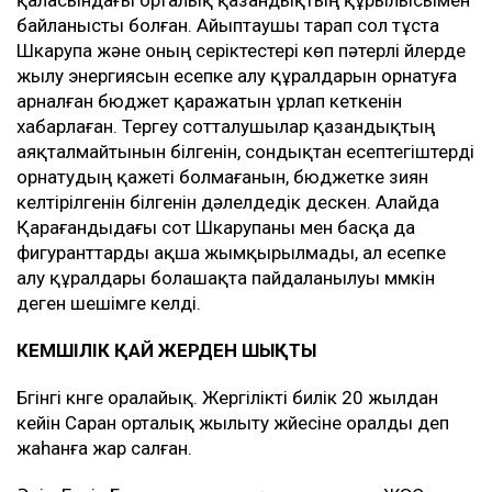
қаласындағы орталық қазандықтың құрылысымен
байланысты болған. Айыптаушы тарап сол тұста
Шкарупа және оның серіктестері көп пәтерлі үйлерде
жылу энергиясын есепке алу құралдарын орнатуға
арналған бюджет қаражатын ұрлап кеткенін
хабарлаған. Тергеу сотталушылар қазандықтың
аяқталмайтынын білгенін, сондықтан есептегіштерді
орнатудың қажеті болмағанын, бюджетке зиян
келтірілгенін білгенін дәлелдедік дескен. Алайда
Қарағандыдағы сот Шкарупаны мен басқа да
фигуранттарды ақша жымқырылмады, ал есепке
алу құралдары болашақта пайдаланылуы мүмкін
деген шешімге келді.
КЕМШІЛІК ҚАЙ ЖЕРДЕН ШЫҚТЫ
Бүгінгі күнге оралайық. Жергілікті билік 20 жылдан
кейін Саран орталық жылыту жүйесіне оралды деп
жаһанға жар салған.