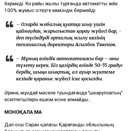
бермеді. Күн райы жылы тұрғанда автоматты жүйе
100% жұмыс істеуге мүмкіндік бермейді.
– Оларда жобалық қуатқа шығу үшін
қайнаудан, жарылыстан қорғау жүйесі бар, -
деп түсіндірді орталық жылу көзінің
техникалық директоры Асылбек Төкенов.
– Мұның өзіндік автоматикасы бар – оны
түзету керек. Біз қазірдің өзінде 50-55 градус
бердік, шыңға шықтық, ал ауыр жүктеме
кезінде қорғаныс жүйесі іске қосылды.
Әрине, мұндай мәселе туындағанда "шкаруповтың"
есептегіштерін ешкім есіне алмайды…
МОНОҚАЛА МА
Дәл осы Саран қаласы Қарағанды облысының