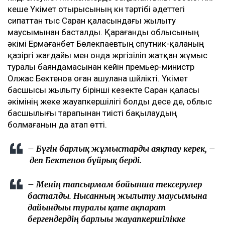
кеше Үкімет отырысының күн тәртібі әдеттегі
сипаттан тыс Саран қаласындағы жылыту
маусымынан басталды. Қарағанды облысының
әкімі Ермағанбет Бөлекпаевтың спутник-қаланың
қазіргі жағдайы мен онда жүргізіліп жатқан жұмыс
туралы баяндамасынан кейін премьер-министр
Олжас Бектенов оған ашулана шүйлікті. Үкімет
басшысы жылыту бірінші кезекте Саран қаласы
әкімінің жеке жауапкершілігі болды десе де, облыс
басшылығы тарапынан тиісті бақылаудың
болмағанын да атап өтті.
– Бүгін барлық жұмыстарды аяқтау керек, –
деп Бектенов бұйрық берді.
– Менің тапсырмам бойынша тексерулер
басталды. Нысанның жылыту маусымына
дайындығы туралы қате ақпарат
бергендердің барлығы жауапкершілікке