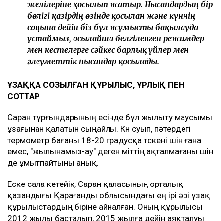
желілеріне қосылып жатыр. Нысандардың бір
бөлігі қазірдің өзінде қосылған және күннің
соңына дейін біз бұл жұмысты бақылауда
ұстаймыз, осылайша белгіленген режимдер
мен кестелерге сәйкес барлық үйлер мен
әлеуметтік нысандар қосылады.
ҰЗАҚҚА СОЗЫЛҒАН ҚҰРЫЛЫС, ҰРЛЫҚ ПЕН
СОТТАР
Саран тұрғындарының есінде бұл жылыту маусымы
ұзағынан қалатын сыңайлы. Күн суып, пәтердегі
термометр бағаны 18-20 градусқа түскені үшін ғана
емес, "жылынамыз-ау" деген үміттің ақталмағаны үшін
де ұмытпайтыны анық.
Еске сала кетейік, Саран қаласының орталық
қазандығы Қарағанды облысындағы ең ірі әрі ұзақ
құрылыстардың біріне айналған. Оның құрылысы
2012 жылы басталып, 2015 жылға дейін аяқталуы