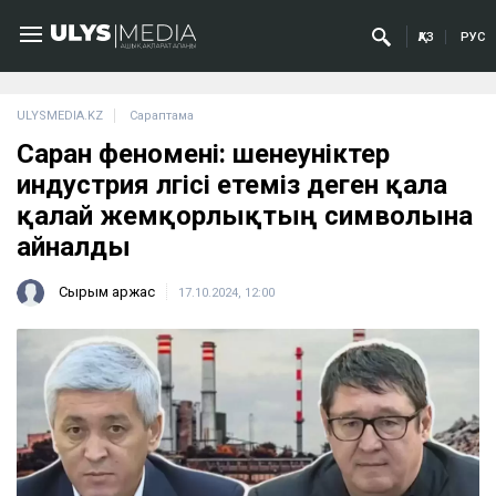
ҚАЗ
РУС
ULYSMEDIA.KZ
Сараптама
Саран феномені: шенеуніктер
индустрия үлгісі етеміз деген қала
қалай жемқорлықтың символына
айналды
Сырым Қаржас
17.10.2024, 12:00