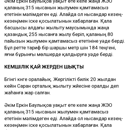
Әкім Еркін Баулықов уақыт өте келе жаңа ЖЭО
қаланың 315 нысанын жылумен қамтамасыз
ететінін мәлімдеген еді. Алайда ол нысандар кезең-
кезеңімен іске қосылатынын хабарлаған. Қала
басшысы алдағы жылыту маусымында жаңа
қазандық 255 нысанға жылу беріп, қаланың 80
пайызын жылумен қамтамасыз ететініне уәде берді.
Бұл ретте тариф бір шаршы метр үшін 184 теңгені,
яғни бұрынғы мөлшерде қалдыруға уәде берді.
КЕМШІЛІК ҚАЙ ЖЕРДЕН ШЫҚТЫ
Бүгінгі күнге оралайық. Жергілікті билік 20 жылдан
кейін Саран орталық жылыту жүйесіне оралды деп
жаһанға жар салған.
Әкім Еркін Баулықов уақыт өте келе жаңа ЖЭО
қаланың 315 нысанын жылумен қамтамасыз
ететінін мәлімдеген еді. Алайда ол нысандар кезең-
кезеңімен іске қосылатынын хабарлаған. Қала