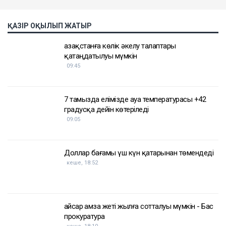
ҚАЗІР ОҚЫЛЫП ЖАТЫР
Қазақстанға көлік әкелу талаптары
қатаңдатылуы мүмкін
09:45
7 тамызда елімізде ауа температурасы +42
градусқа дейін көтеріледі
09:05
Доллар бағамы үш күн қатарынан төмендеді
кеше, 18:52
Қайсар Қамза жеті жылға сотталуы мүмкін - Бас
прокуратура