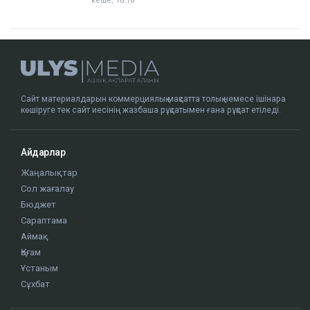
кеше, 18:10
Сайт материалдарын коммерциялық мақсатта толық немесе ішінара
көшіруге тек сайт иесінің жазбаша рұқсатымен ғана рұқсат етіледі.
Айдарлар
Жаңалықтар
Сол жағалау
Бюджет
Сараптама
Аймақ
Қоғам
Ұстаным
Сұхбат