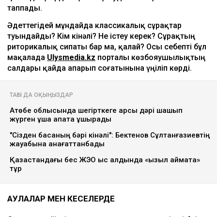
таппады.
Әдеттегідей мұндайда классикалық сұрақтар
туындайды? Кім кінәлі? Не істеу керек? Сұрақтың
риторикалық сипаты бар ма, қалай? Осы себепті бұл
мақалада
Ulysmedia.kz
порталы көзбояушылықтың
салдары қайда апарып соғатынына үңіліп көрді.
ТАҒЫ ДА ОҚЫҢЫЗДАР
Ақтөбе облысында шегірткеге қарсы дәрі шашып
жүрген ұшақ апатқа ұшырады
"Сізден басқаның бәрі кінәлі": Бектенов Сұлтанғазиевтің
жауабына қанағаттанбады
Қазақстандағы бес ЖЭО қыс алдында «қызыл аймақта»
тұр
АУЛАЛАР МЕН КЕҢСЕЛЕРДЕ