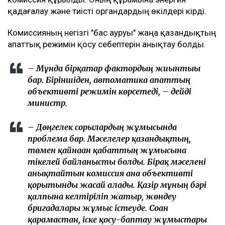
қадағалау және тиісті органдардың өкілдері кірді.
Комиссияның негізгі "бас ауруы" жаңа қазандықтың
апаттық режимін қосу себептерін анықтау болды.
– Мұнда бірқатар фактордың жиынтығы
бар. Біріншіден, автоматика апаттың
объективті режимін көрсетеді, – дейді
министр.
– Дөңгелек сорғылардың жұмысында
проблема бар. Мәселелер қазандықтың,
төмен қайнаған қабаттың жұмысына
тікелей байланысты болды. Бірақ мәселені
анықтайтын комиссия ғана объективті
қорытынды жасай алады. Қазір мұның бәрі
қалпына келтіріліп жатыр, жөндеу
бригадалары жұмыс істеуде. Соған
қарамастан, іске қосу-баптау жұмыстары