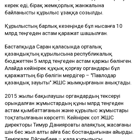
керек еді, бірақ жемқорлық жанжалына
байланысты құрылыс ұзаққа созылды.
Құрылыстың барлық кезеңінде бұл нысанға 10
млрд теңгеден астам қаражат шашылған.
Бастапқыда Саран қаласында орталық
қазандықтың құрылысына республикалық
бюджеттен 5 млрд теңгеден астам қаржы бөлінген.
Алайда кейінірек құқық қорғау органдары бұл
қаражаттың бір бөлігін мердігер – "Павлодар
қазандық зауыты" ЖШС жымқырғанын анықтады.
2015 жылы бақылаушы органдардың тексеруі
орындалған жұмыстардың құны млрд теңгеден
астам қымбаттағанын және құрылыс жұмыстары
тоқтатылғанын көрсетті. Кейінірек сот ЖШС
директоры Тимур Данияровты алаяқтық жасағаны
үшін бес жыл алты айға бас бостандығынан айырды.
Темірғали Дүйсенбаев – қала құрылысы