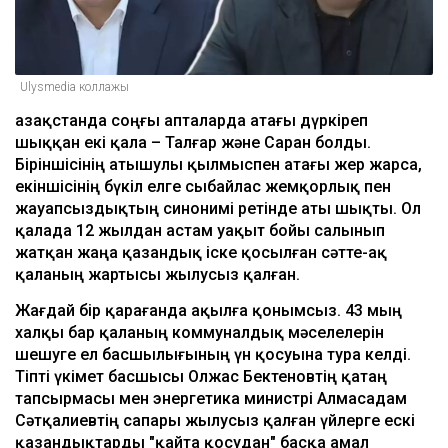
Ulysmedia коллажы
Қазақстанда соңғы апталарда атағы дүркіреп
шыққан екі қала – Талғар және Саран болды.
Біріншісінің атышулы қылмыспен атағы жер жарса,
екіншісінің бүкіл елге сыбайлас жемқорлық пен
жауапсыздықтың синонимі ретінде аты шықты. Ол
қалада 12 жылдан астам уақыт бойы салынып
жатқан жаңа қазандық іске қосылған сәтте-ақ
қаланың жартысы жылусыз қалған.
Жағдай бір қарағанда ақылға қонымсыз. 43 мың
халқы бар қаланың коммуналдық мәселелерін
шешуге ел басшылығының үн қосуына тура келді.
Тіпті үкімет басшысы Олжас Бектеновтің қатаң
тапсырмасы мен энергетика министрі Алмасадам
Сәтқалиевтің сапары жылусыз қалған үйлерге ескі
қазандықтарды "қайта қосудан" басқа амал