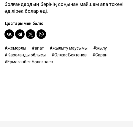
болғандардың бәрінің соңынан майшам ала түскені
әділірек болар еді.
Достарыңмен бөліс
жемқорлық
апат
жылыту маусымы
жылу
Қарағанды облысы
Олжас Бектенов
Саран
Ермағанбет Бөлекпаев