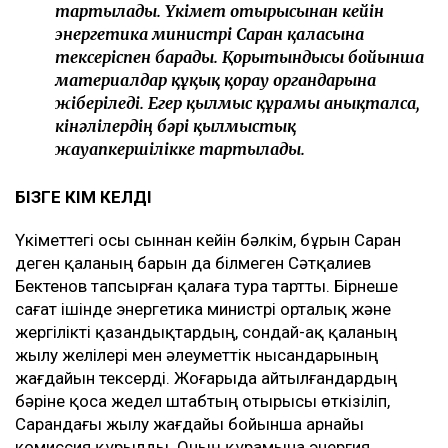
тартылады. Үкімет отырысынан кейін
энергетика министрі Саран қаласына
тексеріспен барады. Қорытындысы бойынша
материалдар құқық қорғау органдарына
жіберіледі. Егер қылмыс құрамы анықталса,
кінәлілердің бәрі қылмыстық
жауапкершілікке тартылады.
БІЗГЕ КІМ КЕЛДІ
Үкіметтегі осы сыннан кейін бәлкім, бұрын Саран
деген қаланың барын да білмеген Сәтқалиев
Бектенов тапсырған қалаға тура тартты. Бірнеше
сағат ішінде энергетика министрі орталық және
жергілікті қазандықтардың, сондай-ақ қаланың
жылу желілері мен әлеуметтік нысандарының
жағдайын тексерді. Жоғарыда айтылғандардың
бәріне қоса жедел штабтың отырысы өткізіліп,
Сарандағы жылу жағдайы бойынша арнайы
комиссия құрылды. Оның құрамына энергия