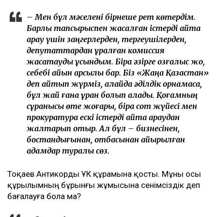
– Мен бұл мәселені бірнеше рет көтердім.
Барлық тапсырыспен жасалған істерді қайта
қарау үшін заңгерлерден, тергеушілерден,
депутаттардан құралған комиссия
жасақтауды ұсындым. Бірақ әзірге қозғалыс жоқ,
себебі айқын қарсылық бар. Біз «Жаңа Қазақстан»
деп айтып жүрміз, алайда әділдік орнамаса,
бұл жай ғана ұран болып қалады. Қоғамның
сұранысы өте жоғары, бірақ сот жүйесі мен
прокуратура ескі істерді қайта қараудан
жалтарып отыр. Ал бұл – бизнесінен,
бостандығынан, отбасынан айырылған
адамдар туралы сөз.
Тоқаев Антикорды ҰҚК құрамына қосты. Мұны осы
құрылымның бұрынғы жұмысына сенімсіздік деп
бағалауға бола ма?