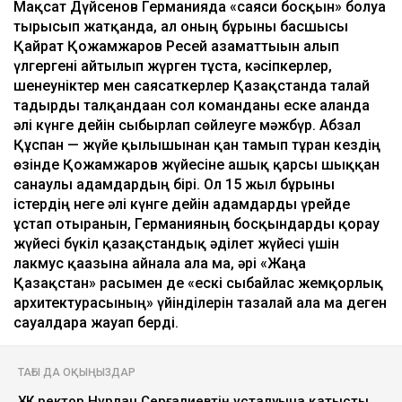
Мақсат Дүйсенов Германияда «саяси босқын» болуға
тырысып жатқанда, ал оның бұрынғы басшысы
Қайрат Қожамжаров Ресей азаматтығын алып
үлгергені айтылып жүрген тұста, кәсіпкерлер,
шенеуніктер мен саясаткерлер Қазақстанда талай
тағдырды талқандаған сол команданы еске алғанда
әлі күнге дейін сыбырлап сөйлеуге мәжбүр. Абзал
Құспан — жүйе қылышынан қан тамып тұрған кездің
өзінде Қожамжаров жүйесіне ашық қарсы шыққан
санаулы адамдардың бірі. Ол 15 жыл бұрынғы
істердің неге әлі күнге дейін адамдарды үрейде
ұстап отырғанын, Германияның босқындарды қорғау
жүйесі бүкіл қазақстандық әділет жүйесі үшін
лакмус қағазына айнала ала ма, әрі «Жаңа
Қазақстан» расымен де «ескі сыбайлас жемқорлық
архитектурасының» үйінділерін тазалай ала ма деген
сауалдарға жауап берді.
ТАҒЫ ДА ОҚЫҢЫЗДАР
ҰҚК ректор Нұрлан Серғалиевтің ұсталуына қатысты