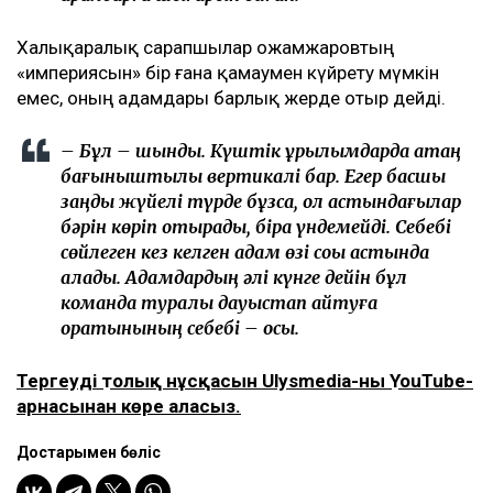
Халықаралық сарапшылар Қожамжаровтың
«империясын» бір ғана қамаумен күйрету мүмкін
емес, оның адамдары барлық жерде отыр дейді.
– Бұл – шындық. Күштік құрылымдарда қатаң
бағыныштылық вертикалі бар. Егер басшы
заңды жүйелі түрде бұзса, қол астындағылар
бәрін көріп отырады, бірақ үндемейді. Себебі
сөйлеген кез келген адам өзі соққы астында
қалады. Адамдардың әлі күнге дейін бұл
команда туралы дауыстап айтуға
қорқатынының себебі – осы.
Тергеудің толық нұсқасын Ulysmedia-ның YouTube-
арнасынан көре аласыз.
Достарыңмен бөліс