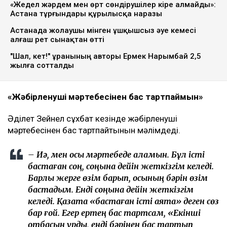
«Жедел жәрдем мен өрт сөндірушілер кіре алмайды»:
Астана тұрғындары құрылысқа наразы
Астанада жолаушы мінген ұшқышсыз әуе кемесі
алғаш рет сынақтан өтті
"Шал, кет!" ұранының авторы Ермек Нарымбай 2,5
жылға сотталды
«Жәбірленуші мәртебесінен бас тартпаймын»
Әділет Зейнел сұхбат кезінде жәбірленуші
мәртебесінен бас тартпайтынын мәлімдеді.
– Иә, мен осы мәртебеде қаламын. Бұл істі
бастаған соң, соңына дейін жеткізгім келеді.
Барлық жерге өзім барып, осының бәрін өзім
бастадым. Енді соңына дейін жеткізгім
келеді. Қазақта «бастаған істі аяқта» деген сөз
бар ғой. Егер ертең бас тартсам, «Екінші
отбасын құрды, енді бәрінен бас тартып