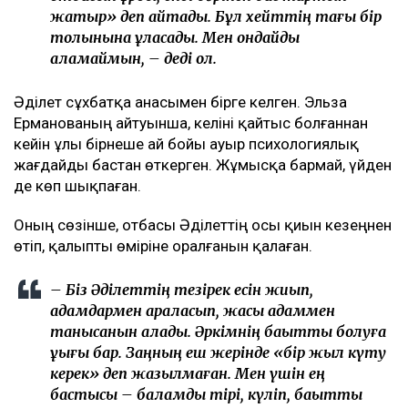
жатыр» деп айтады. Бұл хейттің тағы бір
толқынына ұласады. Мен ондайды
қаламаймын, – деді ол.
Әділет сұхбатқа анасымен бірге келген. Эльза
Ерманованың айтуынша, келіні қайтыс болғаннан
кейін ұлы бірнеше ай бойы ауыр психологиялық
жағдайды бастан өткерген. Жұмысқа бармай, үйден
де көп шықпаған.
Оның сөзінше, отбасы Әділеттің осы қиын кезеңнен
өтіп, қалыпты өміріне оралғанын қалаған.
– Біз Әділеттің тезірек есін жиып,
адамдармен араласып, жақсы адаммен
танысқанын қаладық. Әркімнің бақытты болуға
құқығы бар. Заңның еш жерінде «бір жыл күту
керек» деп жазылмаған. Мен үшін ең
бастысы – баламды тірі, күліп, бақытты