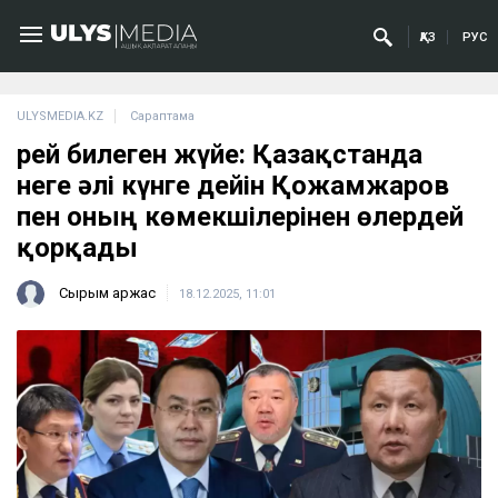
ҚАЗ
РУС
ULYSMEDIA.KZ
Сараптама
Үрей билеген жүйе: Қазақстанда
неге әлі күнге дейін Қожамжаров
пен оның көмекшілерінен өлердей
қорқады
Сырым Қаржас
18.12.2025, 11:01