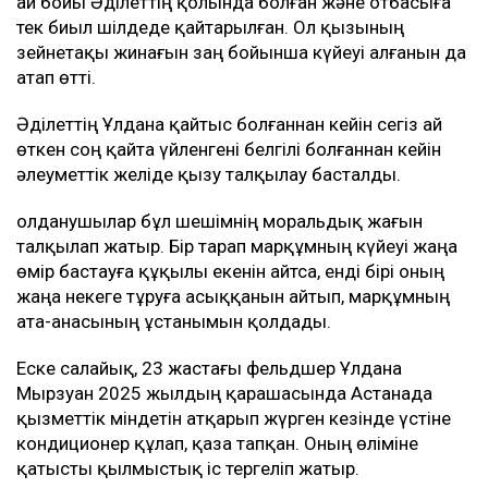
ай бойы Әділеттің қолында болған және отбасыға
тек биыл шілдеде қайтарылған. Ол қызының
зейнетақы жинағын заң бойынша күйеуі алғанын да
атап өтті.
Әділеттің Ұлдана қайтыс болғаннан кейін сегіз ай
өткен соң қайта үйленгені белгілі болғаннан кейін
әлеуметтік желіде қызу талқылау басталды.
Қолданушылар бұл шешімнің моральдық жағын
талқылап жатыр. Бір тарап марқұмның күйеуі жаңа
өмір бастауға құқылы екенін айтса, енді бірі оның
жаңа некеге тұруға асыққанын айтып, марқұмның
ата-анасының ұстанымын қолдады.
Еске салайық, 23 жастағы фельдшер Ұлдана
Мырзуан 2025 жылдың қарашасында Астанада
қызметтік міндетін атқарып жүрген кезінде үстіне
кондиционер құлап, қаза тапқан. Оның өліміне
қатысты қылмыстық іс тергеліп жатыр.