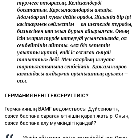
түрмеге отырасың. Келіскендерді
босататын. Қарсыласқандарды қамады.
Адамдар әлі күнге дейін қорқады. Жақында бір ірі
кәсіпкермен сөйлестім – ол шетелде тұрады,
бизнесінен көп жыл бұрын айырылған. Оның
ісін жария түрде көтеруді ұсынғанымда, ол
сенбейтінін айтты: «ел біз кететін
уақытты күтті, енді іс қозғаған сыңай
танытты» деді. Мен олардың жауапқа
тартылатынына сенбеймін. Қожамжаров
командасы қалдырған қорқыныштың ауқымы –
осы.
ГЕРМАНИЯ НЕНІ ТЕКСЕРУІ ТИІС?
Германияның BAMF ведомствосы Дүйсеновтің
саяси баспана сұраған өтінішін қарап жатыр. Оның
саяси баспана алу мүмкіндігі қандай?
– Менің ойымша, оның мүмкіндігі жоқ. Оған