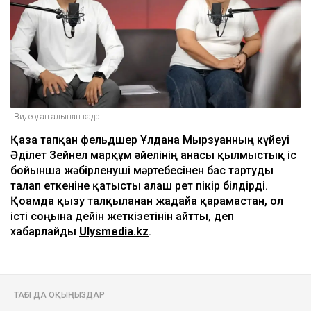
Видеодан алынған кадр
Қаза тапқан фельдшер Ұлдана Мырзуанның күйеуі
Әділет Зейнел марқұм әйелінің анасы қылмыстық іс
бойынша жәбірленуші мәртебесінен бас тартуды
талап еткеніне қатысты алғаш рет пікір білдірді.
Қоғамда қызу талқыланған жағдайға қарамастан, ол
істі соңына дейін жеткізетінін айтты, деп
хабарлайды
Ulysmedia.kz
.
ТАҒЫ ДА ОҚЫҢЫЗДАР