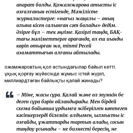
ақпарат болды. Қожамжаровқа қатысты іс
қозғалғанын естігенде, Мәжілісте
журналистерге: «нағыз жаңалық – оның
қолына кісен салынған сәт болады» дедім.
Әзірге бұл – тек әңгіме. Қазіргі таңда, БАҚ-
тағы мәліметтерге қарағанда, ол еш қиындық
көріп отырған жоқ, тіпті Ресей
азаматтығын алғаны айтылады.
Қожамжаровтың қол астындағылар байып кетті.
Құқық қорғау жүйесінде жұмыс істей жүріп,
миллиардтаған байлықты қалай жинады?
– Міне, жақсы сұрақ. Қалай және ол мүмкін бе
деген сұрақ бәрін ойландырады. Мен бірдей
схема бойынша құрдымға жіберілген көптеген
кәсіпкерлерді білемін: алдымен, қылмыстық іс
қозғайды, құжаттарды тартып алады, сосын
таңдау ұсынады – не бизнесті бересің, не