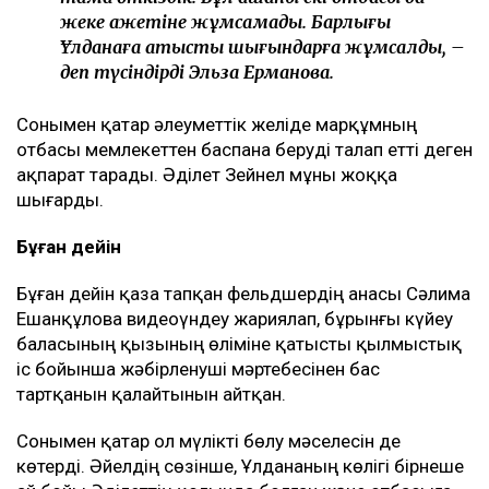
жеке қажетіне жұмсамады. Барлығы
Ұлданаға қатысты шығындарға жұмсалды, –
деп түсіндірді Эльза Ерманова.
Сонымен қатар әлеуметтік желіде марқұмның
отбасы мемлекеттен баспана беруді талап етті деген
ақпарат тарады. Әділет Зейнел мұны жоққа
шығарды.
Бұған дейін
Бұған дейін қаза тапқан фельдшердің анасы Сәлима
Ешанқұлова видеоүндеу жариялап, бұрынғы күйеу
баласының қызының өліміне қатысты қылмыстық
іс бойынша жәбірленуші мәртебесінен бас
тартқанын қалайтынын айтқан.
Сонымен қатар ол мүлікті бөлу мәселесін де
көтерді. Әйелдің сөзінше, Ұлдананың көлігі бірнеше