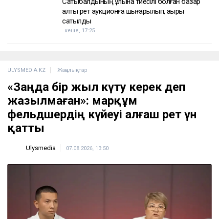
Сатыбалдының ұлына тиесілі болған базар
алты рет аукционға шығарылып, ақыры
сатылды
кеше, 17:25
ULYSMEDIA.KZ
Жаңалықтар
«Заңда бір жыл күту керек деп
жазылмаған»: марқұм
фельдшердің күйеуі алғаш рет үн
қатты
Ulysmedia
07.08.2026, 13:50