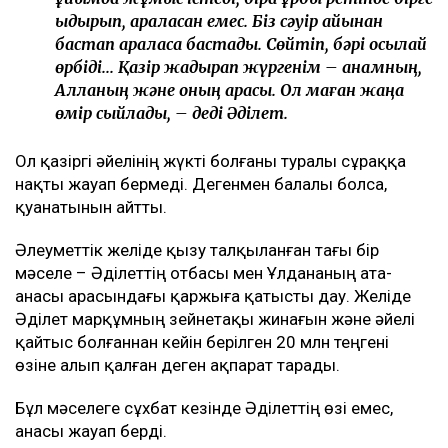
қыдырып, араласқан емес. Біз сәуір айынан
бастап араласа бастадық. Сөйтіп, бәрі осылай
өрбіді... Қазір жадырап жүргенім – анамның,
Алланың және оның арқасы. Ол маған жаңа
өмір сыйлады, – деді Әділет.
Ол қазіргі әйелінің жүкті болғаны туралы сұраққа
нақты жауап бермеді. Дегенмен балалы болса,
қуанатынын айтты.
Әлеуметтік желіде қызу талқыланған тағы бір
мәселе – Әділеттің отбасы мен Ұлдананың ата-
анасы арасындағы қаржыға қатысты дау. Желіде
Әділет марқұмның зейнетақы жинағын және әйелі
қайтыс болғаннан кейін берілген 20 млн теңгені
өзіне алып қалған деген ақпарат тарады.
Бұл мәселеге сұхбат кезінде Әділеттің өзі емес,
анасы жауап берді.