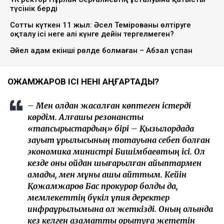
түсінік берді
Сотты күткен 11 жыл: Әсел Темірованы өлтіруге
оқталу ісі неге әлі күнге дейін тергелмеген?
Әйел адам екінші рөлде болмаған – Абзал Құспан
ҚОЖАМЖАРОВ ІСІ НЕНІ АҢҒАРТАДЫ?
– Мен қолдан жасалған көптеген істерді
көрдім. Алғашқы резонансты
«тапсырыстардың» бірі – Қызылордада
зауыт құрылысының тоқтауына себеп болған
экономика министрі Бишімбаевтың ісі. Ол
кезде оны ойдан шығарылған айыптармен
қамады, мен мұны ашық айттым. Кейін
Қожамжаров Бас прокурор болды да,
мемлекеттің бүкіл құпия деректер
инфрақұрылымына қол жеткізді. Оның қолында
кез келген азаматты қорқытуға жететін