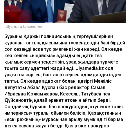
Ulysmedia.kz коллажы
Бұрынғы Қаржы полициясының тергеушілерінен
құралған топтың қысымына түскендердің бәрі бірдей
сол кезеңді еске түсірмегенді жөн көреді. Ол кезде
кез келген «ыңғайсыз» адамды ең қатыгез
қылмыскермен теңестіріп, ұзақ жылдарға түрмеге
тоғыта салу әдеттегі жағдай еді. Ulysmedia.kz сол
уақытты көрген, бастан өткерген адамдарды іздеп
тапты. Ол кезде адвокат болған, қазіргі Мәжіліс
депутаты Абзал Құспан бас редактор Самал
Ибраеваға Қожамжаров, Кексель, Тәтубаев пен
Дүйсеновтің қалай әрекет еткенін айтып берді.
Сондай-ақ бұрынғы бас прокурордың «түнекке толы
империясы» туралы ойымен бөлісіп, Қазақстанның
«ескі режимнің» мұрасынан арылу мүмкіндігі бар ма
деген сауалға жауап берді. Қазір экс-прокурор