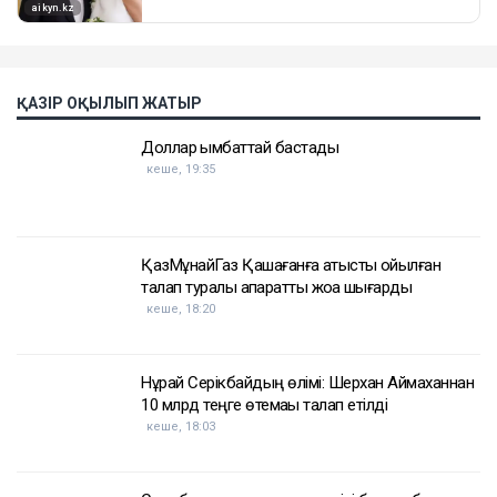
ҚАЗІР ОҚЫЛЫП ЖАТЫР
Доллар қымбаттай бастады
кеше, 19:35
ҚазМұнайГаз Қашағанға қатысты қойылған
талап туралы ақпаратты жоққа шығарды
кеше, 18:20
Нұрай Серікбайдың өлімі: Шерхан Аймаханнан
10 млрд теңге өтемақы талап етілді
кеше, 18:03