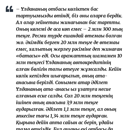
– Ұлдананың отбасы көліктен бас
тартуымызды өтінді, біз оны оларға бердік.
Ал олар зейнетақы жинағынан бас тартты.
Оның көлемі де аса көп емес – 2 млн 300 мың
теңге. Ресми түрде ешқандай өтемақы болған
жоқ. Әкімдік берген 20 млн теңге де өтемақы
емес, халықтың жерлеу рәсіміне деп жинаған
«батасы» еді. Осы қаражаттың шамамен 10
млн теңгесі Ұлдананың автокредитінің
қалған бөлігін толық өтеуге жұмсалды. Кейін
көлік кепілден шығарылып, оның ата-
анасына берілді. Сонымен қатар Әділет
Ұлдананың ата-анасы қыз ұзатуға несие
алғанын еске салды. Сол 20 млн теңгенің
ішінен оның анасына 3,9 млн теңге
аударылған. Әділет 1,1 млн теңге, ал оның
әпкесіне тағы 1,34 млн теңге аударған.
Қырқына дейін апта сайын ас беріп, құдайы
тамақ өткіздік. Бұл ақшаны екі отбасы да