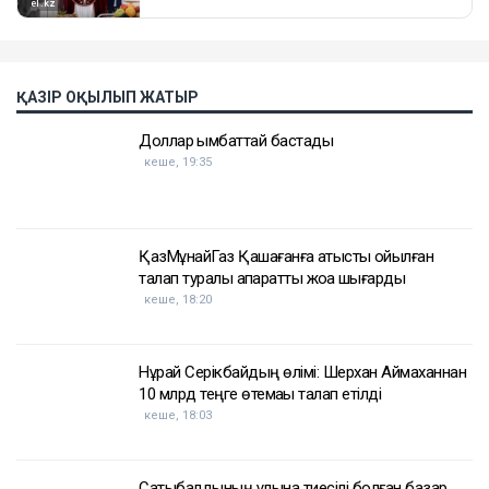
ҚАЗІР ОҚЫЛЫП ЖАТЫР
Доллар қымбаттай бастады
кеше, 19:35
ҚазМұнайГаз Қашағанға қатысты қойылған
талап туралы ақпаратты жоққа шығарды
кеше, 18:20
Нұрай Серікбайдың өлімі: Шерхан Аймаханнан
10 млрд теңге өтемақы талап етілді
кеше, 18:03
Сатыбалдының ұлына тиесілі болған базар