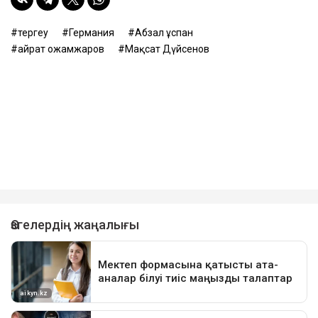
тергеу
Германия
Абзал Құспан
Қайрат Қожамжаров
Мақсат Дүйсенов