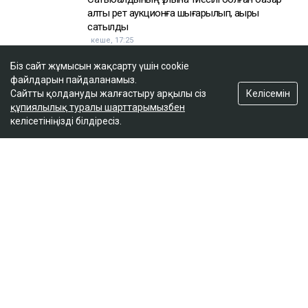
алты рет аукционға шығарылып, ақыры
сатылды
кеше, 17:25
Біз сайт жұмысын жақсарту үшін cookie
файлдарын пайдаланамыз.
Келісемін
Сайтты қолдануды жалғастыру арқылы сіз
құпиялылық туралы шарттарымызбен
келісетініңізді білдіресіз.
Сайт материалдарын коммерциялық мақсатта толық немесе ішінара
көшіруге тек сайт иесінің жазбаша рұқсатымен ғана рұқсат етіледі.
Айдарлар
Жаңалықтар
Сол жағалау
Бюджет
Сараптама
Аймақ
Қоғам
Ұстаным