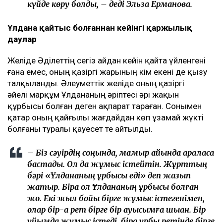
күйде көру болды, – деді Эльза Ерманова.
Ұлдана қайтыс болғаннан кейінгі қаржылық
даулар
Желіде Әділеттің сегіз айдан кейін қайта үйленгені
ғана емес, оның қазіргі жарының кім екені де қызу
талқыланды. Әлеуметтік желіде оның қазіргі
әйелі марқұм Ұлдананың әріптесі әрі жақын
құрбысы болған деген ақпарат тараған. Сонымен
қатар оның қайғылы жағдайдан көп ұзамай жүкті
болғаны туралы қауесет те айтылды.
– Біз сәуірдің соңында, мамыр айында араласа
бастадық. Ол да жұмыс істейтін. Жұрттың
бәрі «Ұлдананың құрбысы еді» деп жазып
жатыр. Бірақ ол Ұлдананың құрбысы болған
жоқ. Екі жыл бойы бірге жұмыс істегенімен,
олар бір-ақ рет бірге бір ауысымға шыққан. Бір
ұйымда жұмыс істеді, бірақ құрбы ретінде бірге