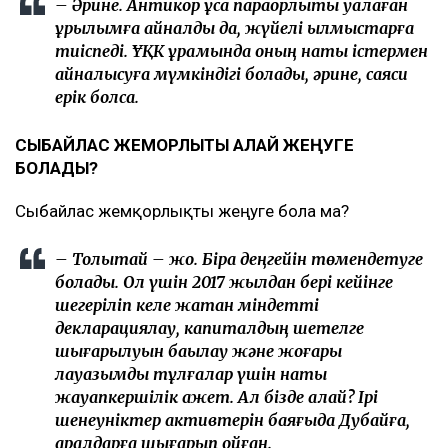
– Әрине. Антикор ұсақ парақорлықты қуалаған
құрылымға айналды да, жүйелі қылмыстарға
тиіспеді. ҰҚК құрамында оның нақты істермен
айналысуға мүмкіндігі болады, әрине, саяси
ерік болса.
СЫБАЙЛАС ЖЕМҚОРЛЫҚТЫ ҚАЛАЙ ЖЕҢУГЕ
БОЛАДЫ?
Сыбайлас жемқорлықты жеңуге бола ма?
– Толықтай – жоқ. Бірақ деңгейін төмендетуге
болады. Ол үшін 2017 жылдан бері кейінге
шегеріліп келе жатқан міндетті
декларациялау, капиталдың шетелге
шығарылуын бақылау және жоғары
лауазымды тұлғалар үшін нақты
жауапкершілік қажет. Ал бізде қалай? Ірі
шенеуніктер активтерін баяғыда Дубайға,
аралдарға шығарып қойған.