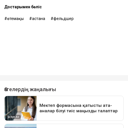
Достарыңмен бөліс
өтемақы
астана
фельдшер