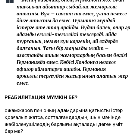
тағылған айыптар сыбайлас жемқорлыққа
қатысты. Бұл – саясат та емес, ұлтқа немесе
дінге қатысты да емес. Германия мұндай
істерге өте қатаң қарайды. Бұдан бөлек, олар әр
қадамды егжей-тегжейлі тексереді: қайда
тұрғанын, немен күн көргенін, қай елдерде
болғанын. Тағы бір маңызды жайт –
қазақстандық қашқын жемқорлардың басым бөлігі
Германияда емес. Көбісі Лондонға немесе
офшор аймақтарға қашады. Германия –
қаржылық тергеуден жасырынып қалатын жер
емес.
РЕАБИЛИТАЦИЯ МҮМКІН БЕ?
Қожамжаров пен оның адамдарына қатысты істер
қозғалып жатса, сотталғандардың, шын мәнінде
жәбірленушілердің барлығы ақталады деген үміт
бар ма?