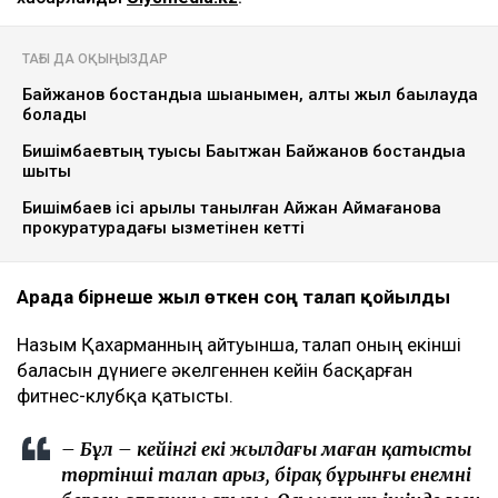
ТАҒЫ ДА ОҚЫҢЫЗДАР
Байжанов бостандыққа шыққанымен, алты жыл бақылауда
болады
Бишімбаевтың туысы Бақытжан Байжанов бостандыққа
шықты
Бишімбаев ісі арқылы танылған Айжан Аймағанова
прокуратурадағы қызметінен кетті
Арада бірнеше жыл өткен соң талап қойылды
Назым Қахарманның айтуынша, талап оның екінші
баласын дүниеге әкелгеннен кейін басқарған
фитнес-клубқа қатысты.
– Бұл – кейінгі екі жылдағы маған қатысты
төртінші талап арыз, бірақ бұрынғы енемнің