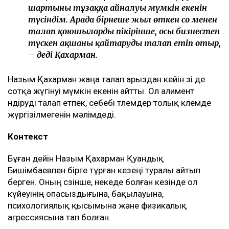
шартының тұзаққа айналуы мүмкін екенін
түсіндім. Арада бірнеше жыл өткен соң менен
талап қоюшылардың пікірінше, осы бизнестен
түскен ақшаны қайтаруды талап етіп отыр,
– деді Қахарман.
Назым Қахарман жаңа талап арыздан кейін өзі де
сотқа жүгінуі мүмкін екенін айтты. Ол алимент
өндіруді талап етпек, себебі төлемдер толық көлемде
жүргізілмегенін мәлімдеді.
Контекст
Бұған дейін Назым Қахарман Қуандық
Бишімбаевпен бірге тұрған кезеңі туралы айтып
берген. Оның сөзінше, некеде болған кезінде ол
күйеуінің опасыздығына, бақылауына,
психологиялық қысымына және физикалық
агрессиясына тап болған.