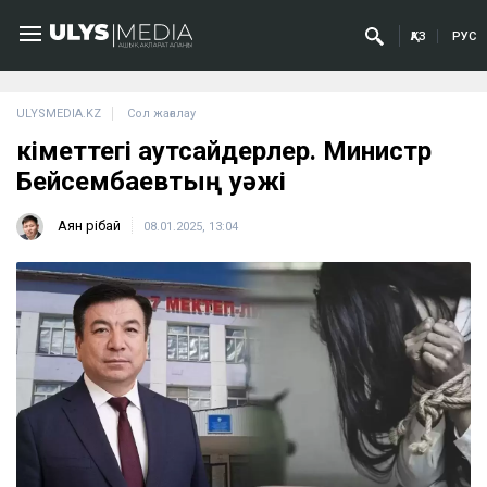
ҚАЗ
РУС
ULYSMEDIA.KZ
Сол жағалау
Үкіметтегі аутсайдерлер. Министр
Бейсембаевтың уәжі
Аян Өрібай
08.01.2025, 13:04