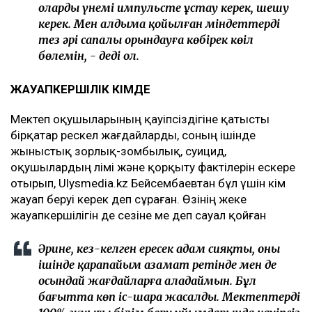
оларды үнемі импульсте ұстау керек, шешу
керек. Мен алдыма қойылған міндеттерді
тез әрі сапалы орындауға көбірек көңіл
бөлемін, - деді ол.
ЖАУАПКЕРШІЛІК КІМДЕ
Мектеп оқушыларының қауіпсіздігіне қатысты
бірқатар өрескел жағдайларды, соның ішінде
жыныстық зорлық-зомбылық, суицид,
оқушылардың өлімі және қорқыту фактілерін ескере
отырып, Ulysmedia.kz Бейсембаевтан бұл үшін кім
жауап беруі керек деп сұраған. Өзінің жеке
жауапкершілігін де сезіне ме деп сауал қойған
Әрине, кез-келген ересек адам сияқты, оның
ішінде қарапайым азамат ретінде мен де
осындай жағдайларға алаңдаймын. Бұл
бағытта көп іс-шара жасалды. Мектептердің