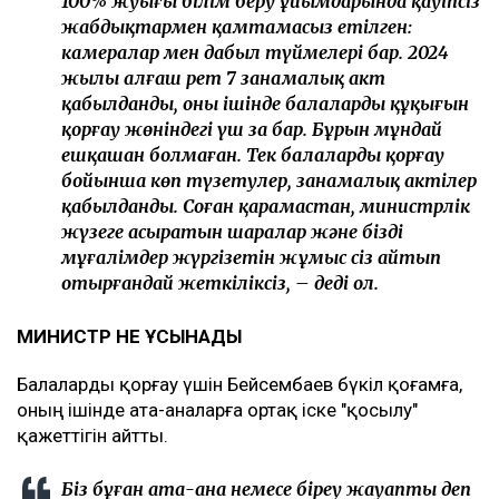
100% жуығы білім беру ұйымдарында қауіпсіз
жабдықтармен қамтамасыз етілген:
камералар мен дабыл түймелері бар. 2024
жылы алғаш рет 7 заңнамалық акт
қабылданды, оның ішінде балалардың құқығын
қорғау жөніндегі үш заң бар. Бұрын мұндай
ешқашан болмаған. Тек балаларды қорғау
бойынша көп түзетулер, заңнамалық актілер
қабылданды. Соған қарамастан, министрлік
жүзеге асыратын шаралар және біздің
мұғалімдер жүргізетін жұмыс сіз айтып
отырғандай жеткіліксіз, – деді ол.
МИНИСТР НЕ ҰСЫНАДЫ
Балаларды қорғау үшін Бейсембаев бүкіл қоғамға,
оның ішінде ата-аналарға ортақ іске "қосылу"
қажеттігін айтты.
Біз бұған ата-ана немесе біреу жауапты деп