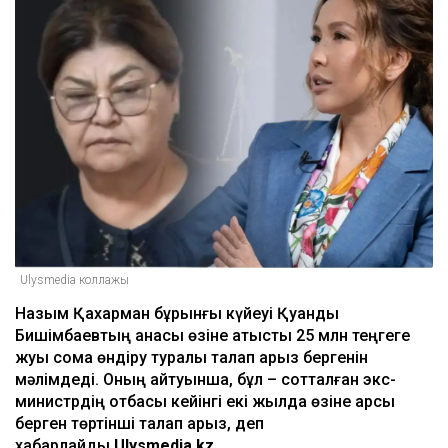
Ulysmedia коллажы
Назым Қахарман бұрынғы күйеуі Қуандық
Бишімбаевтың анасы өзіне қатысты 25 млн теңгеге
жуық сома өндіру туралы талап арыз бергенін
мәлімдеді. Оның айтуынша, бұл – сотталған экс-
министрдің отбасы кейінгі екі жылда өзіне қарсы
берген төртінші талап арыз, деп
хабарлайды
Ulysmedia.kz
.