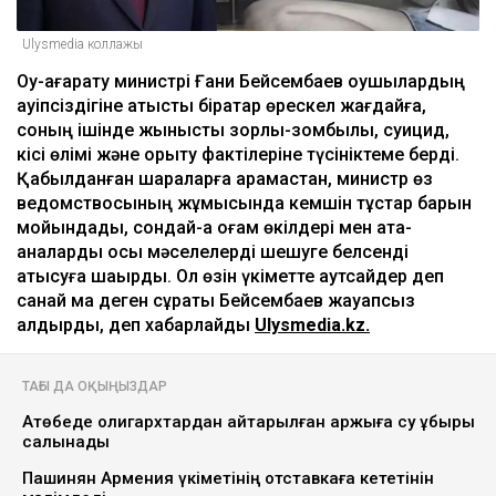
Ulysmedia коллажы
Оқу-ағарату министрі Ғани Бейсембаев оқушылардың
қауіпсіздігіне қатысты бірқатар өрескел жағдайға,
соның ішінде жыныстық зорлық-зомбылық, суицид,
кісі өлімі және қорқыту фактілеріне түсініктеме берді.
Қабылданған шараларға қарамастан, министр өз
ведомствосының жұмысында кемшін тұстар барын
мойындады, сондай-ақ қоғам өкілдері мен ата-
аналарды осы мәселелерді шешуге белсенді
қатысуға шақырды. Ол өзін үкіметте аутсайдер деп
санай ма деген сұрақты Бейсембаев жауапсыз
қалдырды, деп хабарлайды
Ulysmedia.kz.
ТАҒЫ ДА ОҚЫҢЫЗДАР
Ақтөбеде олигархтардан қайтарылған қаржыға су құбыры
салынады
Пашинян Армения үкіметінің отставкаға кететінін