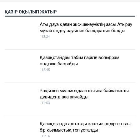
ҚАЗІР ОҚЫЛЫП ЖАТЫР
Аты дауға қалған экс-шенеуніктің ағасы Атырау
мұнай өңдеу зауытын басқаратын болды
13:24
Қазақстандағы табиғи паркте вольфрам
өндіріле бастайды
12:45
Рақышев миллиондаған шығынға байланысты
дивиденд ала алмайды
11:53
Қазақстанда алтынды заңсыз өндірген тағы
бір қылмыстық топ ұсталды
11:14