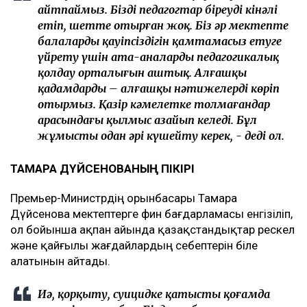
айтпаймыз. Біздің педагогтар біреуді кінәлі
етіп, шетте отырған жоқ. Біз әр мектепте
балалардың қауіпсіздігін қамтамасыз етуге
үйрету үшін ата-аналарды педагогикалық
қолдау орталығын аштық. Алғашқы
қадамдарды – алғашқы нәтижелерді көріп
отырмыз. Қазір кәмелетке толмағандар
арасындағы қылмыс азайып келеді. Бұл
жұмысты одан әрі күшейту керек, - деді ол.
ТАМАРА ДҮЙСЕНОВАНЫҢ ПІКІРІ
Премьер-Министрдің орынбасары Тамара
Дүйсенова мектептерге фин бағдарламасы енгізіліп,
ол бойынша ақпан айында қазақстандықтар өрескел
және қайғылы жағдайлардың себептерін біле
алатынын айтады.
Иә, қорқыту, суицидке қатысты қоғамда