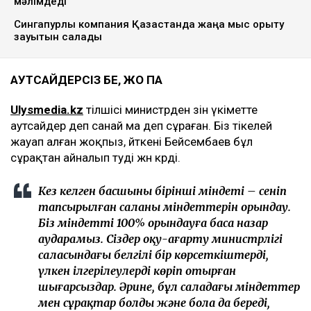
мәлімдеді
Сингапурлық компания Қазақстанда жаңа мыс қорыту
зауытын салады
АУТСАЙДЕРСІЗ БЕ, ЖОҚ ПА
Ulysmedia.kz
тілшісі министрден өзін үкіметте
аутсайдер деп санай ма деп сұраған. Біз тікелей
жауап алған жоқпыз, өйткені Бейсембаев бұл
сұрақтан айналып өтуді жөн көрді.
Кез келген басшының бірінші міндеті – сеніп
тапсырылған саланың міндеттерін орындау.
Біз міндетті 100% орындауға баса назар
аударамыз. Сіздер оқу-ағарту министрлігі
саласындағы белгілі бір көрсеткіштерді,
үлкен ілгерілеулерді көріп отырған
шығарсыздар. Әрине, бұл саладағы міндеттер
мен сұрақтар болды және бола да береді,