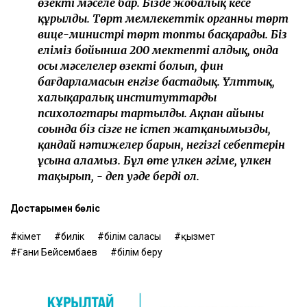
өзекті мәселе бар. Бізде жобалық кеңсе
құрылды. Төрт мемлекеттік органның төрт
вице-министрі төрт топты басқарады. Біз
еліміз бойынша 200 мектепті алдық, онда
осы мәселелер өзекті болып, фин
бағдарламасын енгізе бастадық. Ұлттық,
халықаралық институттардың
психологтары тартылды. Ақпан айының
соңында біз сізге не істеп жатқанымызды,
қандай нәтижелер барын, негізгі себептерін
ұсына аламыз. Бұл өте үлкен әңгіме, үлкен
тақырып, - деп уәде берді ол.
Достарыңмен бөліс
Үкімет
билік
білім саласы
қызмет
Ғани Бейсембаев
білім беру