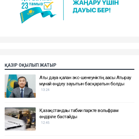
ҚАЗІР ОҚЫЛЫП ЖАТЫР
Аты дауға қалған экс-шенеуніктің ағасы Атырау
мұнай өңдеу зауытын басқаратын болды
13:24
Қазақстандағы табиғи паркте вольфрам
өндіріле бастайды
12:45