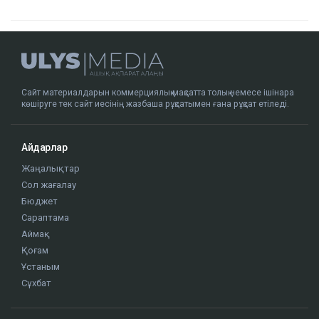
Сайт материалдарын коммерциялық мақсатта толық немесе ішінара
көшіруге тек сайт иесінің жазбаша рұқсатымен ғана рұқсат етіледі.
Айдарлар
Жаңалықтар
Сол жағалау
Бюджет
Сараптама
Аймақ
Қоғам
Ұстаным
Сұхбат