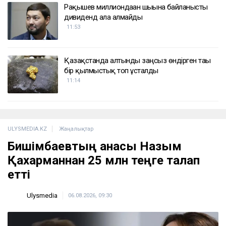
Рақышев миллиондаған шығынға байланысты
дивиденд ала алмайды
11:53
Қазақстанда алтынды заңсыз өндірген тағы
бір қылмыстық топ ұсталды
11:14
ULYSMEDIA.KZ
Жаңалықтар
Бишімбаевтың анасы Назым
Қахарманнан 25 млн теңге талап
етті
Ulysmedia
06.08.2026, 09:30