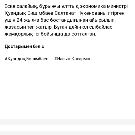
Еске салайық, бұрынғы ұлттық экономика министрі
Қуандық Бишімбаев Салтанат Нүкенованы өлтіргені
үшін 24 жылға бас бостандығынан айырылып,
жазасын өтеп жатыр. Бұған дейін ол сыбайлас
жемқорлық ісі бойынша да сотталған.
Достарыңмен бөліс
Қуандық Бишімбаев
Назым Қахарман