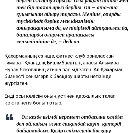
берген алғашқы арызы. Осы уақыт ішінде мен
тек бір талап арыз бердім. Ол – ата-ана
құқығынан айыру туралы. Меніңше, олардың
түсінігінде бәріне мен кінәлімін:
ажырасқаныма да, өз пікірімді айтқаныма да,
балалардың олармен араласқысы
келмейтініне де, – деді ол.
Қахарманның сөзінше, фитнес-клуб орналасқан
ғимарат Қуандық Бишімбаевтың анасы Альмира
Нұрлыбекованың атына рәсімделген. Ал Қахарман
бизнесті сенімгерлік басқару шарты негізінде
жүргізген.
Енді осы келісім оның үстінен қаржылық талап
қоюға негіз болып отыр.
– Ол кезде өзімді керемет отбасына келдім
деп ойладым және ешқандай қауіп-қатерді
байқамадым. Қазір сенімгерлік басқару