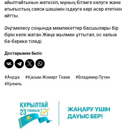
айыптайтынын жеткізіп, мұның бітімге келуге және
қақтығыстың саяси шешімін іздеуге кері әсер ететінін
айтты.
Әңгімелесу соңында мемлекеттер басшылары бір
бірін келе жатқан Жаңа жылмен құттықтап, қос халыққа
бақ-береке тіледі.
Достарыңмен бөліс
Ақорда
Қасым-Жомарт Тоқаев
Владимир Путин
Кремль