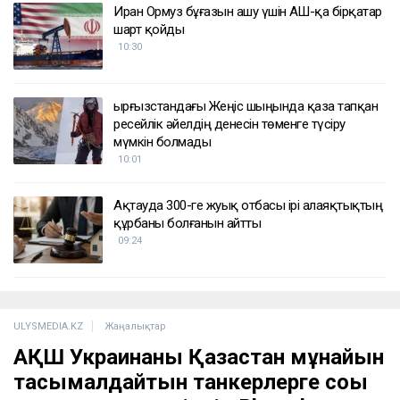
Иран Ормуз бұғазын ашу үшін АҚШ-қа бірқатар
шарт қойды
10:30
Қырғызстандағы Жеңіс шыңында қаза тапқан
ресейлік әйелдің денесін төменге түсіру
мүмкін болмады
10:01
Ақтауда 300-ге жуық отбасы ірі алаяқтықтың
құрбаны болғанын айтты
09:24
ULYSMEDIA.KZ
Жаңалықтар
АҚШ Украинаны Қазақстан мұнайын
тасымалдайтын танкерлерге соққы