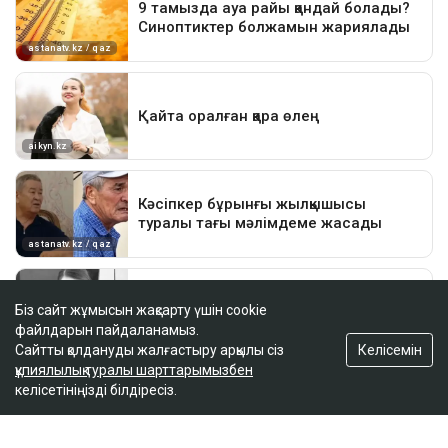
Біз сайт жұмысын жақсарту үшін cookie
файлдарын пайдаланамыз.
Келісемін
Сайтты қолдануды жалғастыру арқылы сіз
құпиялылық туралы шарттарымызбен
келісетініңізді білдіресіз.