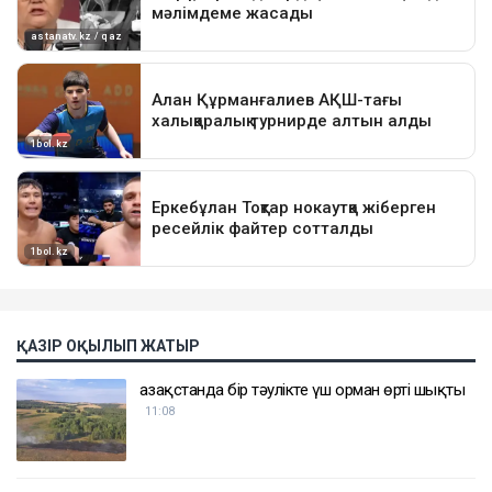
ҚАЗІР ОҚЫЛЫП ЖАТЫР
Қазақстанда бір тәулікте үш орман өрті шықты
11:08