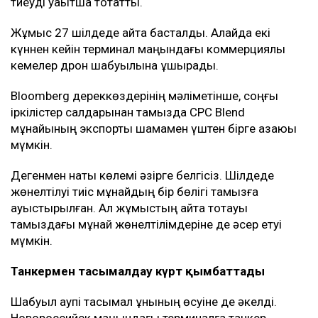
тиеуді уақытша тоқтатты.
Жұмыс 27 шілдеде қайта басталды. Алайда екі
күннен кейін терминал маңындағы коммерциялық
кемелер дрон шабуылына ұшырады.
Bloomberg дереккөздерінің мәліметінше, соңғы
іркілістер салдарынан тамызда CPC Blend
мұнайының экспорты шамамен үштен бірге азаюы
мүмкін.
Дегенмен нақты көлемі әзірге белгісіз. Шілдеде
жөнелтілуі тиіс мұнайдың бір бөлігі тамызға
ауыстырылған. Ал жұмыстың қайта тоқтауы
тамыздағы мұнай жөнелтілімдеріне де әсер етуі
мүмкін.
Танкермен тасымалдау күрт қымбаттады
Шабуыл қаупі тасымал құнының өсуіне де әкелді.
Новороссийск маңындағы терминалға танкер