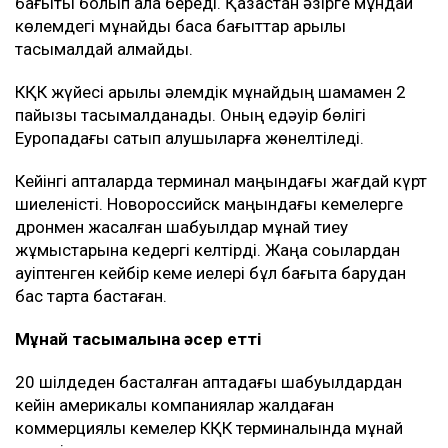
бағыты болып қала береді. Қазақстан әзірге мұндай
көлемдегі мұнайды басқа бағыттар арқылы
тасымалдай алмайды.
КҚК жүйесі арқылы әлемдік мұнайдың шамамен 2
пайызы тасымалданады. Оның едәуір бөлігі
Еуропадағы сатып алушыларға жөнелтіледі.
Кейінгі апталарда терминал маңындағы жағдай күрт
шиеленісті. Новороссийск маңындағы кемелерге
дронмен жасалған шабуылдар мұнай тиеу
жұмыстарына кедергі келтірді. Жаңа соққылардан
қауіптенген кейбір кеме иелері бұл бағытқа барудан
бас тарта бастаған.
Мұнай тасымалына әсер етті
20 шілдеден басталған аптадағы шабуылдардан
кейін америкалық компаниялар жалдаған
коммерциялық кемелер КҚК терминалында мұнай