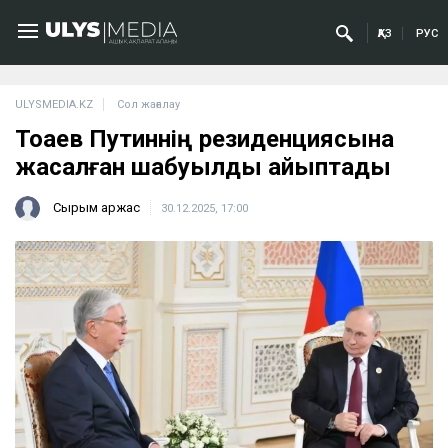
ҚАЗ
РУС
ULYSMEDIA.KZ
Сол жағалау
Тоқаев Путиннің резиденциясына
жасалған шабуылды айыптады
Сырым Қаржас
30.12.2025, 17:00