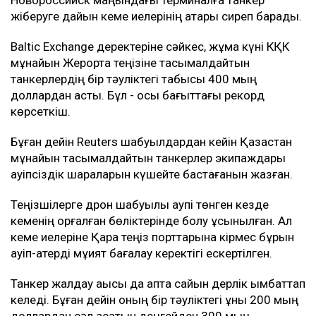
жіберуге дайын кеме иелерінің қатары сиреп барады.
Baltic Exchange деректеріне сәйкес, жұма күні КҚК
мұнайын Жерорта теңізіне тасымалдайтын
танкерлердің бір тәуліктегі табысы 400 мың
доллардан асты. Бұл - осы бағыттағы рекорд
көрсеткіш.
Бұған дейін Reuters шабуылдардан кейін Қазақстан
мұнайын тасымалдайтын танкерлер экипаждары
қауіпсіздік шараларын күшейте бастағанын жазған.
Теңізшілерге дрон шабуылы қаупі төнген кезде
кеменің қорғалған бөліктерінде болу ұсынылған. Ал
кеме иелеріне Қара теңіз порттарына кірмес бұрын
қауіп-қатерді мұқият бағалау керектігі ескертілген.
Танкер жалдау ақысы да апта сайын дерлік қымбаттап
келеді. Бұған дейін оның бір тәуліктегі құны 200 мың
доллардан сәл асатын деңгейден 300 мың