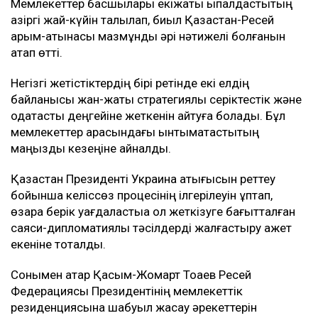
Мемлекеттер басшылары екіжақты ықпалдастықтың
қазіргі жай-күйін талқылап, биыл Қазақстан-Ресей
қарым-қатынасы мазмұнды әрі нәтижелі болғанын
атап өтті.
Негізгі жетістіктердің бірі ретінде екі елдің
байланысы жан-жақты стратегиялық серіктестік және
одақтастық деңгейіне жеткенін айтуға болады. Бұл
мемлекеттер арасындағы ынтымақтастықтың
маңызды кезеңіне айналды.
Қазақстан Президенті Украина қақтығысын реттеу
бойынша келіссөз процесінің ілгерілеуін құптап,
өзара берік уағдаластыққа қол жеткізуге бағытталған
саяси-дипломатиялық тәсілдерді жалғастыру қажет
екеніне тоқталды.
Сонымен қатар Қасым-Жомарт Тоқаев Ресей
Федерациясы Президентінің мемлекеттік
резиденциясына шабуыл жасау әрекеттерін