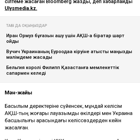
сілтеме жасаған Bloomberg жазды, деп хабарлайды
Ulysmedia.kz.
ТАҒЫ ДА ОҚЫҢЫЗДАР
Иран Ормуз бұғазын ашу үшін АҚШ-қа бірқатар шарт
қойды
Вучич Украинаның Еуроодаққа кіруіне қатысты маңызды
мәлімдеме жасады
Бельгия королі Филипп Қазақстанға мемлекеттік
сапармен келеді
Мән-жайы
Басылым деректеріне сүйенсек, мұндай келісім
АҚШ-тың жоғары лауазымды өкілдері мен Украина
басшылығы арасындағы келіссөздерден кейін
жасалған.