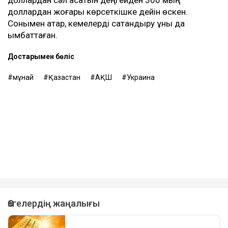
доллардан жоғары көрсеткішке дейін өскен.
Сонымен қатар, кемелерді сақтандыру құны да
қымбаттаған.
Достарыңмен бөліс
мұнай
Қазақстан
АҚШ
Украина