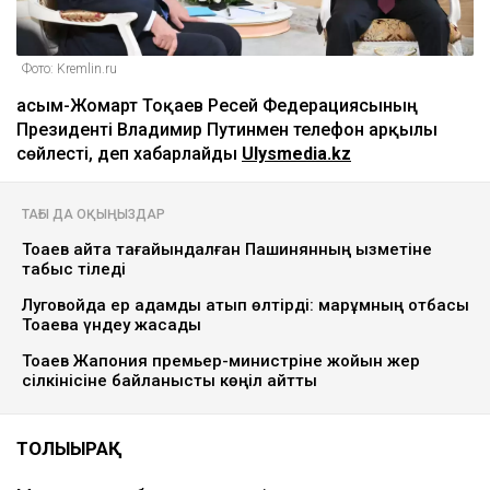
Фото: Kremlin.ru
Қасым-Жомарт Тоқаев Ресей Федерациясының
Президенті Владимир Путинмен телефон арқылы
сөйлесті, деп хабарлайды
Ulysmedia.kz
ТАҒЫ ДА ОҚЫҢЫЗДАР
Тоқаев қайта тағайындалған Пашинянның қызметіне
табыс тіледі
Луговойда ер адамды атып өлтірді: марқұмның отбасы
Тоқаевқа үндеу жасады
Тоқаев Жапония премьер-министріне жойқын жер
сілкінісіне байланысты көңіл айтты
ТОЛЫҒЫРАҚ