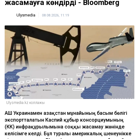
жасамауға көндірді - Bloomberg
Ulysmedia
08.08.2026, 11:19
Ulysmedia.kz коллажы
АҚШ Украинамен Қазақстан мұнайының басым бөлігі
экспортталатын Каспий құбыр консорциумының
(КҚК) инфрақұрылымына соққы жасамау жөнінде
келісімге келді. Бұл туралы америкалық шенеунікке