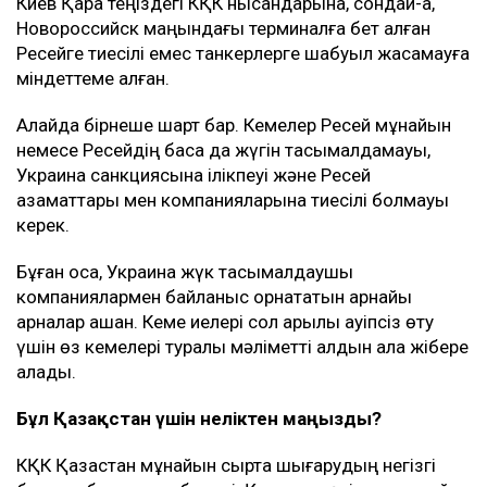
Киев Қара теңіздегі КҚК нысандарына, сондай-ақ,
Новороссийск маңындағы терминалға бет алған
Ресейге тиесілі емес танкерлерге шабуыл жасамауға
міндеттеме алған.
Алайда бірнеше шарт бар. Кемелер Ресей мұнайын
немесе Ресейдің басқа да жүгін тасымалдамауы,
Украина санкциясына ілікпеуі және Ресей
азаматтары мен компанияларына тиесілі болмауы
керек.
Бұған қоса, Украина жүк тасымалдаушы
компаниялармен байланыс орнататын арнайы
арналар ашқан. Кеме иелері сол арқылы қауіпсіз өту
үшін өз кемелері туралы мәліметті алдын ала жібере
алады.
Бұл Қазақстан үшін неліктен маңызды?
КҚК Қазақстан мұнайын сыртқа шығарудың негізгі