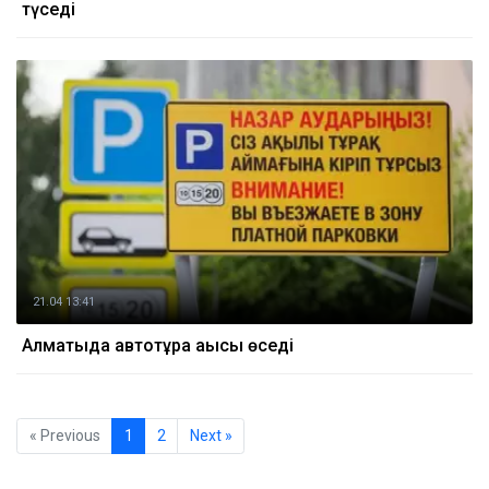
түседі
21.04 13:41
Алматыда автотұрақ ақысы өседі
« Previous
1
2
Next »