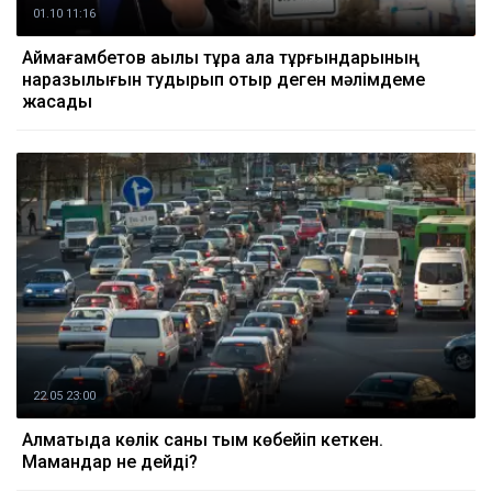
01.10 11:16
Аймағамбетов ақылы тұрақ қала тұрғындарының
наразылығын тудырып отыр деген мәлімдеме
жасады
22.05 23:00
Алматыда көлік саны тым көбейіп кеткен.
Мамандар не дейді?