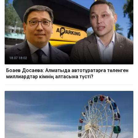
18.07 18:02
Боқаев Досаевқа: Алматыда автотұрақтарға төленген
миллиардтар кімнің қалтасына түсті?