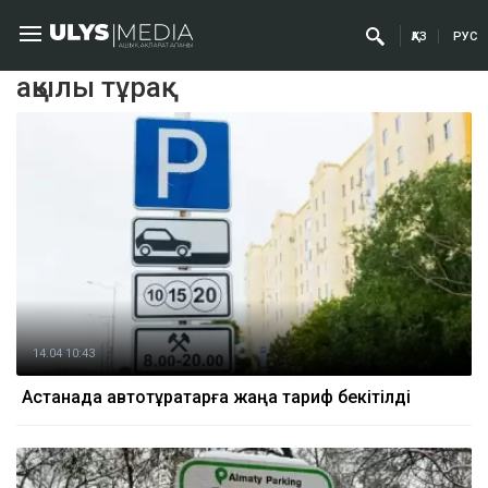
ҚАЗ
РУС
ақылы тұрақ
14.04 10:43
Астанада автотұрақтарға жаңа тариф бекітілді