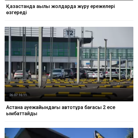
Қазақстанда ақылы жолдарда жүру ережелері
өзгереді
26.07 16:11
Астана әуежайындағы автотұрақ бағасы 2 есе
қымбаттайды