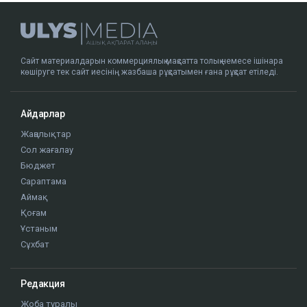
Сайт материалдарын коммерциялық мақсатта толық немесе ішінара
көшіруге тек сайт иесінің жазбаша рұқсатымен ғана рұқсат етіледі.
Айдарлар
Жаңалықтар
Сол жағалау
Бюджет
Сараптама
Аймақ
Қоғам
Ұстаным
Сұхбат
Редакция
Жоба туралы