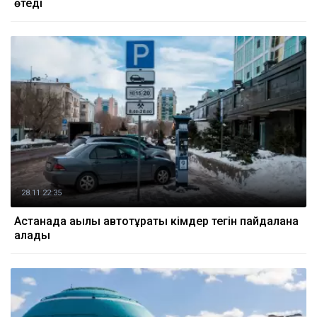
өтеді
28.11 22:35
Астанада ақылы автотұрақты кімдер тегін пайдалана
алады