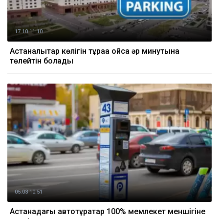
17.10 11:10
Астаналықтар көлігін тұраққа қойса әр минутына
төлейтін болады
05.03 10:51
Астанадағы автотұрақтар 100% мемлекет меншігіне