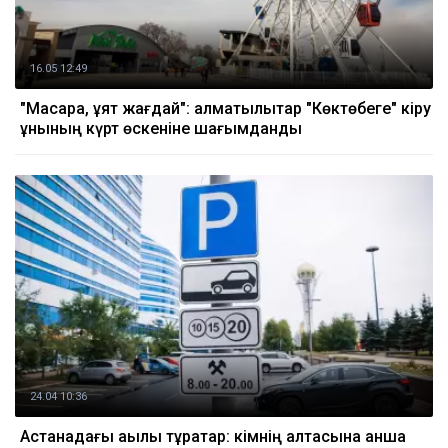
16.05 12:49
"Масқара, ұят жағдай": алматылықтар "Көктөбеге" кіру
құнының күрт өскеніне шағымданды
24.04 10:36
Астанадағы ақылы тұрақтар: кімнің қалтасына қанша