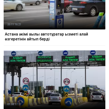
20.11 16:21
Астана әкімі ақылы автотұрақтар қызметі қалай
өзгеретінін айтып берді
01.08 17:17