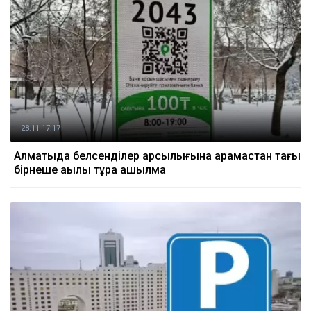
28.11 17:17
Алматыда белсенділер қарсылығына қарамастан тағы
бірнеше ақылы тұрақ ашылмақ