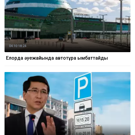
04.10 18:24
Елорда әуежайында автотұрақ қымбаттайды