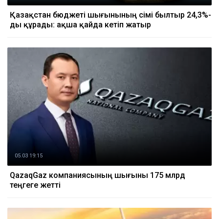
Қазақстан бюджеті шығынының өсімі былтыр 24,3%-
ды құрады: ақша қайда кетіп жатыр
05.03 19:15
QazaqGaz компаниясының шығыны 175 млрд
теңгеге жетті