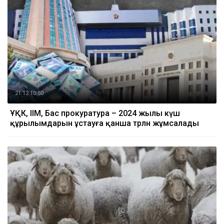
21.12 10:50
ҰҚК, ІІМ, Бас прокуратура – 2024 жылы күш
құрылымдарын ұстауға қанша трлн жұмсалады