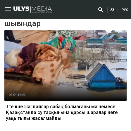
ҚАЗ
РУС
шығындар
05.04 16:27
Төтенше жағдайлар сабақ болмағаны ма немесе
Қазақстанда су тасқынына қарсы шаралар неге
уақытылы жасалмайды