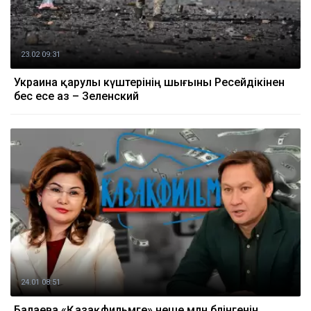
23.02 09:31
Украина қарулы күштерінің шығыны Ресейдікінен
бес есе аз – Зеленский
24.01 08:51
Балаева «Қазақфильмге» неше млн бөлінгенін