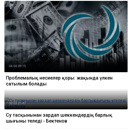
04.04 09:15
Проблемалық несиелер қоры: жақында үлкен
сатылым болады
30.03 21:47
Су тасқынынан зардап шеккендердің барлық
шығыны өтеледі - Бектенов