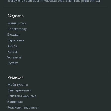
көшіруге тек сайт иесінің жазбаша рұқсатымен ғана рұқсат етіледі.
Айдарлар
Жаңалықтар
Сол жағалау
Бюджет
Сараптама
Аймақ
Қоғам
Ұстаным
Сұхбат
Редакция
Жоба туралы
Сайт ережелері
Сайттағы жарнама
Байланыс
Редакциялық саясат