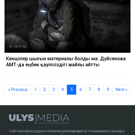
31.10 11:52
Кеншілер шығын материалы болды ма: Дүйсенова
АМТ-да еңбек қауіпсіздігі жайлы айтты
« Previous
1
2
3
4
5
6
7
8
9
Next »
Сайт материалдарын коммерциялық мақсатта толық немесе ішінара