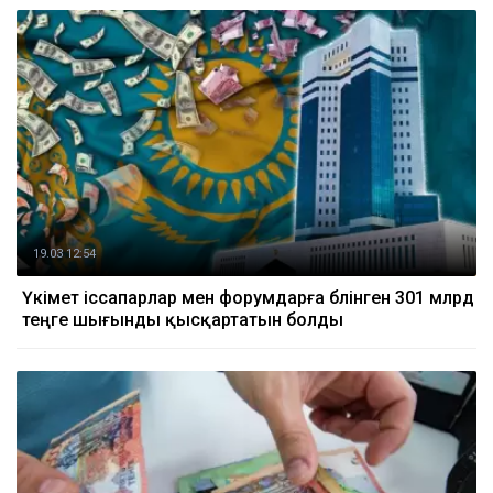
19.03 12:54
Үкімет іссапарлар мен форумдарға бөлінген 301 млрд
теңге шығынды қысқартатын болды