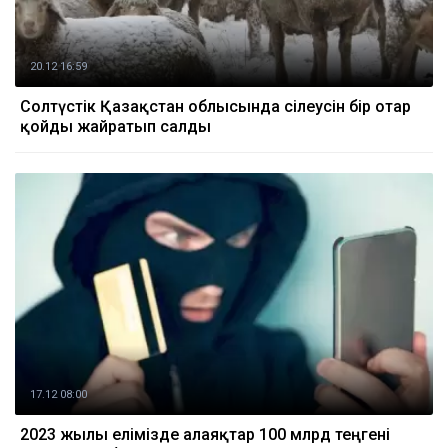
20.12 16:59
Солтүстік Қазақстан облысында сілеусін бір отар
қойды жайратып салды
17.12 08:00
2023 жылы елімізде алаяқтар 100 млрд теңгені