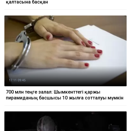
қалтасына басқан
17.11 09:45
700 млн теңге залал: Шымкенттегі қаржы
пирамиданың басшысы 10 жылға сотталуы мүмкін