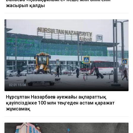
жасырып қалды
02.01 15:08
Нұрсұлтан Назарбаев әуежайы ақпараттық
қауіпсіздікке 100 млн теңгеден астам қаражат
жұмсамақ