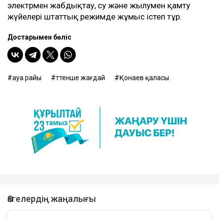
электрмен жабдықтау, су және жылумен қамту
жүйелері штаттық режимде жұмыс істеп тұр.
Достарыңмен бөліс
ауа райы
төтенше жағдай
Қонаев қаласы