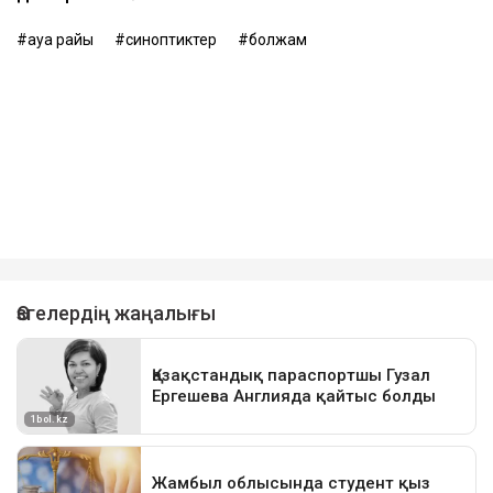
ауа райы
синоптиктер
болжам