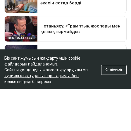
Біз сайт жұмысын жақсарту үшін cookie
файлдарын пайдаланамыз.
Келісемін
Сайтты қолдануды жалғастыру арқылы сіз
құпиялылық туралы шарттарымызбен
келісетініңізді білдіресіз.