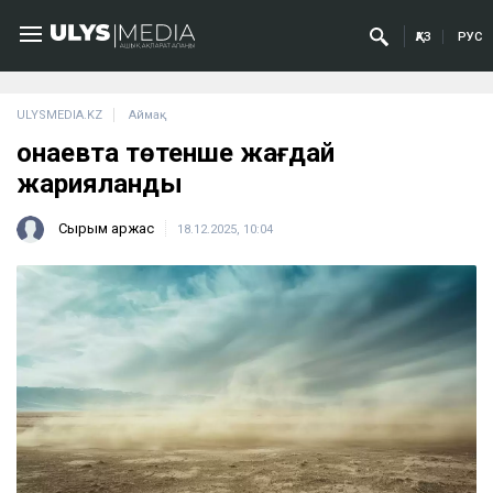
ҚАЗ
РУС
ULYSMEDIA.KZ
Аймақ
Қонаевта төтенше жағдай
жарияланды
Сырым Қаржас
18.12.2025, 10:04