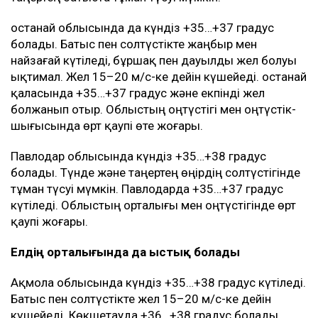
Қостанай облысында да күндіз +35…+37 градус
болады. Батыс пен солтүстікте жаңбыр мен
найзағай күтіледі, бұршақ пен дауылды жел болуы
ықтимал. Жел 15–20 м/с-ке дейін күшейеді. Қостанай
қаласында +35…+37 градус және екпінді жел
болжанып отыр. Облыстың оңтүстігі мен оңтүстік-
шығысында өрт қаупі өте жоғары.
Павлодар облысында күндіз +35…+38 градус
болады. Түнде және таңертең өңірдің солтүстігінде
тұман түсуі мүмкін. Павлодарда +35…+37 градус
күтіледі. Облыстың орталығы мен оңтүстігінде өрт
қаупі жоғары.
Елдің орталығында да ыстық болады
Ақмола облысында күндіз +35…+38 градус күтіледі.
Батыс пен солтүстікте жел 15–20 м/с-ке дейін
күшейеді. Көкшетауда +36…+38 градус болады.