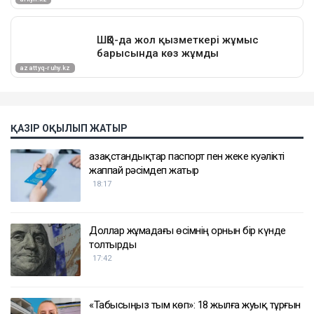
ҚАЗІР ОҚЫЛЫП ЖАТЫР
Қазақстандықтар паспорт пен жеке куәлікті
жаппай рәсімдеп жатыр
18:17
Доллар жұмадағы өсімнің орнын бір күнде
толтырды
17:42
«Табысыңыз тым көп»: 18 жылға жуық тұрғын