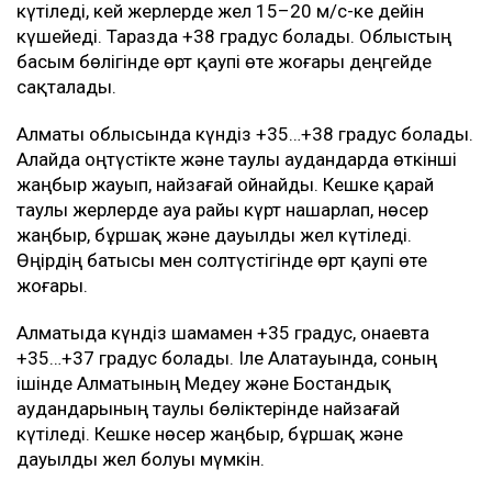
күтіледі, кей жерлерде жел 15–20 м/с-ке дейін
күшейеді. Таразда +38 градус болады. Облыстың
басым бөлігінде өрт қаупі өте жоғары деңгейде
сақталады.
Алматы облысында күндіз +35…+38 градус болады.
Алайда оңтүстікте және таулы аудандарда өткінші
жаңбыр жауып, найзағай ойнайды. Кешке қарай
таулы жерлерде ауа райы күрт нашарлап, нөсер
жаңбыр, бұршақ және дауылды жел күтіледі.
Өңірдің батысы мен солтүстігінде өрт қаупі өте
жоғары.
Алматыда күндіз шамамен +35 градус, Қонаевта
+35…+37 градус болады. Іле Алатауында, соның
ішінде Алматының Медеу және Бостандық
аудандарының таулы бөліктерінде найзағай
күтіледі. Кешке нөсер жаңбыр, бұршақ және
дауылды жел болуы мүмкін.