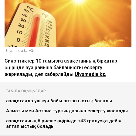
Ulysmedia.kz ЖИ
Синоптиктер 10 тамызға Қазақстанның бірқатар
өңірінде ауа райына байланысты ескерту
жариялады, деп хабарлайды
Ulysmedia.kz.
ТАҒЫ ДА ОҚЫҢЫЗДАР
Қазақстанда үш күн бойы аптап ыстық болады
Алматы мен Астана тұрғындарына ескерту жасалды
Қазақстанның бірнеше өңірінде +43 градусқа дейін
аптап ыстық болады