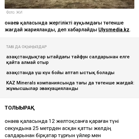
Фото: ЖИ
Қонаев қаласында жергілікті ауқымдағы төтенше
жағдай жарияланды, деп хабарлайды
Ulysmedia.kz
.
ТАҒЫ ДА ОҚЫҢЫЗДАР
Қазақстандықтар Қытайдағы тайфун салдарынан елге
қайта алмай отыр
Қазақстанда үш күн бойы аптап ыстық болады
KAZ Minerals компаниясында тағы да төтенше жағдай:
жұмысшылар эвакуацияланды
ТОЛЫҒЫРАҚ
Қонаев қаласында 12 желтоқсанға қараған түні
секундына 25 метрден асқан қатты желдің
салдарынан бірқатар тұрғын үйлер мен