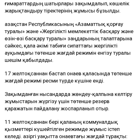
ғимараттардың шатырлары зақымдалып, көшелік
жарықтандыру тіректерінің жұмысы бұзылды.
Қазақстан Республикасының «Азаматтық қорғау
туралы» және «Жергілікті мемлекеттік басқару және
өзін-өзі басқару туралы» заңдарының талаптарына
сәйкес, қала әкімі табиғи сипаттағы жергілікті
ауқымдағы төтенше жағдай режимін енгізу туралы
шешім қабылдады.
17 желтоқсаннан бастап Қонаев қаласында төтенше
жағдай режимі ресми түрде күшіне енді.
Зақымданған нысандарда жөндеу-қалпына келтіру
жұмыстарын жүргізу үшін төтенше резерв
қаражатын пайдалану жоспарланып отыр.
11 желтоқсаннан бері қаланың коммуналдық
қызметтері күшейтілген режимде жұмыс істеп
келеді. Қазіргі уақытта Қонаевтағы жағдай тұрақты: