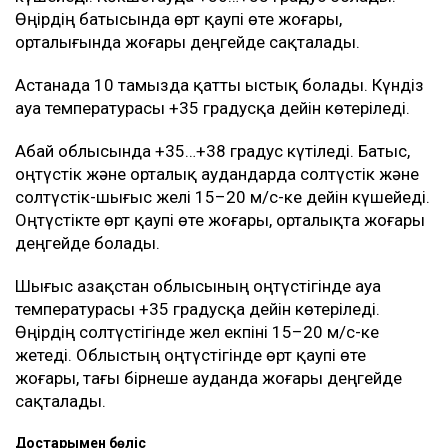
Өңірдің батысында өрт қаупі өте жоғары,
орталығында жоғары деңгейде сақталады.
Астанада 10 тамызда қатты ыстық болады. Күндіз
ауа температурасы +35 градусқа дейін көтеріледі.
Абай облысында +35…+38 градус күтіледі. Батыс,
оңтүстік және орталық аудандарда солтүстік және
солтүстік-шығыс желі 15–20 м/с-ке дейін күшейеді.
Оңтүстікте өрт қаупі өте жоғары, орталықта жоғары
деңгейде болады.
Шығыс Қазақстан облысының оңтүстігінде ауа
температурасы +35 градусқа дейін көтеріледі.
Өңірдің солтүстігінде жел екпіні 15–20 м/с-ке
жетеді. Облыстың оңтүстігінде өрт қаупі өте
жоғары, тағы бірнеше ауданда жоғары деңгейде
сақталады.
Достарыңмен бөліс