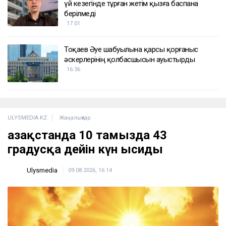
үй кезегінде тұрған жетім қызға баспана
берілмеді
17:01
Тоқаев Әуе шабуылына қарсы қорғаныс
әскерлерінің қолбасшысын ауыстырды
16:36
ULYSMEDIA.KZ
Жаңалықтар
Қазақстанда 10 тамызда 43
градусқа дейін күн ысиды
Ulysmedia
09.08.2026, 16:14