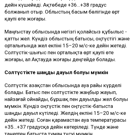
дейін күшейеді. Ақтөбеде +36…+38 градус
болжанып отыр. Облыстың басым бөлігінде өрт
қаупі өте жоғары.
Маңғыстау облысында негізгі қолайсыз құбылыс -
қатты жел. Күндіз облыстың батысы, оңтүстігі және
орталығында жел екпіні 15–20 м/с-ке дейін жетеді.
Солтүстік-шығыс пен орталықта өрт қаупі өте
жоғары, ал Ақтауда жоғары деңгейде болады.
Солтүстікте шаңды дауыл болуы мүмкін
Солтүстік Қазақстан облысында ауа райы күрделі
болады. Батыс пен солтүстікте жаңбыр жауып,
найзағай ойнайды, бұршақ пен дауылды жел болуы
мүмкін. Күндіз оңтүстік пен оңтүстік-батыста
шаңды дауыл күтіледі. Желдің екпіні 15–20 м/с-ке
дейін жетеді. Соған қарамастан ауа температурасы
+35…+37 градусқа дейін көтеріледі. Түнде және
таңертең батыста тұман түсуі мүмкін.