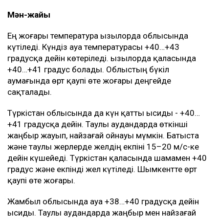
Мән-жайы
Ең жоғары температура Қызылорда облысында
күтіледі. Күндіз ауа температурасы +40…+43
градусқа дейін көтеріледі. Қызылорда қаласында
+40…+41 градус болады. Облыстың бүкіл
аумағында өрт қаупі өте жоғары деңгейде
сақталады.
Түркістан облысында да күн қатты ысиды - +40…
+41 градусқа дейін. Таулы аудандарда өткінші
жаңбыр жауып, найзағай ойнауы мүмкін. Батыста
және таулы жерлерде желдің екпіні 15–20 м/с-ке
дейін күшейеді. Түркістан қаласында шамамен +40
градус және екпінді жел күтіледі. Шымкентте өрт
қаупі өте жоғары.
Жамбыл облысында ауа +38…+40 градусқа дейін
ысиды. Таулы аудандарда жаңбыр мен найзағай