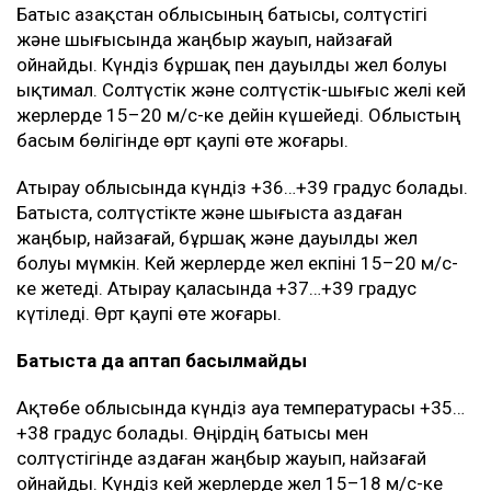
Батыс Қазақстан облысының батысы, солтүстігі
және шығысында жаңбыр жауып, найзағай
ойнайды. Күндіз бұршақ пен дауылды жел болуы
ықтимал. Солтүстік және солтүстік-шығыс желі кей
жерлерде 15–20 м/с-ке дейін күшейеді. Облыстың
басым бөлігінде өрт қаупі өте жоғары.
Атырау облысында күндіз +36…+39 градус болады.
Батыста, солтүстікте және шығыста аздаған
жаңбыр, найзағай, бұршақ және дауылды жел
болуы мүмкін. Кей жерлерде жел екпіні 15–20 м/с-
ке жетеді. Атырау қаласында +37…+39 градус
күтіледі. Өрт қаупі өте жоғары.
Батыста да аптап басылмайды
Ақтөбе облысында күндіз ауа температурасы +35…
+38 градус болады. Өңірдің батысы мен
солтүстігінде аздаған жаңбыр жауып, найзағай
ойнайды. Күндіз кей жерлерде жел 15–18 м/с-ке