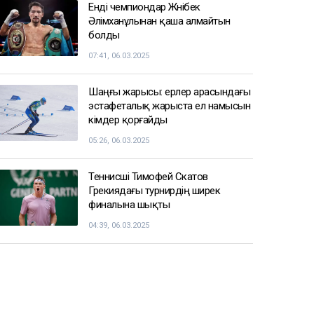
Қазақстанда несиеге сұраныс күрт
төмендеді
15:52
СПОРТ ЖАҢАЛЫҚТАРЫ
Балуан Ұлан Рысқұл басшылық
қызметке тағайындалды
09:22, 06.03.2025
Енді чемпиондар Жәнібек
Әлімханұлынан қаша алмайтын
болды
07:41, 06.03.2025
Шаңғы жарысы: ерлер арасындағы
эстафеталық жарыста ел намысын
кімдер қорғайды