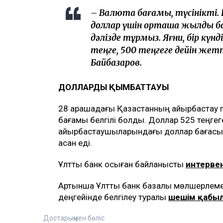
– Валюта бағамы, түсінікті. Біз
доллар үшін орташа жылдық бо
дәлізде тұрмыз. Яғни, бір күнд
теңге, 500 теңгеге дейін жетт
Байбазаров.
ДОЛЛАРДЫҢ ҚЫМБАТТАУЫ
28 қарашадағы Қазақстанның айырбастау
бағамы белгілі болды. Доллар 525 теңгег
айырбастаушыларындағы доллар бағасы 5
асқан еді.
Ұлттық банк осыған байланысты
интервен
Артынша Ұлттық банк базалық мөлшерлемені
деңгейінде белгілеу туралы
шешім қабы
Достарыңмен бөліс