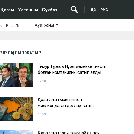
Қоғам
Ұстаным
Сұхбат
ҚАЗ
РУС
Ауа-райы
16
₽
5.78
АЗІР ОҚЫЛЫП ЖАТЫР
Тимур Турлов Нұрәлі Әлиевке тиесілі
болған компанияны сатып алды
17:20
Қазақстан майнингтен
миллиондаған доллар тапты
16:53
Қазақстандағы ірі мұнай өңдеу