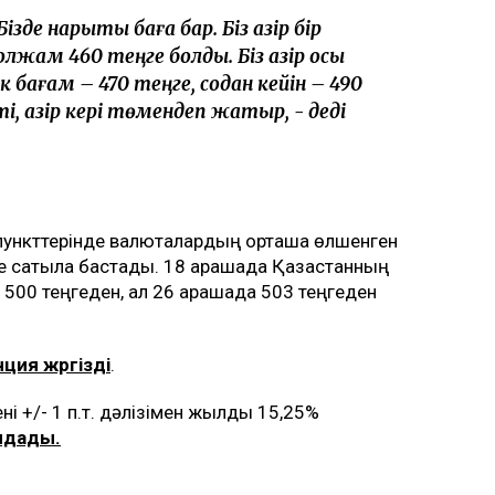
де нарықтық баға бар. Біз қазір бір
лжам 460 теңге болды. Біз қазір осы
ік бағам – 470 теңге, содан кейін – 490
і, қазір кері төмендеп жатыр, - деді
 пункттерінде валюталардың орташа өлшенген
е сатыла бастады. 18 қарашада Қазақстанның
00 теңгеден, ал 26 қарашада 503 теңгеден
ция жүргізді
.
 +/- 1 п.т. дәлізімен жылдық 15,25%
лдады.