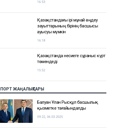
АЗІР ОҚЫЛЫП ЖАТЫР
Тимур Турлов Нұрәлі Әлиевке тиесілі
болған компанияны сатып алды
17:20
Қазақстан майнингтен
миллиондаған доллар тапты
16:53
Қазақстандағы ірі мұнай өңдеу
зауыттарының бірінің басшысы
ауысуы мүмкін
16:18