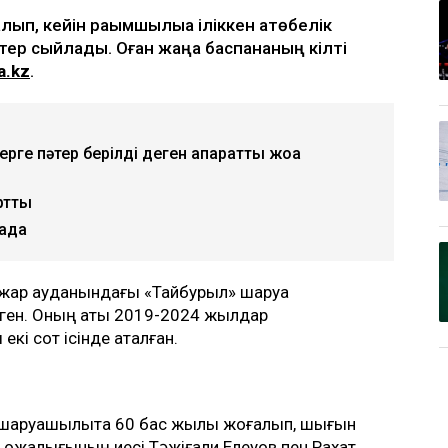
ып, кейін рақымшылыққа іліккен ақтөбелік
тер сыйлады. Оған жаңа баспананың кілті
a.kz
.
ге пәтер берілді деген ақпаратты жоққа