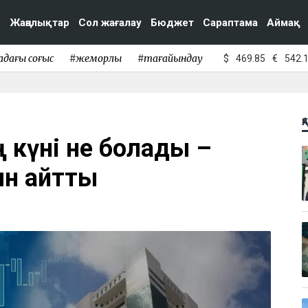
Жаңалықтар
Сол жағалау
Бюджет
Сараптама
Аймақ
адағы соғыс
#жемқорлық
#тағайындау
$
469.85
€
542.
Қ
ң күні не болады –
н айтты