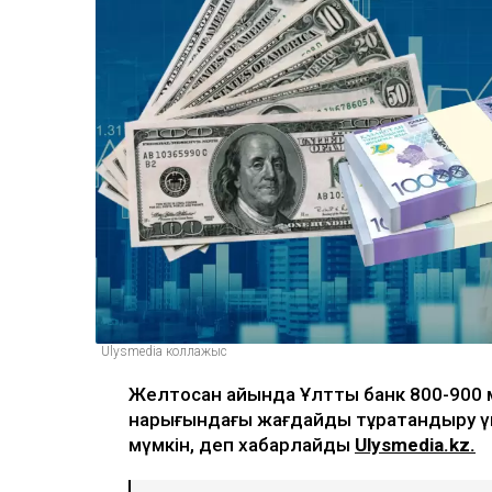
Ulysmedia коллажыс
Желтоқсан айында Ұлттық банк 800-900
нарығындағы жағдайды тұрақтандыру үш
мүмкін, деп хабарлайды
Ulysmedia.kz.