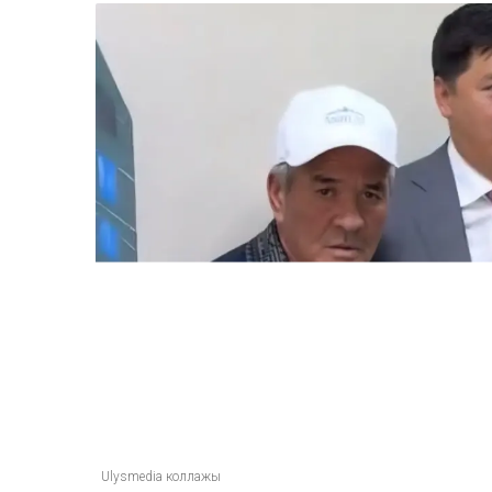
ULYSMEDIA.KZ
Жаңалықтар
100 жылқы дауына б
ақтөбелік жылқышыға
сыйлады
Ulysmedia
05.08.2026, 11:30