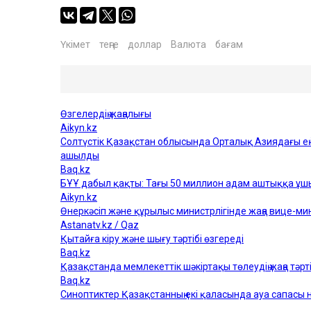
Үкімет
теңге
доллар
Валюта
бағам