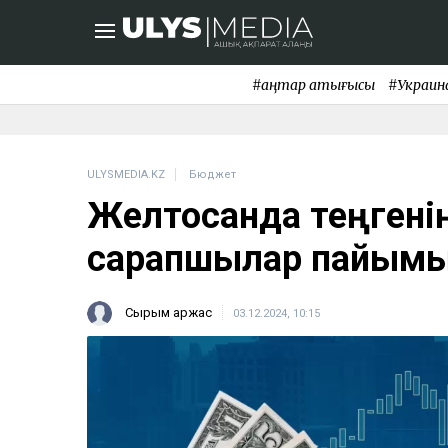
#қаңтар қақтығысы
#Украин
ULYSMEDIA.KZ
Бюджет
Желтоқсанда теңгені
сарапшылар пайымы
Сырым Қаржас
03.12.2024, 10:15