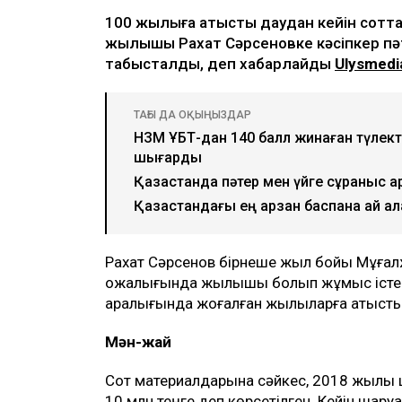
Ulysmedia коллажы
100 жылқыға қатысты даудан кейін соттал
жылқышы Рахат Сәрсеновке кәсіпкер пә
табысталды, деп хабарлайды
Ulysmedi
ТАҒЫ ДА ОҚЫҢЫЗДАР
НЗМ ҰБТ-дан 140 балл жинаған түлектер