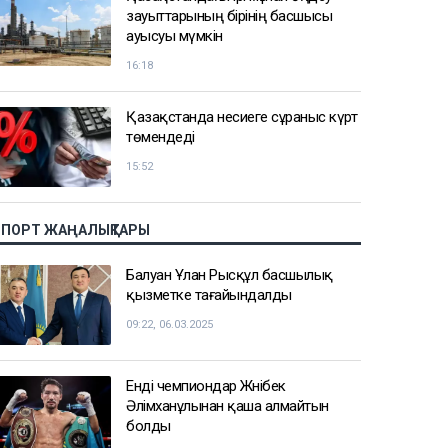
зауыттарының бірінің басшысы
ауысуы мүмкін
16:18
Қазақстанда несиеге сұраныс күрт
төмендеді
15:52
СПОРТ ЖАҢАЛЫҚТАРЫ
Балуан Ұлан Рысқұл басшылық
қызметке тағайындалды
09:22, 06.03.2025
Енді чемпиондар Жәнібек
Әлімханұлынан қаша алмайтын
болды