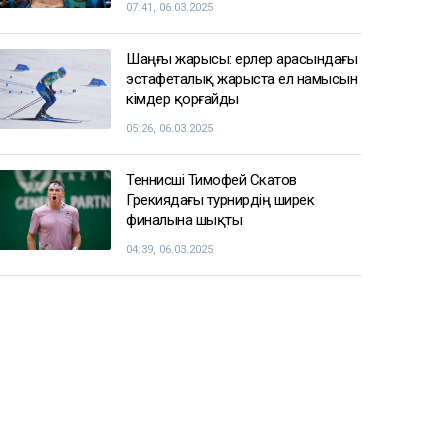
07:41, 06.03.2025
Шаңғы жарысы: ерлер арасындағы
эстафеталық жарыста ел намысын
кімдер қорғайды
05:26, 06.03.2025
Теннисші Тимофей Скатов
Грекиядағы турнирдің ширек
финалына шықты
04:39, 06.03.2025