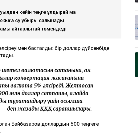
уылдан кейін теңге құлдырай ма
қаржыға су құбыры салынады
амы айтарлықтай төмендеді
лсіреуімен басталды: бір доллар дүйсенбіде
ттады.
р шетел валютасын сатқанына, ал
ылар конвертация жасағанына
тық валюта 5% әлсіреді. Желтоқсан
900 млн доллар сатпақшы, алайда
ы тұрақтандыру үшін қосымша
, – деп жазады ҚҚҚ сарапшылары.
ұрлан Байбазаров доллардың 500 теңгеге
.