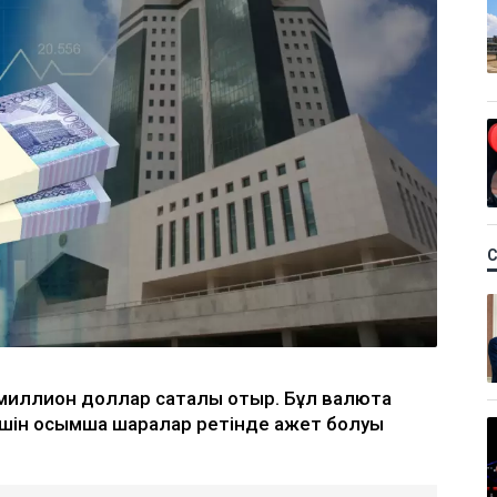
 миллион доллар сатқалы отыр. Бұл валюта
ін қосымша шаралар ретінде қажет болуы