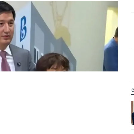
Қ
айланысты сотталған
 кәсіпкер пәтер