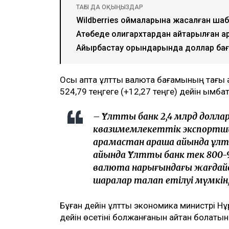
ТАҒЫ ДА ОҚЫҢЫЗДАР
Wildberries қоймаларына жасалған шаб
Ақтөбеде олигархтардан қайтарылған 
Айырбастау орындарында доллар бағ
Осы апта ұлттық валюта бағамының тағы ә
524,79 теңгеге (+12,27 теңге) дейін қымба
– Ұлттық банк 2,4 млрд долла
квазимемлекеттік экспортш
қарамастан қараша айында ұлт
айында Ұлттық банк тек 800-
валюта нарығындағы жағдайд
шаралар талап етілуі мүмкін
Бұған дейін ұлттық экономика министрі Н
дейін өсетіні болжанғанын айтқан болатын