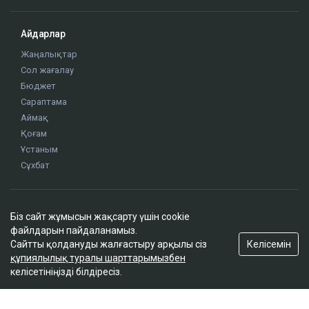
ҚАЗІР ОҚЫЛЫП ЖАТЫР
Біз сайт жұмысын жақсарту үшін cookie
ҚазМұнайГаз Қашағанға қатысты қойылған талап
файлдарын пайдаланамыз.
туралы ақпаратты жоққа шығарды
Келісемін
Сайтты қолдануды жалғастыру арқылы сіз
18:20
құпиялылық туралы шарттарымызбен
келісетініңізді білдіресіз.
Нұрай Серікбайдың өлімі: Шерхан Аймаханнан