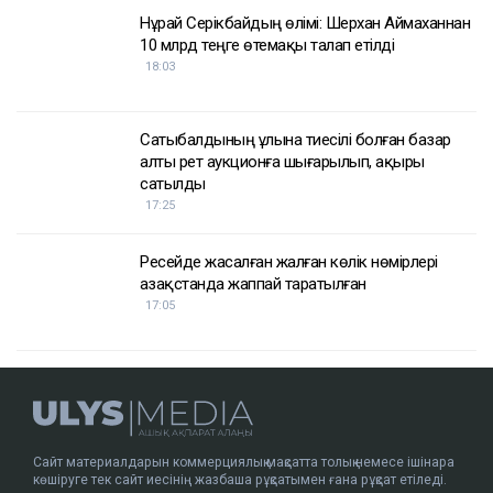
Қуандық Бишімбаев
Назым Қахарман