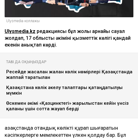
Ulysmedia коллажы
Ulysmedia.kz
редакциясы бұл жолы арнайы сауал
жолдап, 17 облыстың әкімінің қызметтік көлігі қандай
екенін анықтап көрді.
ТАҒЫ ДА ОҚЫҢЫЗДАР
Ресейде жасалған жалған көлік нөмірлері Қазақстанда
жаппай таратылған
Қазақстанға көлік әкелу талаптары қатаңдатылуы
мүмкін
Өскемен әкімі «Қазцинктегі» жарылыстан кейін үнсіз
қалғаны үшін сотта жауап берді
Қазақстанда отандық көлікті құрап шығаратын
кәсіпкерлерге мемлекеттен үлкен қолдау бар. Бұл