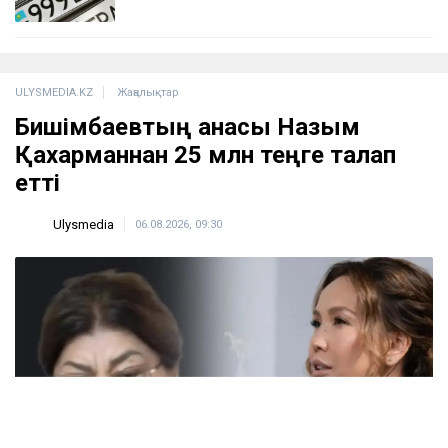
ҚАЗІР ОҚЫЛЫП ЖАТЫР
ҚазМұнайГаз Қашағанға қатысты қойылған талап
туралы ақпаратты жоққа шығарды
18:20
Нұрай Серікбайдың өлімі: Шерхан Аймаханнан
10 млрд теңге өтемақы талап етілді
18:03
Сатыбалдының ұлына тиесілі болған базар
алты рет аукционға шығарылып, ақыры
сатылды
17:25
Ресейде жасалған жалған көлік нөмірлері
Қазақстанда жаппай таратылған
17:05