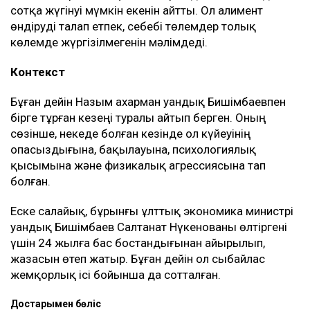
ғимарат Қуандық Бишімбаевтың анасы Альмира
Нұрлыбекованың атына рәсімделген. Ал Қахарман
бизнесті сенімгерлік басқару шарты негізінде
жүргізген.
Енді осы келісім оның үстінен қаржылық талап
қоюға негіз болып отыр.
– Ол кезде өзімді керемет отбасына келдім
деп ойладым және ешқандай қауіп-қатерді
байқамадым. Қазір сенімгерлік басқару
шартының тұзаққа айналуы мүмкін екенін
түсіндім. Арада бірнеше жыл өткен соң
менен талап қоюшылардың пікірінше, осы
бизнестен түскен ақшаны қайтаруды талап
етіп отыр, – деді Қахарман.
Назым Қахарман жаңа талап арыздан кейін өзі де
сотқа жүгінуі мүмкін екенін айтты. Ол алимент