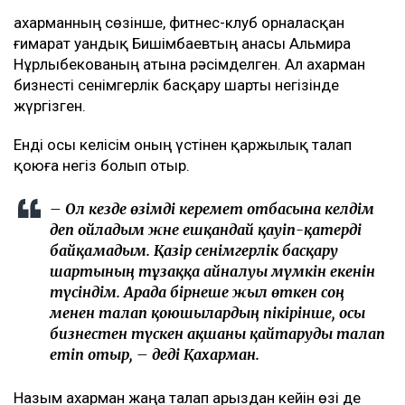
прокуратурадағы қызметінен кетті
Арада бірнеше жыл өткен соң талап қойылды
Назым Қахарманның айтуынша, талап оның екінші
баласын дүниеге әкелгеннен кейін басқарған
фитнес-клубқа қатысты.
– Бұл – кейінгі екі жылдағы маған қатысты
төртінші талап арыз, бірақ бұрынғы
енемнің берген алғашқы арызы. Осы уақыт
ішінде мен тек бір талап арыз бердім. Ол –
ата-ана құқығынан айыру туралы. Меніңше,
олардың түсінігінде бәріне мен кінәлімін:
ажырасқаныма да, өз пікірімді айтқаныма да,
балалардың олармен араласқысы
келмейтініне де, – деді ол.
Қахарманның сөзінше, фитнес-клуб орналасқан