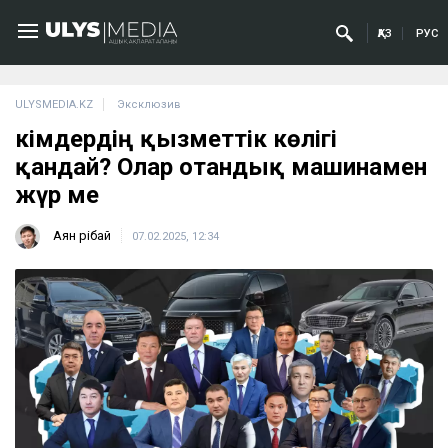
ҚАЗ
РУС
ULYSMEDIA.KZ
Эксклюзив
Әкімдердің қызметтік көлігі
қандай? Олар отандық машинамен
жүр ме
Аян Өрібай
07.02.2025, 12:34