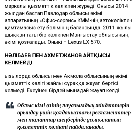
маркалы қызметтік көлікпен жүреді. Онысы 2014
жылдан бастап Павлодар облысы әкімі
аппаратының «Офис-сервис» КММ-нің автокөлікпен
қамтамасыз ету бөлімінің балансында. 2011 жылы
шыққан тағы бір көлікпен Маңғыстау облысының
әкімі қозғалады. Оныкі – Lexus LX 570.
НӘЛІБАЕВ ПЕН АХМЕТЖАНОВ АЙТҚЫСЫ
КЕЛМЕЙДІ
Қызылорда облысы мен Ақмола облысының әкімі
қызметтік көлігі жайлы сұраққа жауап бергісі
келмеді. Екеуінен бірдей мынадай жауап келді:
Облыс әкімі өзінің лауазымдық міндеттерін
орындау үшін қолданыстағы регламенттер
мен талаптар шеңберінде ұсынылатын
қызметтік көлікті пайдаланады.