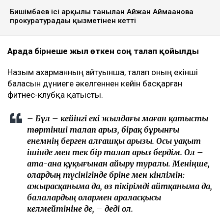
Ulysmedia коллажы
Назым Қахарман бұрынғы күйеуі Қуандық
Бишімбаевтың анасы өзіне қатысты 25 млн теңгеге
жуық сома өндіру туралы талап арыз бергенін
мәлімдеді. Оның айтуынша, бұл – сотталған экс-
министрдің отбасы кейінгі екі жылда өзіне қарсы
берген төртінші талап арыз, деп
хабарлайды
Ulysmedia.kz
.
ТАҒЫ ДА ОҚЫҢЫЗДАР
Байжанов бостандыққа шыққанымен, алты жыл
бақылауда болады
Бишімбаевтың туысы Бақытжан Байжанов
бостандыққа шықты
Бишімбаев ісі арқылы танылған Айжан Аймағанова