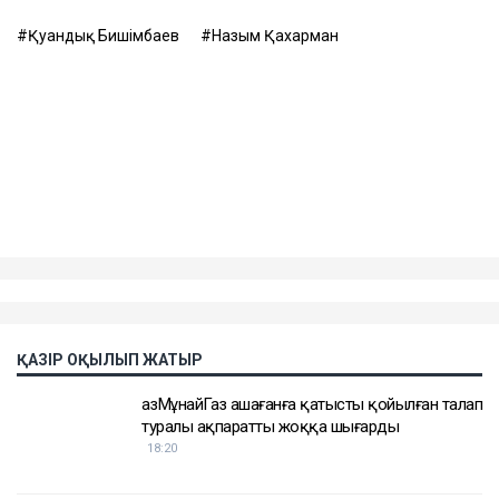
өндіруді талап етпек, себебі төлемдер толық
көлемде жүргізілмегенін мәлімдеді.
Контекст
Бұған дейін Назым Қахарман Қуандық Бишімбаевпен
бірге тұрған кезеңі туралы айтып берген. Оның
сөзінше, некеде болған кезінде ол күйеуінің
опасыздығына, бақылауына, психологиялық
қысымына және физикалық агрессиясына тап
болған.
Еске салайық, бұрынғы ұлттық экономика министрі
Қуандық Бишімбаев Салтанат Нүкенованы өлтіргені
үшін 24 жылға бас бостандығынан айырылып,
жазасын өтеп жатыр. Бұған дейін ол сыбайлас
жемқорлық ісі бойынша да сотталған.
Достарыңмен бөліс