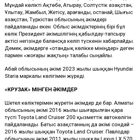
Мұндай көлікті Ақтөбе, Атырау, Солтүстік Қазақстан,
Ұлытау, Жамбыл, Жетісу, Қарағанды, Қостанай, Шығыс
Қазақстан, Түркістан облысының әкімдері
пайдаланады екен. Облыс әкімдіктерінің бірі бұл
көлік Президент әкімшілігінің қабылдау-тапсыру
актісі негізінде балансқа келіп түскенін хабарлайды.
Демек, әкімдерге «отандық көлікке мініңдер» деген
пәрмен «жоғары жақтың» талабы сыңайлы.
Абай облысының әкімі 2023 жылы шыққан Hyundai
Staria маркалы көлігімен жүреді.
«КРУЗАК» МІНГЕН ӘКІМДЕР
Шетел көліктерімен жүретін әкімдер де бар. Алматы
облысының әкімі 2016 жылы шығарылған қара
түсті Toyota Land Cruiser 200 қызметтік автокөлігін
пайдаланады. Батыс Қазақстанның да әкімі сондай –
2016 жылы шыққан Toyota Land Cruiser. Павлодар
облысының әкімі 2011 жылы шыққан Lexus LX 570