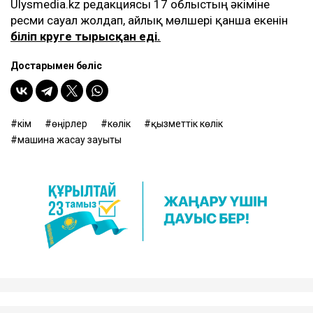
Ulysmedia.kz редакциясы 17 облыстың әкіміне
ресми сауал жолдап, айлық мөлшері қанша екенін
біліп көруге тырысқан еді.
Достарыңмен бөліс
әкім
өңірлер
көлік
қызметтік көлік
машина жасау зауыты