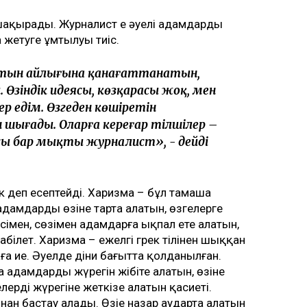
шақырады. Журналист ең әуелі адамдарды
а жетуге ұмтылуы тиіс.
латын айлығына қанағаттанатын,
. Өзіндік идеясы, көзқарасы жоқ, мен
р едім. Өзгеден көшіретін
 шығады. Оларға кереғар тілшілер –
сы бар мықты журналист», - дейді
 деп есептейді. Харизма – бұл тамаша
дамдарды өзіне тарта алатын, өзгелерге
ісімен, сөзімен адамдарға ықпал ете алатын,
қабілет. Харизма – ежелгі грек тілінен шыққан
ға ие. Әуелде діни бағытта қолданылған.
 адамдардың жүрегін жібіте алатын, өзіне
лердің жүрегіне жеткізе алатын қасиеті.
нан бастау алады. Өзіңе назар аударта алатын