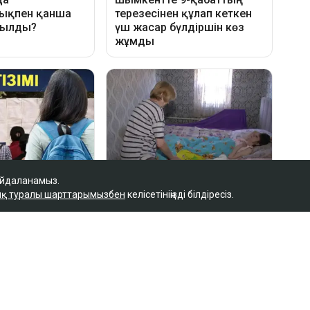
айдаланамыз.
қ туралы шарттарымызбен
келісетініңізді білдіресіз.