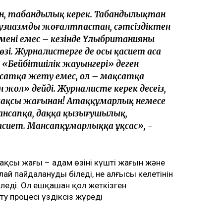
н, табандылық керек. Табандылықтан
нтузиазмды жоғалтпастан, сәтсіздіктен
л менің емес – кезінде Ұлыбританияны
сөзі. Журналистерге де осы қасиет аса
. «Бейбітшілік жауынгері» деген
атқа жету емес, ол – мақсатқа
ол» дейді. Журналисте керек десеңіз,
 жақсы жағынан! Атаққұмарлық немесе
нсапқа, даңққа қызығушылық,
қасиет. Мансапқұмарлыққа ұқсас», -
жақсы жағы – адам өзінің күшті жағын және
алай пайдалануды біледі, не алғысы келетінін
іледі. Ол ешқашан қол жеткізген
ту процесі үздіксіз жүреді