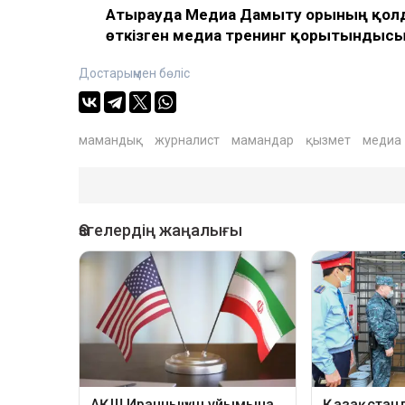
Атырауда Медиа Дамыту Қорының қолд
өткізген медиа тренинг қорытындыс
Достарыңмен бөліс
мамандық
журналист
мамандар
қызмет
медиа