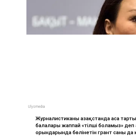
Ulysmedia
Журналистиканы Қазақстанда аса тарт
балалары жаппай «тілші боламыз» деп
орындарында бөлінетін грант саны да 