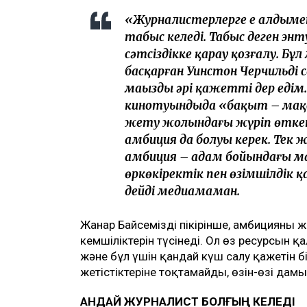
«Журналистерлерге ең алдыме
табыс келеді. Табыс деген э
сәтсіздікке қарау қозғалу. Бұ
басқарған Уинстон Черчильдің 
маңызды әрі қажетті дер едім
кинотуындыда «бақыт – мақс
жету жолындағы жүріп өткен ж
амбиция да болуы керек. Тек
амбиция – адам бойындағы ма
өркөкіректік пен өзімшілдік 
дейді медиамаман.
Жанар Байсеміздің пікірінше, амбицияның 
кемшіліктерін түсінеді. Ол өз ресурсын қ
және бұл үшін қандай күш салу қажетін б
жетістіктеріне тоқтамайды, өзін-өзі дамы
ҚАНДАЙ ЖУРНАЛИСТ БОЛҒЫҢ КЕЛЕДІ