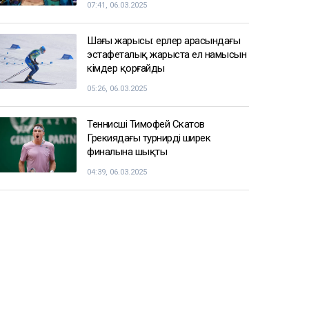
07:41, 06.03.2025
Шаңғы жарысы: ерлер арасындағы
эстафеталық жарыста ел намысын
кімдер қорғайды
05:26, 06.03.2025
Теннисші Тимофей Скатов
Грекиядағы турнирдің ширек
финалына шықты
04:39, 06.03.2025