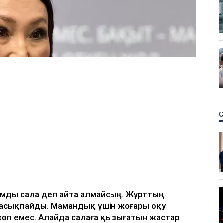
ымды сала деп айта алмайсың. Жұрттың
 асықпайды. Мамандық үшін жоғары оқу
көп емес. Алайда салаға қызығатын жастар