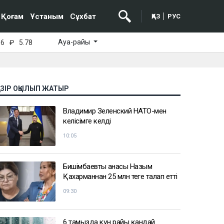
Қоғам
Ұстаным
Сұхбат
ҚАЗ
РУС
Ауа-райы
16
₽
5.78
АЗІР ОҚЫЛЫП ЖАТЫР
Владимир Зеленский НАТО-мен
келісімге келді
10:05
Бишімбаевтың анасы Назым
Қахарманнан 25 млн теңге талап етті
09:30
6 тамызда күн райы қандай