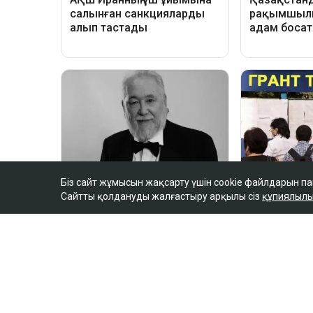
Біз сайт жұмысын жақсарту үшін cookie файлдарын п
Сайтты қолдануды жалғастыру арқылы сіз
құпиялылы