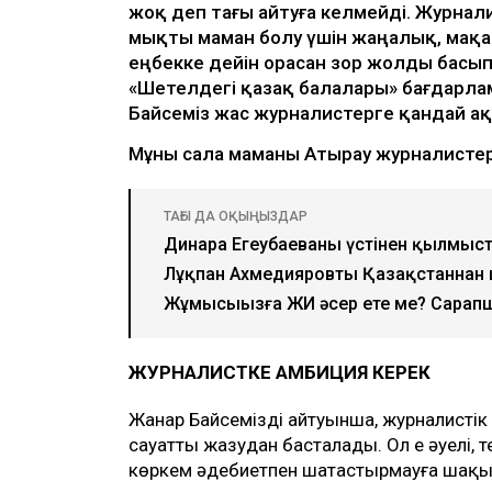
жоқ деп тағы айтуға келмейді. Журнал
мықты маман болу үшін жаңалық, мақа
еңбекке дейін орасан зор жолды басып
«Шетелдегі қазақ балалары» бағдарл
Байсеміз жас журналистерге қандай а
Мұны сала маманы Атырау журналистер
ТАҒЫ ДА ОҚЫҢЫЗДАР
Динара Егеубаеваның үстінен қылмыс
Лұқпан Ахмедияровты Қазақстаннан
Жұмысыңызға ЖИ әсер ете ме? Сарапшы
ЖУРНАЛИСТКЕ АМБИЦИЯ КЕРЕК
Жанар Байсеміздің айтуынша, журналистік 
сауатты жазудан басталады. Ол ең әуелі,
көркем әдебиетпен шатастырмауға шақ