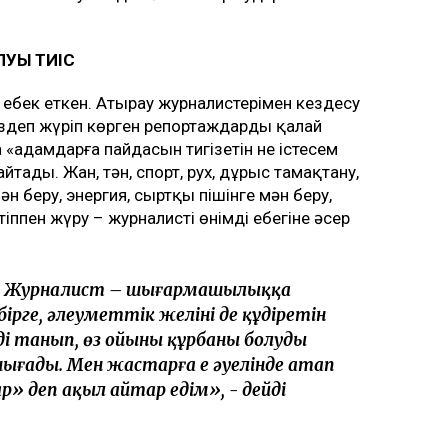
ЛУЫ ТИІС
 еңбек еткен. Атырау журналистерімен кездесу
іздеп жүріп көрген репортаждарды қалай
«адамдарға пайдасын тигізетін не істесем
йтады. Жан, тән, спорт, рух, дұрыс тамақтану,
н беру, энергия, сыртқы пішінге мән беру,
іппен жүру – журналистің өнімді еңбегіне әсер
к. Журналист – шығармашылыққа
рге, әлеуметтік желінің де құдіретін
ңді танып, өз ойыңның құрбаны болуды
ығады. Мен жастарға ең әуелінде атап
» деп ақыл айтар едім», - дейді