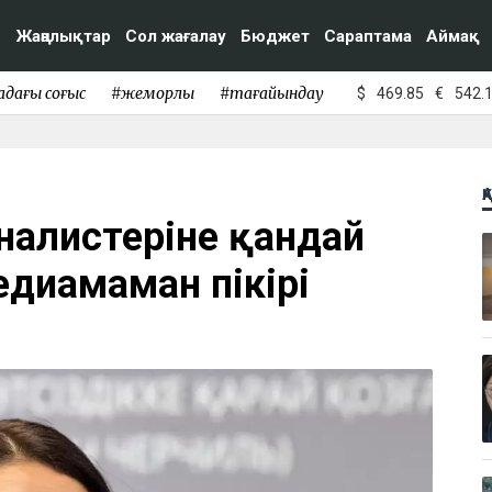
Жаңалықтар
Сол жағалау
Бюджет
Сараптама
Аймақ
адағы соғыс
#жемқорлық
#тағайындау
$
469.85
€
542.
Қ
рналистеріне қандай
едиамаман пікірі