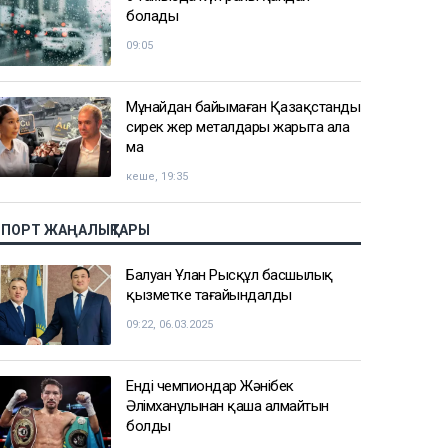
болады
09:05
Мұнайдан байымаған Қазақстанды
сирек жер металдары жарыта ала
ма
кеше, 19:35
СПОРТ ЖАҢАЛЫҚТАРЫ
Балуан Ұлан Рысқұл басшылық
қызметке тағайындалды
09:22, 06.03.2025
Енді чемпиондар Жәнібек
Әлімханұлынан қаша алмайтын
болды