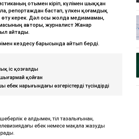
истиканың отымен кіріп, күлімен шыққан
ла, репортаждан бастап, үлкен қоғамдық
 өту керек. Дәл осы жолда медиамаман,
амасының авторы, журналист Жанар
қыл айтады.
імен кездесу барысында айтып берді.
тық іс қозғалды
 шығармай қойған
 еңбек нарығындағы өзгерістерді түсіндірді
шеберлік ең алдымен, тіл тазалығынан,
 телевизиядағы еңбек немесе мақала жазуды
ырады.