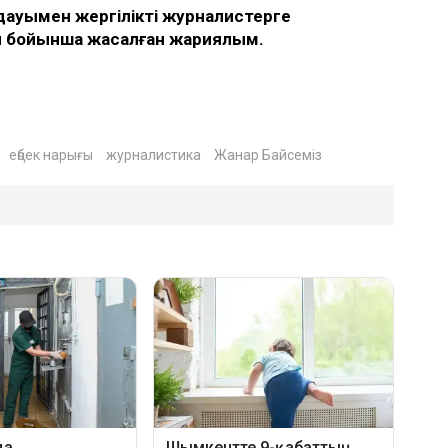
ауымен жергілікті журналистерге
ы бойынша жасалған жариялым.
еңбек нарығы
журналистика
Жанар Байсеміз