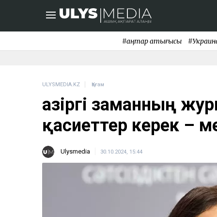
#қаңтар қақтығысы
#Украин
ULYSMEDIA.KZ
Қоғам
Қазіргі заманның жу
қасиеттер керек – м
Ulysmedia
30.10.2024, 15:44