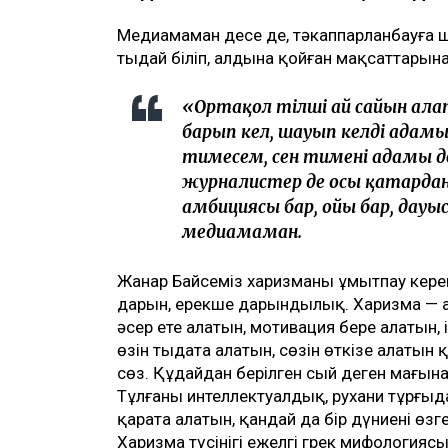
Медиамаман десе де, тәкаппарланбауға 
тыңдай біліп, алдына қойған мақсаттарын
«Ортаңқол тілші ай сайын а
барып кел, шауып келдің адамы
тимесем, сен тименің адамы де
журналистер де осы қатардан
амбициясы бар, ойы бар, дауы
медиамаман.
Жанар Байсеміз харизманы ұмытпау керек
дарын, ерекше дарындылық. Харизма — а
әсер ете алатын, мотивация бере алатын, 
өзін тыңдата алатын, сөзін өткізе алатын 
сөз. Құдайдан берілген сый деген мағына
Тұлғаның интеллектуалдық, рухани тұрғыда
қарата алатын, қандай да бір дүниені өзге
Харизма түсінігі ежелгі грек мифологиясы