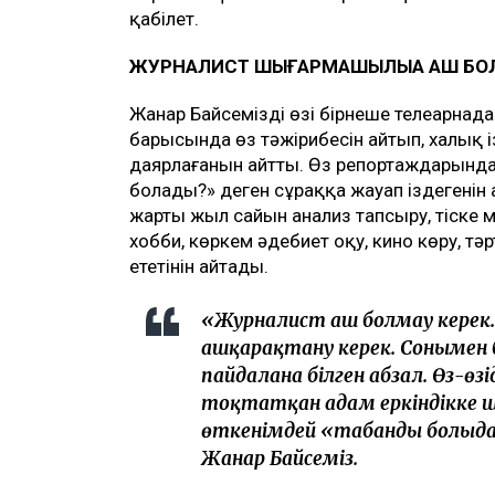
қабілет.
ЖУРНАЛИСТ ШЫҒАРМАШЫЛЫҚҚА АШ БО
Жанар Байсеміздің өзі бірнеше телеарнада
барысында өз тәжірибесін айтып, халық 
даярлағанын айтты. Өз репортаждарында 
болады?» деген сұраққа жауап іздегенін а
жарты жыл сайын анализ тапсыру, тіске мә
хобби, көркем әдебиет оқу, кино көру, тәрт
ететінін айтады.
«Журналист аш болмау кере
ашқарақтану керек. Сонымен бі
пайдалана білген абзал. Өз-өзі
тоқтатқан адам еркіндікке ш
өткенімдей «табанды болыңдар
Жанар Байсеміз.