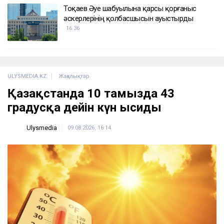
Тоқаев Әуе шабуылына қарсы қорғаныс
әскерлерінің қолбасшысын ауыстырды
16:36
ULYSMEDIA.KZ
Жаңалықтар
Қазақстанда 10 тамызда 43
градусқа дейін күн ысиды
Ulysmedia
09.08.2026, 16:14