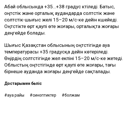
Абай облысында +35…+38 градус күтіледі. Батыс,
оңтүстік және орталық аудандарда солтүстік және
солтүстік-шығыс желі 15–20 м/с-ке дейін күшейеді.
Оңтүстікте өрт қаупі өте жоғары, орталықта жоғары
деңгейде болады.
Шығыс Қазақстан облысының оңтүстігінде ауа
температурасы +35 градусқа дейін көтеріледі.
Өңірдің солтүстігінде жел екпіні 15–20 м/с-ке жетеді.
Облыстың оңтүстігінде өрт қаупі өте жоғары, тағы
бірнеше ауданда жоғары деңгейде сақталады.
Достарыңмен бөліс
ауа райы
синоптиктер
болжам