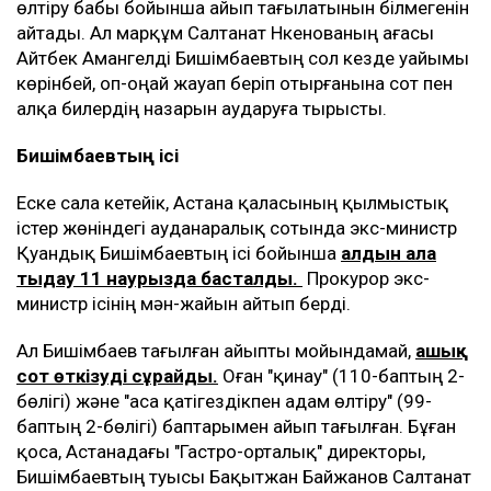
өлтіру бабы бойынша айып тағылатынын білмегенін
айтады. Ал марқұм Салтанат Нүкенованың ағасы
Айтбек Амангелді Бишімбаевтың сол кезде уайымы
көрінбей, оп-оңай жауап беріп отырғанына сот пен
алқа билердің назарын аударуға тырысты.
Бишімбаевтың ісі
Еске сала кетейік, Астана қаласының қылмыстық
істер жөніндегі ауданаралық сотында экс-министр
Қуандық Бишімбаевтың ісі бойынша
алдын ала
тыңдау 11 наурызда басталды.
Прокурор экс-
министр ісінің мән-жайын айтып берді.
Ал Бишімбаев тағылған айыпты мойындамай,
ашық
сот өткізуді сұрайды.
Оған "қинау" (110-баптың 2-
бөлігі) және "аса қатігездікпен адам өлтіру" (99-
баптың 2-бөлігі) баптарымен айып тағылған. Бұған
қоса, Астанадағы "Гастро-орталық" директоры,
Бишімбаевтың туысы Бақытжан Байжанов Салтанат