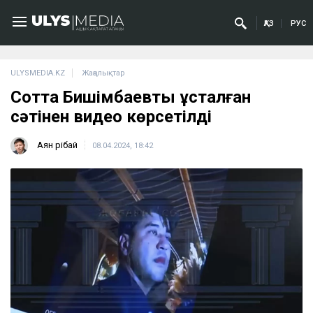
ҚАЗ
РУС
ULYSMEDIA.KZ
Жаңалықтар
Сотта Бишімбаевтың ұсталған
сәтінен видео көрсетілді
Аян Өрібай
08.04.2024, 18:42