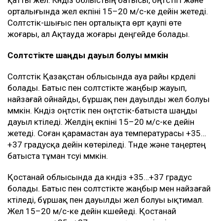
қатты жел. Күндіз облыстың батысы, оңтүстігі және
орталығында жел екпіні 15–20 м/с-ке дейін жетеді.
Солтүстік-шығыс пен орталықта өрт қаупі өте
жоғары, ал Ақтауда жоғары деңгейде болады.
Солтүстікте шаңды дауыл болуы мүмкін
Солтүстік Қазақстан облысында ауа райы күрделі
болады. Батыс пен солтүстікте жаңбыр жауып,
найзағай ойнайды, бұршақ пен дауылды жел болуы
мүмкін. Күндіз оңтүстік пен оңтүстік-батыста шаңды
дауыл күтіледі. Желдің екпіні 15–20 м/с-ке дейін
жетеді. Соған қарамастан ауа температурасы +35…
+37 градусқа дейін көтеріледі. Түнде және таңертең
батыста тұман түсуі мүмкін.
Қостанай облысында да күндіз +35…+37 градус
болады. Батыс пен солтүстікте жаңбыр мен найзағай
күтіледі, бұршақ пен дауылды жел болуы ықтимал.
Жел 15–20 м/с-ке дейін күшейеді. Қостанай