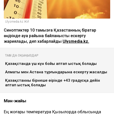
Ulysmedia.kz ЖИ
Синоптиктер 10 тамызға Қазақстанның бірқатар
өңірінде ауа райына байланысты ескерту
жариялады, деп хабарлайды
Ulysmedia.kz.
ТАҒЫ ДА ОҚЫҢЫЗДАР
Қазақстанда үш күн бойы аптап ыстық болады
Алматы мен Астана тұрғындарына ескерту жасалды
Қазақстанның бірнеше өңірінде +43 градусқа дейін
аптап ыстық болады
Мән-жайы
Ең жоғары температура Қызылорда облысында