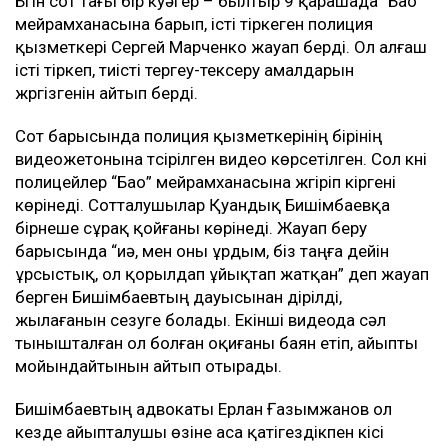
Бүгін сот тағы бір куәгер – былтыр 9 қарашада “Бао”
мейрамханасына барып, істі тіркеген полиция
қызметкері Сергей Марченко жауап берді. Ол алғаш
істі тіркеп, тиісті тергеу-тексеру амалдарын
жүргізгенін айтып берді.
Сот барысында полиция қызметкерінің бірінің
видеожетонына түсірілген видео көрсетілген. Сол күні
полицейлер “Бао” мейрамханасына жүгіріп кіргені
көрінеді. Сотталушылар Қуандық Бишімбаевқа
бірнеше сұрақ қойғаны көрінеді. Жауап беру
барысында “иә, мен оны ұрдым, біз таңға дейін
ұрсыстық, ол қорылдап ұйықтап жатқан” деп жауап
берген Бишімбаевтың дауысынан дірілді,
жылағанын сезуге болады. Екінші видеода сәл
тынышталған ол болған оқиғаны баян етіп, айыпты
мойындайтынын айтып отырады.
Бишімбаевтың адвокаты Ерлан Ғазымжанов ол
кезде айыпталушы өзіне аса қатігездікпен кісі