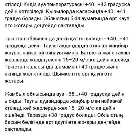
күтіледі. Күндіз ауа температурасы +40…+43 градусқа
дейін көтеріледі. Қызылорда қаласында +40…+41
градус болады. Облыстың бүкіл аумағында өрт қаупі
өте жоғары деңгейде сақталады.
Түркістан облысында да күн қатты ысиды - +40…+41
градусқа дейін. Таулы аудандарда өткінші жаңбыр
жауып, найзағай ойнауы мүмкін. Батыста және таулы
жерлерде желдің екпіні 15–20 м/с-ке дейін күшейеді.
Түркістан қаласында шамамен +40 градус және
екпінді жел күтіледі. Шымкентте өрт қаупі өте
жоғары.
Жамбыл облысында ауа +38…+40 градусқа дейін
ысиды. Таулы аудандарда жаңбыр мен найзағай
күтіледі, кей жерлерде жел 15–20 м/с-ке дейін
күшейеді. Таразда +38 градус болады. Облыстың
басым бөлігінде өрт қаупі өте жоғары деңгейде
сақталады.