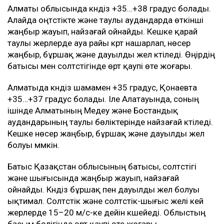
Алматы облысында күндіз +35…+38 градус болады.
Алайда оңтүстікте және таулы аудандарда өткінші
жаңбыр жауып, найзағай ойнайды. Кешке қарай
таулы жерлерде ауа райы күрт нашарлап, нөсер
жаңбыр, бұршақ және дауылды жел күтіледі. Өңірдің
батысы мен солтүстігінде өрт қаупі өте жоғары.
Алматыда күндіз шамамен +35 градус, Қонаевта
+35…+37 градус болады. Іле Алатауында, соның
ішінде Алматының Медеу және Бостандық
аудандарының таулы бөліктерінде найзағай күтіледі.
Кешке нөсер жаңбыр, бұршақ және дауылды жел
болуы мүмкін.
Батыс Қазақстан облысының батысы, солтүстігі
және шығысында жаңбыр жауып, найзағай
ойнайды. Күндіз бұршақ пен дауылды жел болуы
ықтимал. Солтүстік және солтүстік-шығыс желі кей
жерлерде 15–20 м/с-ке дейін күшейеді. Облыстың