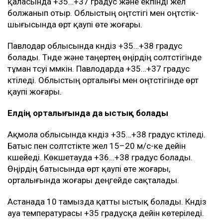
қаласында +35…+37 градус және екпінді жел
болжанып отыр. Облыстың оңтүстігі мен оңтүстік-
шығысында өрт қаупі өте жоғары.
Павлодар облысында күндіз +35…+38 градус
болады. Түнде және таңертең өңірдің солтүстігінде
тұман түсуі мүмкін. Павлодарда +35…+37 градус
күтіледі. Облыстың орталығы мен оңтүстігінде өрт
қаупі жоғары.
Елдің орталығында да ыстық болады
Ақмола облысында күндіз +35…+38 градус күтіледі.
Батыс пен солтүстікте жел 15–20 м/с-ке дейін
күшейеді. Көкшетауда +36…+38 градус болады.
Өңірдің батысында өрт қаупі өте жоғары,
орталығында жоғары деңгейде сақталады.
Астанада 10 тамызда қатты ыстық болады. Күндіз
ауа температурасы +35 градусқа дейін көтеріледі.