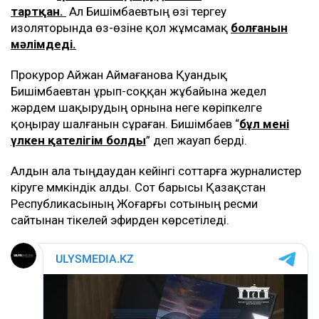
тартқан.
Ал Бишімбаевтың өзі тергеу
изоляторында өз-өзіне қол жұмсамақ
болғанын
мәлімдеді.
Прокурор Айжан Аймағанова Қуандық
Бишімбаевтан ұрып-соққан жұбайына жедел
жәрдем шақырудың орнына неге көріпкелге
қоңырау шалғанын сұраған. Бишімбаев “
бұл менің
үлкен қателігім болды
” деп жауап берді.
Алдын ала тыңдаудан кейінгі соттарға журналистер
кіруге мүмкіндік алды. Сот барысы Қазақстан
Республикасының Жоғарғы сотының ресми
сайтынан тікелей эфирден көрсетіледі.