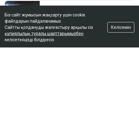
Біз сайт жұмысын жақсарту үшін cookie
файлдарын пайдаланамыз.
Келісемін
Сайтты қолдануды жалғастыру арқылы сіз
құпиялылық туралы шарттарымызбен
келісетініңізді білдіресіз.
ҚАЗІР ОҚЫЛЫП ЖАТЫР
Қазақстандықтар паспорт пен жеке куәлікті
жаппай рәсімдеп жатыр
18:17