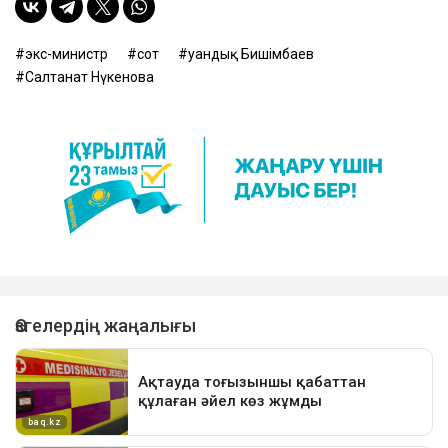
экс-министр
сот
Қуандық Бишімбаев
Салтанат Нүкенова