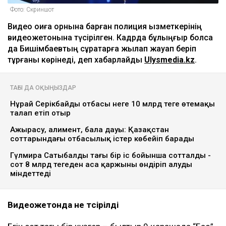
Фото: Скриншот
Видео оқиға орнына барған полиция қызметкерінің
видеожетонына түсірілген. Кадрда бұлыңғыр болса
да Бишімбаевтың сұрақтарға жылап жауап беріп
тұрғаны көрінеді, деп хабарлайды
Ulysmedia.kz
.
ТАҒЫ ДА ОҚЫҢЫЗДАР
Нұрай Серікбайдың отбасы неге 10 млрд теңге өтемақы
талап етіп отыр
Ажырасу, алимент, бала дауы: Қазақстан
соттарындағы отбасылық істер көбейіп барады
Гүлмира Сатыбалды тағы бір іс бойынша сотталды -
сот 8 млрд теңгеден аса қаржыны өндіріп алуды
міндеттеді
Видеожетонда не түсірілді