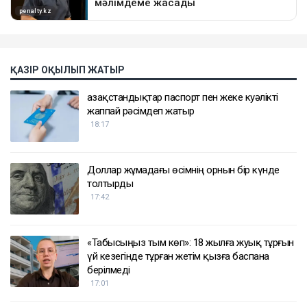
ҚАЗІР ОҚЫЛЫП ЖАТЫР
Қазақстандықтар паспорт пен жеке куәлікті
жаппай рәсімдеп жатыр
18:17
Доллар жұмадағы өсімнің орнын бір күнде
толтырды
17:42
«Табысыңыз тым көп»: 18 жылға жуық тұрғын
үй кезегінде тұрған жетім қызға баспана
берілмеді
17:01