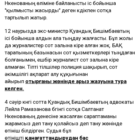
Нүкенованың өліміне байланысты іс бойынша
"қылмысты жасырды" деген күдікпен сотқа
тартылып жатыр.
12 наурызда экс-министр Қуандық Бишімбаевтың
ісі бойынша алдын ала тыңдау жалғасты. Бұл жолы
да журналистер сот залына кіре алған жоқ. БАҚ
тарапының базынасын сот қызметкерлері тыңдаған
болғанымен, ешбір журналист сот залына кіре
алмаған. Тіпті тілшілер полиция шақырып, сот
әкімшілігі ақпарат алу құқығынан
айырып
отырғаны жөнінде арыз жазуына тура
келген.
4 сәуір күнгі сотта Қуандық Бишімбаевтың адвокаты
Лейла Рамазанова бүгінгі сотқа Салтанат
Нүкенованың денесіне жасалған сараптаманы
жарамсыз деп тану қолайсыз деп тану жөнінде
өтініш білдірген. Судья бұл
өтінішті
қанағаттандырудан бас