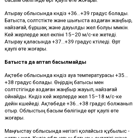
басым бөлігінде өрт қаупі өте жоғары.
Атырау облысында күндіз +36…+39 градус болады.
Батыста, солтүстікте және шығыста аздаған жаңбыр,
найзағай, бұршақ және дауылды жел болуы мүмкін.
Кей жерлерде жел екпіні 15–20 м/с-ке жетеді.
Атырау қаласында +37…+39 градус күтіледі. Өрт
қаупі өте жоғары.
Батыста да аптап басылмайды
Ақтөбе облысында күндіз ауа температурасы +35…
+38 градус болады. Өңірдің батысы мен
солтүстігінде аздаған жаңбыр жауып, найзағай
ойнайды. Күндіз кей жерлерде жел 15–18 м/с-ке
дейін күшейеді. Ақтөбеде +36…+38 градус болжанып
отыр. Облыстың басым бөлігінде өрт қаупі өте
жоғары.
Маңғыстау облысында негізгі қолайсыз құбылыс -