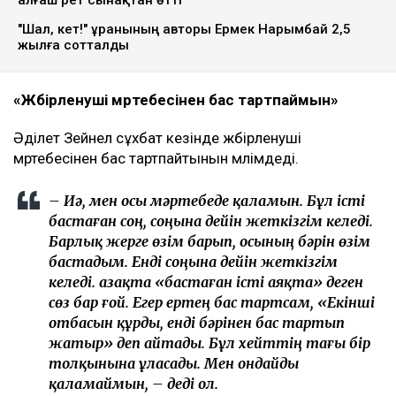
алғаш рет сынақтан өтті
"Шал, кет!" ұранының авторы Ермек Нарымбай 2,5
жылға сотталды
«Жәбірленуші мәртебесінен бас тартпаймын»
Әділет Зейнел сұхбат кезінде жәбірленуші
мәртебесінен бас тартпайтынын мәлімдеді.
– Иә, мен осы мәртебеде қаламын. Бұл істі
бастаған соң, соңына дейін жеткізгім келеді.
Барлық жерге өзім барып, осының бәрін өзім
бастадым. Енді соңына дейін жеткізгім
келеді. Қазақта «бастаған істі аяқта» деген
сөз бар ғой. Егер ертең бас тартсам, «Екінші
отбасын құрды, енді бәрінен бас тартып
жатыр» деп айтады. Бұл хейттің тағы бір
толқынына ұласады. Мен ондайды
қаламаймын, – деді ол.