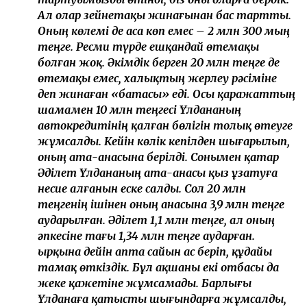
Ал олар зейнетақы жинағынан бас тартты.
Оның көлемі де аса көп емес – 2 млн 300 мың
теңге. Ресми түрде ешқандай өтемақы
болған жоқ. Әкімдік берген 20 млн теңге де
өтемақы емес, халықтың жерлеу рәсіміне
деп жинаған «батасы» еді. Осы қаражаттың
шамамен 10 млн теңгесі Ұлдананың
автокредитінің қалған бөлігін толық өтеуге
жұмсалды. Кейін көлік кепілден шығарылып,
оның ата-анасына берілді. Сонымен қатар
Әділет Ұлдананың ата-анасы қыз ұзатуға
несие алғанын еске салды. Сол 20 млн
теңгенің ішінен оның анасына 3,9 млн теңге
аударылған. Әділет 1,1 млн теңге, ал оның
әпкесіне тағы 1,34 млн теңге аударған.
Қырқына дейін апта сайын ас беріп, құдайы
тамақ өткіздік. Бұл ақшаны екі отбасы да
жеке қажетіне жұмсамады. Барлығы
Ұлданаға қатысты шығындарға жұмсалды,