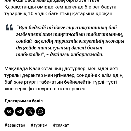
жетекші басылымдардың бірі Dove Travel
Қазақстанды өмірде кем дегенде бір рет баруға
тұрарлық 10 үздік бағыттың қатарына қосқан.
"Бұл беделді тізімге ену Қазақстанның бай
мәдениеті мен таңғажайып табиғатының,
сондай-ақ елдің туристік әлеуетінің жоғары
деңгейде танылуының дәлелі болып
табылады", - делінген хабарламада.
Мақалада Қазақстанның дәстүрлері мен мәдениеті
туралы деректер мен әңгімелер, сондай-ақ еліміздің
бай және әртүрлі табиғатын бейнелейтін түрлі-түсті
және әсерлі фотосуреттер келтірілген.
Достарыңмен бөліс
Қазақстан
туризм
саяхат