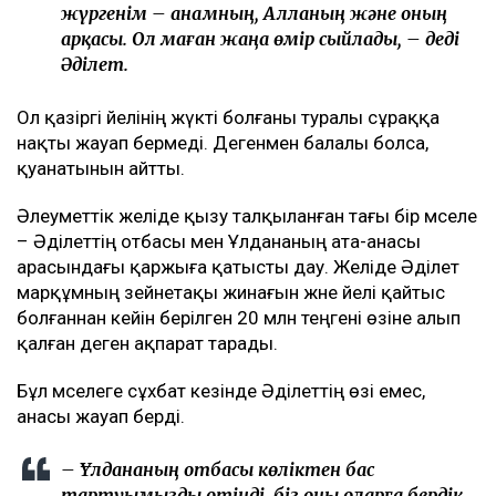
жүргенім – анамның, Алланың және оның
арқасы. Ол маған жаңа өмір сыйлады, – деді
Әділет.
Ол қазіргі әйелінің жүкті болғаны туралы сұраққа
нақты жауап бермеді. Дегенмен балалы болса,
қуанатынын айтты.
Әлеуметтік желіде қызу талқыланған тағы бір мәселе
– Әділеттің отбасы мен Ұлдананың ата-анасы
арасындағы қаржыға қатысты дау. Желіде Әділет
марқұмның зейнетақы жинағын және әйелі қайтыс
болғаннан кейін берілген 20 млн теңгені өзіне алып
қалған деген ақпарат тарады.
Бұл мәселеге сұхбат кезінде Әділеттің өзі емес,
анасы жауап берді.
– Ұлдананың отбасы көліктен бас
тартуымызды өтінді, біз оны оларға бердік.