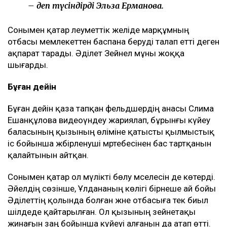
– деп түсіндірді Эльза Ерманова.
Сонымен қатар әлеуметтік желіде марқұмның
отбасы мемлекеттен баспана беруді талап етті деген
ақпарат тарады. Әділет Зейнел мұны жоққа
шығарды.
Бұған дейін
Бұған дейін қаза тапқан фельдшердің анасы Сәлима
Ешанқұлова видеоүндеу жариялап, бұрынғы күйеу
баласының қызының өліміне қатысты қылмыстық
іс бойынша жәбірленуші мәртебесінен бас тартқанын
қалайтынын айтқан.
Сонымен қатар ол мүлікті бөлу мәселесін де көтерді.
Әйелдің сөзінше, Ұлдананың көлігі бірнеше ай бойы
Әділеттің қолында болған және отбасыға тек биыл
шілдеде қайтарылған. Ол қызының зейнетақы
жинағын заң бойынша күйеуі алғанын да атап өтті.