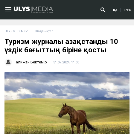
ҚАЗ
РУС
ULYSMEDIA.KZ
Жаңалықтар
Туризм журналы Қазақстанды 10
үздік бағыттың біріне қосты
Қалижан Бектемір
31.07.2024, 11:06