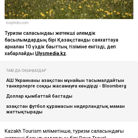
rosphoto.com
Туризм саласындағы жетекші әлемдік
басылымдардың бірі Қазақстанды саяхаттауға
арналған 10 үздік бағыттың тізіміне енгізді, деп
хабарлайды
Ulysmedia.kz
.
ТАҒЫ ДА ОҚЫҢЫЗДАР
АҚШ Украинаны Қазақстан мұнайын тасымалдайтын
танкерлерге соққы жасамауға көндірді - Bloomberg
Доллар қымбаттай бастады
Қазақстан футбол құрамасын нидерландтық маман
жаттықтырады
Kazakh Tourism мәліметінше, туризм саласындағы