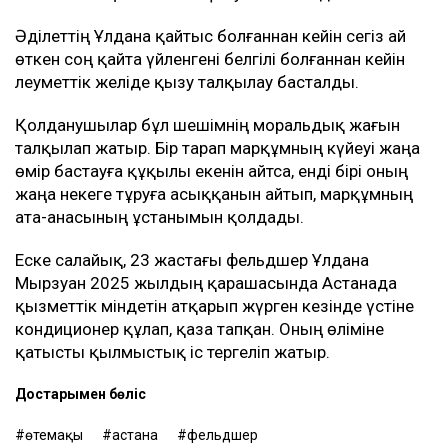
Әділеттің Ұлдана қайтыс болғаннан кейін сегіз ай
өткен соң қайта үйленгені белгілі болғаннан кейін
әлеуметтік желіде қызу талқылау басталды.
Қолданушылар бұл шешімнің моральдық жағын
талқылап жатыр. Бір тарап марқұмның күйеуі жаңа
өмір бастауға құқылы екенін айтса, енді бірі оның
жаңа некеге тұруға асыққанын айтып, марқұмның
ата-анасының ұстанымын қолдады.
Еске салайық, 23 жастағы фельдшер Ұлдана
Мырзуан 2025 жылдың қарашасында Астанада
қызметтік міндетін атқарып жүрген кезінде үстіне
кондиционер құлап, қаза тапқан. Оның өліміне
қатысты қылмыстық іс тергеліп жатыр.
Достарыңмен бөліс
өтемақы
астана
фельдшер