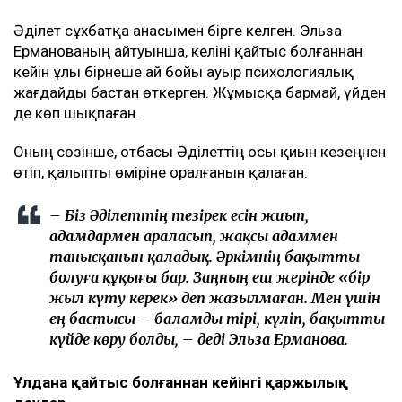
Әділет сұхбатқа анасымен бірге келген. Эльза
Ерманованың айтуынша, келіні қайтыс болғаннан
кейін ұлы бірнеше ай бойы ауыр психологиялық
жағдайды бастан өткерген. Жұмысқа бармай, үйден
де көп шықпаған.
Оның сөзінше, отбасы Әділеттің осы қиын кезеңнен
өтіп, қалыпты өміріне оралғанын қалаған.
– Біз Әділеттің тезірек есін жиып,
адамдармен араласып, жақсы адаммен
танысқанын қаладық. Әркімнің бақытты
болуға құқығы бар. Заңның еш жерінде «бір
жыл күту керек» деп жазылмаған. Мен үшін
ең бастысы – баламды тірі, күліп, бақытты
күйде көру болды, – деді Эльза Ерманова.
Ұлдана қайтыс болғаннан кейінгі қаржылық