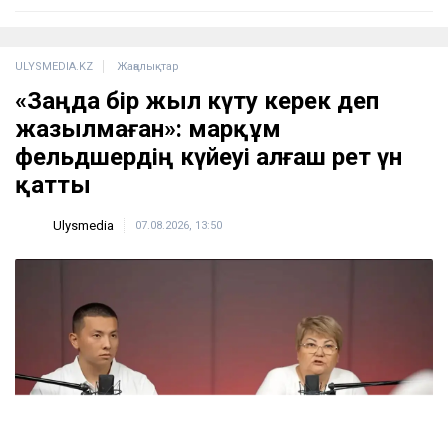
ULYSMEDIA.KZ
Жаңалықтар
«Заңда бір жыл күту керек деп
жазылмаған»: марқұм
фельдшердің күйеуі алғаш рет үн
қатты
Ulysmedia
07.08.2026, 13:50