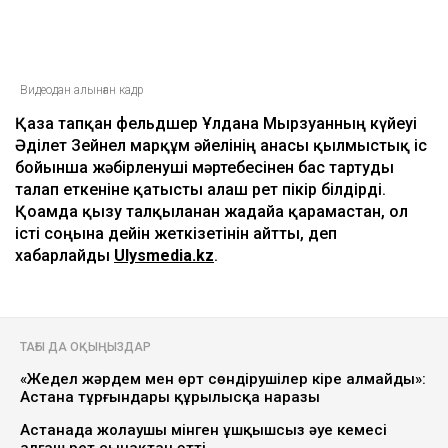
Видеодан алынған кадр
Қаза тапқан фельдшер Ұлдана Мырзуанның күйеуі
Әділет Зейнел марқұм әйелінің анасы қылмыстық іс
бойынша жәбірленуші мәртебесінен бас тартуды
талап еткеніне қатысты алғаш рет пікір білдірді.
Қоғамда қызу талқыланған жағдайға қарамастан, ол
істі соңына дейін жеткізетінін айтты, деп
хабарлайды
Ulysmedia.kz
.
ТАҒЫ ДА ОҚЫҢЫЗДАР
«Жедел жәрдем мен өрт сөндірушілер кіре алмайды»:
Астана тұрғындары құрылысқа наразы
Астанада жолаушы мінген ұшқышсыз әуе кемесі