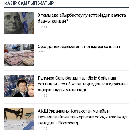
ҚАЗІР ОҚЫЛЫП ЖАТЫР
8 тамызда айырбастау пункттеріндегі валюта
бағамы қандай?
12:51
Оралда тексерілмеген ет өнімдері сатылған
12:15
Гүлмира Сатыбалды тағы бір іс бойынша
сотталды - сот 8 млрд теңгеден аса қаржыны
өндіріп алуды міндеттеді
11:39
АҚШ Украинаны Қазақстан мұнайын
тасымалдайтын танкерлерге соққы жасамауға
көндірді - Bloomberg
11:19