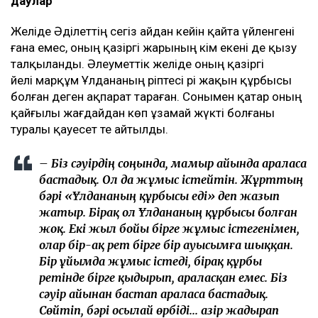
даулар
Желіде Әділеттің сегіз айдан кейін қайта үйленгені
ғана емес, оның қазіргі жарының кім екені де қызу
талқыланды. Әлеуметтік желіде оның қазіргі
әйелі марқұм Ұлдананың әріптесі әрі жақын құрбысы
болған деген ақпарат тараған. Сонымен қатар оның
қайғылы жағдайдан көп ұзамай жүкті болғаны
туралы қауесет те айтылды.
– Біз сәуірдің соңында, мамыр айында араласа
бастадық. Ол да жұмыс істейтін. Жұрттың
бәрі «Ұлдананың құрбысы еді» деп жазып
жатыр. Бірақ ол Ұлдананың құрбысы болған
жоқ. Екі жыл бойы бірге жұмыс істегенімен,
олар бір-ақ рет бірге бір ауысымға шыққан.
Бір ұйымда жұмыс істеді, бірақ құрбы
ретінде бірге қыдырып, араласқан емес. Біз
сәуір айынан бастап араласа бастадық.
Сөйтіп, бәрі осылай өрбіді... Қазір жадырап