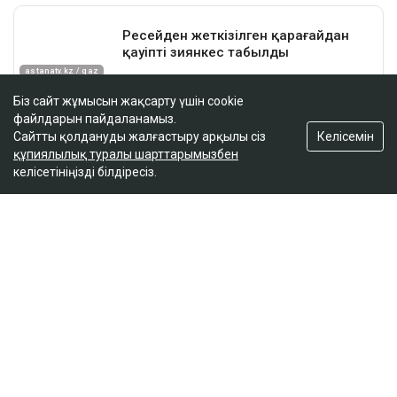
Біз сайт жұмысын жақсарту үшін cookie
файлдарын пайдаланамыз.
Келісемін
Сайтты қолдануды жалғастыру арқылы сіз
құпиялылық туралы шарттарымызбен
келісетініңізді білдіресіз.