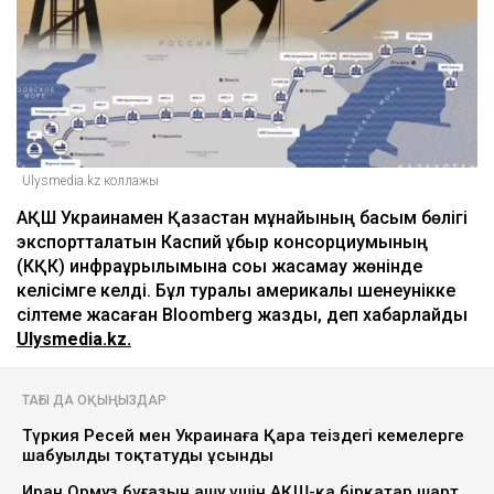
Ulysmedia.kz коллажы
АҚШ Украинамен Қазақстан мұнайының басым бөлігі
экспортталатын Каспий құбыр консорциумының
(КҚК) инфрақұрылымына соққы жасамау жөнінде
келісімге келді. Бұл туралы америкалық шенеунікке
сілтеме жасаған Bloomberg жазды, деп хабарлайды
Ulysmedia.kz.
ТАҒЫ ДА ОҚЫҢЫЗДАР
Түркия Ресей мен Украинаға Қара теңіздегі кемелерге
шабуылды тоқтатуды ұсынды
Иран Ормуз бұғазын ашу үшін АҚШ-қа бірқатар шарт