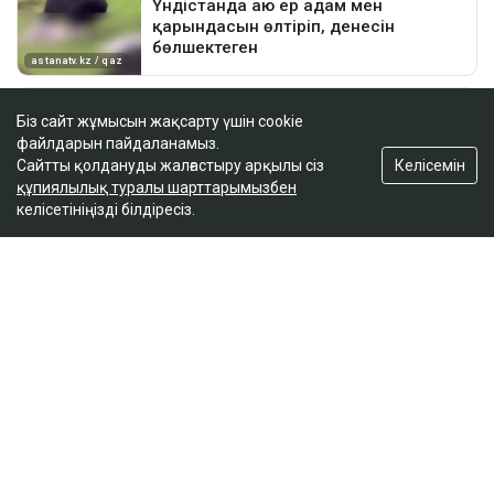
Біз сайт жұмысын жақсарту үшін cookie
файлдарын пайдаланамыз.
Келісемін
Сайтты қолдануды жалғастыру арқылы сіз
құпиялылық туралы шарттарымызбен
келісетініңізді білдіресіз.
ҚАЗІР ОҚЫЛЫП ЖАТЫР