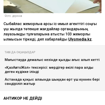
Фото: дереккөз
Сыбайлас жемқорлыққа қарсы іс-қимыл агенттігі соңғы
үш жылда төтенше жағдайлар органдарының
лауазымды тұлғаларына қатысты 103 жемқорлық
қылмысын тіркеді, деп хабарлайды
Ulysmedia.kz
.
ТАҒЫ ДА ОҚЫҢЫЗДАР
Маңғыстауда демалыс кезінде қызды ағыс алып кетті
«ҚазАвтоЖол» тексерісі: мердігер өкілі пара алды
деген күдікке ілінді
Астанада қоқыс алаңында шыққан өрт үш күннен бері
сөндіріліп жатыр
АНТИКОР НЕ ДЕЙДІ