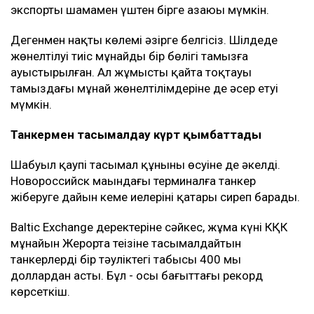
экспорты шамамен үштен бірге азаюы мүмкін.
Дегенмен нақты көлемі әзірге белгісіз. Шілдеде
жөнелтілуі тиіс мұнайдың бір бөлігі тамызға
ауыстырылған. Ал жұмыстың қайта тоқтауы
тамыздағы мұнай жөнелтілімдеріне де әсер етуі
мүмкін.
Танкермен тасымалдау күрт қымбаттады
Шабуыл қаупі тасымал құнының өсуіне де әкелді.
Новороссийск маңындағы терминалға танкер
жіберуге дайын кеме иелерінің қатары сиреп барады.
Baltic Exchange деректеріне сәйкес, жұма күні КҚК
мұнайын Жерорта теңізіне тасымалдайтын
танкерлердің бір тәуліктегі табысы 400 мың
доллардан асты. Бұл - осы бағыттағы рекорд
көрсеткіш.