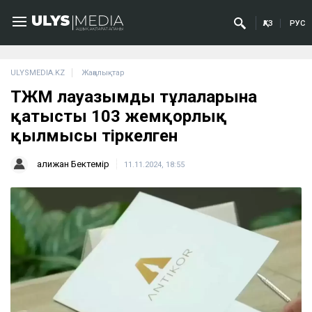
ҚАЗ
РУС
ULYSMEDIA.KZ
Жаңалықтар
ТЖМ лауазымды тұлғаларына
қатысты 103 жемқорлық
қылмысы тіркелген
Қалижан Бектемір
11.11.2024, 18:55