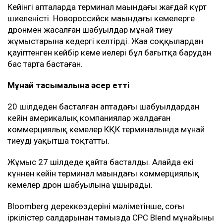
Кейінгі апталарда терминал маңындағы жағдай күрт
шиеленісті. Новороссийск маңындағы кемелерге
дронмен жасалған шабуылдар мұнай тиеу
жұмыстарына кедергі келтірді. Жаңа соққылардан
қауіптенген кейбір кеме иелері бұл бағытқа барудан
бас тарта бастаған.
Мұнай тасымалына әсер етті
20 шілдеден басталған аптадағы шабуылдардан
кейін америкалық компаниялар жалдаған
коммерциялық кемелер КҚК терминалында мұнай
тиеуді уақытша тоқтатты.
Жұмыс 27 шілдеде қайта басталды. Алайда екі
күннен кейін терминал маңындағы коммерциялық
кемелер дрон шабуылына ұшырады.
Bloomberg дереккөздерінің мәліметінше, соңғы
іркілістер салдарынан тамызда CPC Blend мұнайының