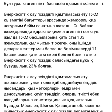
Бұл туралы агенттіктің баспасөз қызметі мәлім етті.
Өнеркәсіптік қауіпсіздікті қамтамасыз ету ТЖМ
қызметінің бағыттары арасында жемқорлыққа
неғұрлым бейім санатына жатады. Сыбайлас
жемқорлыққа қарсы іс-қимыл агенттігі соңғы үш
жылда ТЖМ басшыларына қатысты 103
жемқорлық қылмысын тіркеген, оның ішінде
департаменттер мен басқа да бөлімшелердің 11
басшысына қатысты екені белгілі болып отыр.
Өнеркәсіптік қауіпсіздік саласындағы құқық
бұзушылық 23% болған.
Өнеркәсіптік қауіпсіздікті қамтамасыз ету
шараларының уақытылы қабылданбауы өндіріс
нысандары қызметкерлерінің өмірі мен
денсаулығына қауіп төндіріп, олардың тиісті еңбек
жағдайларына конституциялық құқықтарын
бұзады. Мәселен, Шығыс Қазақстан облысында
облыстық өнеркәсіптік қауіпсіздік департаментінің