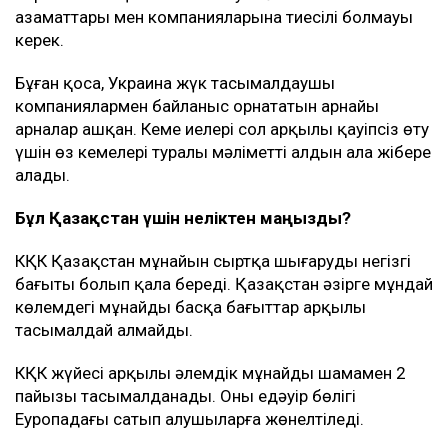
азаматтары мен компанияларына тиесілі болмауы
керек.
Бұған қоса, Украина жүк тасымалдаушы
компаниялармен байланыс орнататын арнайы
арналар ашқан. Кеме иелері сол арқылы қауіпсіз өту
үшін өз кемелері туралы мәліметті алдын ала жібере
алады.
Бұл Қазақстан үшін неліктен маңызды?
КҚК Қазақстан мұнайын сыртқа шығарудың негізгі
бағыты болып қала береді. Қазақстан әзірге мұндай
көлемдегі мұнайды басқа бағыттар арқылы
тасымалдай алмайды.
КҚК жүйесі арқылы әлемдік мұнайдың шамамен 2
пайызы тасымалданады. Оның едәуір бөлігі
Еуропадағы сатып алушыларға жөнелтіледі.