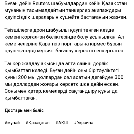
Бұған дейін Reuters шабуылдардан кейін Қазақстан
мұнайын тасымалдайтын танкерлер экипаждары
қауіпсіздік шараларын күшейте бастағанын жазған.
Теңізшілерге дрон шабуылы қаупі төнген кезде
кеменің қорғалған бөліктерінде болу ұсынылған. Ал
кеме иелеріне Қара теңіз порттарына кірмес бұрын
қауіп-қатерді мұқият бағалау керектігі ескертілген.
Танкер жалдау ақысы да апта сайын дерлік
қымбаттап келеді. Бұған дейін оның бір тәуліктегі
құны 200 мың доллардан сәл асатын деңгейден 300
мың доллардан жоғары көрсеткішке дейін өскен.
Сонымен қатар, кемелерді сақтандыру құны да
қымбаттаған.
Достарыңмен бөліс
мұнай
Қазақстан
АҚШ
Украина