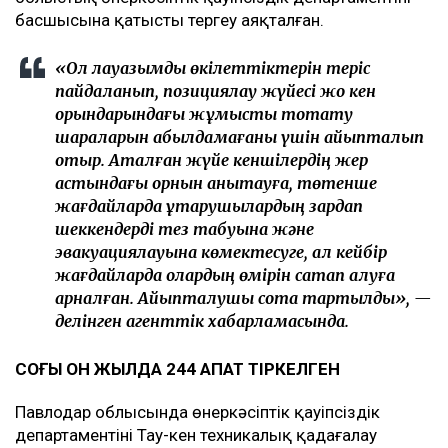
басшысына қатысты тергеу аяқталған.
«Ол лауазымдық өкілеттіктерін теріс
пайдаланып, позициялау жүйесі жоқ кен
орындарындағы жұмысты тоқтату
шараларын қабылдамағаны үшін айыпталып
отыр. Аталған жүйе кеншілердің жер
астындағы орнын анықтауға, төтенше
жағдайларда құтқарушылардың зардап
шеккендерді тез табуына және
эвакуациялауына көмектесуге, ал кейбір
жағдайларда олардың өмірін сақтап қалуға
арналған. Айыпталушы сотқа тартылды», —
делінген агенттік хабарламасында.
СОҢҒЫ ОН ЖЫЛДА 244 АПАТ ТІРКЕЛГЕН
Павлодар облысында өнеркәсіптік қауіпсіздік
департаментінің Тау-кен техникалық қадағалау