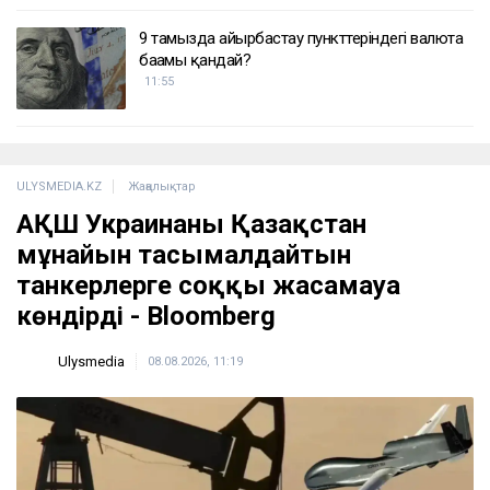
9 тамызда айырбастау пункттеріндегі валюта
бағамы қандай?
11:55
ULYSMEDIA.KZ
Жаңалықтар
АҚШ Украинаны Қазақстан
мұнайын тасымалдайтын
танкерлерге соққы жасамауға
көндірді - Bloomberg
Ulysmedia
08.08.2026, 11:19