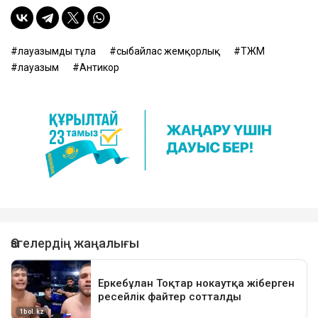
лауазымды тұлға
сыбайлас жемқорлық
ТЖМ
лауазым
Антикор