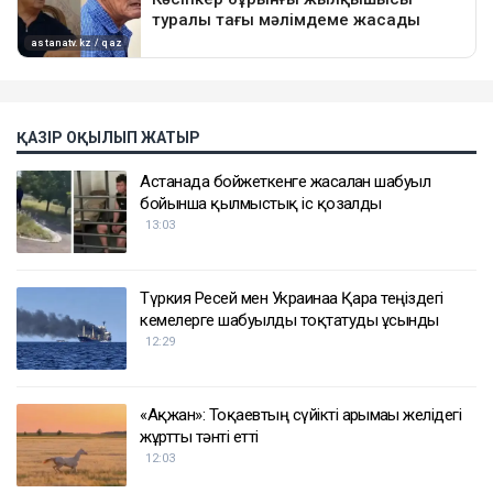
ҚАЗІР ОҚЫЛЫП ЖАТЫР
Астанада бойжеткенге жасалған шабуыл
бойынша қылмыстық іс қозғалды
13:03
Түркия Ресей мен Украинаға Қара теңіздегі
кемелерге шабуылды тоқтатуды ұсынды
12:29
«Ақжан»: Тоқаевтың сүйікті арғымағы желідегі
жұртты тәнті етті
12:03