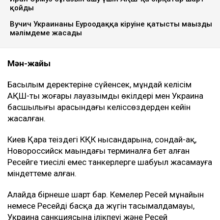
қойды
Вучич Украинаның Еуроодаққа кіруіне қатысты маңызды
мәлімдеме жасады
Мән-жайы
Басылым деректеріне сүйенсек, мұндай келісім
АҚШ-тың жоғары лауазымды өкілдері мен Украина
басшылығы арасындағы келіссөздерден кейін
жасалған.
Киев Қара теңіздегі КҚК нысандарына, сондай-ақ,
Новороссийск маңындағы терминалға бет алған
Ресейге тиесілі емес танкерлерге шабуыл жасамауға
міндеттеме алған.
Алайда бірнеше шарт бар. Кемелер Ресей мұнайын
немесе Ресейдің басқа да жүгін тасымалдамауы,
Украина санкциясына ілікпеуі және Ресей