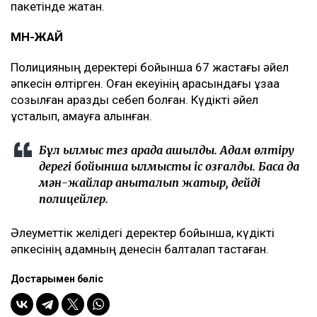
пакетінде жатқан.
МӘН-ЖАЙ
Полицияның деректері бойынша 67 жастағы әйел
әпкесін өлтірген. Оған екеуінің арасындағы ұзаққа
созылған араздық себеп болған. Күдікті әйел
ұсталып, қамауға алынған.
Бұл қылмыс тез арада ашылды. Адам өлтіру
дерегі бойынша қылмыстық іс қозғалды. Басқа да
мән-жайлар анықталып жатыр, дейді
полицейлер.
Әлеуметтік желідегі деректер бойынша, күдікті
әпкесінің адамның денесін балталап тастаған.
Достарыңмен бөліс