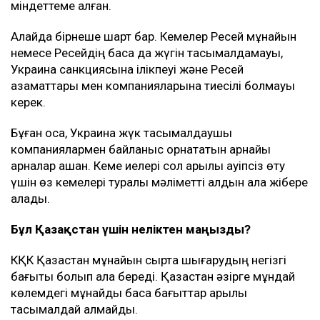
Мән-жайы
Басылым деректеріне сүйенсек, мұндай келісім
АҚШ-тың жоғары лауазымды өкілдері мен Украина
басшылығы арасындағы келіссөздерден кейін
жасалған.
Киев Қара теңіздегі КҚК нысандарына, сондай-ақ,
Новороссийск маңындағы терминалға бет алған
Ресейге тиесілі емес танкерлерге шабуыл жасамауға
міндеттеме алған.
Алайда бірнеше шарт бар. Кемелер Ресей мұнайын
немесе Ресейдің басқа да жүгін тасымалдамауы,
Украина санкциясына ілікпеуі және Ресей
азаматтары мен компанияларына тиесілі болмауы
керек.
Бұған қоса, Украина жүк тасымалдаушы