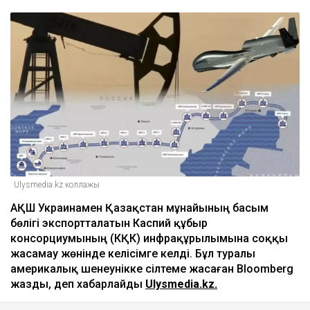
17:20
ULYSMEDIA.KZ
Жаңалықтар
АҚШ Украинаны Қазақстан мұнайын
тасымалдайтын танкерлерге соққы
жасамауға көндірді - Bloomberg
Ulysmedia
08.08.2026, 11:19