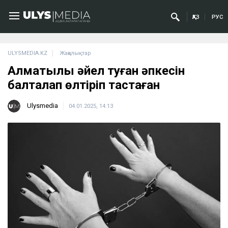
ҚАЗ
РУС
ULYSMEDIA.KZ
Жаңалықтар
Алматылық әйел туған әпкесін
балталап өлтіріп тастаған
Ulysmedia
04.01.2025, 14:13