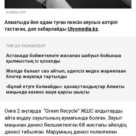
pixabay.com
Алматыда әйел адам туған әпкесін аяусыз өлтіріп
тастаған, деп хабарлайды
Ulysmedia.kz
.
ТАҒЫ ДА ОҚЫҢЫЗДАР
Астанада бойжеткенге жасалған шабуыл бойынша
қылмыстық іс қозғалды
Желіде балағат сөз айтып, әдепсіз видео жариялаған
блогер жауапқа тартылды
«Бұлай етуге болмайды»: қазақстандықтар Алматы
маңында казино ашуға қарсы шықты
Оқиға 2 қаңтарда “Green Recycle” ЖШС қалдықтарды
қайта өңдеу зауытының аумағында болған. Зауыт
маңынан денесі бөлшектелген 68 жастағы әйелдің
денесі табылған. Марқұмның денесі полиэтилен