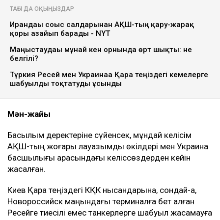
Ulysmedia.kz коллажы
АҚШ Украинамен Қазақстан мұнайының басым
бөлігі экспортталатын Каспий құбыр
консорциумының (КҚК) инфрақұрылымына соққы
жасамау жөнінде келісімге келді. Бұл туралы
америкалық шенеунікке сілтеме жасаған Bloomberg
жазды, деп хабарлайды
Ulysmedia.kz.
ТАҒЫ ДА ОҚЫҢЫЗДАР
Ирандағы соғыс салдарынан АҚШ-тың қару-жарақ
қоры азайып барады - NYT
Маңғыстаудағы мұнай кен орнында өрт шықты: не
белгілі?
Түркия Ресей мен Украинаға Қара теңіздегі кемелерге
шабуылды тоқтатуды ұсынды