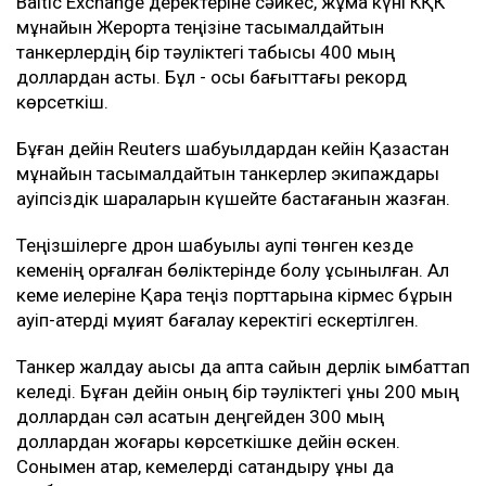
жөнелтілуі тиіс мұнайдың бір бөлігі тамызға
ауыстырылған. Ал жұмыстың қайта тоқтауы
тамыздағы мұнай жөнелтілімдеріне де әсер етуі
мүмкін.
Танкермен тасымалдау күрт қымбаттады
Шабуыл қаупі тасымал құнының өсуіне де әкелді.
Новороссийск маңындағы терминалға танкер
жіберуге дайын кеме иелерінің қатары сиреп барады.
Baltic Exchange деректеріне сәйкес, жұма күні КҚК
мұнайын Жерорта теңізіне тасымалдайтын
танкерлердің бір тәуліктегі табысы 400 мың
доллардан асты. Бұл - осы бағыттағы рекорд
көрсеткіш.
Бұған дейін Reuters шабуылдардан кейін Қазақстан
мұнайын тасымалдайтын танкерлер экипаждары
қауіпсіздік шараларын күшейте бастағанын жазған.