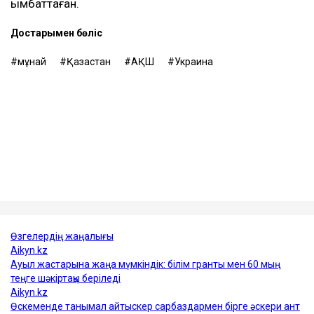
Теңізшілерге дрон шабуылы қаупі төнген кезде
кеменің қорғалған бөліктерінде болу ұсынылған. Ал
кеме иелеріне Қара теңіз порттарына кірмес бұрын
қауіп-қатерді мұқият бағалау керектігі ескертілген.
Танкер жалдау ақысы да апта сайын дерлік қымбаттап
келеді. Бұған дейін оның бір тәуліктегі құны 200 мың
доллардан сәл асатын деңгейден 300 мың
доллардан жоғары көрсеткішке дейін өскен.
Сонымен қатар, кемелерді сақтандыру құны да
қымбаттаған.
Достарыңмен бөліс
мұнай
Қазақстан
АҚШ
Украина