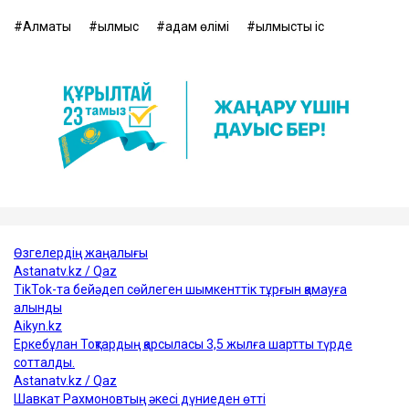
Алматы
қылмыс
адам өлімі
қылмыстық іс