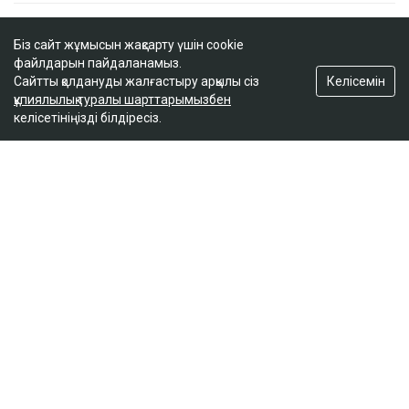
Біз сайт жұмысын жақсарту үшін cookie
файлдарын пайдаланамыз.
Келісемін
Сайтты қолдануды жалғастыру арқылы сіз
құпиялылық туралы шарттарымызбен
келісетініңізді білдіресіз.
ҚАЗІР ОҚЫЛЫП ЖАТЫР
Қазақстандық файтер UFC-дегі жеңісінен кейін
қомақты сыйақы алады
18:57