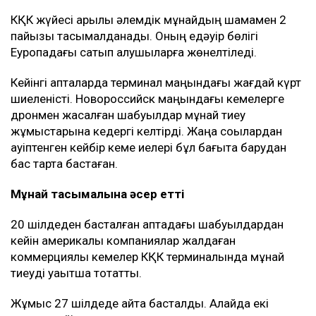
компаниялармен байланыс орнататын арнайы
арналар ашқан. Кеме иелері сол арқылы қауіпсіз өту
үшін өз кемелері туралы мәліметті алдын ала жібере
алады.
Бұл Қазақстан үшін неліктен маңызды?
КҚК Қазақстан мұнайын сыртқа шығарудың негізгі
бағыты болып қала береді. Қазақстан әзірге мұндай
көлемдегі мұнайды басқа бағыттар арқылы
тасымалдай алмайды.
КҚК жүйесі арқылы әлемдік мұнайдың шамамен 2
пайызы тасымалданады. Оның едәуір бөлігі
Еуропадағы сатып алушыларға жөнелтіледі.
Кейінгі апталарда терминал маңындағы жағдай күрт
шиеленісті. Новороссийск маңындағы кемелерге
дронмен жасалған шабуылдар мұнай тиеу
жұмыстарына кедергі келтірді. Жаңа соққылардан