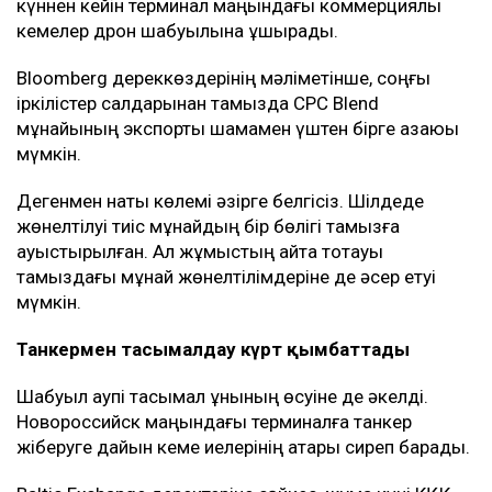
қауіптенген кейбір кеме иелері бұл бағытқа барудан
бас тарта бастаған.
Мұнай тасымалына әсер етті
20 шілдеден басталған аптадағы шабуылдардан
кейін америкалық компаниялар жалдаған
коммерциялық кемелер КҚК терминалында мұнай
тиеуді уақытша тоқтатты.
Жұмыс 27 шілдеде қайта басталды. Алайда екі
күннен кейін терминал маңындағы коммерциялық
кемелер дрон шабуылына ұшырады.
Bloomberg дереккөздерінің мәліметінше, соңғы
іркілістер салдарынан тамызда CPC Blend
мұнайының экспорты шамамен үштен бірге азаюы
мүмкін.
Дегенмен нақты көлемі әзірге белгісіз. Шілдеде