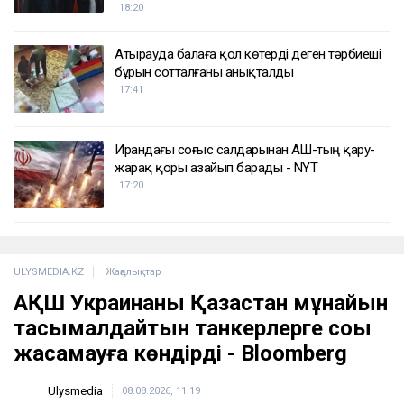
ҚАЗІР ОҚЫЛЫП ЖАТЫР
Қазақстандық файтер UFC-дегі жеңісінен кейін
қомақты сыйақы алады
18:57
BTS-тің концертіне тур алған 100-ге жуық
адам қазақстандық туроператорға
шағымданды
18:20
Атырауда балаға қол көтерді деген тәрбиеші
бұрын сотталғаны анықталды
17:41
Ирандағы соғыс салдарынан АҚШ-тың қару-
жарақ қоры азайып барады - NYT