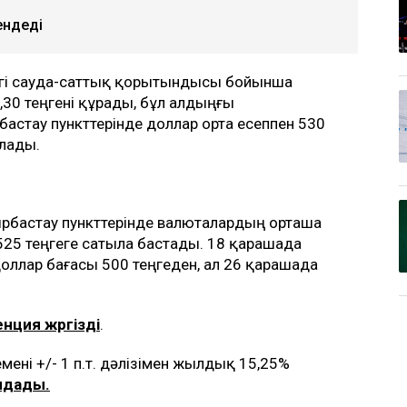
ендеді
згі сауда-саттық қорытындысы бойынша
30 теңгені құрады, бұл алдыңғы
рбастау пункттерінде доллар орта есеппен 530
ылады.
рбастау пункттерінде валюталардың орташа
525 теңгеге сатыла бастады. 18 қарашада
ллар бағасы 500 теңгеден, ал 26 қарашада
нция жүргізді
.
ні +/- 1 п.т. дәлізімен жылдық 15,25%
лдады.