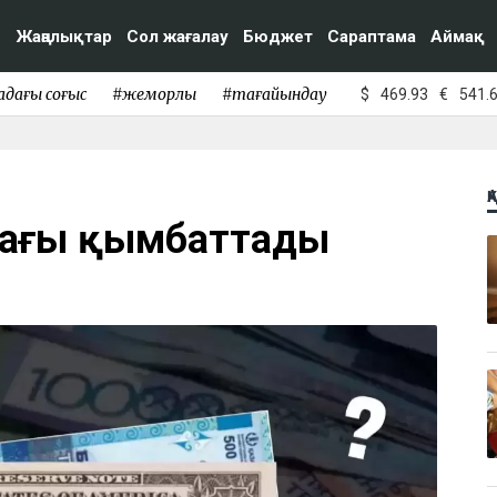
Жаңалықтар
Сол жағалау
Бюджет
Сараптама
Аймақ
адағы соғыс
#жемқорлық
#тағайындау
$
469.93
€
541.
Қ
 тағы қымбаттады