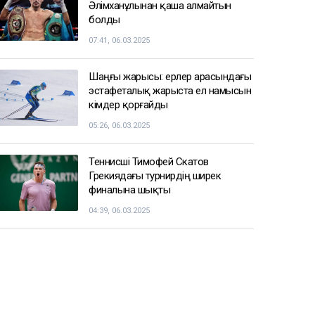
Әлімханұлынан қаша алмайтын
болды
07:41, 06.03.2025
Шаңғы жарысы: ерлер арасындағы
эстафеталық жарыста ел намысын
кімдер қорғайды
05:26, 06.03.2025
Теннисші Тимофей Скатов
Грекиядағы турнирдің ширек
финалына шықты
04:39, 06.03.2025