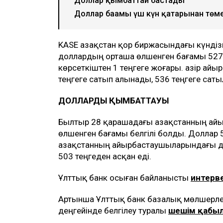
Доллар қымбаттай бастады
Доллар бағамы үш күн қатарынан төм
KASE Қазақстан қор биржасындағы күнді
доллардың орташа өлшенген бағамы 527,
көрсеткіштен 1 теңгеге жоғары. Қазір айы
теңгеге сатып алынады, 536 теңгеге сат
ДОЛЛАРДЫҢ ҚЫМБАТТАУЫ
Былтыр 28 қарашадағы Қазақстанның айы
өлшенген бағамы белгілі болды. Доллар 
Қазақстанның айырбастаушыларындағы до
503 теңгеден асқан еді.
Ұлттық банк осыған байланысты
интерве
Артынша Ұлттық банк базалық мөлшерлеме
деңгейінде белгілеу туралы
шешім қабы