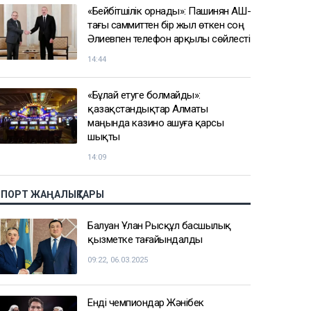
«Бейбітшілік орнады»: Пашинян АҚШ-
тағы саммиттен бір жыл өткен соң
Әлиевпен телефон арқылы сөйлесті
14:44
«Бұлай етуге болмайды»:
қазақстандықтар Алматы
маңында казино ашуға қарсы
шықты
14:09
СПОРТ ЖАҢАЛЫҚТАРЫ
Балуан Ұлан Рысқұл басшылық
қызметке тағайындалды
09:22, 06.03.2025
Енді чемпиондар Жәнібек