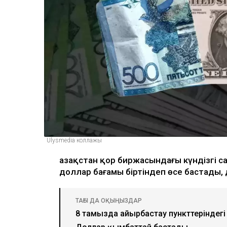
Ulysmedia коллажы
Қазақстан қор биржасындағы күндізгі
доллар бағамы біртіндеп өсе бастады
ТАҒЫ ДА ОҚЫҢЫЗДАР
8 тамызда айырбастау пункттеріндегі