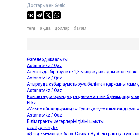
Достарыңмен бөліс
теңге
ақша
доллар
бағам