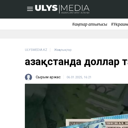
#қаңтар қақтығысы
#Украин
ULYSMEDIA.KZ
Жаңалықтар
Қазақстанда доллар
Сырым Қаржас
06.01.2025, 16:21