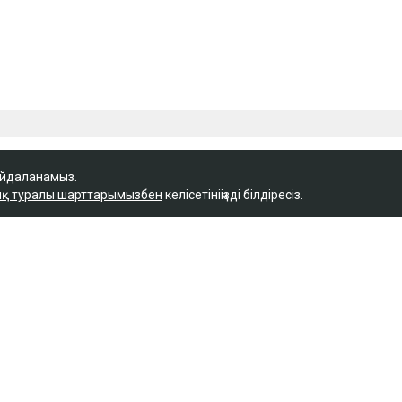
айдаланамыз.
қ туралы шарттарымызбен
келісетініңізді білдіресіз.