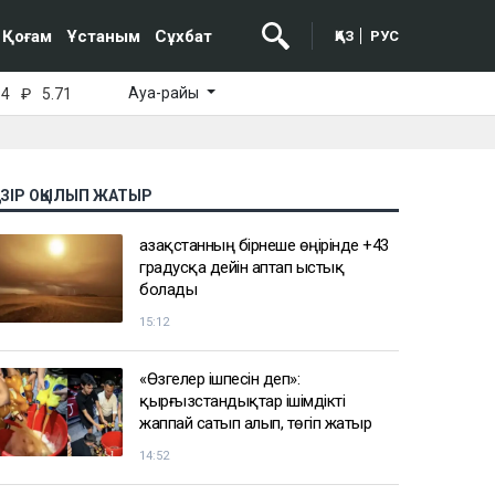
Қоғам
Ұстаным
Сұхбат
ҚАЗ
РУС
Ауа-райы
64
₽
5.71
АЗІР ОҚЫЛЫП ЖАТЫР
Қазақстанның бірнеше өңірінде +43
градусқа дейін аптап ыстық
болады
15:12
«Өзгелер ішпесін деп»:
қырғызстандықтар ішімдікті
жаппай сатып алып, төгіп жатыр
14:52