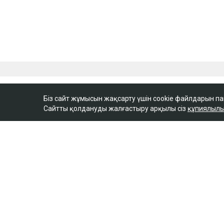
Біз сайт жұмысын жақсарту үшін cookie файлдарын п
Сайтты қолдануды жалғастыру арқылы сіз
құпиялылы