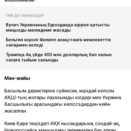
ТАҒЫ ДА ОҚЫҢЫЗДАР
Вучич Украинаның Еуроодаққа кіруіне қатысты
маңызды мәлімдеме жасады
Бельгия королі Филипп Қазақстанға мемлекеттік
сапармен келеді
Трампқа Ақ үйде 400 млн долларлық бал залын
салуға тыйым салынды
Мән-жайы
Басылым деректеріне сүйенсек, мұндай келісім
АҚШ-тың жоғары лауазымды өкілдері мен Украина
басшылығы арасындағы келіссөздерден кейін
жасалған.
Киев Қара теңіздегі КҚК нысандарына, сондай-ақ,
Новороссийск маңындағы терминалға бет алған