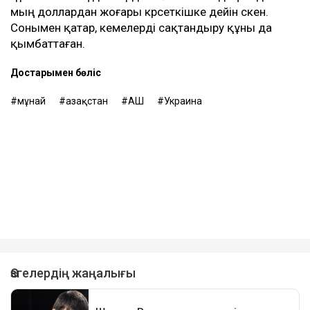
мың доллардан жоғары көрсеткішке дейін өскен.
Сонымен қатар, кемелерді сақтандыру құны да
қымбаттаған.
Достарыңмен бөліс
мұнай
Қазақстан
АҚШ
Украина