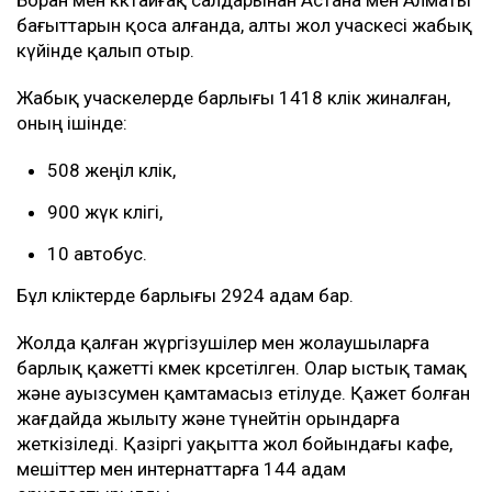
Боран мен көктайғақ салдарынан Астана мен Алматы
бағыттарын қоса алғанда, алты жол учаскесі жабық
күйінде қалып отыр.
Жабық учаскелерде барлығы 1418 көлік жиналған,
оның ішінде:
508 жеңіл көлік,
900 жүк көлігі,
10 автобус.
Бұл көліктерде барлығы 2924 адам бар.
Жолда қалған жүргізушілер мен жолаушыларға
барлық қажетті көмек көрсетілген. Олар ыстық тамақ
және ауызсумен қамтамасыз етілуде. Қажет болған
жағдайда жылыту және түнейтін орындарға
жеткізіледі. Қазіргі уақытта жол бойындағы кафе,
мешіттер мен интернаттарға 144 адам