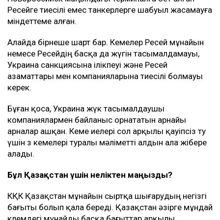
Ресейге тиесілі емес танкерлерге шабуыл жасамауға
міндеттеме алған.
Алайда бірнеше шарт бар. Кемелер Ресей мұнайын
немесе Ресейдің басқа да жүгін тасымалдамауы,
Украина санкциясына ілікпеуі және Ресей
азаматтары мен компанияларына тиесілі болмауы
керек.
Бұған қоса, Украина жүк тасымалдаушы
компаниялармен байланыс орнататын арнайы
арналар ашқан. Кеме иелері сол арқылы қауіпсіз өту
үшін өз кемелері туралы мәліметті алдын ала жібере
алады.
Бұл Қазақстан үшін неліктен маңызды?
КҚК Қазақстан мұнайын сыртқа шығарудың негізгі
бағыты болып қала береді. Қазақстан әзірге мұндай
көлемдегі мұнайды басқа бағыттар арқылы