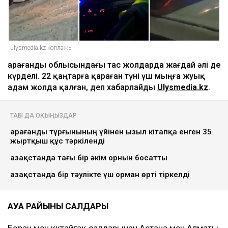
ulysmedia.kz коллажы
Қарағанды облысындағы тас жолдарда жағдай әлі де
күрделі. 22 қаңтарға қараған түні үш мыңға жуық
адам жолда қалған, деп хабарлайды
Ulysmedia.kz
.
ТАҒЫ ДА ОҚЫҢЫЗДАР
Қарағанды тұрғынының үйінен Қызыл кітапқа енген 35
жыртқыш құс тәркіленді
Қазақстанда тағы бір әкім орнын босатты
Қазақстанда бір тәулікте үш орман өрті тіркелді
АУА РАЙЫНЫҢ САЛДАРЫ