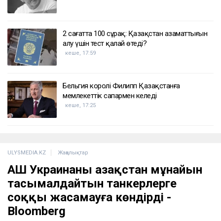
2 сағатта 100 сұрақ: Қазақстан азаматтығын
алу үшін тест қалай өтеді?
кеше, 17:59
Бельгия королі Филипп Қазақстанға
мемлекеттік сапармен келеді
кеше, 17:25
ULYSMEDIA.KZ
Жаңалықтар
АҚШ Украинаны Қазақстан мұнайын
тасымалдайтын танкерлерге
соққы жасамауға көндірді -
Bloomberg