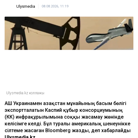
Ulysmedia
08.08.2026, 11:19
Ulysmedia.kz коллажы
АҚШ Украинамен Қазақстан мұнайының басым бөлігі
экспортталатын Каспий құбыр консорциумының
(КҚК) инфрақұрылымына соққы жасамау жөнінде
келісімге келді. Бұл туралы америкалық шенеунікке
сілтеме жасаған Bloomberg жазды, деп хабарлайды
Ulysmedia.kz.