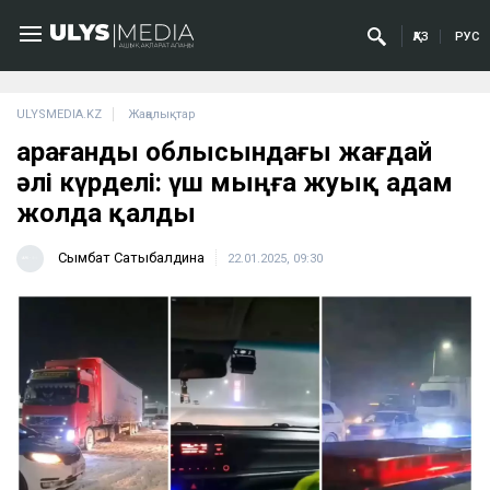
ҚАЗ
РУС
ULYSMEDIA.KZ
Жаңалықтар
Қарағанды облысындағы жағдай
әлі күрделі: үш мыңға жуық адам
жолда қалды
Сымбат Сатыбалдина
22.01.2025, 09:30