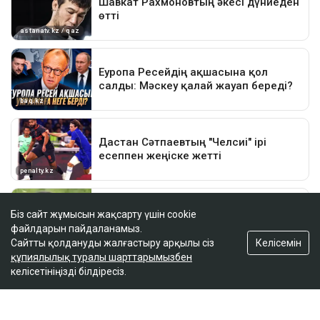
Біз сайт жұмысын жақсарту үшін cookie
файлдарын пайдаланамыз.
Келісемін
Сайтты қолдануды жалғастыру арқылы сіз
құпиялылық туралы шарттарымызбен
келісетініңізді білдіресіз.