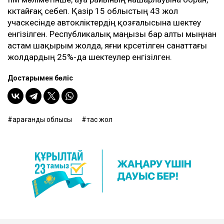
көктайғақ себеп. Қазір 15 облыстың 43 жол
учаскесінде автокөліктердің қозғалысына шектеу
енгізілген. Республикалық маңызы бар алты мыңнан
астам шақырым жолда, яғни көрсетілген санаттағы
жолдардың 25%-да шектеулер енгізілген.
Достарыңмен бөліс
Қарағанды облысы
тас жол