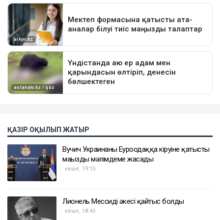
ҚАЗІР ОҚЫЛЫП ЖАТЫР
Вучич Украинаның Еуроодаққа кіруіне қатысты
маңызды мәлімдеме жасады
кеше, 19:15
Лионель Мессидің әкесі қайтыс болды
кеше, 18:45