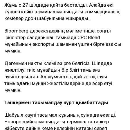
Жұмыс 27 шілдеде қайта басталды. Алайда екі
күннен кейін терминал маңындағы коммерциялық
кемелер дрон шабуылына ұшырады.
Bloomberg дереккөздерінің мәліметінше, соңғы
іркілістер салдарынан тамызда CPC Blend
мұнайының экспорты шамамен үштен бірге азаюы
мүмкін.
Дегенмен нақты көлемі әзірге белгісіз. Шілдеде
жөнелтілуі тиіс мұнайдың бір бөлігі тамызға
ауыстырылған. Ал жұмыстың қайта тоқтауы
тамыздағы мұнай жөнелтілімдеріне де әсер етуі
мүмкін.
Танкермен тасымалдау күрт қымбаттады
Шабуыл қаупі тасымал құнының өсуіне де әкелді.
Новороссийск маңындағы терминалға танкер
жіберуге дайын кеме иелерінің қатары сиреп