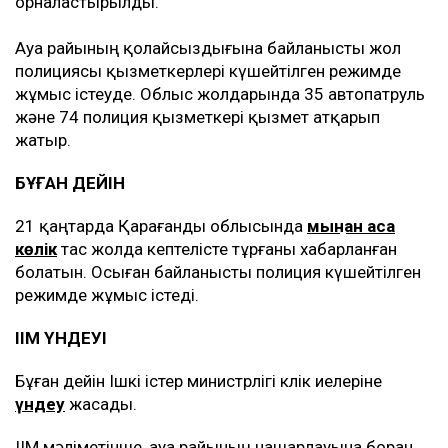
орналастырылды.
Ауа райының қолайсыздығына байланысты жол
полициясы қызметкерлері күшейтілген режимде
жұмыс істеуде. Облыс жолдарында 35 автопатруль
және 74 полиция қызметкері қызмет атқарып
жатыр.
БҰҒАН ДЕЙІН
21 қаңтарда Қарағанды облысында
мыңнан аса
көлік
тас жолда кептелісте тұрғаны хабарланған
болатын. Осыған байланысты полиция күшейтілген
режимде жұмыс істеді.
ІІМ ҮНДЕУІ
Бұған дейін Ішкі істер министрлігі көлік иелеріне
үндеу
жасады.
ІІМ мәліметінше, ауа райының нашарлауына боран,