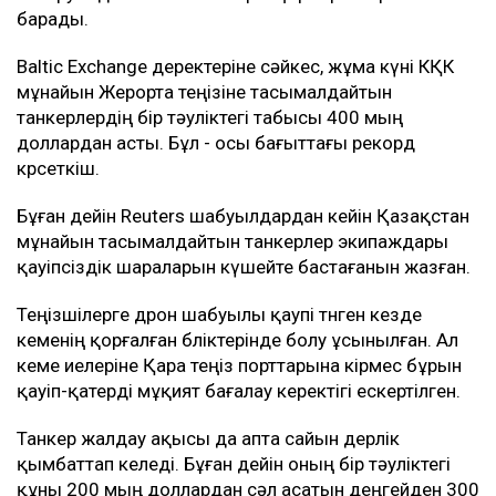
барады.
Baltic Exchange деректеріне сәйкес, жұма күні КҚК
мұнайын Жерорта теңізіне тасымалдайтын
танкерлердің бір тәуліктегі табысы 400 мың
доллардан асты. Бұл - осы бағыттағы рекорд
көрсеткіш.
Бұған дейін Reuters шабуылдардан кейін Қазақстан
мұнайын тасымалдайтын танкерлер экипаждары
қауіпсіздік шараларын күшейте бастағанын жазған.
Теңізшілерге дрон шабуылы қаупі төнген кезде
кеменің қорғалған бөліктерінде болу ұсынылған. Ал
кеме иелеріне Қара теңіз порттарына кірмес бұрын
қауіп-қатерді мұқият бағалау керектігі ескертілген.
Танкер жалдау ақысы да апта сайын дерлік
қымбаттап келеді. Бұған дейін оның бір тәуліктегі
құны 200 мың доллардан сәл асатын деңгейден 300