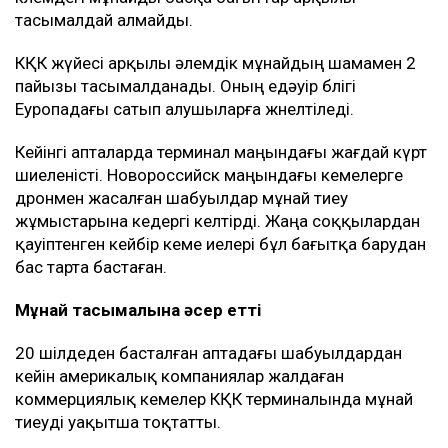
тасымалдай алмайды.
КҚК жүйесі арқылы әлемдік мұнайдың шамамен 2
пайызы тасымалданады. Оның едәуір бөлігі
Еуропадағы сатып алушыларға жөнелтіледі.
Кейінгі апталарда терминал маңындағы жағдай күрт
шиеленісті. Новороссийск маңындағы кемелерге
дронмен жасалған шабуылдар мұнай тиеу
жұмыстарына кедергі келтірді. Жаңа соққылардан
қауіптенген кейбір кеме иелері бұл бағытқа барудан
бас тарта бастаған.
Мұнай тасымалына әсер етті
20 шілдеден басталған аптадағы шабуылдардан
кейін америкалық компаниялар жалдаған
коммерциялық кемелер КҚК терминалында мұнай
тиеуді уақытша тоқтатты.