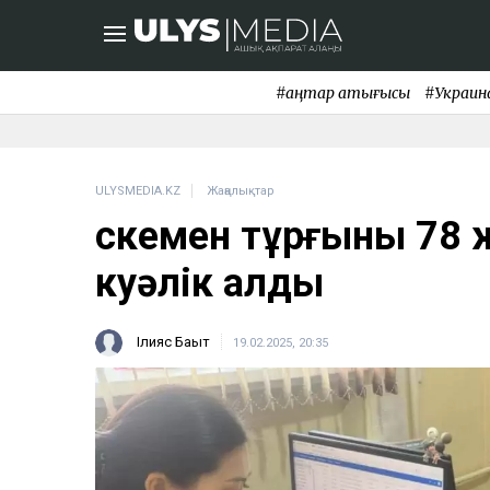
#қаңтар қақтығысы
#Украин
ULYSMEDIA.KZ
Жаңалықтар
Өскемен тұрғыны 78 
куәлік алды
Ілияс Бақыт
19.02.2025, 20:35