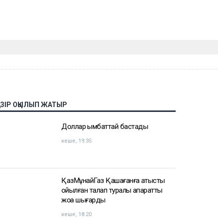
АЗІР ОҚЫЛЫП ЖАТЫР
Доллар қымбаттай бастады
кеше, 19:35
ҚазМұнайГаз Қашағанға қатысты
қойылған талап туралы ақпаратты
жоққа шығарды
кеше, 18:20