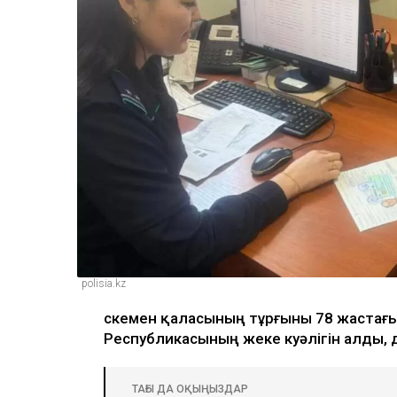
polisia.kz
Өскемен қаласының тұрғыны 78 жастағы
Республикасының жеке куәлігін алды,
ТАҒЫ ДА ОҚЫҢЫЗДАР