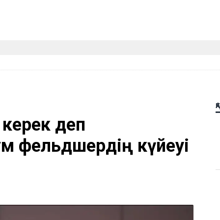
Қ
 керек деп
м фельдшердің күйеуі