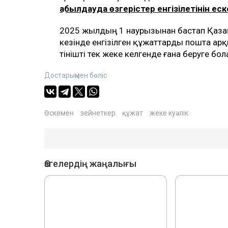
қабылдауда өзгерістер енгізілетінін ес
2025 жылдың 1 наурызынан бастап Қазақс
кезінде енгізілген құжаттарды пошта а
өтінішті тек жеке келгенде ғана беруге бо
Достарыңмен бөліс
Өскемен
зейнеткер
құжат
жеке куәлік