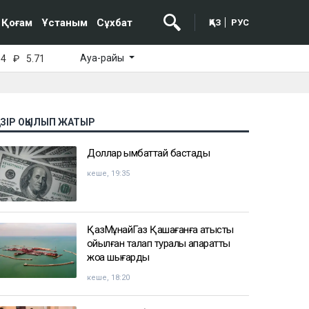
Қоғам
Ұстаным
Сұхбат
ҚАЗ
РУС
Ауа-райы
64
₽
5.71
АЗІР ОҚЫЛЫП ЖАТЫР
Доллар қымбаттай бастады
кеше, 19:35
ҚазМұнайГаз Қашағанға қатысты
қойылған талап туралы ақпаратты
жоққа шығарды
кеше, 18:20