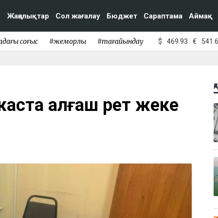
Жаңалықтар
Сол жағалау
Бюджет
Сараптама
Аймақ
адағы соғыс
#жемқорлық
#тағайындау
$
469.93
€
541.
Қ
жаста алғаш рет жеке