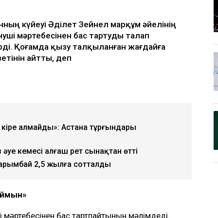
ның күйеуі Әділет Зейнел марқұм әйелінің
уші мәртебесінен бас тартуды талап
ірді. Қоғамда қызу талқыланған жағдайға
зетінін айтты, деп
 кіре алмайды»: Астана тұрғындары
уе кемесі алғаш рет сынақтан өтті
Нарымбай 2,5 жылға сотталды
аймын»
і мәртебесінен бас тартпайтынын мәлімдеді.