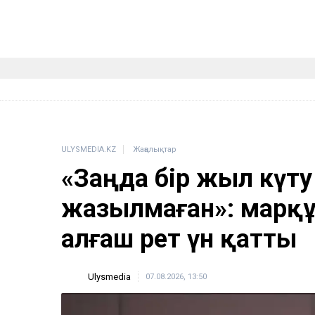
ULYSMEDIA.KZ
Жаңалықтар
«Заңда бір жыл күту
жазылмаған»: марқұ
алғаш рет үн қатты
Ulysmedia
07.08.2026, 13:50