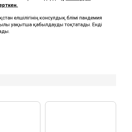
керткен.
тан елшілігінің консулдық бөлімі пандемия
рқылы уақытша қабылдауды тоқтатады. Енді
лады.