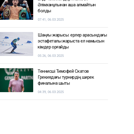
Әлімханұлынан қаша алмайтын
болды
07:41, 06.03.2025
Шаңғы жарысы: ерлер арасындағы
эстафеталық жарыста ел намысын
кімдер қорғайды
05:26, 06.03.2025
Теннисші Тимофей Скатов
Грекиядағы турнирдің ширек
финалына шықты
04:39, 06.03.2025