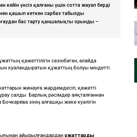
ан кейін үнсіз қалғаны үшін сотта жауап берді
імнен қашып кеткен сарбаз табылды
ғаудан бас тарту қаншалықты орынды –
жаттың қажеттілігін сезінбеген, алайда
сын куәландыратын құжаттың болуы міндетті
аттарын жинауға жәрдемдесіп, қажетті
 сұрау салды. Барлық рәсімдер аяқталғаннан
Бочкарёва өзінің алғашқы жеке куәлігін
ттығынан айырылғандардан
құжаттарды