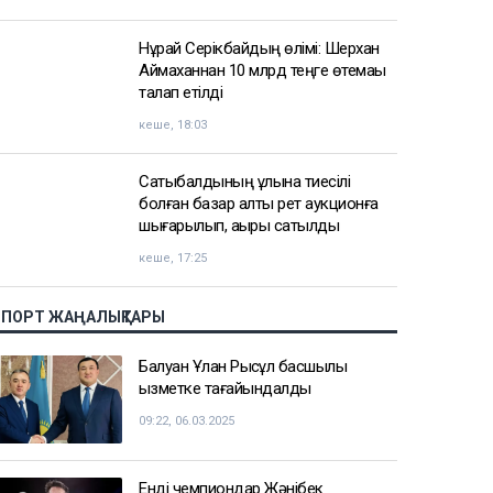
Нұрай Серікбайдың өлімі: Шерхан
Аймаханнан 10 млрд теңге өтемақы
талап етілді
кеше, 18:03
Сатыбалдының ұлына тиесілі
болған базар алты рет аукционға
шығарылып, ақыры сатылды
кеше, 17:25
СПОРТ ЖАҢАЛЫҚТАРЫ
Балуан Ұлан Рысқұл басшылық
қызметке тағайындалды
09:22, 06.03.2025
Енді чемпиондар Жәнібек