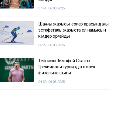
07:41, 06.03.2025
Шаңғы жарысы: ерлер арасындағы
эстафеталық жарыста ел намысын
кімдер қорғайды
05:26, 06.03.2025
Теннисші Тимофей Скатов
Грекиядағы турнирдің ширек
финалына шықты
04:39, 06.03.2025