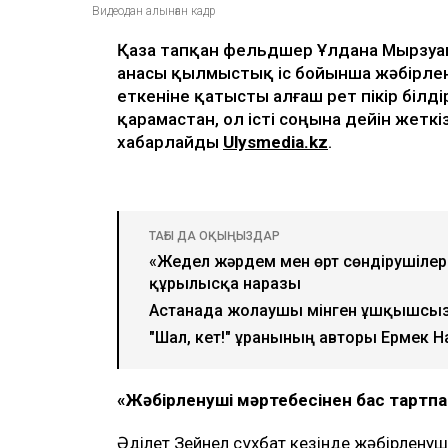
Видеодан алынған кадр
Қаза тапқан фельдшер Ұлдана Мырзуан
анасы қылмыстық іс бойынша жәбірлен
еткеніне қатысты алғаш рет пікір білд
қарамастан, ол істі соңына дейін жеткі
хабарлайды
Ulysmedia.kz
.
ТАҒЫ ДА ОҚЫҢЫЗДАР
«Жедел жәрдем мен өрт сөндірушілер
құрылысқа наразы
Астанада жолаушы мінген ұшқышсыз ә
"Шал, кет!" ұранының авторы Ермек 
«Жәбірленуші мәртебесінен бас тартп
Әділет Зейнел сұхбат кезінде жәбірленуш