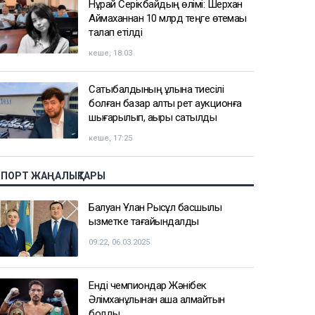
Нұрай Серікбайдың өлімі: Шерхан
Аймаханнан 10 млрд теңге өтемақы
талап етілді
кеше, 18:03
Сатыбалдының ұлына тиесілі
болған базар алты рет аукционға
шығарылып, ақыры сатылды
кеше, 17:25
СПОРТ ЖАҢАЛЫҚТАРЫ
Балуан Ұлан Рысқұл басшылық
қызметке тағайындалды
09:22, 06.03.2025
Енді чемпиондар Жәнібек
Әлімханұлынан қаша алмайтын
болды