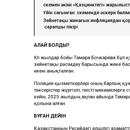
Өскемен әкімі «Қазцинктегі» жарылыст
Үйін сағынған: Өскеменде әскери бөл
Зейнетақы жинағын инфляциядан қор
сарапшы пікірі
ҚАЛАЙ БОЛДЫ?
Көп жылдар бойы Тамара Бочкарёва бұл құ
зейнетақы рәсімдеу барысында жеке ба
екені анықталған.
Полиция қызметкерлері оның барлық құж
тексерістер жүргізіп, тиісті мекемелерге
кейін, 2025 жылдың ақпан айында Тамара 
қолына алған.
БҰҒАН ДЕЙІН
Қазақстанның Ресейдегі елшілігі азама