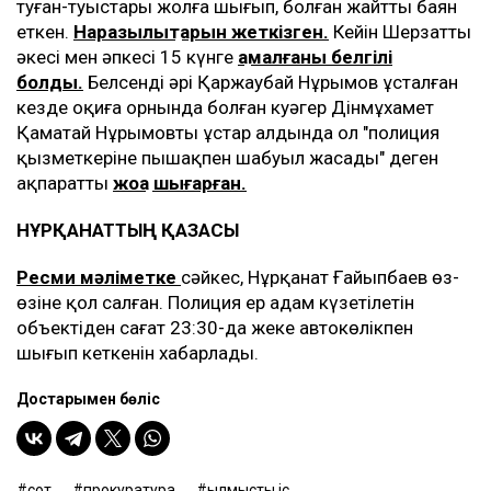
туған-туыстары жолға шығып, болған жайтты баян
еткен.
Наразылықтарын жеткізген.
Кейін Шерзаттың
әкесі мен әпкесі 15 күнге
қамалғаны белгілі
болды.
Белсенді әрі Қаржаубай Нұрымов ұсталған
кезде оқиға орнында болған куәгер Дінмұхамет
Қаматай Нұрымовты ұстар алдында ол "полиция
қызметкеріне пышақпен шабуыл жасады" деген
ақпаратты
жоққа шығарған.
НҰРҚАНАТТЫҢ ҚАЗАСЫ
Ресми мәліметке
сәйкес, Нұрқанат Ғайыпбаев өз-
өзіне қол салған. Полиция ер адам күзетілетін
объектіден сағат 23:30-да жеке автокөлікпен
шығып кеткенін хабарлады.
Достарыңмен бөліс
сот
прокуратура
қылмыстық іс