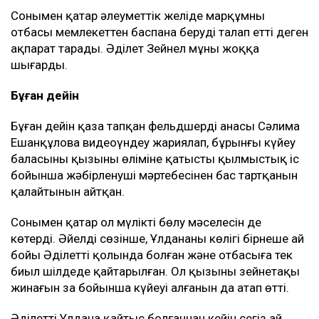
Сонымен қатар әлеуметтік желіде марқұмның
отбасы мемлекеттен баспана беруді талап етті деген
ақпарат тарады. Әділет Зейнел мұны жоққа
шығарды.
Бұған дейін
Бұған дейін қаза тапқан фельдшердің анасы Сәлима
Ешанқұлова видеоүндеу жариялап, бұрынғы күйеу
баласының қызының өліміне қатысты қылмыстық іс
бойынша жәбірленуші мәртебесінен бас тартқанын
қалайтынын айтқан.
Сонымен қатар ол мүлікті бөлу мәселесін де
көтерді. Әйелдің сөзінше, Ұлдананың көлігі бірнеше ай
бойы Әділеттің қолында болған және отбасыға тек
биыл шілдеде қайтарылған. Ол қызының зейнетақы
жинағын заң бойынша күйеуі алғанын да атап өтті.
Әділеттің Ұлдана қайтыс болғаннан кейін сегіз ай