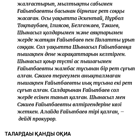
жалғастырып, мылтықтың сабымен
Ғайыпбаевтың басынан бірнеше рет соққы
жасаған. Осы уақытта Әскентай, Нұрбол
Тоқтаубаев, Ілиясов, Белғожаев, Тәкиев,
Шынасыл қолдарымен және аяқтарымен
жерде жатқан Ғайыпбаев пен Полатты ұрып
соққан. Сол уақытта Шынасыл Ғайыпбаевқа
пышақпен дене жарақаттарын келтірген.
Шынасыл қоңыр түсті ас пышағымен
Ғайыпбаевтың жамбас тұсынан бір рет сұғып
алған. Сәкиев тергеумен анықталмаған
пышақпен Ғайыпбаевтың иық тұсына екі рет
сұғып алған. Салдарынан Ғайыпбаев сол
жерде есінен танып қалған. Шынасыл мен
Сәкиев Ғайыпбаевты өлтіргендеріне көзі
жеткен. Алайда Ғайыпбаев тірі қалған, –
дейді прокурор.
ТАЛҒАРДАҒЫ ҚАНДЫ ОҚИҒА