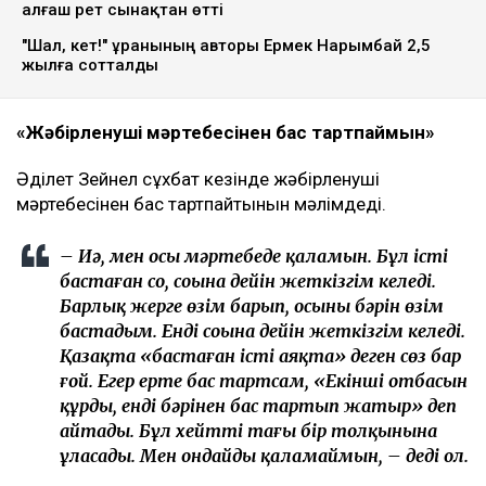
алғаш рет сынақтан өтті
"Шал, кет!" ұранының авторы Ермек Нарымбай 2,5
жылға сотталды
«Жәбірленуші мәртебесінен бас тартпаймын»
Әділет Зейнел сұхбат кезінде жәбірленуші
мәртебесінен бас тартпайтынын мәлімдеді.
– Иә, мен осы мәртебеде қаламын. Бұл істі
бастаған соң, соңына дейін жеткізгім келеді.
Барлық жерге өзім барып, осының бәрін өзім
бастадым. Енді соңына дейін жеткізгім келеді.
Қазақта «бастаған істі аяқта» деген сөз бар
ғой. Егер ертең бас тартсам, «Екінші отбасын
құрды, енді бәрінен бас тартып жатыр» деп
айтады. Бұл хейттің тағы бір толқынына
ұласады. Мен ондайды қаламаймын, – деді ол.