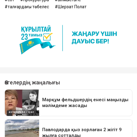
талғардағы төбелес
Шерзат Полат