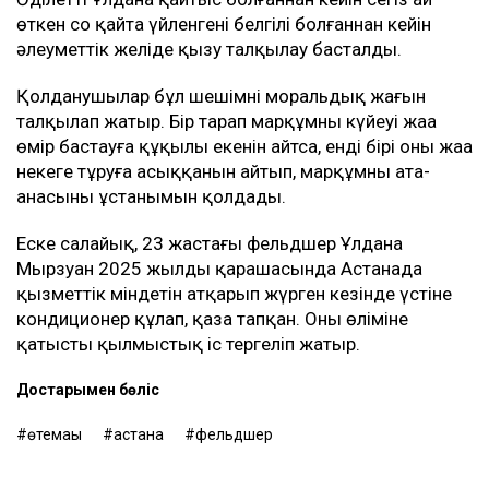
өткен соң қайта үйленгені белгілі болғаннан кейін
әлеуметтік желіде қызу талқылау басталды.
Қолданушылар бұл шешімнің моральдық жағын
талқылап жатыр. Бір тарап марқұмның күйеуі жаңа
өмір бастауға құқылы екенін айтса, енді бірі оның жаңа
некеге тұруға асыққанын айтып, марқұмның ата-
анасының ұстанымын қолдады.
Еске салайық, 23 жастағы фельдшер Ұлдана
Мырзуан 2025 жылдың қарашасында Астанада
қызметтік міндетін атқарып жүрген кезінде үстіне
кондиционер құлап, қаза тапқан. Оның өліміне
қатысты қылмыстық іс тергеліп жатыр.
Достарыңмен бөліс
өтемақы
астана
фельдшер