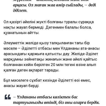
арқасы. Ол маған жаңа өмір сыйлады, – деді
Әділет.
Ол қазіргі әйелінің жүкті болғаны туралы сұраққа
нақты жауап бермеді. Дегенмен балалы болса,
қуанатынын айтты.
Әлеуметтік желіде қызу талқыланған тағы бір
мәселе – Әділеттің отбасы мен Ұлдананың ата-анасы
арасындағы қаржыға қатысты дау. Желіде Әділет
марқұмның зейнетақы жинағын және әйелі қайтыс
болғаннан кейін берілген 20 млн теңгені өзіне алып
қалған деген ақпарат тарады.
Бұл мәселеге сұхбат кезінде Әділеттің өзі емес,
анасы жауап берді.
– Ұлдананың отбасы көліктен бас
тартуымызды өтінді, біз оны оларға бердік.