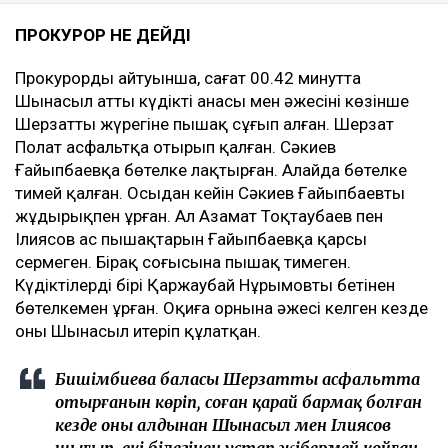
ПРОКУРОР НЕ ДЕЙДІ
Прокурордың айтуынша, сағат 00.42 минутта
Шынасыл атты күдікті анасы мен әжесінің көзінше
Шерзаттың жүрегіне пышақ сұғып алған. Шерзат
Полат асфальтқа отырып қалған. Сәкиев
Ғайыпбаевқа бөтелке лақтырған. Алайда бөтелке
тимей қалған. Осыдан кейін Сәкиев Ғайыпбаевты
жұдырықпен ұрған. Ал Азамат Тоқтаубаев пен
Ілиясов ас пышақтарын Ғайыпбаевқа қарсы
сермеген. Бірақ соңғысына пышақ тимеген.
Күдіктілердің бірі Қаржаубай Нұрымовтың бетінен
бөтелкемен ұрған. Оқиға орнына әжесі келген кезде
оны Шынасыл итеріп құлатқан.
Бишімбиева баласы Шерзаттың асфальтта
отырғанын көріп, соған қарай бармақ болған
кезде оның алдынан Шынасыл мен Ілиясов
шығып, екі білегінен ұстап жібермей қойған.