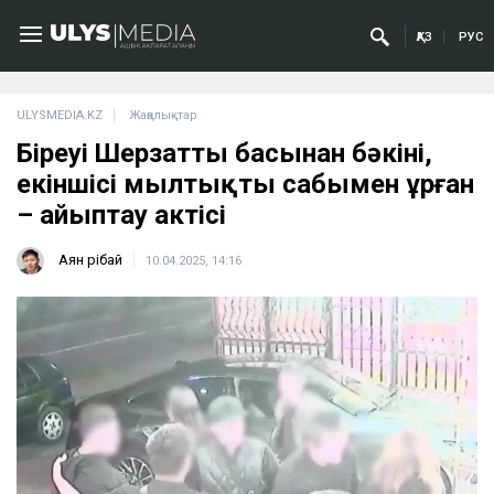
ҚАЗ
РУС
ULYSMEDIA.KZ
Жаңалықтар
Біреуі Шерзаттың басынан бәкінің,
екіншісі мылтықтың сабымен ұрған
– айыптау актісі
Аян Өрібай
10.04.2025, 14:16