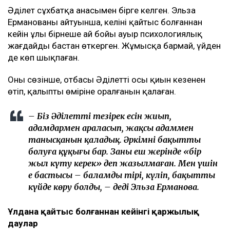
Әділет сұхбатқа анасымен бірге келген. Эльза
Ерманованың айтуынша, келіні қайтыс болғаннан
кейін ұлы бірнеше ай бойы ауыр психологиялық
жағдайды бастан өткерген. Жұмысқа бармай, үйден
де көп шықпаған.
Оның сөзінше, отбасы Әділеттің осы қиын кезеңнен
өтіп, қалыпты өміріне оралғанын қалаған.
– Біз Әділеттің тезірек есін жиып,
адамдармен араласып, жақсы адаммен
танысқанын қаладық. Әркімнің бақытты
болуға құқығы бар. Заңның еш жерінде «бір
жыл күту керек» деп жазылмаған. Мен үшін
ең бастысы – баламды тірі, күліп, бақытты
күйде көру болды, – деді Эльза Ерманова.
Ұлдана қайтыс болғаннан кейінгі қаржылық
даулар