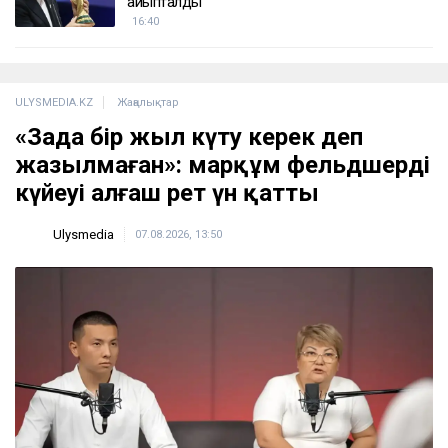
айыпталды
16:40
ULYSMEDIA.KZ
Жаңалықтар
«Заңда бір жыл күту керек деп
жазылмаған»: марқұм фельдшердің
күйеуі алғаш рет үн қатты
Ulysmedia
07.08.2026, 13:50