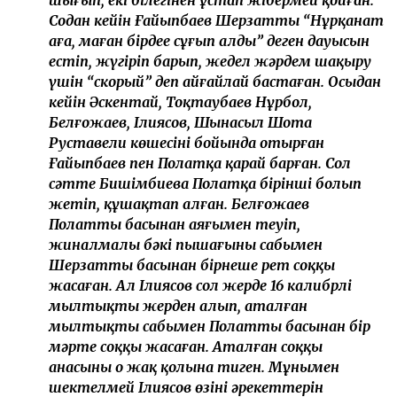
Содан кейін Ғайыпбаев Шерзаттың “Нұрқанат
аға, маған бірдеңе сұғып алды” деген дауысын
естіп, жүгіріп барып, жедел жәрдем шақыру
үшін “скорый” деп айғайлай бастаған. Осыдан
кейін Әскентай, Тоқтаубаев Нұрбол,
Белғожаев, Ілиясов, Шынасыл Шота
Руставели көшесінің бойында отырған
Ғайыпбаев пен Полатқа қарай барған. Сол
сәтте Бишімбиева Полатқа бірінші болып
жетіп, құшақтап алған. Белғожаев
Полаттың басынан аяғымен теуіп,
жиналмалы бәкі пышағының сабымен
Шерзаттың басынан бірнеше рет соққы
жасаған. Ал Ілиясов сол жерде 16 калибрлі
мылтықты жерден алып, аталған
мылтықтың сабымен Полаттың басынан бір
мәрте соққы жасаған. Аталған соққы
анасының оң жақ қолына тиген. Мұнымен
шектелмей Ілиясов өзінің әрекеттерін