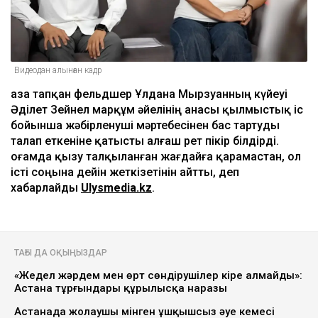
Видеодан алынған кадр
Қаза тапқан фельдшер Ұлдана Мырзуанның күйеуі
Әділет Зейнел марқұм әйелінің анасы қылмыстық іс
бойынша жәбірленуші мәртебесінен бас тартуды
талап еткеніне қатысты алғаш рет пікір білдірді.
Қоғамда қызу талқыланған жағдайға қарамастан, ол
істі соңына дейін жеткізетінін айтты, деп
хабарлайды
Ulysmedia.kz
.
ТАҒЫ ДА ОҚЫҢЫЗДАР
«Жедел жәрдем мен өрт сөндірушілер кіре алмайды»:
Астана тұрғындары құрылысқа наразы
Астанада жолаушы мінген ұшқышсыз әуе кемесі