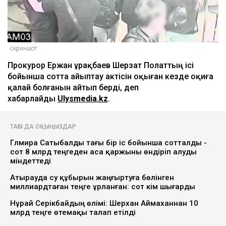
скриншот
Прокурор Ержан Құрақбаев Шерзат Полаттың ісі
бойынша сотта айыптау актісін оқыған кезде оқиға
қалай болғанын айтып берді, деп
хабарлайды
Ulysmedia.kz
.
ТАҒЫ ДА ОҚЫҢЫЗДАР
Гүлмира Сатыбалды тағы бір іс бойынша сотталды -
сот 8 млрд теңгеден аса қаржыны өндіріп алуды
міндеттеді
Атырауда су құбырын жаңғыртуға бөлінген
миллиардтаған теңге ұрланған: сот үкім шығарды
Нұрай Серікбайдың өлімі: Шерхан Аймаханнан 10
млрд теңге өтемақы талап етілді