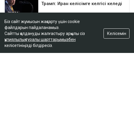
Біз сайт жұмысын жақсарту үшін cookie
файлдарын пайдаланамыз.
Келісемін
Сайтты қолдануды жалғастыру арқылы сіз
құпиялылық туралы шарттарымызбен
келісетініңізді білдіресіз.
ҚАЗІР ОҚЫЛЫП ЖАТЫР