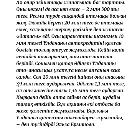
Ал олар зейнетақы жинағынан бас тартты.
Оның көлемі де аса көп емес – 2 млн 300 мың
теңге. Ресми түрде ешқандай өтемақы болған
жоқ. Әкімдік берген 20 млн теңге де өтемақы
емес, халықтың жерлеу рәсіміне деп жинаған
«батасы» еді. Осы қаражаттың шамамен 10
млн теңгесі Ұлдананың автокредитінің қалған
бөлігін толық өтеуге жұмсалды. Кейін көлік
кепілден шығарылып, оның ата-анасына
берілді. Сонымен қатар Әділет Ұлдананың
ата-анасы қыз ұзатуға несие алғанын еске
салды. Сол 20 млн теңгенің ішінен оның анасына
3,9 млн теңге аударылған. Әділет 1,1 млн теңге,
ал оның әпкесіне тағы 1,34 млн теңге аударған.
Қырқына дейін апта сайын ас беріп, құдайы
тамақ өткіздік. Бұл ақшаны екі отбасы да
жеке қажетіне жұмсамады. Барлығы
Ұлданаға қатысты шығындарға жұмсалды,
– деп түсіндірді Эльза Ерманова.