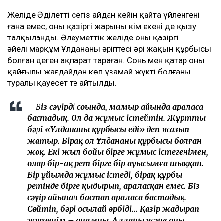
Желіде Әділеттің сегіз айдан кейін қайта үйленгені
ғана емес, оның қазіргі жарының кім екені де қызу
талқыланды. Әлеуметтік желіде оның қазіргі
әйелі марқұм Ұлдананың әріптесі әрі жақын құрбысы
болған деген ақпарат тараған. Сонымен қатар оның
қайғылы жағдайдан көп ұзамай жүкті болғаны
туралы қауесет те айтылды.
– Біз сәуірдің соңында, мамыр айында араласа
бастадық. Ол да жұмыс істейтін. Жұрттың
бәрі «Ұлдананың құрбысы еді» деп жазып
жатыр. Бірақ ол Ұлдананың құрбысы болған
жоқ. Екі жыл бойы бірге жұмыс істегенімен,
олар бір-ақ рет бірге бір ауысымға шыққан.
Бір ұйымда жұмыс істеді, бірақ құрбы
ретінде бірге қыдырып, араласқан емес. Біз
сәуір айынан бастап араласа бастадық.
Сөйтіп, бәрі осылай өрбіді... Қазір жадырап
жүргенім – анамның, Алланың және оның