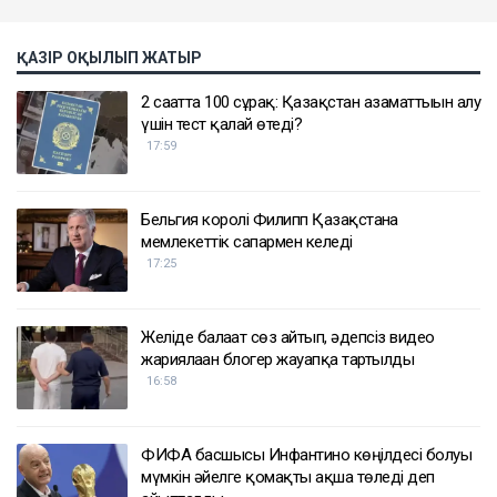
ҚАЗІР ОҚЫЛЫП ЖАТЫР
2 сағатта 100 сұрақ: Қазақстан азаматтығын алу
үшін тест қалай өтеді?
17:59
Бельгия королі Филипп Қазақстанға
мемлекеттік сапармен келеді
17:25
Желіде балағат сөз айтып, әдепсіз видео
жариялаған блогер жауапқа тартылды
16:58
ФИФА басшысы Инфантино көңілдесі болуы
мүмкін әйелге қомақты ақша төледі деп