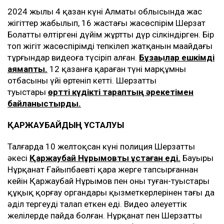
2024 жылы 4 қазан күні Алматы облысында жас
жігіттер жабылып, 16 жастағы жасөспірім Шерзат
Болатты өлтіргені дүйім жұртты дүр сілкіндірген. Бір
топ жігіт жасөспірімді тепкілеп жатқанын маңайдағы
тұрғындар видеоға түсіріп алған.
Бұзақылар ешкімді
аямапты.
12 қазанға қараған түні марқұмның
отбасының үйі өртеніп кетті. Шерзаттың
туыстары
өртті күдікті тараптың әрекетімен
байланыстырды.
ҚАРЖАУБАЙДЫҢ ҰСТАЛУЫ
Талғарда 10 желтоқсан күні полиция Шерзаттың
әкесі
Қаржаубай Нұрымовты ұстаған еді.
Бауыры
Нұрқанат Ғайыпбаевті қара жерге тапсырғаннан
кейін Қаржаубай Нұрымов пен оның туған-туыстары
құқық қорғау органдары қызметкерлерінен тағы да
әділ тергеуді талап еткен еді. Видео әлеуеттік
желілерде пайда болған. Нұрқанат пен Шерзаттың