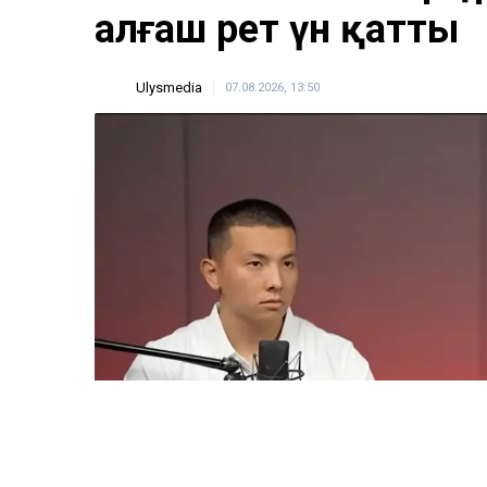
ULYSMEDIA.KZ
Жаңалықтар
«Заңда бір жыл күту
жазылмаған»: марқұ
алғаш рет үн қатты
Ulysmedia
07.08.2026, 13:50