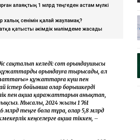
рған алаяқтың 1 млрд теңгеден астам мүлкі
р халық сенімін қалай жауламақ?
татқа қатысты әкімдік мәлімдеме жасады
діс сақталып келеді: сот орындаушысы
н құжаттарды орындауға тырысады, ал
сипаттағы» құжаттарға күш пен
дай істер бойынша олар борышкерді
мүлік пен ақша қаражаттарын анықтап,
лықсыз. Мысалы, 2024 жылы 1 761
 млрд теңге бола тұра, олар 5,8 млрд
кмекерлік кеңселерге ақша тіккен, –