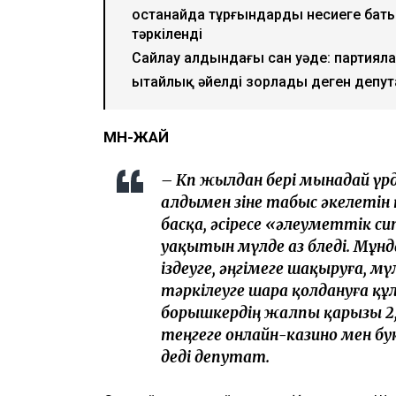
Қостанайда тұрғындарды несиеге баты
тәркіленді
Сайлау алдындағы сан уәде: партияла
Қытайлық әйелді зорлады деген депу
МӘН-ЖАЙ
– Көп жылдан бері мынадай үр
алдымен өзіне табыс әкелеті
басқа, әсіресе «әлеуметтік 
уақытын мүлде аз бөледі. Мұн
іздеуге, әңгімеге шақыруға, 
тәркілеуге шара қолдануға құ
борышкердің жалпы қарызы 2,6
теңгеге онлайн-казино мен бу
деді депутат.