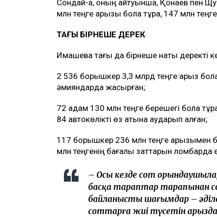
Сондай-ақ, оның айтуынша, Қонаев пен Щ
млн теңге қарызы бола тұра, 147 млн теңге
ТАҒЫ БІРНЕШЕ ДЕРЕК
Имашева тағы да бірнеше нақты деректі ке
2 536 борышкер 3,3 млрд теңге қарыз бол
әмияндарда жасырған;
72 адам 130 млн теңге берешегі бола тұр
84 автокөлікті өз атына аударып алған;
117 борышкер 236 млн теңге қарызымен б
млн теңгенің бағалы заттарын ломбардқа ө
– Осы кезде сот орындаушыл
басқа тараптар тарапынан с
байланысты шағымдар – әді
соттарға жиі түсетін арызда