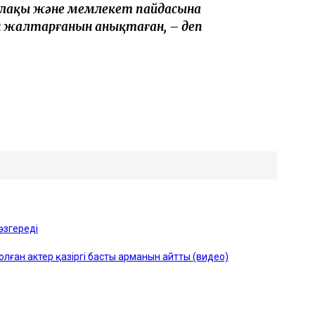
алақы және мемлекет пайдасына
н жалтарғанын анықтаған, – деп