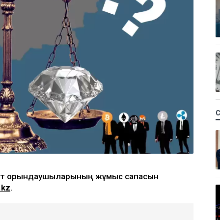
сот орындаушыларының жұмыс сапасын
.kz
.