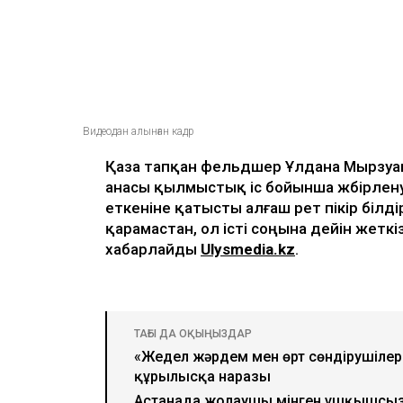
Видеодан алынған кадр
Қаза тапқан фельдшер Ұлдана Мырзуанн