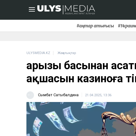
#қаңтар қақтығысы
#Украин
ULYSMEDIA.KZ
Жаңалықтар
Қарызы басынан аса
ақшасын казиноға тіг
Сымбат Сатыбалдина
21.04.2025, 13:36