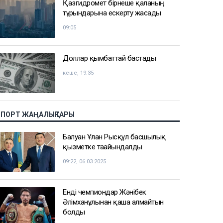
Қазгидромет бірнеше қаланың
тұрғындарына ескерту жасады
09:05
Доллар қымбаттай бастады
кеше, 19:35
СПОРТ ЖАҢАЛЫҚТАРЫ
Балуан Ұлан Рысқұл басшылық
қызметке тағайындалды
09:22, 06.03.2025
Енді чемпиондар Жәнібек
Әлімханұлынан қаша алмайтын
болды