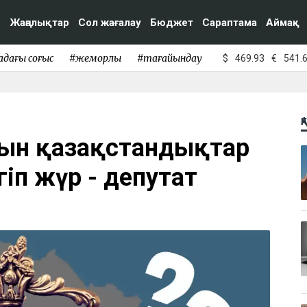
Жаңалықтар
Сол жағалау
Бюджет
Сараптама
Аймақ
адағы соғыс
#жемқорлық
#тағайындау
$
469.93
€
541.
Қ
тын қазақстандықтар
іп жүр - депутат