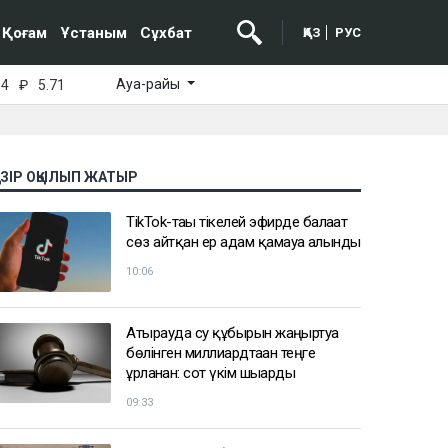
Қоғам
Ұстаным
Сұхбат
ҚАЗ
РУС
Ауа-райы
64
₽
5.71
АЗІР ОҚЫЛЫП ЖАТЫР
TikTok-тағы тікелей эфирде балағат
сөз айтқан ер адам қамауға алынды
10:06
Атырауда су құбырын жаңғыртуға
бөлінген миллиардтаған теңге
ұрланған: сот үкім шығарды
09:33