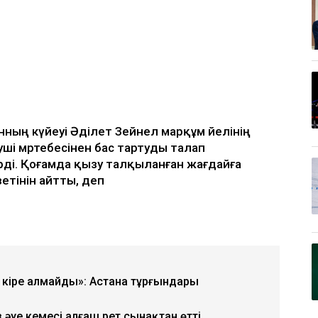
ың күйеуі Әділет Зейнел марқұм әйелінің