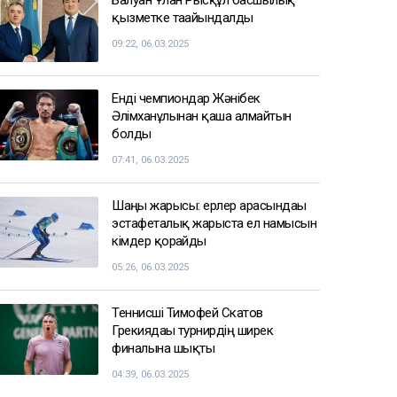
тұрғындарына ескерту жасады
09:05
Доллар қымбаттай бастады
кеше, 19:35
СПОРТ ЖАҢАЛЫҚТАРЫ
Балуан Ұлан Рысқұл басшылық
қызметке тағайындалды
09:22, 06.03.2025
Енді чемпиондар Жәнібек
Әлімханұлынан қаша алмайтын
болды
07:41, 06.03.2025