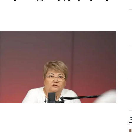
Қ
 керек деп
м фельдшердің күйеуі