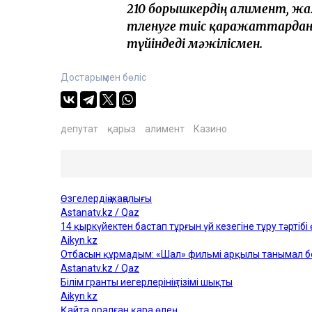
210 борышкердің алимент, ж
төленуге тиіс қаражаттарда
түйіндеді мәжілісмен.
Достарыңмен бөліс
депутат
қарыз
алимент
Казино