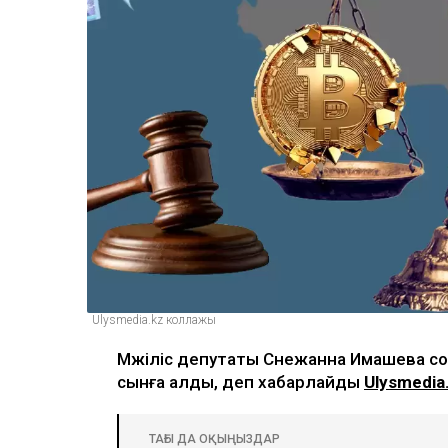
Ulysmedia.kz коллажы
Мәжіліс депутаты Снежанна Имашева 
сынға алды, деп хабарлайды
Ulysmedia
ТАҒЫ ДА ОҚЫҢЫЗДАР