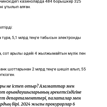
учинскідегі казиноларда 484 борышкер 325
ні ұтылып қалған.
лтірді:
а тұра, 5,1 млрд теңге табысын электронды
а, сот арқылы әдейі 4 жылжымайтын мүлік пен
анк шоттарынан 2 млрд теңге шешіп алып, 55
ткізген.
ары не істеп отыр? Азаматтар мен
от орындаушыларының әрекетсіздігіне
лет департаменттері, палаталар мен
рдың бірі. 2024 жылы прокурорлар 6