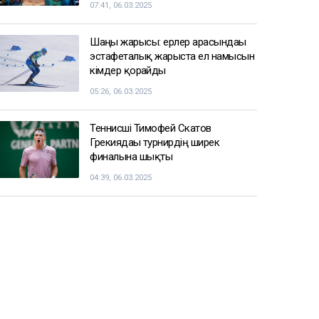
07:41, 06.03.2025
Шаңғы жарысы: ерлер арасындағы
эстафеталық жарыста ел намысын
кімдер қорғайды
05:26, 06.03.2025
Теннисші Тимофей Скатов
Грекиядағы турнирдің ширек
финалына шықты
04:39, 06.03.2025