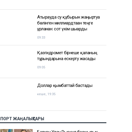
АЗІР ОҚЫЛЫП ЖАТЫР
TikTok-тағы тікелей эфирде балағат
сөз айтқан ер адам қамауға алынды
10:06
Атырауда су құбырын жаңғыртуға
бөлінген миллиардтаған теңге
ұрланған: сот үкім шығарды
09:33
Қазгидромет бірнеше қаланың