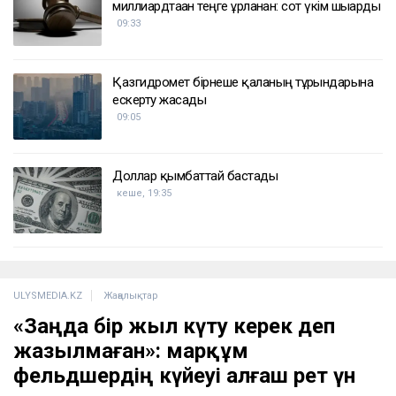
миллиардтаған теңге ұрланған: сот үкім шығарды
09:33
Қазгидромет бірнеше қаланың тұрғындарына
ескерту жасады
09:05
Доллар қымбаттай бастады
кеше, 19:35
ULYSMEDIA.KZ
Жаңалықтар
«Заңда бір жыл күту керек деп
жазылмаған»: марқұм
фельдшердің күйеуі алғаш рет үн