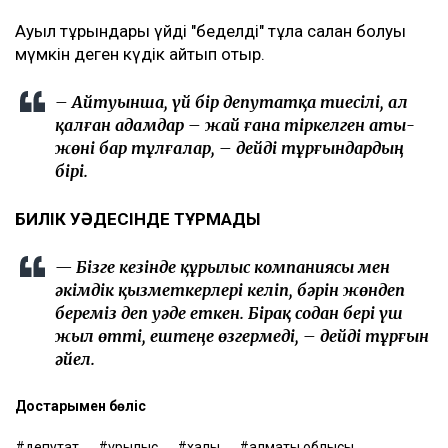
Ауыл тұрғындары үйді "беделді" тұлға салған болуы
мүмкін деген күдік айтып отыр.
– Айтуынша, үй бір депутатқа тиесілі, ал
қалған адамдар – жай ғана тіркелген аты-
жөні бар тұлғалар, – дейді тұрғындардың
бірі.
БИЛІК УӘДЕСІНДЕ ТҰРМАДЫ
— Бізге кезінде құрылыс компаниясы мен
әкімдік қызметкерлері келіп, бәрін жөндеп
береміз деп уәде еткен. Бірақ содан бері үш
жыл өтті, ештеңе өзгермеді, – дейді тұрғын
әйел.
Достарыңмен бөліс
депутат
құрылыс
халық
алматы облысы