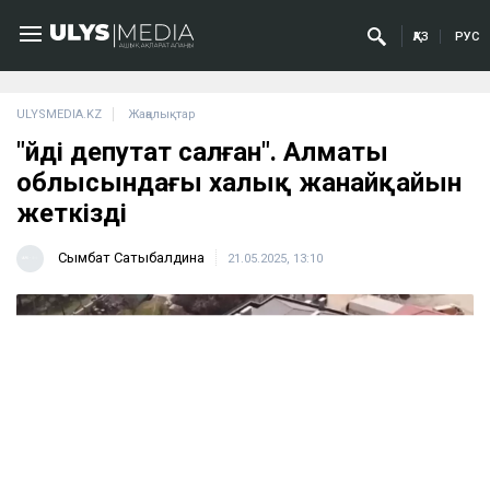
ҚАЗ
РУС
ULYSMEDIA.KZ
Жаңалықтар
"Үйді депутат салған". Алматы
облысындағы халық жанайқайын
жеткізді
Сымбат Сатыбалдина
21.05.2025, 13:10