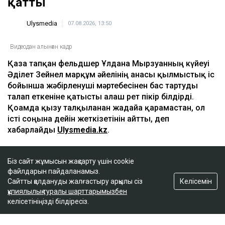
қатты
Ulysmedia
07.08.2026, 13:50
Видеодан алынған кадр
Қаза тапқан фельдшер Ұлдана Мырзуанның күйеуі
Әділет Зейнел марқұм әйелінің анасы қылмыстық іс
бойынша жәбірленуші мәртебесінен бас тартуды
талап еткеніне қатысты алғаш рет пікір білдірді.
Қоғамда қызу талқыланған жағдайға қарамастан, ол
істі соңына дейін жеткізетінін айтты, деп
хабарлайды
Ulysmedia.kz
.
Біз сайт жұмысын жақсарту үшін cookie
файлдарын пайдаланамыз.
ТАҒЫ ДА ОҚЫҢЫЗДАР
Келісемін
Сайтты қолдануды жалғастыру арқылы сіз
«Жедел жәрдем мен өрт сөндірушілер кіре алмайды»:
құпиялылық туралы шарттарымызбен
Астана тұрғындары құрылысқа наразы
келісетініңізді білдіресіз.
Астанада жолаушы мінген ұшқышсыз әуе кемесі алғаш