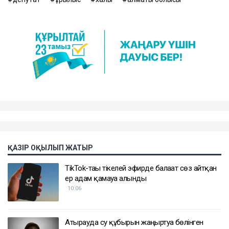
ҚАЗІР ОҚЫЛЫП ЖАТЫР
TikTok-тағы тікелей эфирде балағат сөз айтқан
ер адам қамауға алынды
10:06
Атырауда су құбырын жаңғыртуға бөлінген