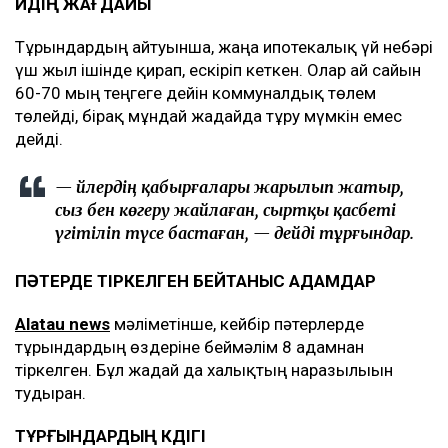
ҮЙДІҢ ЖАҒДАЙЫ
Тұрғындардың айтуынша, жаңа ипотекалық үй небәрі
үш жыл ішінде қирап, ескіріп кеткен. Олар ай сайын
60-70 мың теңгеге дейін коммуналдық төлем
төлейді, бірақ мұндай жағдайда тұру мүмкін емес
дейді.
— Үйлердің қабырғалары жарылып жатыр,
сыз бен көгеру жайлаған, сыртқы қасбеті
үгітіліп түсе бастаған, — дейді тұрғындар.
ПӘТЕРДЕ ТІРКЕЛГЕН БЕЙТАНЫС АДАМДАР
Alatau news
мәліметінше, кейбір пәтерлерде
тұрғындардың өздеріне беймәлім 8 адамнан
тіркелген. Бұл жағдай да халықтың наразылығын
тудырған.
ТҰРҒЫНДАРДЫҢ КҮДІГІ