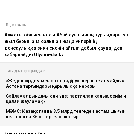
Видео кадры
Алматы облысындағы Абай ауылының тұрғындары үш
жыл бұрын ғана салынған жаңа үйлерінің
денсаулыққа зиян екенін айтып дабыл қағуда, деп
хабарлайды
Ulysmedia.kz
.
ТАҒЫ ДА ОҚЫҢЫЗДАР
«Жедел жәрдем мен өрт сөндірушілер кіре алмайды»:
Астана тұрғындары құрылысқа наразы
Сайлау алдындағы сан уәде: партиялар халық сенімін
қалай жауламақ?
МӘМС: Қазақстанда 3,5 млрд теңгеден астам шығын
келтірілген 36 іс тергеліп жатыр