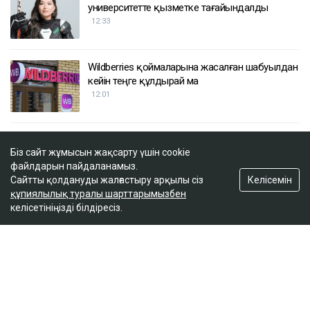
университетте қызметке тағайындалды
12:33
Wildberries қоймаларына жасалған шабуылдан
кейін теңге құлдырай ма
12:01
Ақтөбеде зорлық көрген 15 жастағы қыз
Біз сайт жұмысын жақсарту үшін cookie
буллингке ұшырады
файлдарын пайдаланамыз.
11:43
Келісемін
Сайтты қолдануды жалғастыру арқылы сіз
құпиялылық туралы шарттарымызбен
келісетініңізді білдіресіз.
Танымал блогер Қайсар Қамза Қазақстанға
экстрадицияланады
11:00
ULYSMEDIA.KZ
Жаңалықтар