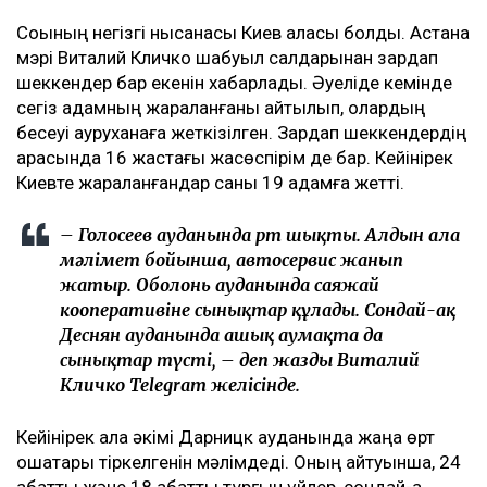
Соққының негізгі нысанасы Киев қаласы болды. Астана
мэрі Виталий Кличко шабуыл салдарынан зардап
шеккендер бар екенін хабарлады. Әуеліде кемінде
сегіз адамның жараланғаны айтылып, олардың
бесеуі ауруханаға жеткізілген. Зардап шеккендердің
арасында 16 жастағы жасөспірім де бар. Кейінірек
Киевте жараланғандар саны 19 адамға жетті.
– Голосеев ауданында өрт шықты. Алдын ала
мәлімет бойынша, автосервис жанып
жатыр. Оболонь ауданында саяжай
кооперативіне сынықтар құлады. Сондай-ақ
Деснян ауданында ашық аумақта да
сынықтар түсті, – деп жазды Виталий
Кличко Telegram желісінде.
Кейінірек қала әкімі Дарницк ауданында жаңа өрт
ошақтары тіркелгенін мәлімдеді. Оның айтуынша, 24
қабатты және 18 қабатты тұрғын үйлер, сондай-ақ