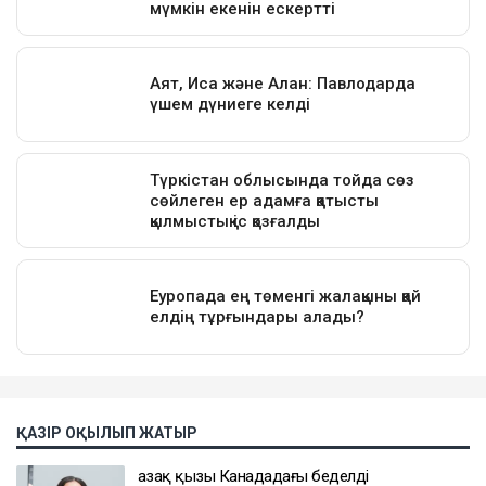
ҚАЗІР ОҚЫЛЫП ЖАТЫР
Қазақ қызы Канададағы беделді