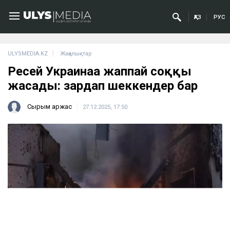
ҚАЗ
РУС
ULYSMEDIA.KZ
Жаңалықтар
Ресей Украинаға жаппай соққы
жасады: зардап шеккендер бар
Сырым Қаржас
27.12.2025, 17:50