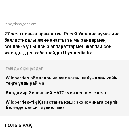
t.me/dsns_telegram
27 желтоқсанға қараған түні Ресей Украина аумағына
баллистикалық және қанатты зымырандармен,
сондай-ақ ұшқышсыз аппараттармен жаппай соққы
жасады, деп хабарлайды
Ulysmedia.kz
.
ТАҒЫ ДА ОҚЫҢЫЗДАР
Wildberries қоймаларына жасалған шабуылдан кейін
теңге құлдырай ма
Владимир Зеленский НАТО-мен келісімге келді
Wildberries-тің Қазақстанға көші: экономикаға серпін
бе, әлде саяси тәуекел ме?
ТОЛЫҒЫРАҚ