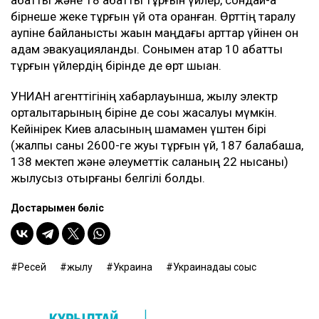
бірнеше жеке тұрғын үй отқа оранған. Өрттің таралу
қаупіне байланысты жақын маңдағы қарттар үйінен он
адам эвакуацияланды. Сонымен қатар 10 қабатты
тұрғын үйлердің бірінде де өрт шыққан.
УНИАН агенттігінің хабарлауынша, жылу электр
орталықтарының біріне де соққы жасалуы мүмкін.
Кейінірек Киев қаласының шамамен үштен бірі
(жалпы саны 2600-ге жуық тұрғын үй, 187 балабақша,
138 мектеп және әлеуметтік саланың 22 нысаны)
жылусыз отырғаны белгілі болды.
Достарыңмен бөліс
Ресей
жылу
Украина
Украинадағы соғыс