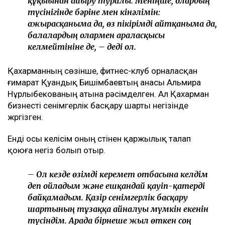
құқығынан айыру туралы. Меніңше, олардың
түсінігінде бәріне мен кінәлімін:
ажырасқаныма да, өз пікірімді айтқаныма да,
балалардың олармен араласқысы
келмейтініне де, – деді ол.
Қахарманның сөзінше, фитнес-клуб орналасқан
ғимарат Қуандық Бишімбаевтың анасы Альмира
Нұрлыбекованың атына рәсімделген. Ал Қахарман
бизнесті сенімгерлік басқару шарты негізінде
жүргізген.
Енді осы келісім оның үстінен қаржылық талап
қоюға негіз болып отыр.
– Ол кезде өзімді керемет отбасына келдім
деп ойладым және ешқандай қауіп-қатерді
байқамадым. Қазір сенімгерлік басқару
шартының тұзаққа айналуы мүмкін екенін
түсіндім. Арада бірнеше жыл өткен соң