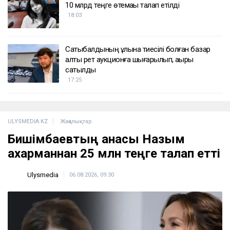
10 млрд теңге өтемақы талап етілді
18:03
Сатыбалдының ұлына тиесілі болған базар
алты рет аукционға шығарылып, ақыры
сатылды
17:25
ULYSMEDIA.KZ
Жаңалықтар
Бишімбаевтың анасы Назым
Қахарманнан 25 млн теңге талап етті
Ulysmedia
06.08.2026, 09:30