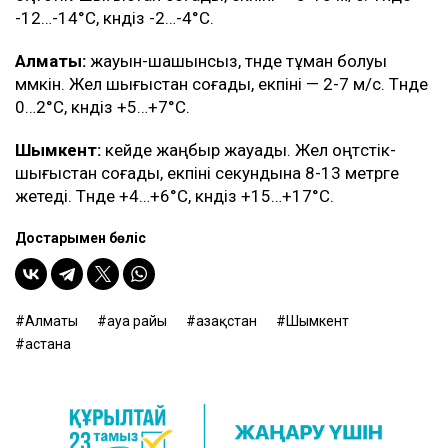
-12…-14°C, күндіз -2…-4°C.
Алматы:
жауын-шашынсыз, түнде тұман болуы
мүмкін. Жел шығыстан соғады, екпіні — 2-7 м/с. Түнде
0…2°C, күндіз +5…+7°C.
Шымкент:
кейде жаңбыр жауады. Жел оңтүстік-
шығыстан соғады, екпіні секундына 8-13 метрге
жетеді. Түнде +4…+6°C, күндіз +15…+17°C.
Достарыңмен бөліс
Алматы
ауа райы
Қазақстан
Шымкент
астана