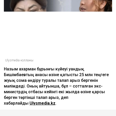
Ulysmedia коллажы
Назым Қахарман бұрынғы күйеуі Қуандық
Бишімбаевтың анасы өзіне қатысты 25 млн теңгеге
жуық сома өндіру туралы талап арыз бергенін
мәлімдеді. Оның айтуынша, бұл – сотталған экс-
министрдің отбасы кейінгі екі жылда өзіне қарсы
берген төртінші талап арыз, деп
хабарлайды
Ulysmedia.kz
.