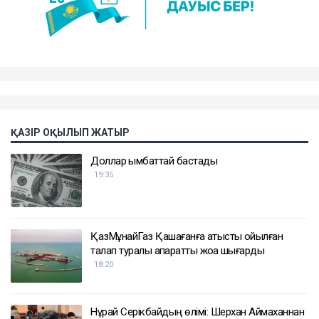
ҚАЗІР ОҚЫЛЫП ЖАТЫР
Доллар қымбаттай бастады
19:35
ҚазМұнайГаз Қашағанға қатысты қойылған
талап туралы ақпаратты жоққа шығарды
18:20
Нұрай Серікбайдың өлімі: Шерхан Аймаханнан