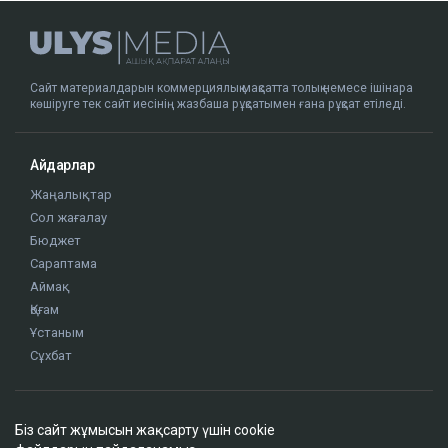
Сайт материалдарын коммерциялық мақсатта толық немесе ішінара
көшіруге тек сайт иесінің жазбаша рұқсатымен ғана рұқсат етіледі.
Айдарлар
Жаңалықтар
Сол жағалау
Бюджет
Сараптама
Аймақ
Қоғам
Ұстаным
Сұхбат
Редакция
Біз сайт жұмысын жақсарту үшін cookie
Жоба туралы