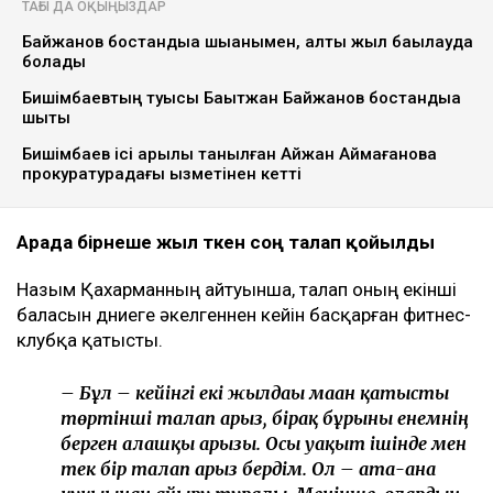
ТАҒЫ ДА ОҚЫҢЫЗДАР
Байжанов бостандыққа шыққанымен, алты жыл бақылауда
болады
Бишімбаевтың туысы Бақытжан Байжанов бостандыққа
шықты
Бишімбаев ісі арқылы танылған Айжан Аймағанова
прокуратурадағы қызметінен кетті
Арада бірнеше жыл өткен соң талап қойылды
Назым Қахарманның айтуынша, талап оның екінші
баласын дүниеге әкелгеннен кейін басқарған фитнес-
клубқа қатысты.
– Бұл – кейінгі екі жылдағы маған қатысты
төртінші талап арыз, бірақ бұрынғы енемнің
берген алғашқы арызы. Осы уақыт ішінде мен
тек бір талап арыз бердім. Ол – ата-ана