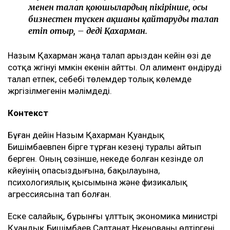
менен талап қоюшылардың пікірінше, осы
бизнестен түскен ақшаны қайтаруды талап
етіп отыр, – деді Қахарман.
Назым Қахарман жаңа талап арыздан кейін өзі де
сотқа жүгінуі мүмкін екенін айтты. Ол алимент өндіруді
талап етпек, себебі төлемдер толық көлемде
жүргізілмегенін мәлімдеді.
Контекст
Бұған дейін Назым Қахарман Қуандық
Бишімбаевпен бірге тұрған кезеңі туралы айтып
берген. Оның сөзінше, некеде болған кезінде ол
күйеуінің опасыздығына, бақылауына,
психологиялық қысымына және физикалық
агрессиясына тап болған.
Еске салайық, бұрынғы ұлттық экономика министрі
Қуандық Бишімбаев Салтанат Нүкенованы өлтіргені