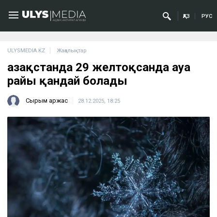
ҚАЗ
РУС
ULYSMEDIA.KZ
Жаңалықтар
Қазақстанда 29 желтоқсанда ауа
райы қандай болады
Сырым Қаржас
28.12.2025, 18:25