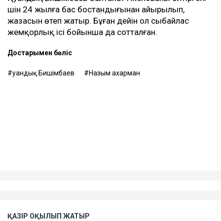
үшін 24 жылға бас бостандығынан айырылып,
жазасын өтеп жатыр. Бұған дейін ол сыбайлас
жемқорлық ісі бойынша да сотталған.
Достарыңмен бөліс
Қуандық Бишімбаев
Назым Қахарман
ҚАЗІР ОҚЫЛЫП ЖАТЫР