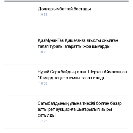
Доллар қымбаттай бастады
19:35
ҚазМұнайГаз Қашағанға қатысты қойылған
талап туралы ақпаратты жоққа шығарды
18:20
Нұрай Серікбайдың өлімі: Шерхан Аймаханнан
10 млрд теңге өтемақы талап етілді
18:03
Сатыбалдының ұлына тиесілі болған базар
алты рет аукционға шығарылып, ақыры
сатылды
17:25