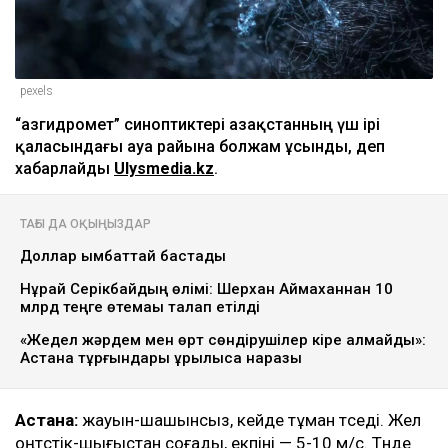
pexels
“Қазгидромет” синоптиктері Қазақстанның үш ірі
қаласындағы ауа райына болжам ұсынды, деп
хабарлайды
Ulysmedia.kz
.
ТАҒЫ ДА ОҚЫҢЫЗДАР
Доллар қымбаттай бастады
Нұрай Серікбайдың өлімі: Шерхан Аймаханнан 10
млрд теңге өтемақы талап етілді
«Жедел жәрдем мен өрт сөндірушілер кіре алмайды»:
Астана тұрғындары құрылысқа наразы
Астана:
жауын-шашынсыз, кейде тұман түседі. Жел
оңтүстік-шығыстан соғады, екпіні — 5-10 м/с. Түнде