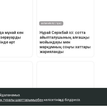
айдаланамыз.
қ туралы шарттарымызбен
келісетініңізді білдіресіз.