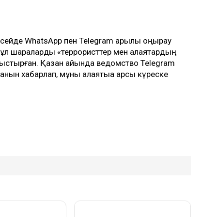
йде WhatsApp пен Telegram арқылы қоңырау
бұл шараларды «террористтер мен алаяқтардың
ыстырған. Қазан айында ведомство Telegram
нын хабарлап, мұны алаяқтыққа қарсы күреске