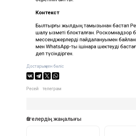
Контекст
Былтырғы жылдың тамызынан бастап Ресе
шалу қызметі блокталған. Роскомнадзор 
мессенджерлерді пайдалануымен байлан
мен WhatsApp-ты ішінара шектеуді бастаға
деп түсіндірген.
Достарыңмен бөліс
Ресей
телеграм