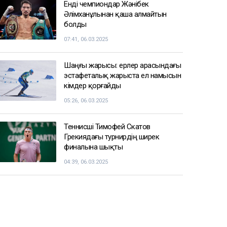
Енді чемпиондар Жәнібек
Әлімханұлынан қаша алмайтын
болды
07:41, 06.03.2025
Шаңғы жарысы: ерлер арасындағы
эстафеталық жарыста ел намысын
кімдер қорғайды
05:26, 06.03.2025
Теннисші Тимофей Скатов
Грекиядағы турнирдің ширек
финалына шықты
04:39, 06.03.2025