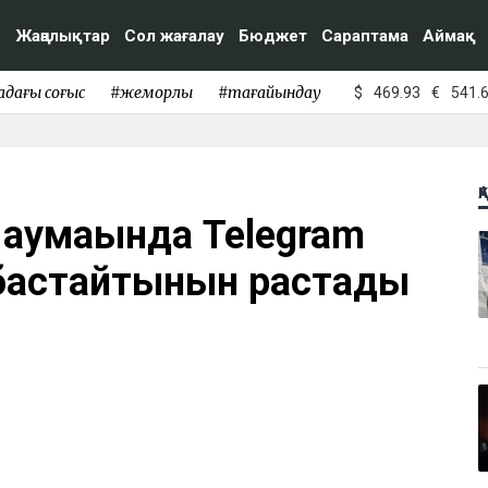
Жаңалықтар
Сол жағалау
Бюджет
Сараптама
Аймақ
адағы соғыс
#жемқорлық
#тағайындау
$
469.93
€
541.
Қ
аумағында Telegram
бастайтынын растады