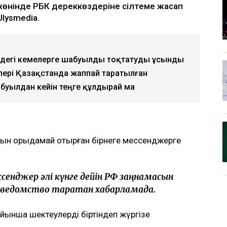
 жөнінде РБК дереккөздеріне сілтеме жасап
lysmedia.
ңіздегі кемелерге шабуылды тоқтатуды ұсынды
рлері Қазақстанда жаппай таратылған
абуылдан кейін теңге құлдырай ма
сын орыдамай отырған бірнеге мессенджерге
ссенджер әлі күнге дейін РФ заңнамасын
 ведомство таратқан хабарламада.
ынша шектеулерді біртіндеп жүргізе