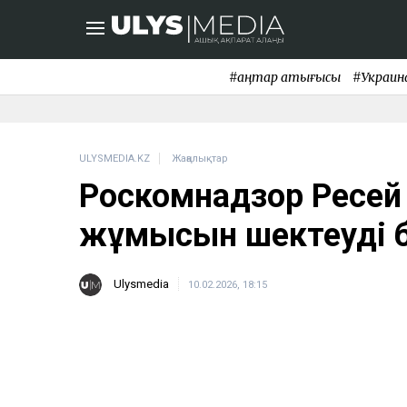
#қаңтар қақтығысы
#Украин
ULYSMEDIA.KZ
Жаңалықтар
Роскомнадзор Ресей 
жұмысын шектеуді 
Ulysmedia
10.02.2026, 18:15