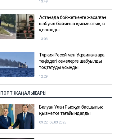
13:49
Астанада бойжеткенге жасалған
шабуыл бойынша қылмыстық іс
қозғалды
13:03
Түркия Ресей мен Украинаға Қара
теңіздегі кемелерге шабуылды
тоқтатуды ұсынды
12:29
СПОРТ ЖАҢАЛЫҚТАРЫ
Балуан Ұлан Рысқұл басшылық
қызметке тағайындалды
09:22, 06.03.2025