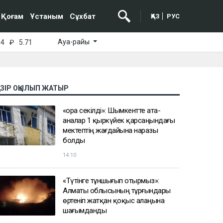
Қоғам
Ұстаным
Сұхбат
ҚАЗ
РУС
Ауа-райы
64
₽
5.71
АЗІР ОҚЫЛЫП ЖАТЫР
«Қора секілді»: Шымкентте ата-
аналар 1 қыркүйек қарсаңындағы
мектептің жағдайына наразы
болды
14:10
«Түтінге тұншығып отырмыз»:
Алматы облысының тұрғындары
өртеніп жатқан қоқыс алаңына
шағымданды