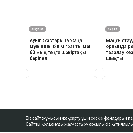
Біз сайт жұмысын жақсарту үшін cookie файлдарын п
Сайтты қолдануды жалғастыру арқылы сіз
құпиялылы