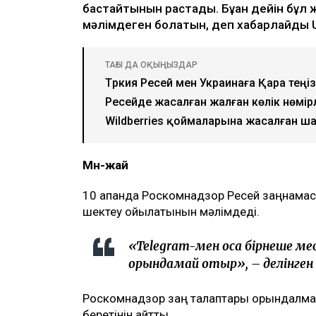
бастайтынын растады. Бұған дейін бұл
мәлімдеген болатын, деп хабарлайды U
ТАҒЫ ДА ОҚЫҢЫЗДАР
Түркия Ресей мен Украинаға Қара те
Ресейде жасалған жалған көлік нөмі
Wildberries қоймаларына жасалған ш
Мән-жай
10 ақпанда Роскомнадзор Ресей заңнама
шектеу қойылатынын мәлімдеді.
«Telegram-мен қоса бірнеше ме
орындамай отыр», – делінген
Роскомнадзор заң талаптары орындалмай
беретінін айтты.