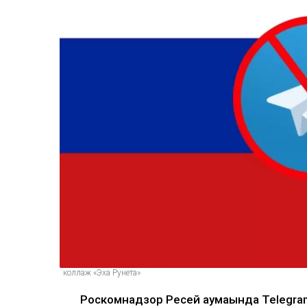
коллаж «Эха Рунета»
Роскомнадзор Ресей аумағында Telegr