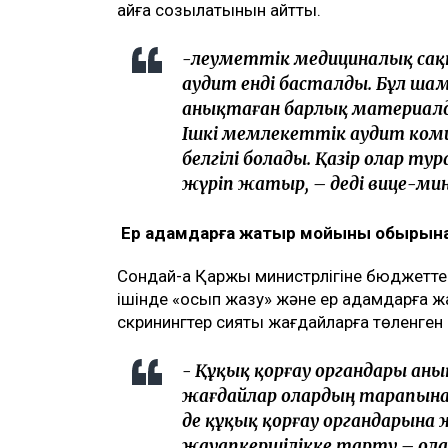
айға созылатынын айтты.
-Әлеуметтік медициналық са
аудит енді басталды. Бұл шам
анықтаған барлық материал
Ішкі мемлекеттік аудит ком
белгілі болады. Қазір олар тур
жүріп жатыр, – деді вице-ми
Ер адамдарға жатыр мойыны обырына
Сондай-ақ Қаржы министрлігіне бюджетте
ішінде «қосып жазу» және ер адамдарға
скринингтер сияқты жағдайларға төленген 
- Құқық қорғау органдары а
жағдайлар олардың тарапынан
де құқық қорғау органдарын
жауапкершілікке тарту – олар