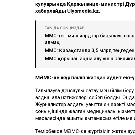
кулуарында Қаржы вице-министрі Дәуре
хабарлайды
Ulysmedia.kz
.
ТАҒЫ ДА ОҚЫҢЫЗДАР
МӘМС-тегі миллиардтар бақылауға алы
алмақ
МӘМС: Қазақстанда 3,5 млрд теңгеден 
МӘМС қорынан ақша алу үшін клиника
МӘМС-ке жүргізіліп жатқан аудит екі-
Талқылауға денсаулық сақтау мен білім бер
алдын ала нәтижелері себеп болды. Онда 
Журналистер алдағы уақытта ең өзекті м
соның ішінде жалған медициналық қызметте
мәселесінде ашықтық қамтамасыз етіле ме д
Темірбеков МӘМС-ке жүргізіліп жатқан ау