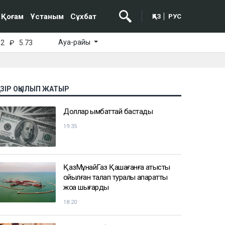
Қоғам
Ұстаным
Сұхбат
ҚАЗ
РУС
Ауа-райы
52
₽
5.73
АЗІР ОҚЫЛЫП ЖАТЫР
Доллар қымбаттай бастады
19:35
ҚазМұнайГаз Қашағанға қатысты
қойылған талап туралы ақпаратты
жоққа шығарды
18:20