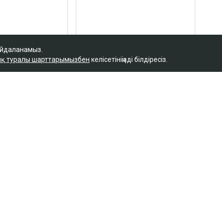
айдаланамыз.
қ туралы шарттарымызбен
келісетініңізді білдіресіз.
Қ