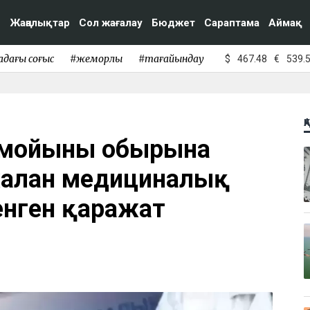
Жаңалықтар
Сол жағалау
Бюджет
Сараптама
Аймақ
адағы соғыс
#жемқорлық
#тағайындау
$
467.48
€
539.
Қ
р мойыны обырына
жалған медициналық
енген қаражат