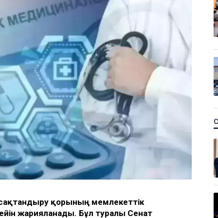
 сақтандыру қорының мемлекеттік
ейін жарияланады. Бұл туралы Сенат