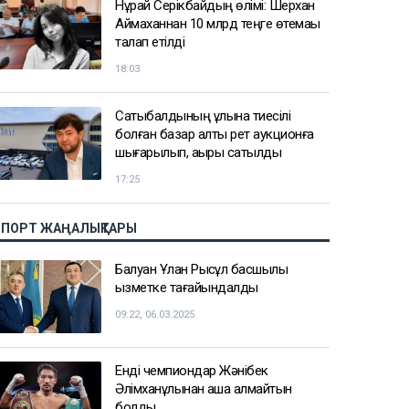
Нұрай Серікбайдың өлімі: Шерхан
Аймаханнан 10 млрд теңге өтемақы
талап етілді
18:03
Сатыбалдының ұлына тиесілі
болған базар алты рет аукционға
шығарылып, ақыры сатылды
17:25
СПОРТ ЖАҢАЛЫҚТАРЫ
Балуан Ұлан Рысқұл басшылық
қызметке тағайындалды
09:22, 06.03.2025
Енді чемпиондар Жәнібек
Әлімханұлынан қаша алмайтын
болды