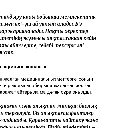
қтандыру қоры бойынша мемлекеттік
амен екі-үш ай уақыт алады. Біз
дар жарияланады. Нақты деректер
итетінің жұмысы аяқталғаннан кейін
алы айту ерте, себебі тексеріс әлі
нистр.
 скрининг жасалған
н жалған медициналық қызметтерге, соның
 жатыр мойыны обырына жасалған жалған
қаражат қайтарыла ма деген сұрақ қойылды.
нықтаған және анықтап жатқан барлық
 тергелуде. Біз анықтаған фактілер
а жолданады. Қаражатты қайтару және
дың құзыретінде. Біздің міндетіміз –