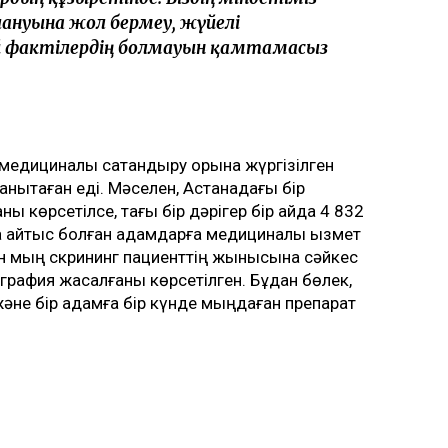
ануына жол бермеу, жүйелі
ай фактілердің болмауын қамтамасыз
 медициналық сақтандыру қорына жүргізілген
нықтаған еді. Мәселен, Астанадағы бір
аны көрсетілсе, тағы бір дәрігер бір айда 4 832
 қайтыс болған адамдарға медициналық қызмет
ген мың скрининг пациенттің жынысына сәйкес
рафия жасалғаны көрсетілген. Бұдан бөлек,
әне бір адамға бір күнде мыңдаған препарат