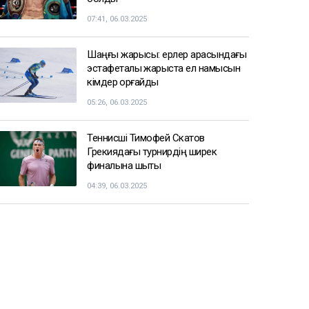
07:41, 06.03.2025
Шаңғы жарысы: ерлер арасындағы
эстафеталық жарыста ел намысын
кімдер қорғайды
05:26, 06.03.2025
Теннисші Тимофей Скатов
Грекиядағы турнирдің ширек
финалына шықты
04:39, 06.03.2025