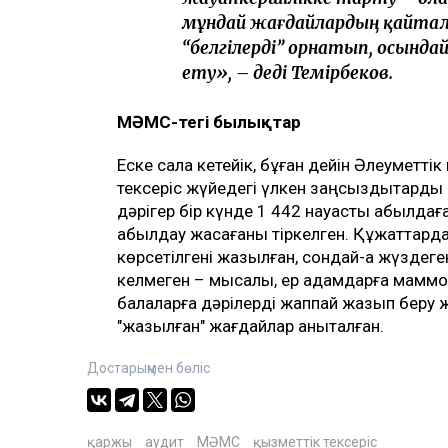
мұндай жағдайлардың қайтал
“белгілерді” орнатып, осынд
ету», – деді Темірбеков.
МӘМС-тегі былықтар
Еске сала кетейік, бұған дейін Әлеуметтік
тексеріс жүйедегі үлкен заңсыздықтарды а
дәрігер бір күнде 1 442 науқасты қабылдағ
қабылдау жасағаны тіркелген. Құжаттарда
көрсетілгені жазылған, сондай-ақ жүзде
келмеген – мысалы, ер адамдарға маммог
балаларға дәрілерді жаппай жазып беру ж
"жазылған" жағдайлар анықталған.
Достарыңмен бөліс
қаржы
аудит
МӘМС
қызметтік тексеріс