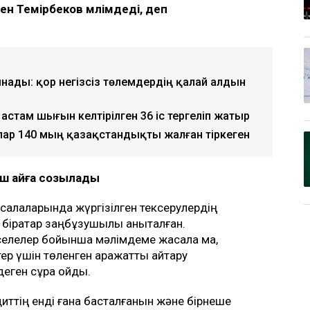
н Темірбеков мәлімдеді, деп
нады: қор негізсіз төлемдердің қалай алдын
астам шығын келтірілген 36 іс тергеліп жатыр
лар 140 мың қазақстандықты жалған тіркеген
үш айға созылады
у салаларында жүргізілген тексерулердің
бірқатар заңбұзушылық анықталған.
әселелер бойынша мәлімдеме жасала ма,
р үшін төленген қаражатты қайтару
еген сұрақ қойды.
диттің енді ғана басталғанын және бірнеше