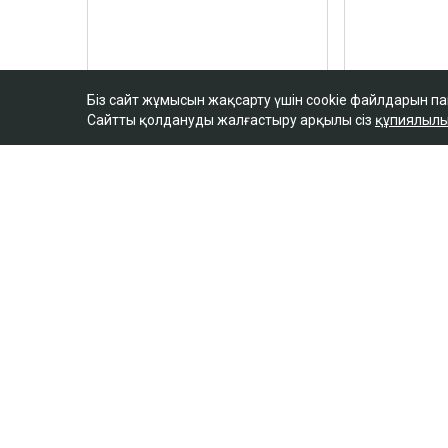
Біз сайт жұмысын жақсарту үшін cookie файлдарын п
Сайтты қолдануды жалғастыру арқылы сіз
құпиялылы
ULYSMEDIA.KZ
Жаңалықтар