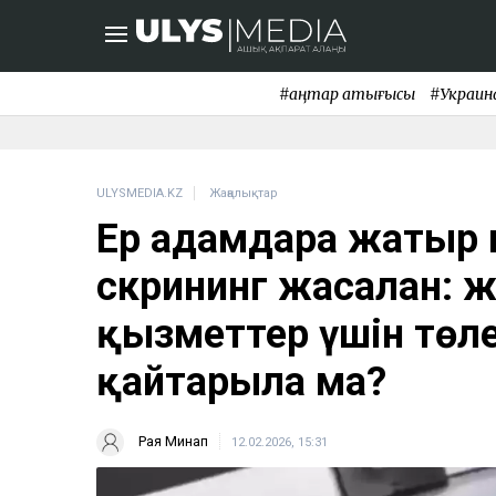
#қаңтар қақтығысы
#Украин
ULYSMEDIA.KZ
Жаңалықтар
Ер адамдарға жаты
скрининг жасалған: 
қызметтер үшін төл
қайтарыла ма?
Рая Минап
12.02.2026, 15:31