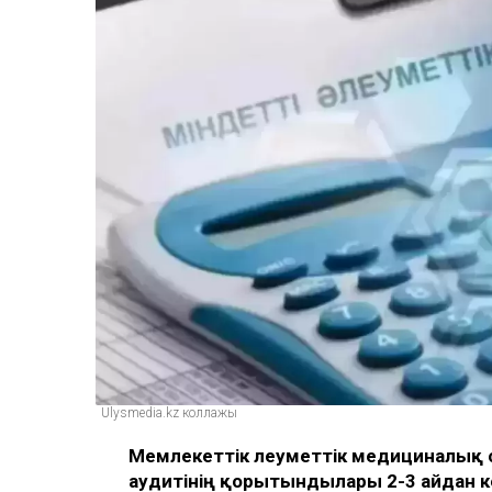
Ulysmedia.kz коллажы
Мемлекеттік әлеуметтік медициналық
аудитінің қорытындылары 2-3 айдан к