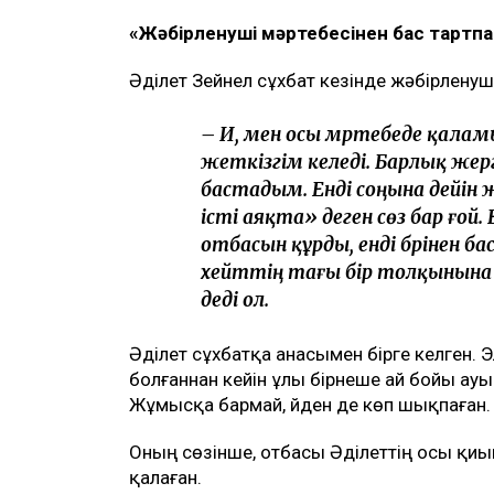
Видеодан алынған кадр
Қаза тапқан фельдшер Ұлдана Мырзуан
анасы қылмыстық іс бойынша жәбірлен
еткеніне қатысты алғаш рет пікір білдір