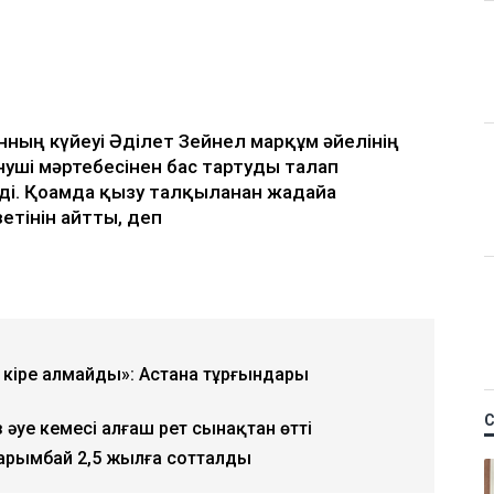
Қ
 керек деп
м фельдшердің күйеуі