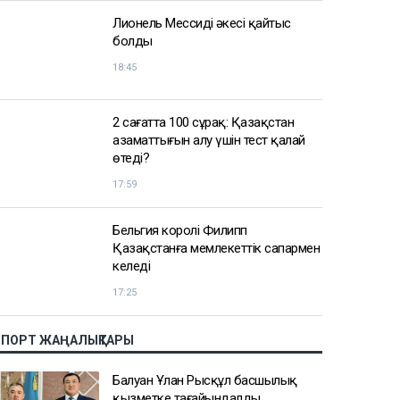
АЗІР ОҚЫЛЫП ЖАТЫР
Вучич Украинаның Еуроодаққа
кіруіне қатысты маңызды мәлімдеме
жасады
19:15
Лионель Мессидің әкесі қайтыс
болды
18:45
2 сағатта 100 сұрақ: Қазақстан
азаматтығын алу үшін тест қалай
өтеді?
17:59