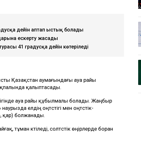
радусқа дейін аптап ыстық болады
дарына ескерту жасады
турасы 41 градусқа дейін көтеріледі
нысты Қазақстан аумағындағы ауа райы
ықпалында қалыптасады.
лігінде ауа райы құбылмалы болады. Жаңбыр
наурызда елдің оңтүстігі мен оңтүстік-
 қар) болжанады.
ақ, тұман күтіледі, солтүстік өңірлерде боран