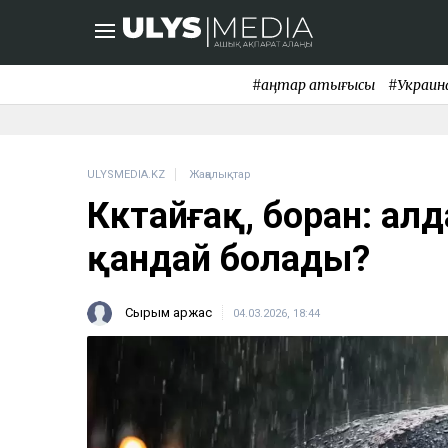
#қаңтар қақтығысы
#Украин
ULYSMEDIA.KZ
Жаңалықтар
Көктайғақ, боран: ал
қандай болады?
Сырым Қаржас
04.03.2026, 18:44