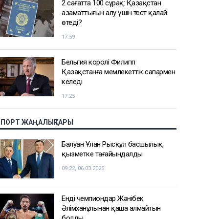
2 сағатта 100 сұрақ: Қазақстан
азаматтығын алу үшін тест қалай
өтеді?
17:59
Бельгия королі Филипп
Қазақстанға мемлекеттік сапармен
келеді
17:25
СПОРТ ЖАҢАЛЫҚТАРЫ
Балуан Ұлан Рысқұл басшылық
қызметке тағайындалды
09:22, 06.03.2025
Енді чемпиондар Жәнібек
Әлімханұлынан қаша алмайтын
болды