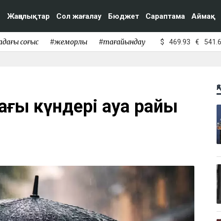
Жаңалықтар
Сол жағалау
Бюджет
Сараптама
Аймақ
адағы соғыс
#жемқорлық
#тағайындау
$
469.93
€
541.
Қ
дағы күндері ауа райы