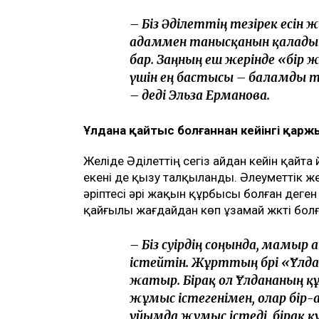
қарамастан, ол істі соңына дейін жеткі
хабарлайды
Ulysmedia.kz
.
ТАҒЫ ДА ОҚЫҢЫЗДАР
«Жедел жәрдем мен өрт сөндірушілер
құрылысқа наразы
Астанада жолаушы мінген ұшқышсыз ә
"Шал, кет!" ұранының авторы Ермек 
«Жәбірленуші мәртебесінен бас тартп
Әділет Зейнел сұхбат кезінде жәбірленуш
– Иә, мен осы мәртебеде қаламы
жеткізгім келеді. Барлық жерг
бастадым. Енді соңына дейін 