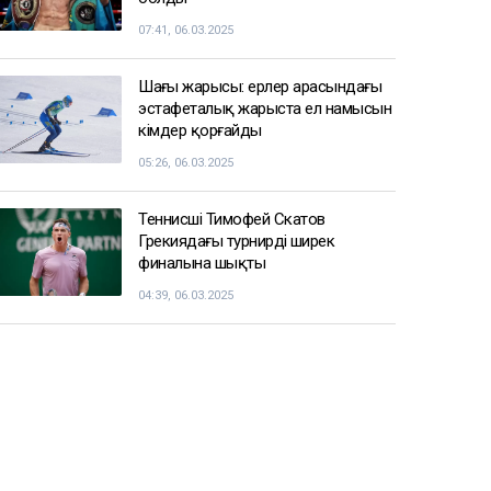
07:41, 06.03.2025
Шаңғы жарысы: ерлер арасындағы
эстафеталық жарыста ел намысын
кімдер қорғайды
05:26, 06.03.2025
Теннисші Тимофей Скатов
Грекиядағы турнирдің ширек
финалына шықты
04:39, 06.03.2025