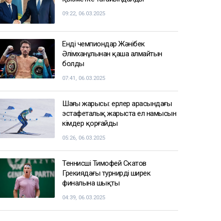
Бельгия королі Филипп
Қазақстанға мемлекеттік сапармен
келеді
17:25
СПОРТ ЖАҢАЛЫҚТАРЫ
Балуан Ұлан Рысқұл басшылық
қызметке тағайындалды
09:22, 06.03.2025
Енді чемпиондар Жәнібек
Әлімханұлынан қаша алмайтын
болды
07:41, 06.03.2025
Шаңғы жарысы: ерлер арасындағы