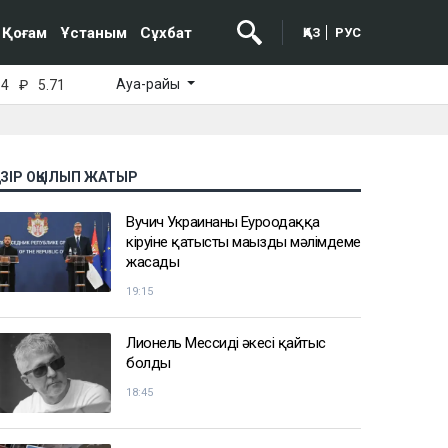
Қоғам
Ұстаным
Сұхбат
ҚАЗ
РУС
Ауа-райы
64
₽
5.71
АЗІР ОҚЫЛЫП ЖАТЫР
Вучич Украинаның Еуроодаққа
кіруіне қатысты маңызды мәлімдеме
жасады
19:15
Лионель Мессидің әкесі қайтыс
болды
18:45