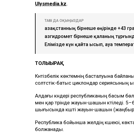
Ulysmedia.kz
.
ТАҒЫ ДА ОҚЫҢЫЗДАР
Қазақстанның бірнеше өңірінде +43 г
Қазгидромет бірнеше қаланың тұрғын
Елімізде күн қайта ысып, ауа темпера
ТОЛЫҒЫРАҚ
Күнтізбелік көктемнің басталуына байла
солтүстік-батыс циклондар сериясының 
Алдағы күндері республиканың басым бө
мен қар түрінде жауын-шашын күтіледі. 5–6 
шығысында күшті жауын-шашын (жаңбыр,
Республика бойынша желдің күшеюі, көктайғ
болжанады.