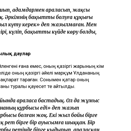
зетінін айтты, деп
 кіре алмайды»: Астана тұрғындары
уе кемесі алғаш рет сынақтан өтті
Нарымбай 2,5 жылға сотталды
аймын»
і мәртебесінен бас тартпайтынын мәлімдеді.
н. Бұл істі бастаған соң, соңына дейін
е өзім барып, осының бәрін өзім
жеткізгім келеді. Қазақта «бастаған