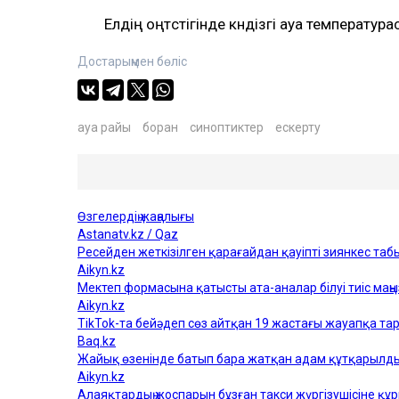
Елдің оңтүстігінде күндізгі ауа температур
Достарыңмен бөліс
ауа райы
боран
синоптиктер
ескерту