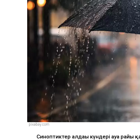
pixabay.com
Синоптиктер алдағы күндері ауа райы 