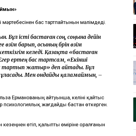
ның күйеуі Әділет Зейнел марқұм әйелінің
уші мәртебесінен бас тартуды талап
ді. Қоғамда қызу талқыланған жағдайға