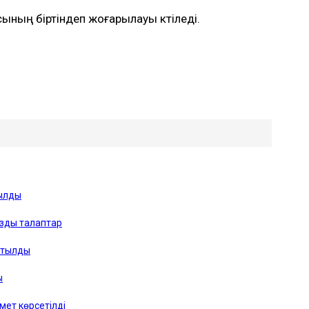
асының біртіндеп жоғарылауы күтіледі.