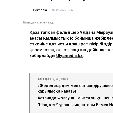
ULYSMEDIA.KZ
Жаңалықтар
«Заңда бір жыл күту
жазылмаған»: марқұ
алғаш рет үн қатты
Ulysmedia
07.08.2026, 13:50