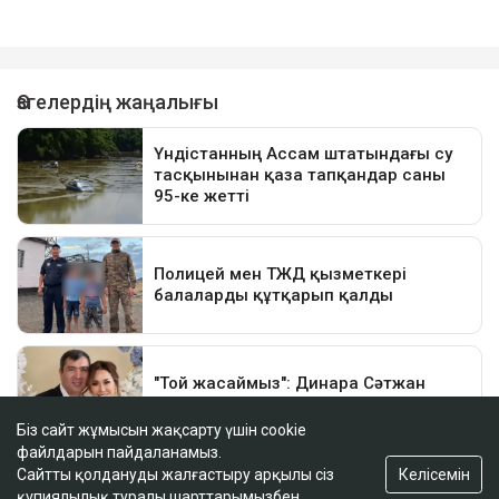
Біз сайт жұмысын жақсарту үшін cookie
файлдарын пайдаланамыз.
Келісемін
Сайтты қолдануды жалғастыру арқылы сіз
құпиялылық туралы шарттарымызбен