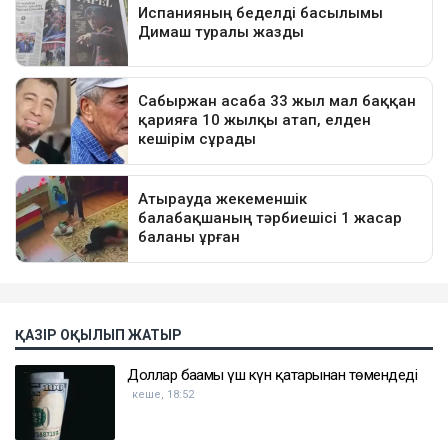
ҚАЗІР ОҚЫЛЫП ЖАТЫР
Доллар бағамы үш күн қатарынан төмендеді
кеше, 18:52