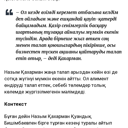
– Ол кезде өзімді керемет отбасына келдім
деп ойладым және ешқандай қауіп-қатерді
байқамадым. Қазір сенімгерлік басқару
шартының тұзаққа айналуы мүмкін екенін
түсіндім. Арада бірнеше жыл өткен соң
менен талап қоюшылардың пікірінше, осы
бизнестен түскен ақшаны қайтаруды талап
етіп отыр, – деді Қахарман.
Назым Қахарман жаңа талап арыздан кейін өзі де
сотқа жүгінуі мүмкін екенін айтты. Ол алимент
өндіруді талап етпек, себебі төлемдер толық
көлемде жүргізілмегенін мәлімдеді.
Контекст
Бұған дейін Назым Қахарман Қуандық
Бишімбаевпен бірге тұрған кезеңі туралы айтып