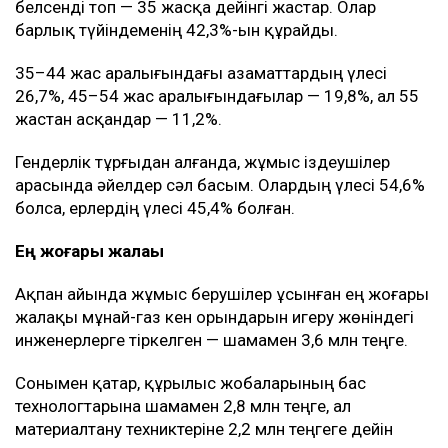
белсенді топ — 35 жасқа дейінгі жастар. Олар
барлық түйіндеменің 42,3%-ын құрайды.
35–44 жас аралығындағы азаматтардың үлесі
26,7%, 45–54 жас аралығындағылар — 19,8%, ал 55
жастан асқандар — 11,2%.
Гендерлік тұрғыдан алғанда, жұмыс іздеушілер
арасында әйелдер сәл басым. Олардың үлесі 54,6%
болса, ерлердің үлесі 45,4% болған.
Ең жоғары жалақы
Ақпан айында жұмыс берушілер ұсынған ең жоғары
жалақы мұнай-газ кен орындарын игеру жөніндегі
инженерлерге тіркелген — шамамен 3,6 млн теңге.
Сонымен қатар, құрылыс жобаларының бас
технологтарына шамамен 2,8 млн теңге, ал
материалтану техниктеріне 2,2 млн теңгеге дейін