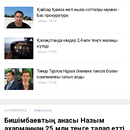
Қайсар Қамза жеті жылға сотталуы мүмкін -
Бас прокуратура
кеше, 18:10
Қазақстанда кімдер 2,4 млн теңге жалақы
күтеді
кеше, 17:59
Тимур Турлов Нұрәлі Әлиевке тиесілі болған
компанияны сатып алды
кеше, 17:20
ULYSMEDIA.KZ
Жаңалықтар
Бишімбаевтың анасы Назым
Қахарманнан 25 млн теңге талап етті