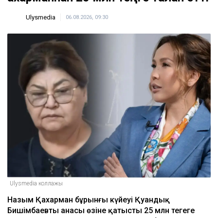
Ulysmedia
06.08.2026, 09:30
Ulysmedia коллажы
Назым Қахарман бұрынғы күйеуі Қуандық
Бишімбаевтың анасы өзіне қатысты 25 млн теңгеге