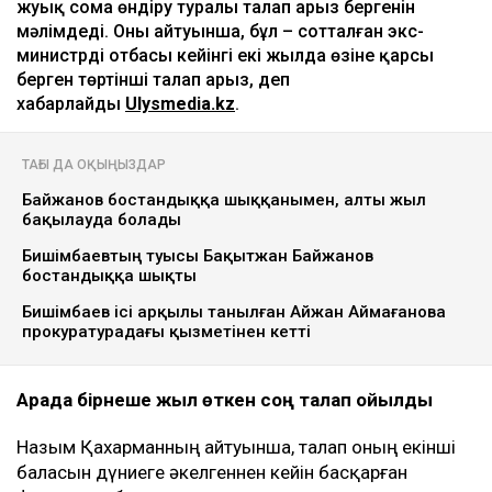
жуық сома өндіру туралы талап арыз бергенін
мәлімдеді. Оның айтуынша, бұл – сотталған экс-
министрдің отбасы кейінгі екі жылда өзіне қарсы
берген төртінші талап арыз, деп
хабарлайды
Ulysmedia.kz
.
ТАҒЫ ДА ОҚЫҢЫЗДАР
Байжанов бостандыққа шыққанымен, алты жыл
бақылауда болады
Бишімбаевтың туысы Бақытжан Байжанов
бостандыққа шықты
Бишімбаев ісі арқылы танылған Айжан Аймағанова
прокуратурадағы қызметінен кетті
Арада бірнеше жыл өткен соң талап қойылды
Назым Қахарманның айтуынша, талап оның екінші
баласын дүниеге әкелгеннен кейін басқарған