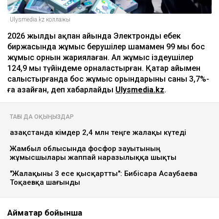
Ulysmedia.kz коллажы
2026 жылдың ақпан айында Электронды еңбек
биржасында жұмыс берушілер шамамен 99 мың бос
жұмыс орнын жариялаған. Ал жұмыс іздеушілер
124,9 мың түйіндеме орналастырған. Қаңтар айымен
салыстырғанда бос жұмыс орындарының саны 3,7%-
ға азайған, деп хабарлайды
Ulysmedia.kz
.
ТАҒЫ ДА ОҚЫҢЫЗДАР
Қазақстанда кімдер 2,4 млн теңге жалақы күтеді
Жамбыл облысында фосфор зауытының
жұмысшылары жаппай наразылыққа шықты
"Жалақыны 3 есе қысқартты": Бибісара Асаубаева
Тоқаевқа шағынды
Аймақтар бойынша