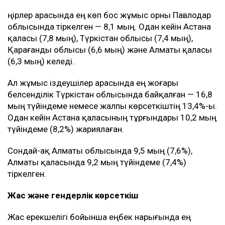
Өңірлер арасында ең көп бос жұмыс орны Павлодар
облысында тіркелген — 8,1 мың. Одан кейін Астана
қаласы (7,8 мың), Түркістан облысы (7,4 мың),
Қарағанды облысы (6,6 мың) және Алматы қаласы
(6,3 мың) келеді.
Ал жұмыс іздеушілер арасында ең жоғары
белсенділік Түркістан облысында байқалған — 16,8
мың түйіндеме немесе жалпы көрсеткіштің 13,4%-ы.
Одан кейін Астана қаласының тұрғындары 10,2 мың
түйіндеме (8,2%) жариялаған.
Сондай-ақ Алматы облысында 9,5 мың (7,6%),
Алматы қаласында 9,2 мың түйіндеме (7,4%)
тіркелген.
Жас және гендерлік көрсеткіш
Жас ерекшелігі бойынша еңбек нарығында ең