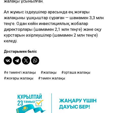
жалақы ұсынылған.
Ал жұмыс іздеушілер арасында ең жоғары
жалақыны ұшқыштар сұраған — шамамен 3,3 млн
теңге. Одан кейін инвестициялық жобалар
директорлары (шамамен 2,1 млн теңге) және оқу
курстарын әзірлеушілер (шамамен 2 млн теңге)
келеді.
Достарыңмен бөліс
ең төменгі жалақы
жалақы
орташа жалақы
жоғары жалақы
төмен жалақы