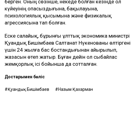
берген. Оның сөзінше, некеде болған кезінде ол
күйеуінің опасыздығына, бақылауына,
психологиялық қысымына және физикалық
агрессиясына тап болған.
Еске салайық, бұрынғы ұлттық экономика министрі
Қуандық Бишімбаев Салтанат Нүкенованы өлтіргені
үшін 24 жылға бас бостандығынан айырылып,
жазасын өтеп жатыр. Бұған дейін ол сыбайлас
жемқорлық ісі бойынша да сотталған.
Достарыңмен бөліс
Қуандық Бишімбаев
Назым Қахарман