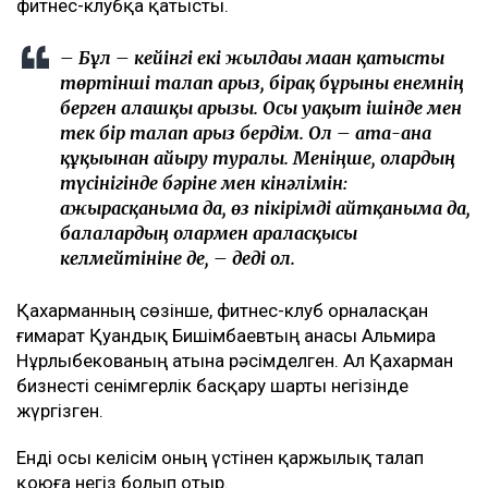
фитнес-клубқа қатысты.
– Бұл – кейінгі екі жылдағы маған қатысты
төртінші талап арыз, бірақ бұрынғы енемнің
берген алғашқы арызы. Осы уақыт ішінде мен
тек бір талап арыз бердім. Ол – ата-ана
құқығынан айыру туралы. Меніңше, олардың
түсінігінде бәріне мен кінәлімін:
ажырасқаныма да, өз пікірімді айтқаныма да,
балалардың олармен араласқысы
келмейтініне де, – деді ол.
Қахарманның сөзінше, фитнес-клуб орналасқан
ғимарат Қуандық Бишімбаевтың анасы Альмира
Нұрлыбекованың атына рәсімделген. Ал Қахарман
бизнесті сенімгерлік басқару шарты негізінде
жүргізген.
Енді осы келісім оның үстінен қаржылық талап
қоюға негіз болып отыр.