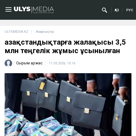
ҚАЗ
РУС
ULYSMEDIA.KZ
Жаңалықтар
Қазақстандықтарға жалақысы 3,5
млн теңгелік жұмыс ұсынылған
Сырым Қаржас
11.03.2026, 10:16