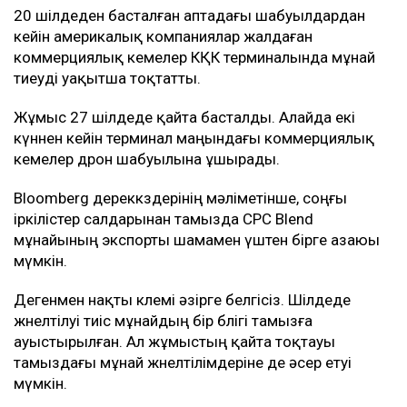
20 шілдеден басталған аптадағы шабуылдардан
кейін америкалық компаниялар жалдаған
коммерциялық кемелер КҚК терминалында мұнай
тиеуді уақытша тоқтатты.
Жұмыс 27 шілдеде қайта басталды. Алайда екі
күннен кейін терминал маңындағы коммерциялық
кемелер дрон шабуылына ұшырады.
Bloomberg дереккөздерінің мәліметінше, соңғы
іркілістер салдарынан тамызда CPC Blend
мұнайының экспорты шамамен үштен бірге азаюы
мүмкін.
Дегенмен нақты көлемі әзірге белгісіз. Шілдеде
жөнелтілуі тиіс мұнайдың бір бөлігі тамызға
ауыстырылған. Ал жұмыстың қайта тоқтауы
тамыздағы мұнай жөнелтілімдеріне де әсер етуі
мүмкін.