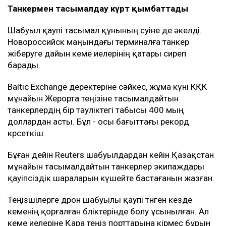
Танкермен тасымалдау күрт қымбаттады
Шабуыл қаупі тасымал құнының өсуіне де әкелді.
Новороссийск маңындағы терминалға танкер
жіберуге дайын кеме иелерінің қатары сиреп
барады.
Baltic Exchange деректеріне сәйкес, жұма күні КҚК
мұнайын Жерорта теңізіне тасымалдайтын
танкерлердің бір тәуліктегі табысы 400 мың
доллардан асты. Бұл - осы бағыттағы рекорд
көрсеткіш.
Бұған дейін Reuters шабуылдардан кейін Қазақстан
мұнайын тасымалдайтын танкерлер экипаждары
қауіпсіздік шараларын күшейте бастағанын жазған.
Теңізшілерге дрон шабуылы қаупі төнген кезде
кеменің қорғалған бөліктерінде болу ұсынылған. Ал
кеме иелеріне Қара теңіз порттарына кірмес бұрын