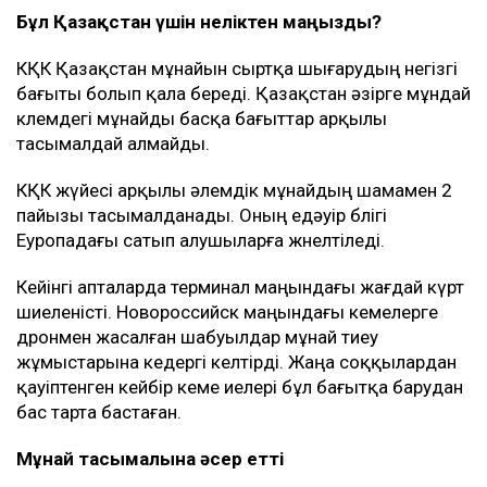
Бұл Қазақстан үшін неліктен маңызды?
КҚК Қазақстан мұнайын сыртқа шығарудың негізгі
бағыты болып қала береді. Қазақстан әзірге мұндай
көлемдегі мұнайды басқа бағыттар арқылы
тасымалдай алмайды.
КҚК жүйесі арқылы әлемдік мұнайдың шамамен 2
пайызы тасымалданады. Оның едәуір бөлігі
Еуропадағы сатып алушыларға жөнелтіледі.
Кейінгі апталарда терминал маңындағы жағдай күрт
шиеленісті. Новороссийск маңындағы кемелерге
дронмен жасалған шабуылдар мұнай тиеу
жұмыстарына кедергі келтірді. Жаңа соққылардан
қауіптенген кейбір кеме иелері бұл бағытқа барудан
бас тарта бастаған.
Мұнай тасымалына әсер етті