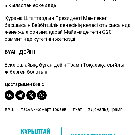
ықыласпен еске алды.
Құрама Штаттардың Президенті Мемлекет
басшысын Бейбітшілік кеңесінің келесі отырысында
және жыл соңына қарай Майамиде өтетін G20
саммитінде күтетінін жеткізді.
БҰҒАН ДЕЙІН
Еске салайық, бұған дейін Трамп Тоқаевқа
сыйлық
жіберген болатын.
Достарыңмен бөліс
АҚШ
Қасым-Жомарт Тоқаев
хат
Дональд Трамп