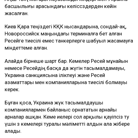
басшылығы арасындағы келіссөздерден кейін
жасалған.
Киев Қара теңіздегі КҚК нысандарына, сондай-ақ,
Новороссийск маңындағы терминалға бет алған
Ресейге тиесілі емес танкерлерге шабуыл жасамауға
міндеттеме алған.
Алайда бірнеше шарт бар. Кемелер Ресей мұнайын
немесе Ресейдің басқа да жүгін тасымалдамауы,
Украина санкциясына ілікпеуі және Ресей
азаматтары мен компанияларына тиесілі болмауы
керек.
Бұған қоса, Украина жүк тасымалдаушы
компаниялармен байланыс орнататын арнайы
арналар ашқан. Кеме иелері сол арқылы қауіпсіз өту
үшін өз кемелері туралы мәліметті алдын ала жібере
алады.