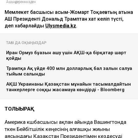
Ашық дереккөзден
Мемлекет басшысы Қасым-Жомарт Тоқаевтың атына
АҚШ Президенті Дональд Трамптан хат келіп түсті,
деп хабарлайды
Ulysmedia.kz
.
ТАҒЫ ДА ОҚЫҢЫЗДАР
Иран Ормуз бұғазын ашу үшін АҚШ-қа бірқатар шарт
қойды
Трампқа Ақ үйде 400 млн долларлық бал залын салуға
тыйым салынды
АҚШ Украинаны Қазақстан мұнайын тасымалдайтын
танкерлерге соққы жасамауға көндірді - Bloomberg
ТОЛЫҒЫРАҚ
Америка көшбасшысы ақпан айында Вашингтонда
өткен Бейбітшілік кеңесінің алғашқы жиыны
аясындағы Қазақстан Президентімен кездесуді