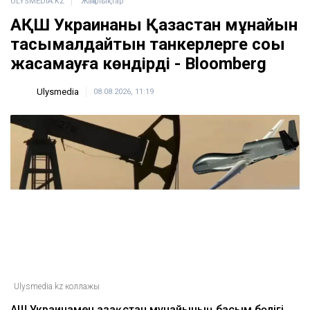
ULYSMEDIA.KZ
Жаңалықтар
АҚШ Украинаны Қазақстан мұнайын
тасымалдайтын танкерлерге соққы
жасамауға көндірді - Bloomberg
Ulysmedia
08.08.2026, 11:19
Ulysmedia.kz коллажы
АҚШ Украинамен Қазақстан мұнайының басым бөлігі