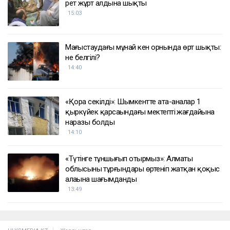
рет жұрт алдына шықты
15:03
Маңғыстаудағы мұнай кен орнында өрт шықты:
не белгілі?
14:40
«Қора секілді»: Шымкентте ата-аналар 1
қыркүйек қарсаңындағы мектептің жағдайына
наразы болды
14:10
«Түтінге тұншығып отырмыз»: Алматы
облысының тұрғындары өртеніп жатқан қоқыс
алаңына шағымданды
13:49