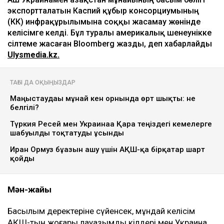
экспортталатын Каспий құбыр консорциумының
(КҚК) инфрақұрылымына соққы жасамау жөнінде
келісімге келді. Бұл туралы америкалық шенеунікке
сілтеме жасаған Bloomberg жазды, деп хабарлайды
Ulysmedia.kz.
ТАҒЫ ДА ОҚЫҢЫЗДАР
Маңғыстаудағы мұнай кен орнында өрт шықты: не
белгілі?
Түркия Ресей мен Украинаға Қара теңіздегі кемелерге
шабуылды тоқтатуды ұсынды
Иран Ормуз бұғазын ашу үшін АҚШ-қа бірқатар шарт
қойды
Мән-жайы
Басылым деректеріне сүйенсек, мұндай келісім
АҚШ-тың жоғары лауазымды өкілдері мен Украина