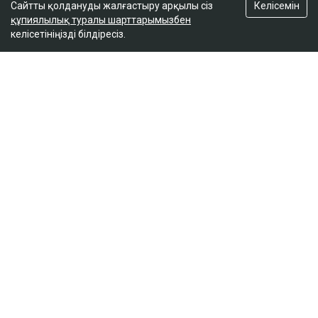
Келісемін
Сайтты қолдануды жалғастыру арқылы сіз
құпиялылық туралы шарттарымызбен
келісетініңізді білдіресіз.
ҚАЗІР ОҚЫЛЫП ЖАТЫР
Иранның жаңа рухани көсемі бес айдан соң алғаш
рет жұрт алдына шықты
15:03
Маңғыстаудағы мұнай кен орнында өрт шықты: