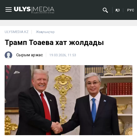
ҚАЗ
РУС
ULYSMEDIA.KZ
Жаңалықтар
Трамп Тоқаевқа хат жолдады
Сырым Қаржас
19.03.2026, 11:53