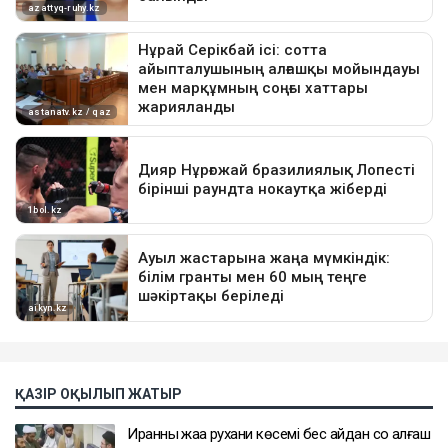
ҚАЗІР ОҚЫЛЫП ЖАТЫР
Иранның жаңа рухани көсемі бес айдан соң алғаш